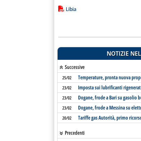
Lista allegati PDF alla notiz
Libia
NOTIZIE NEL
Successive
Temperature, pronta nuova prop
25/02
Imposta sui lubrificanti rigenerat
23/02
Dogane, frode a Bari su gasolio 
23/02
Dogane, frode a Messina su elettr
23/02
Tariffe gas Autorità, primo ricors
20/02
Precedenti