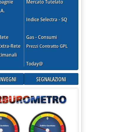
pagnie
Mercato Tutelato
.A.
Indice Selectra - SQ
Rete
Gas - Consumi
xtra-Rete
Prezzi Contratto GPL
timanali
Today@
CONVEGNI
SEGNALAZIONI