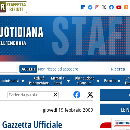
R
STAFFETTA
RIFIUTI
e'
Non riesco ad accedere
Ricerca
Attività
Mercati e
Distribuzione
En
amministrativi
▼
▼
▼
Petrolio
▼
Parlamentare
Prezzi
e Consumi
Ele
×
LE 
giovedì 19 febbraio 2009
n Gazzetta Ufficiale