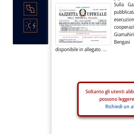
Sulla Ga
pubblicat
esecuzio
cooperaz
Giamahir
Bengasi 
disponibile in allegato. ...
Soltanto gli
utenti abb
possono leggere 
Richiedi un 