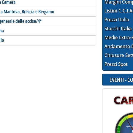
Margini Com
la Camera
Listini C.C.I.A
i a Mantova, Brescia e Bergamo
Prezzi Italia
generale delle accise/4*
Stacchi Italia
oma
Medie Extra-
llo
Andamento E
Chiusure Set
Prezzi Spot
EVENTI - 