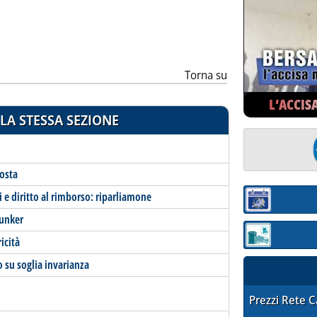
ia
Torna su
L’ACCIS
LA STESSA SEZIONE
osta
i e diritto al rimborso: riparliamone
Sezione:
bunker
Sezione: quotaz
icità
o su soglia invarianza
STAFFETTA PRE
Prezzi Rete 