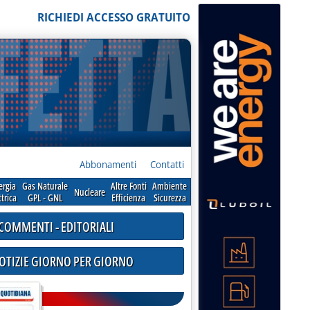
RICHIEDI ACCESSO GRATUITO
Abbonamenti
Contatti
ergia
Gas Naturale
Altre Fonti
Ambiente
Nucleare
ttrica
GPL - GNL
Efficienza
Sicurezza
COMMENTI - EDITORIALI
NOTIZIE GIORNO PER GIORNO