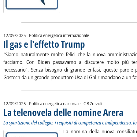
12/09/2025
- Politica energetica internazionale
Il gas e l'effetto Trump
. Pubblicata venerdì 12 settembre 2
"Siamo naturalmente molto felici che la nuova amministrazi
facciamo. Con Biden passavamo a discutere molto più te
necessario". Senza bisogno di grande enfasi, queste parole 
Gastech da un grande produttore Usa di Gnl rimandano a un fatt
di:
12/09/2025
- Politica energetica nazionale -
GB Zorzoli
La telenovela delle nomine Arera
. Sottotit
. Pubblic
La spartizione del collegio, i requisiti di competenza e indipendenza, lo 
La nomina della nuova consiliatur