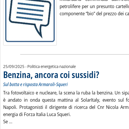
petrolifere per un presunto cartello
componente “bio” del prezzo dei ca
25/09/2025
- Politica energetica nazionale
Benzina, ancora coi sussidi?
. Sottotitolo: Sul bott
. Pubblicata giovedì 
Sul botta e risposta Armaroli-Squeri
Tra fotovoltaico e nucleare, la scena la ruba la benzina. Un sipa
è andato in onda questa mattina al SolarItaly, evento sul f
Napoli. Protagonisti il dirigente di ricerca del Cnr Nicola Arm
energia di Forza Italia Luca Squeri.
Leggi tutta la notizia: 'Benzina, ancora coi sussidi?'
Se ...