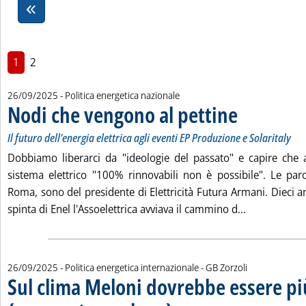
1
2
26/09/2025
- Politica energetica nazionale
Nodi che vengono al pettine
. Sottotitolo: Il futu
. Pubblicata venerdì
Il futuro dell'energia elettrica agli eventi EP Produzione e Solaritaly
Dobbiamo liberarci da "ideologie del passato" e capire ch
sistema elettrico "100% rinnovabili non è possibile". Le par
Roma, sono del presidente di Elettricità Futura Armani. Dieci a
Leggi tutta 
spinta di Enel l'Assoelettrica avviava il cammino d...
di:
26/09/2025
- Politica energetica internazionale -
GB Zorzoli
Sul clima Meloni dovrebbe essere pi
. Sottotitolo: A margine degli interventi 
. Pubblicata venerdì 26 settembre 2025 a