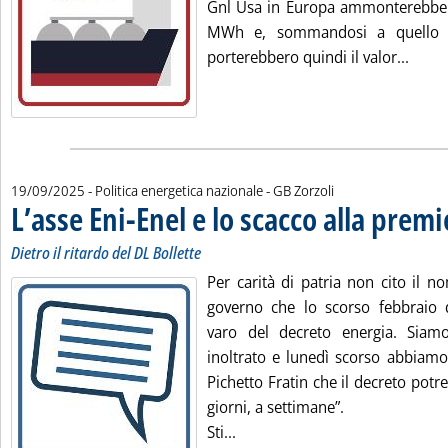
Gnl Usa in Europa ammonterebber
MWh e, sommandosi a quello d
Leggi
porterebbero quindi il valor...
di:
19/09/2025
- Politica energetica nazionale -
GB Zorzoli
L’asse Eni-Enel e lo scacco alla premi
Dietro il ritardo del DL Bollette
Per carità di patria non cito il n
governo che lo scorso febbraio 
varo del decreto energia. Sia
inoltrato e lunedì scorso abbiamo
Pichetto Fratin che il decreto potr
giorni, a settimane”.
Leggi tutta la notizia: 'L’asse
Sti...