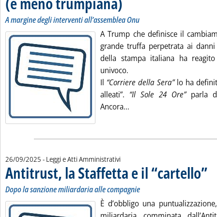
(e meno trumpiana)
A margine degli interventi all’assemblea Onu
A Trump che definisce il cambiame
grande truffa perpetrata ai danni
della stampa italiana ha reagit
univoco.
Il
“Corriere della Sera”
lo ha defini
alleati”.
“Il Sole 24 Ore”
parla di
Leggi tutta la notizia: '
Ancora...
26/09/2025
- Leggi e Atti Amministrativi
Antitrust, la Staffetta e il “cartello”
. So
. Pu
Dopo la sanzione miliardaria alle compagnie
È d’obbligo una puntualizzazione,
miliardaria comminata dall’Anti