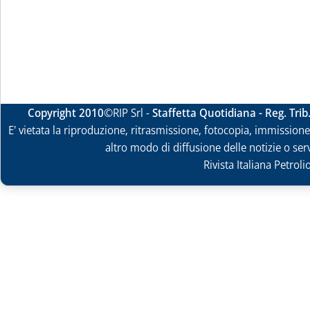
Copyright 2010
©RIP Srl -
Staffetta Quotidiana - Reg. Tri
E' vietata la riproduzione, ritrasmissione, fotocopia, immissione 
altro modo di diffusione delle notizie o ser
Rivista Italiana Petrol