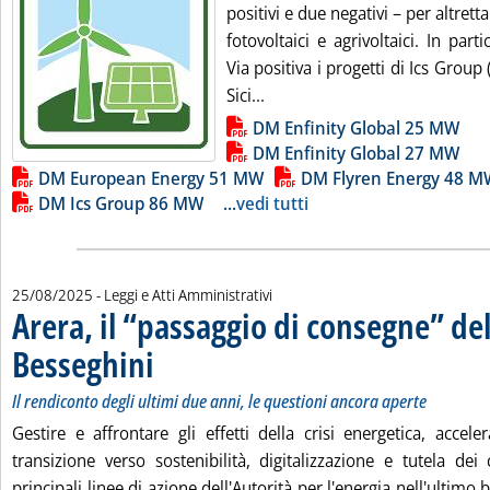
positivi e due negativi – per altrett
fotovoltaici e agrivoltaici. In part
Via positiva i progetti di Ics Gro
Leggi tutta la notizia: 'FV, 
Sici...
Lista allegati PDF alla notizia
DM Enfinity Global 25 MW
DM Enfinity Global 27 MW
DM European Energy 51 MW
DM Flyren Energy 48 M
DM Ics Group 86 MW
...
vedi tutti
25/08/2025
- Leggi e Atti Amministrativi
Arera, il “passaggio di consegne” del
Besseghini
. Sottotitolo: Il rendiconto degli ultimi due anni, le questioni anc
. Pubblicata lunedì 25 agosto 2025 alle 15.23.
Il rendiconto degli ultimi due anni, le questioni ancora aperte
Gestire e affrontare gli effetti della crisi energetica, acce
transizione verso sostenibilità, digitalizzazione e tutela de
principali linee di azione dell'Autorità per l'energia nell'ultimo