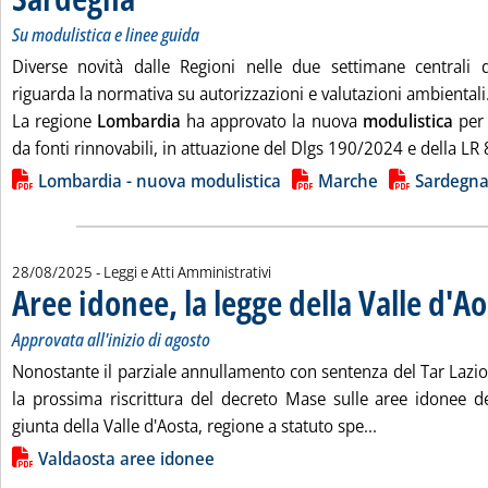
Su modulistica e linee guida
Diverse novità dalle Regioni nelle due settimane centrali
riguarda la normativa su autorizzazioni e valutazioni ambientali
La regione
Lombardia
ha approvato la nuova
modulistica
per 
da fonti rinnovabili, in attuazione del Dlgs 190/2024 e della LR 8
Lista allegati PDF alla notizia
Lombardia - nuova modulistica
Marche
Sardegna
28/08/2025
- Leggi e Atti Amministrativi
Aree idonee, la legge della Valle d'A
Approvata all'inizio di agosto
Nonostante il parziale annullamento con sentenza del Tar Lazi
la prossima riscrittura del decreto Mase sulle aree idonee 
Leggi tutta la 
giunta della Valle d'Aosta, regione a statuto spe...
Lista allegati PDF alla notizia
Valdaosta aree idonee