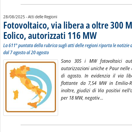
28/08/2025
- Atti delle Regioni
Fotovoltaico, via libera a oltre 300
Eolico, autorizzati 116 MW
. Sottotitolo: La 611° punt
. Pubblicata giovedì 28 a
La 611° puntata della rubrica sugli atti delle regioni riporta le notizie d
dal 7 agosto al 20 agosto
Sono 305 i MW fotovoltaici auto
autorizzazioni uniche e Paur nelle
di agosto. In evidenzia il via li
flottante da 7,54 MW in Emilia-
inoltre, giudizi di Via positivi nell
Leggi tutta la
per 18 MW, negativ
...