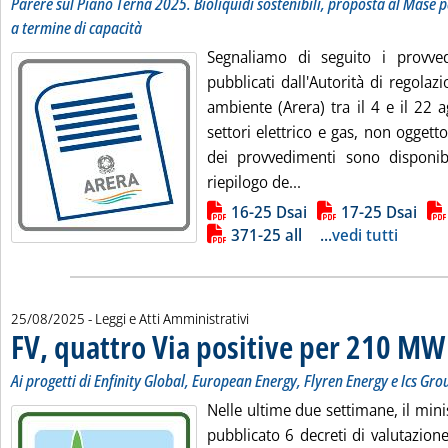
Parere sul Piano Terna 2025. Bioliquidi sostenibili, proposta al Mase 
a termine di capacità
Segnaliamo di seguito i provve
pubblicati dall'Autorità di regolazi
ambiente (Arera) tra il 4 e il 22 a
settori elettrico e gas, non oggetto 
dei provvedimenti sono disponibil
Leggi tutta la notizi
riepilogo de...
Lista allegati PDF alla notizia
16-25 Dsai
17-25 Dsai
371-25 all
...
vedi tutti
25/08/2025
- Leggi e Atti Amministrativi
FV, quattro Via positive per 210 MW
Ai progetti di Enfinity Global, European Energy, Flyren Energy e Ics Gro
Nelle ultime due settimane, il min
pubblicato 6 decreti di valutazion