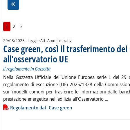
1
2
3
29/08/2025
- Leggi e Atti Amministrativi
Case green, così il trasferimento dei 
all'osservatorio UE
. Sottotitolo: Il regolamento in Gazzetta
. Pubblicata venerdì 29 agosto 2025 alle 12.
Il regolamento in Gazzetta
Nella Gazzetta Ufficiale dell'Unione Europea serie L del 29 
regolamento di esecuzione (UE) 2025/1328 della Commission
sui “modelli comuni per trasferire le informazioni dalle banch
Leggi tutta
prestazione energetica nell'edilizia all'Osservatorio ...
Lista allegati PDF alla notizia
Regolamento dati Case green