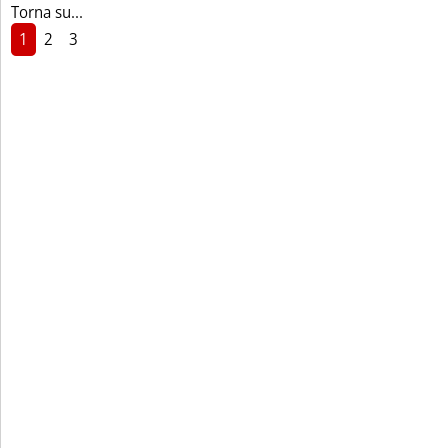
Torna su...
1
2
3