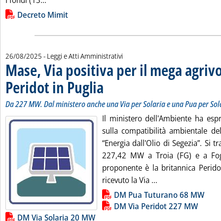
I fondi (13...
Lista allegati PDF alla notizia
Decreto Mimit
26/08/2025
- Leggi e Atti Amministrativi
Mase, Via positiva per il mega agrivo
Peridot in Puglia
. Sottotitolo: Da 227 MW. Dal ministero anche una
. Pubblicata martedì 26 agosto 2025 alle 11.15.
Da 227 MW. Dal ministero anche una Via per Solaria e una Pua per Sol
Il ministero dell'Ambiente ha espr
sulla compatibilità ambientale del
“Energia dall'Olio di Segezia”. Si t
227,42 MW a Troia (FG) e a Fogg
proponente è la britannica Peridot
Leggi tutta la noti
ricevuto la Via ...
Lista allegati PDF alla notizia
DM Pua Tuturano 68 MW
DM Via Peridot 227 MW
DM Via Solaria 20 MW