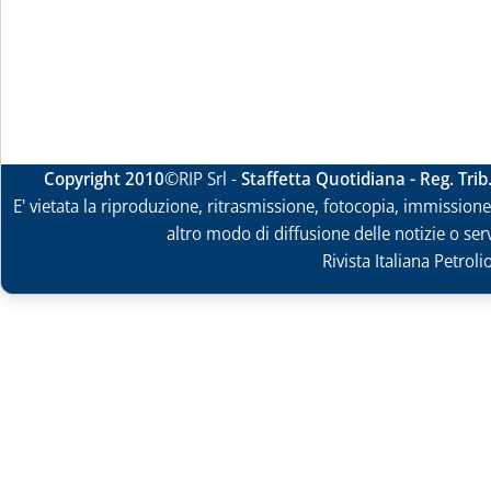
Copyright 2010
©RIP Srl -
Staffetta Quotidiana - Reg. Tri
E' vietata la riproduzione, ritrasmissione, fotocopia, immissione 
altro modo di diffusione delle notizie o ser
Rivista Italiana Petrol