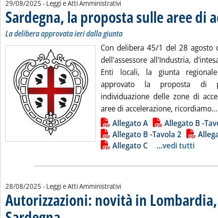
29/08/2025
- Leggi e Atti Amministrativi
Sardegna, la proposta sulle aree di 
La delibera approvata ieri dalla giunta
Con delibera 45/1 del 28 agosto 
dell'assessore all'Industria, d'inte
Enti locali, la giunta regiona
approvato la proposta di p
individuazione delle zone di accel
aree di accelerazione, ricordiamo...
Lista allegati PDF alla notizia
Allegato A
Allegato B -Tav
Allegato B -Tavola 2
Alleg
Allegato C
...
vedi tutti
28/08/2025
- Leggi e Atti Amministrativi
Autorizzazioni: novità in Lombardia
Sardegna
. Sottotitolo: Su modulistica e linee guida
. Pubblicata giovedì 28 agosto 2025 alle 11.42.