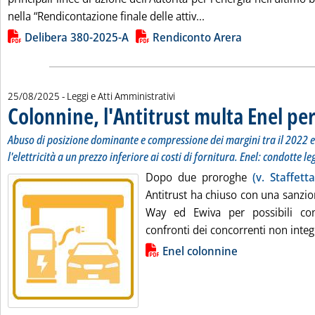
Leggi tutta la notizia:
nella “Rendicontazione finale delle attiv...
Lista allegati PDF alla notizia
Delibera 380-2025-A
Rendiconto Arera
25/08/2025
- Leggi e Atti Amministrativi
Colonnine, l'Antitrust multa Enel per
Abuso di posizione dominante e compressione dei margini tra il 2022 e
l'elettricità a un prezzo inferiore ai costi di fornitura. Enel: condotte le
Dopo due proroghe
(v. Staffett
Antitrust ha chiuso con una sanzio
Way ed Ewiva per possibili con
confronti dei concorrenti non integ
Lista allegati PDF alla notizia
Enel colonnine