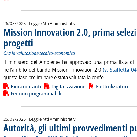
26/08/2025
- Leggi e Atti Amministrativi
Mission Innovation 2.0, prima selez
progetti
. Sottotitolo: Ora la valutazione tecnico-economica
. Pubblicata martedì 26 agosto 2025 alle 9.21.
Ora la valutazione tecnico-economica
Il ministero dell'Ambiente ha approvato una prima lista di 
nell'ambito del bando Mission Innovation 2.0
(v. Staffetta 04
Leggi tutta la
questa fase preliminare è stata valutata la confo...
Lista allegati PDF alla notizia
Biocarburanti
Digitalizzazione
Elettrolizzatori
Fer non programmabili
25/08/2025
- Leggi e Atti Amministrativi
Autorità, gli ultimi provvedimenti p