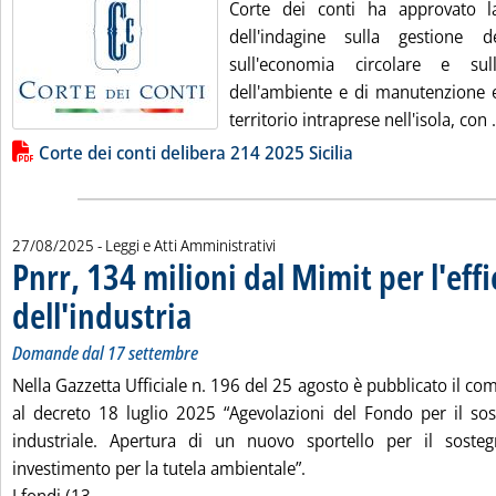
Corte dei conti ha approvato l
dell'indagine sulla gestione de
sull'economia circolare e su
dell'ambiente e di manutenzione e
territorio intraprese nell'isola, con .
Lista allegati PDF alla notizia
Corte dei conti delibera 214 2025 Sicilia
27/08/2025
- Leggi e Atti Amministrativi
Pnrr, 134 milioni dal Mimit per l'eff
dell'industria
. Sottotitolo: Domande dal 17 settembre
. Pubblicata mercoledì 27 agosto 2025 alle 10.5.
Domande dal 17 settembre
Nella Gazzetta Ufficiale n. 196 del 25 agosto è pubblicato il co
al decreto 18 luglio 2025 “Agevolazioni del Fondo per il sos
industriale. Apertura di un nuovo sportello per il sost
investimento per la tutela ambientale”.
Leggi tutta la notizia: 'Pnrr, 134 milioni dal Mimit 