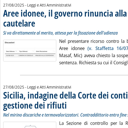
27/08/2025
- Leggi e Atti Amministrativi
Aree idonee, il governo rinuncia alla
cautelare
. Sottotitolo: Si va direttamente al merito, attesa per la fissazione de
. Pubblicata mercoledì 27 agosto 2025 alle 12.23.
Si va direttamente al merito, attesa per la fissazione dell'udienza
Nel presentare ricorso contro la 
Aree idonee
(v. Staffetta 16/07
Masaf, Mic) aveva chiesto la sospe
sentenza. Richiesta su cui il Consigli
27/08/2025
- Leggi e Atti Amministrativi
Sicilia, indagine della Corte dei conti
gestione dei rifiuti
. Sottotitolo: Nel mirino discariche e termova
. Pubblicata mercoledì 27 agosto 2025 alle 1
Nel mirino discariche e termovalorizzatori. Contraddittorio entro fine
La Sezione di controllo per la Re