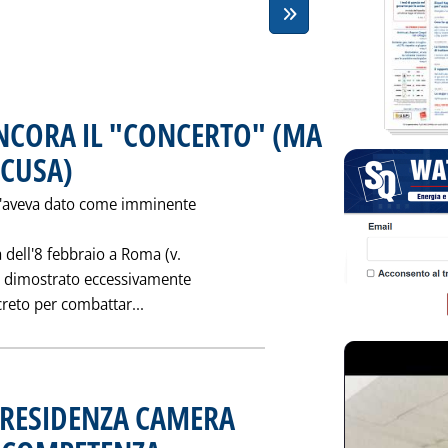
CORA IL "CONCERTO" (MA
CCUSA)
. Pubblicata martedì 22 febbraio 1994 alle 0.0.
, l'aveva dato come imminente
dell'8 febbraio a Roma (v.
ra dimostrato eccessivamente
Leggi tutta la notizia: 'ANTISMOG: MAN
ecreto per combattar...
 PRESIDENZA CAMERA
. Pubblicata martedì 15 febbraio 1994 alle 0.0.