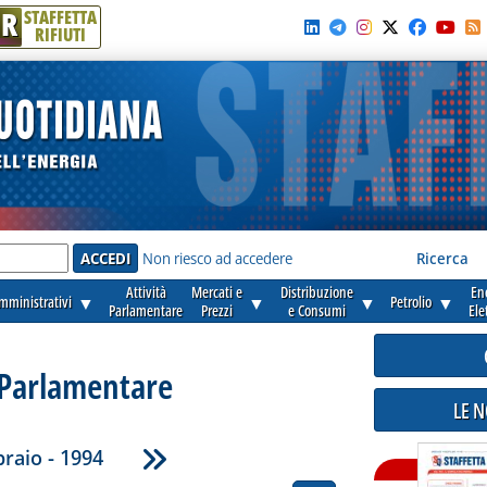
R
STAFFETTA
RIFIUTI
e'
Non riesco ad accedere
Ricerca
Attività
Mercati e
Distribuzione
En
amministrativi
▼
▼
▼
Petrolio
▼
Parlamentare
Prezzi
e Consumi
Ele
 Parlamentare
LE 
raio - 1994