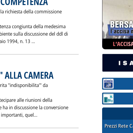
O COMPETENZA
la richiesta della commissione
mpetenza congiunta della medesima
nte sulla discussione del ddl di
Leggi tutta la notizia: 'RISCHI INDUSTRIA
io 1994, n. 13 ...
L’ACCIS
" ALLA CAMERA
. Pubblicata sabato 05 febbraio 1994 alle 0.0.
ita "indisponibilita'" da
Sezione:
ecipare alle riunioni della
Sezione: quotaz
 ha in discussione la conversione
Leggi tutta la notizia: 'SPINI "SOTTO ACCU
importanti, quel...
STAFFETTA PRE
Prezzi Rete 