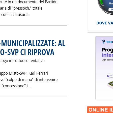
enute in un documento del Partidu
arla di "pressoch‚" totale
Leggi tutta la notizia: 'SARDEGNA: ENEL S
 con la chiusura...
MUNICIPALIZZATE: AL
O-SVP CI RIPROVA
. Pubblicata giovedì 03 febbraio 1994 alle 0.0.
alogo infruttuoso tentativo
ruppo Misto-SVP, Karl Ferrari
o "colpo di mano" di intervenire
Leggi tutta la notizia: '"CONCESSIONE" EN
 "concessione" i...