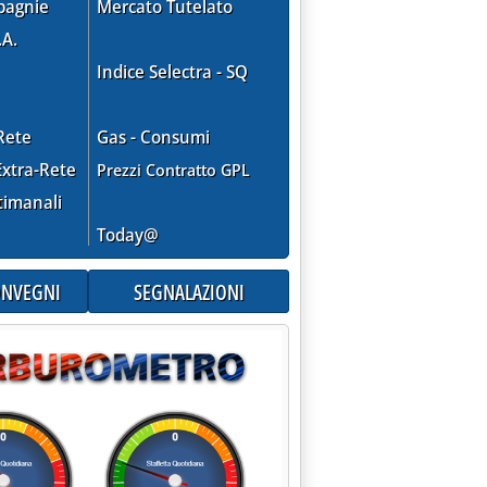
pagnie
Mercato Tutelato
.A.
Indice Selectra - SQ
Rete
Gas - Consumi
xtra-Rete
Prezzi Contratto GPL
timanali
Today@
AIO ISTANZE AGEVOLAZIONI PER VOLI DIDATTICI'
CONVEGNI
SEGNALAZIONI