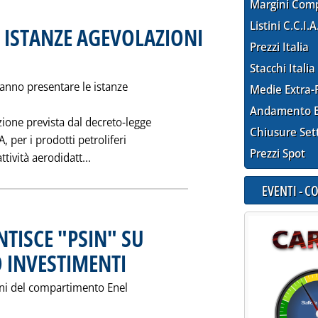
Margini Com
Listini C.C.I.A
O ISTANZE AGEVOLAZIONI
Prezzi Italia
cata venerdì 04 febbraio 1994 alle 0.0.
Stacchi Italia
vranno presentare le istanze
Medie Extra-
Andamento E
zione prevista dal decreto-legge
Chiusure Set
 per i prodotti petroliferi
Prezzi Spot
Leggi tutta la notizia: 'ENTRO IL 28 FEBBR
attività aerodidatt...
EVENTI - 
TISCE "PSIN" SU
 INVESTIMENTI
. Pubblicata venerdì 04 febbraio 1994 alle 0.0.
oni del compartimento Enel