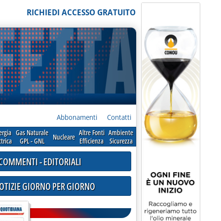
RICHIEDI ACCESSO GRATUITO
Abbonamenti
Contatti
ergia
Gas Naturale
Altre Fonti
Ambiente
Nucleare
ttrica
GPL - GNL
Efficienza
Sicurezza
COMMENTI - EDITORIALI
NOTIZIE GIORNO PER GIORNO