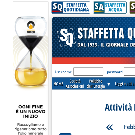
S
S
S
Q
A
STAFFETTA
STAFFETTA
QUOTIDIANA
ACQUA
'Modulo Login per acceder
Username
password
Società
Politiche
HOME
▼
Leggi e atti 
Associazioni
dell'Energia
Attività
Febb