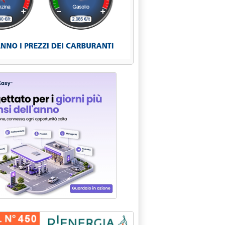
MENTISCE "PSIN" SU RIDIMENSIONAMENTO INVESTIMENTI'
EL-MUNICIPALIZZATE: AL SENATO GRUPPO MISTO-SVP CI RIPROV