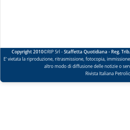
Copyright 2010
©RIP Srl -
Staffetta Quotidiana - Reg. Tri
E' vietata la riproduzione, ritrasmissione, fotocopia, immissione 
altro modo di diffusione delle notizie o ser
Rivista Italiana Petrol