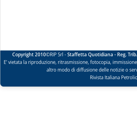
Copyright 2010
©RIP Srl -
Staffetta Quotidiana - Reg. Tri
E' vietata la riproduzione, ritrasmissione, fotocopia, immissione 
altro modo di diffusione delle notizie o ser
Rivista Italiana Petrol