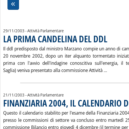
29/11/2003
- Attività Parlamentare
LA PRIMA CANDELINA DEL DDL
. Pubblicata sa
Il ddl predisposto dal ministro Marzano compie un anno di ca
20 novembre 2002, dopo un iter alquanto tormentato iniziat
prima con l'avvio dell'indagine conoscitiva sull'energia, il t
Leggi tutt
Saglia) veniva presentato alla commissione Attività ...
21/11/2003
- Attività Parlamentare
FINANZIARIA 2004, IL CALENDARIO D
. Pubblicata venerdì 21 novembre 2003 alle 14.34.
Questo il calendario stabilito per l'esame della Finanziaria 2004
presso le commissioni di settore va concluso entro martedì 
commissione Bilancio entro giovedì 4 dicembre (il termine per 