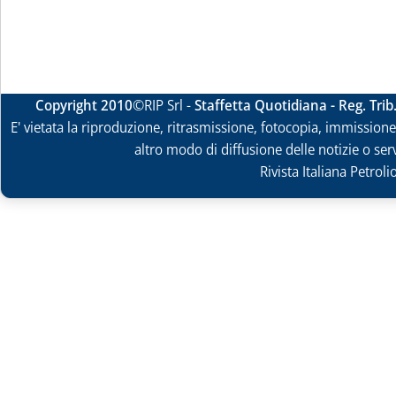
Copyright 2010
©RIP Srl -
Staffetta Quotidiana - Reg. Tri
E' vietata la riproduzione, ritrasmissione, fotocopia, immissione 
altro modo di diffusione delle notizie o ser
Rivista Italiana Petrol