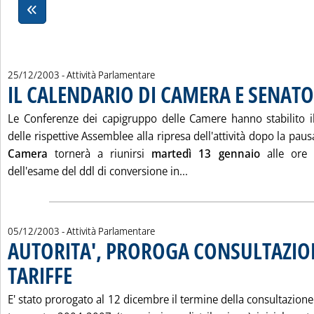
25/12/2003
- Attività Parlamentare
IL CALENDARIO DI CAMERA E SENATO
Le Conferenze dei capigruppo delle Camere hanno stabilito il
delle rispettive Assemblee alla ripresa dell'attività dopo la pausa
Camera
tornerà a riunirsi
martedì 13 gennaio
alle ore 
Leggi tutta la notizia: 
dell'esame del ddl di conversione in...
05/12/2003
- Attività Parlamentare
AUTORITA', PROROGA CONSULTAZIO
TARIFFE
. Pubblicata venerdì 05 dicembre 2003 alle 16.6.
E' stato prorogato al 12 dicembre il termine della consultazione 