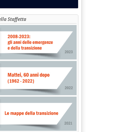
KE” E MAP'
ella Staffetta
A INDAGINE ALLA CAMERA'
 alle 15.25.