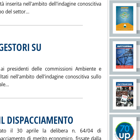
ità inserita nell'ambito dell'indagine conoscitiva
Leggi tutta la notizia: 'RETE AUTOSTRADALE, SI
o del settor...
GESTORI SU
 ai presidenti delle commissioni Ambiente e
tati nell'ambito dell'indagine conoscitiva sullo
Leggi tutta la notizia: 'RETE AUTOSTRADALE, GESTORI SU
le...
IL DISPACCIAMENTO
. Pubblicata giovedì 06 maggio 2004 alle 15.
vato il 30 aprile la delibera n. 64/04 di
pacciamento di merito economico, fissate dalla