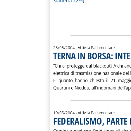
Staffetta 22/5)
.
Leggi tutta la notizia: 'DDL ENERGI
...
25/05/2004
- Attività Parlamentare
TERNA IN BORSA: INT
“Chi ci protegge dal blackout? A chi and
elettrica di trasmissione nazionale del
E' quanto hanno chiesto il 21 maggio
Quartini e Nieddu, all'indomani dell'ap
19/05/2004
- Attività Parlamentare
FEDERALISMO, PARTE
. Pubblicata mercoledì 19 maggio 2004 alle 15.17.