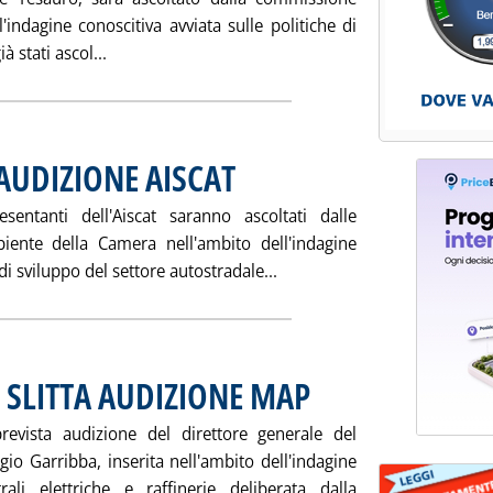
'indagine conoscitiva avviata sulle politiche di
Leggi tutta la notizia: 'INDAGINE PRIVATIZZAZ
 stati ascol...
AUDIZIONE AISCAT
. Pubblicata martedì 18 maggio 2004 alle 15.22.
sentanti dell'Aiscat saranno ascoltati dalle
iente della Camera nell'ambito dell'indagine
Leggi tutta la notizia: 'R
di sviluppo del settore autostradale...
, SLITTA AUDIZIONE MAP
. Pubblicata giovedì 13 maggio 200
prevista audizione del direttore generale del
rgio Garribba, inserita nell'ambito dell'indagine
ali elettriche e raffinerie deliberata dalla