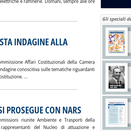
 elettriche e raffinerie. Domani, sempre alle ore
ggi tutta la notizia: 'INDAGINE CENTRALI-RAFFINERIE, “NO CO
Gli speciali d
STA INDAGINE ALLA
4 alle 15.26.
commissione Affari Costituzionali della Camera
'indagine conoscitiva sulle tematiche riguardanti
Leggi tutta la notizia: 'FEDERALISMO, PROPOST
stituzione. ...
SI PROSEGUE CON NARS
. Pubblicata martedì 11 maggio 2004
missioni riunite Ambiente e Trasporti della
 rappresentanti del Nucleo di attuazione e