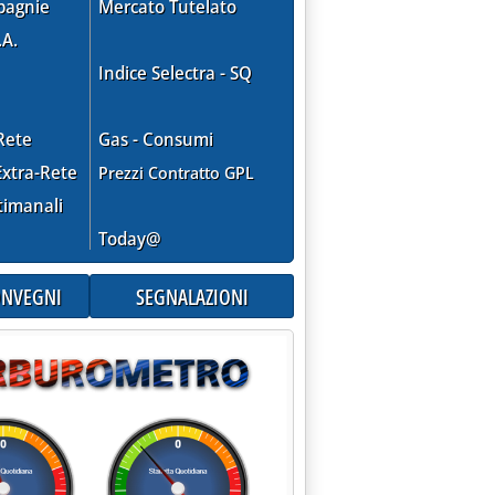
pagnie
Mercato Tutelato
.A.
CITIVA . '
Indice Selectra - SQ
Rete
Gas - Consumi
ggio 2004 alle 15.25.
xtra-Rete
Prezzi Contratto GPL
timanali
Today@
CONVEGNI
SEGNALAZIONI
E, TOCCA ALL'ENEL'
ggio 2004 alle 15.25.