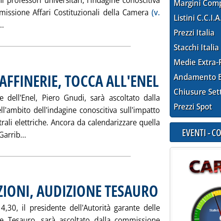
 professori universitari, l'indagine conoscitiva
Margini Com
mmissione Affari Costituzionali della Camera
(v.
Listini C.C.I.A
Leggi tutta la notizia: 'FEDERALISMO, PARTE INDAGINE CONOS
..
Prezzi Italia
Stacchi Italia
Medie Extra-
AFFINERIE, TOCCA ALL'ENEL
. Pubblicata martedì 18 ma
Andamento E
Chiusure Set
e dell'Enel, Piero Gnudi, sarà ascoltato dalla
Prezzi Spot
'ambito dell'indagine conoscitiva sull'impatto
trali elettriche. Ancora da calendarizzare quella
EVENTI - 
Leggi tutta la notizia: 'INDAGINE CENTRALI-RAFFINERI
arrib...
ZIONI, AUDIZIONE TESAURO
. Pubblicata martedì 18 ma
,30, il presidente dell'Autorità garante delle
e Tesauro, sarà ascoltato dalla commissione