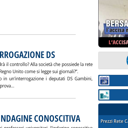
A, OGGI LA FIDUCIA . '
L’ACCIS
ERROGAZIONE DS
. Pubblicata martedì 25 maggio 2004 alle 15.16.
rà il controllo? Alla società che possiede la rete
 Regno Unito come si legge sui giornali?”.
 in un'interrogazione i deputati DS Gambini,
Sezione:
Leggi tutta la notizia: 'TERNA IN BORSA: INTERROGAZI
prova...
Sezione: quotaz
 INDAGINE CONOSCITIVA
STAFFETTA PRE
Prezzi Rete 