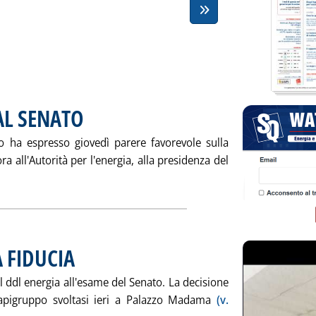
DAL SENATO
. Pubblicata venerdì 28 maggio 2004 alle 15.27.
 ha espresso giovedì parere favorevole sulla
a all'Autorità per l'energia, alla presidenza del
la notizia: 'PISTELLA AL CNR, SÌ DAL SENATO'
 FIDUCIA
sul ddl energia all'esame del Senato. La decisione
capigruppo svoltasi ieri a Palazzo Madama
(v.