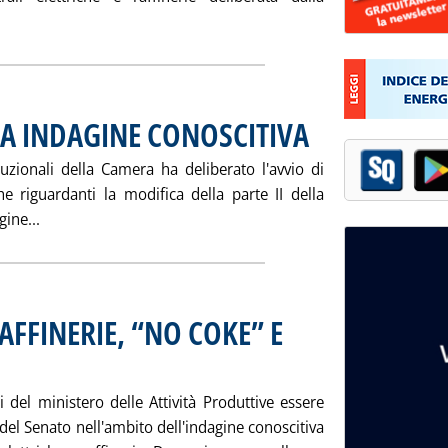
ggi tutta la notizia: 'CENTRALI-RAFFINERIE, SLITTA AUDIZION
TA INDAGINE CONOSCITIVA
. Pubblicata giovedì 13 maggi
uzionali della Camera ha deliberato l'avvio di
he riguardanti la modifica della parte II della
Leggi tutta la notizia: 'FEDERALISMO, AVVIATA INDAGI
gine...
AFFINERIE, “NO COKE” E
.26.
i del ministero delle Attività Produttive essere
el Senato nell'ambito dell'indagine conoscitiva