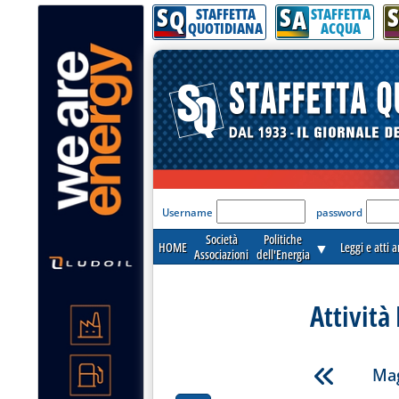
S
S
S
Q
A
STAFFETTA
STAFFETTA
QUOTIDIANA
ACQUA
'Modulo Login per acceder
Username
password
Società
Politiche
HOME
▼
Leggi e atti 
Associazioni
dell'Energia
Attività
Mag