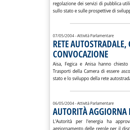
regolazione dei servizi di pubblica util
sullo stato e sulle prospettive di svilupp
07/05/2004
- Attività Parlamentare
RETE AUTOSTRADALE, 
CONVOCAZIONE
. Pubblicata venerdì 07 maggio 2004 alle 15.20.
Aisa, Fegica e Anisa hanno chiesto
Trasporti della Camera di essere ascol
stato e lo sviluppo della rete autostrada
06/05/2004
- Attività Parlamentare
AUTORITÀ AGGIORNA 
L'Autorità per l'energia ha appro
aggiornamento delle regole per il dis