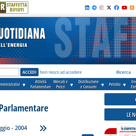
R
STAFFETTA
RIFIUTI
e'
Non riesco ad accedere
Ricerca
Attività
Mercati e
Distribuzione
En
amministrativi
▼
▼
▼
Petrolio
▼
Parlamentare
Prezzi
e Consumi
Ele
 Parlamentare
LE 
gio - 2004