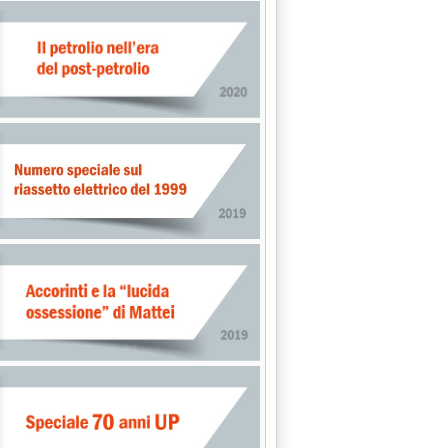
 PROSEGUE CON NARS'
 CONVOCAZIONE . '
24.