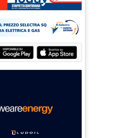
E MAP'
o 2004 alle 15.25.
NE CONOSCITIVA'