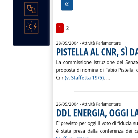
1
2
28/05/2004
- Attività Parlamentare
PISTELLA AL CNR, SÌ 
La commissione Istruzione del Senato
proposta di nomina di Fabio Pistella, or
Leggi tutta 
Cnr
(v. Staffetta 19/5)
. ...
26/05/2004
- Attività Parlamentare
DDL ENERGIA, OGGI LA
. Pubblicata mercoledì 26 maggio 2004 alle 15.30.
E' previsto per oggi il voto di fiducia 
è stata presa dalla conferenza dei 