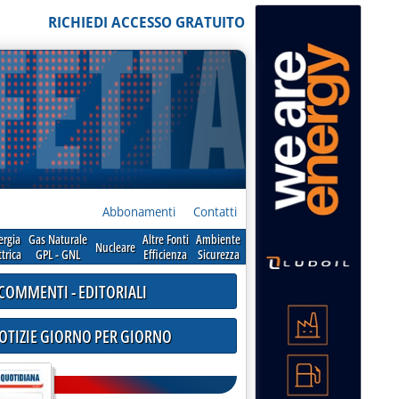
RICHIEDI ACCESSO GRATUITO
Abbonamenti
Contatti
ergia
Gas Naturale
Altre Fonti
Ambiente
Nucleare
ttrica
GPL - GNL
Efficienza
Sicurezza
COMMENTI - EDITORIALI
NOTIZIE GIORNO PER GIORNO