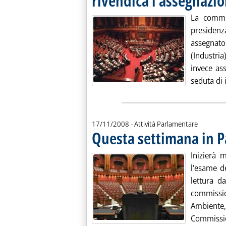
rivendica l'assegnazi
La commi
presidenz
assegnato
(Industri
invece as
seduta di i
17/11/2008
- Attività Parlamentare
Questa settimana in 
Inizierà 
l'esame d
lettura d
commissi
Ambien
Commissio