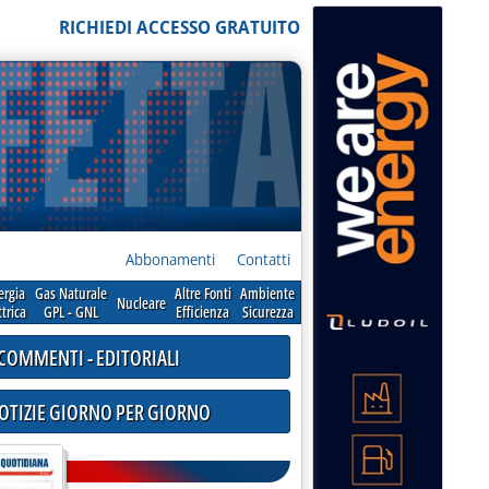
RICHIEDI ACCESSO GRATUITO
Abbonamenti
Contatti
ergia
Gas Naturale
Altre Fonti
Ambiente
Nucleare
ttrica
GPL - GNL
Efficienza
Sicurezza
COMMENTI - EDITORIALI
NOTIZIE GIORNO PER GIORNO