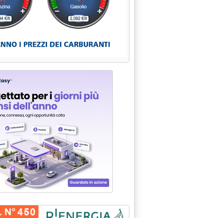
menti al decreto rifiuti'
nato'