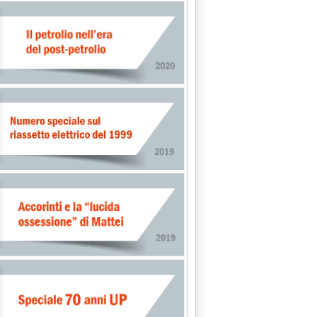
, De Vita: non ci sono margini . '
messo al Senato'