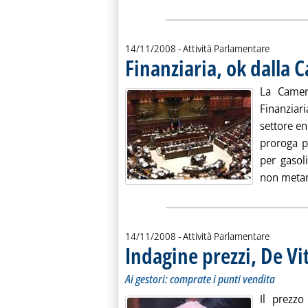
14/11/2008
- Attività Parlamentare
Finanziaria, ok dalla 
La Camer
Finanziar
settore en
proroga pe
per gasol
non metani
14/11/2008
- Attività Parlamentare
Indagine prezzi, De Vi
. Sottotitolo: Ai gestori: comprate i punti vendita
. Pubblicata venerdì 14 novembre 2008 alle 13.1.
Ai gestori: comprate i punti vendita
Il prezzo