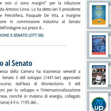
e non ci sono margini" per la riduzione
da Antonio Lirosi. Lo ha detto ieri il presidente
ne Petrolifera, Pasquale De Vita, a margine
izione in commissione Industria al Senato
Leggi tutta la notizia: 'Indagine prezzi
dell'indagine sui prezzi d...
ia
IONE X SENATO (OTT 08)
o al Senato
. Pubblicata lunedì 10 novembre 2008 alle 17.58.
denza della Camera ha trasmesso venerdì a
l Senato il ddl sviluppo (1441-ter) approvato
scorso dall'Aula di Montecitorio. Il ddl
ioni per lo sviluppo e l'internazionalizzazione
rese, nonché in materia di energia, collegato
Leggi tutta la notizia: 'Ddl sviluppo tras
iaria) è il n. 1195 del...
ia