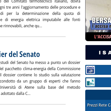
 del Comitato termotecnico italiano, dovrà
ogni tre anni l'aggiornamento delle procedure e
di per la determinazione della quota di
e di energia elettrica imputabile alle fonti
Leggi tutta la notizia: 'Quota rinnova
e rinnovabili, anche qu...
L’ACCIS
ier del Senato
. Pubblicata lunedì 24 novembre 2008 alle 14.50.
io studi del Senato ha messo a punto un dossier
 del pacchetto clima-energia della Commissione
Sezione:
Il dossier contiene lo studio sulla valutazione
 condotto da un gruppo di esperti che fanno
Sezione: quotaz
'Università di Atene sulla base del metodo
Leggi tutta la notizia: 'Piano Ue 2020, il dossi
adottato dalla C...
STAFFETTA PRE
Prezzi Rete 