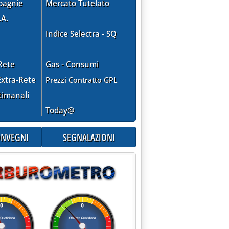
pagnie
Mercato Tutelato
.A.
Indice Selectra - SQ
Rete
Gas - Consumi
xtra-Rete
Prezzi Contratto GPL
timanali
Today@
CONVEGNI
SEGNALAZIONI