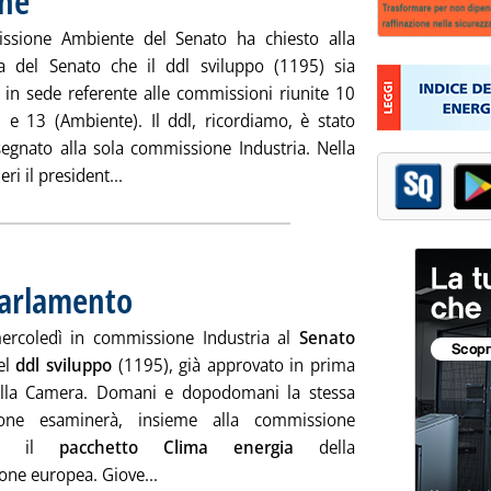
one
ssione Ambiente del Senato ha chiesto alla
a del Senato che il ddl sviluppo (1195) sia
 in sede referente alle commissioni riunite 10
a) e 13 (Ambiente). Il ddl, ricordiamo, è stato
segnato alla sola commissione Industria. Nella
Leggi tutta la notizia: 'Ddl sviluppo, la commi
eri il president...
Parlamento
. Pubblicata lunedì 17 novembre 2008 alle 15.5.
mercoledì in commissione Industria al
Senato
el
ddl sviluppo
(1195), già approvato in prima
alla Camera. Domani e dopodomani la stessa
one esaminerà, insieme alla commissione
te, il
pacchetto Clima energia
della
Leggi tutta la notizia: 'Questa settimana 
ne europea. Giove...