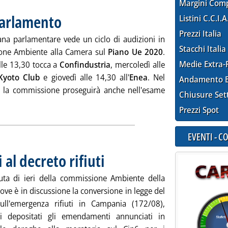
Margini Com
Parlamento
. Pubblicata lunedì 24 novembre 2008 alle 14.34.
Listini C.C.I.A
Prezzi Italia
ana parlamentare vede un ciclo di audizioni in
Stacchi Italia
one Ambiente alla Camera sul
Piano Ue 2020
.
Medie Extra-
le 13,30 tocca a
Confindustria
, mercoledì alle
Kyoto Club
e giovedì alle 14,30 all'
Enea
. Nel
Andamento E
la commissione proseguirà anche nell'esame
Chiusure Set
tutta la notizia: 'Questa settimana in Parlamento'
Prezzi Spot
EVENTI - 
al decreto rifiuti
. Pubblicata giovedì 20 novembre 2008 alle 15.9.
uta di ieri della commissione Ambiente della
ve è in discussione la conversione in legge del
ull'emergenza rifiuti in Campania (172/08),
i depositati gli emendamenti annunciati in