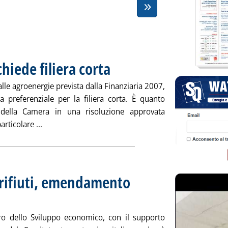
iede filiera corta
. Pubblicata giovedì 27 novembre 2008 alle 15.4
 alle agroenergie prevista dalla Finanziaria 2007,
ia preferenziale per la filiera corta. È quanto
 della Camera in una risoluzione approvata
Leggi tutta la notizia: 'Agroenergie, Camera chiede 
rticolare ...
 rifiuti, emendamento
re 2008 alle 15.23.
ero dello Sviluppo economico, con il supporto