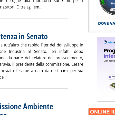
lle deroghe alla moratoria sul Cip6 per i
Leggi tutta la notizia: 'Cip6, gli emenda
izzatori. Oltre agli em...
rtenza in Senato
. Pubblicata giovedì 20 novembre 2008 alle 11.35.
a tutt'altro che rapido l'iter del ddl sviluppo in
ne Industria al Senato. Ieri infatti, dopo
azione da parte del relatore del provvedimento,
aravia, il presidente della commissione, Cesare
 rinviato l'esame a data da destinarsi per via
Leggi tutta la notizia: 'Ddl sviluppo, falsa partenza in Se
ell'i...
missione Ambiente
. Pubblicata mercoledì 19 novembre 2008 alle 10.54.