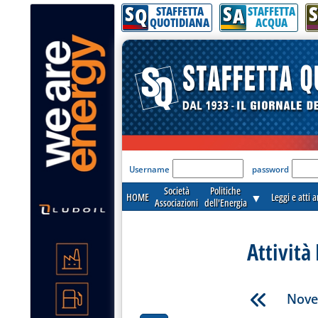
S
S
S
Q
A
STAFFETTA
STAFFETTA
QUOTIDIANA
ACQUA
'Modulo Login per acceder
Username
password
Società
Politiche
HOME
▼
Leggi e atti 
Associazioni
dell'Energia
Attività
Nove