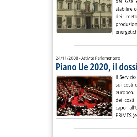
del Gse e
stabilire 
dei meto
produzion
energetich
24/11/2008
- Attività Parlamentare
Piano Ue 2020, il doss
Il Serviz
sui costi
europea. 
dei costi
capo all
PRIMES (e 