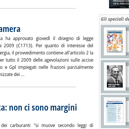
Gli speciali d
Camera
. Pubblicata venerdì 14 novembre 2008 alle 15.39.
a ha approvato giovedì il disegno di legge
ia 2009 (C1713). Per quanto di interesse del
ergia, il provvedimento contiene all'articolo 2 la
r tutto il 2009 delle agevolazioni sulle accise
io e Gpl impiegati nelle frazioni parzialmente
Leggi tutta la notizia: 'Finanziaria, ok dalla Camera
zzate dei ...
ta: non ci sono margini
 dei carburanti "si muove secondo leggi di