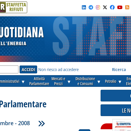
R
STAFFETTA
RIFIUTI
e'
Non riesco ad accedere
Ricerca
Attività
Mercati e
Distribuzione
En
amministrativi
▼
▼
▼
Petrolio
▼
Parlamentare
Prezzi
e Consumi
Ele
 Parlamentare
LE 
mbre - 2008