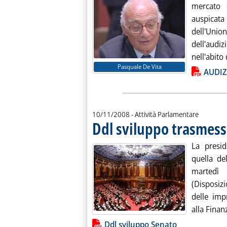
mercato 
auspicata 
dell'Unio
dell'aud
nell'abito 
Pasquale De Vita
Lista allegati PDF alla notiz
AUDIZ
10/11/2008
- Attività Parlamentare
Ddl sviluppo trasmess
La presi
quella de
martedì 
(Disposiz
delle imp
alla Finanz
Lista allegati PDF alla notiz
Ddl sviluppo Senato