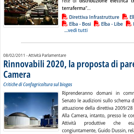
rete di
distribuzione elettrica t
Leggi tutta la notiz
terraferma
”...
Lista allegati PDF alla notizia
Direttiva Infrastrutture
El
Elba - Bosi
Elba - Libe
...
vedi tutti
08/02/2011
- Attività Parlamentare
Rinnovabili 2020, la proposta di par
Camera
. Sottotitolo: Critiche di Confagricoltura sul biogas
. Pubblicata martedì 08 febbraio 2011 alle 12.38.
Critiche di Confagricoltura sul biogas
Riprenderanno domani in commi
Senato le audizioni sullo schema di
attuazione della direttiva 2009/28 s
Alla Camera, intanto, presso le c
Attività produttive che e
congiuntamente, Guido Dussin, rela