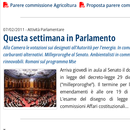
Lista allegati PDF alla notizia
Parere commissione Agricoltura
Proposta parere comm
07/02/2011
- Attività Parlamentare
Questa settimana in Parlamento
. Sottotit
. Pubblica
Alla Camera le votazioni sui designati all'Autorità per l'energia. In c
carburanti alternativi. Milleproroghe al Senato. Ambientalisti in commi
rinnovabili. Romani sul programma Mse
Arriva giovedì in aula al Senato il 
in legge del decreto-legge 29 d
(“milleproroghe”). Il termine per 
emendamenti è alle ore 19 di 
L'esame del disegno di legge
commissioni Affari costituzionali...