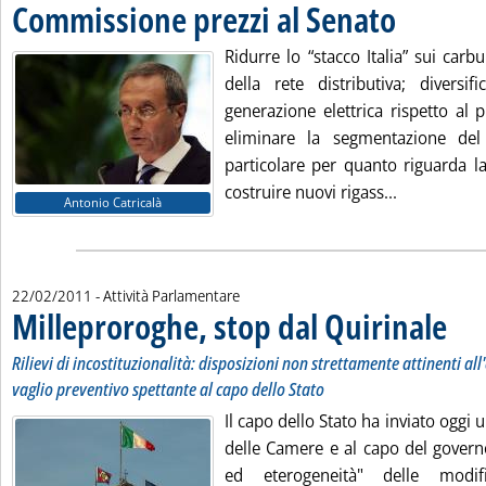
Commissione prezzi al Senato
. Pubblicata merc
Ridurre lo “stacco Italia” sui car
della rete distributiva; diversif
generazione elettrica rispetto al
eliminare la segmentazione del
particolare per quanto riguarda la
Leggi tutta 
costruire nuovi rigass...
Antonio Catricalà
22/02/2011
- Attività Parlamentare
Milleproroghe, stop dal Quirinale
. Sottot
. Pubbl
Rilievi di incostituzionalità: disposizioni non strettamente attinenti all'
vaglio preventivo spettante al capo dello Stato
Il capo dello Stato ha inviato oggi u
delle Camere e al capo del govern
ed eterogeneità" delle modif