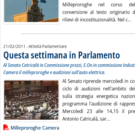
Milleproroghe nel corso de
conversione al testo originario d
L
rilievi di incostituzionalità. Nel c...
21/02/2011
- Attività Parlamentare
Questa settimana in Parlamento
. Sottotit
. Pubblica
Al Senato Catricalà in Commissione prezzi, E.On in commissione Industr
Camera il milleproroghe e audizioni sull'auto elettrica.
Al Senato riprende mercoledì in co
ciclo di audizioni nell'ambito del
sulla strategia energetica nazio
programma l'audizione di rapprese
Mercoledì 23 alle 14,15 il presi
Leggi tutta
Antonio Catricalà, sar...
Lista allegati PDF alla notizia
Milleproroghe Camera