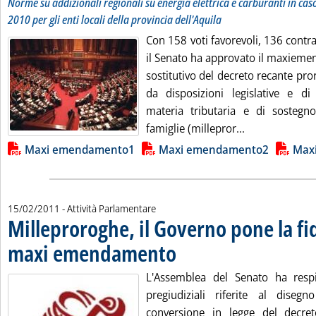
Norme su addizionali regionali su energia elettrica e carburanti in caso
2010 per gli enti locali della provincia dell'Aquila
Con 158 voti favorevoli, 136 contra
il Senato ha approvato il maxiem
sostitutivo del decreto recante pror
da disposizioni legislative e di 
materia tributaria e di sostegn
Leggi tutta la
famiglie (millepror...
Lista allegati PDF alla notizia
Maxi emendamento1
Maxi emendamento2
Max
15/02/2011
- Attività Parlamentare
Milleproroghe, il Governo pone la fi
maxi emendamento
. Pubblicata martedì 15 febbraio 2011 all
L'Assemblea del Senato ha respi
pregiudiziali riferite al dise
conversione in legge del decre