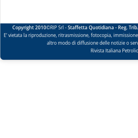
Copyright 2010
©RIP Srl -
Staffetta Quotidiana - Reg. Tri
E' vietata la riproduzione, ritrasmissione, fotocopia, immissione 
altro modo di diffusione delle notizie o ser
Rivista Italiana Petrol