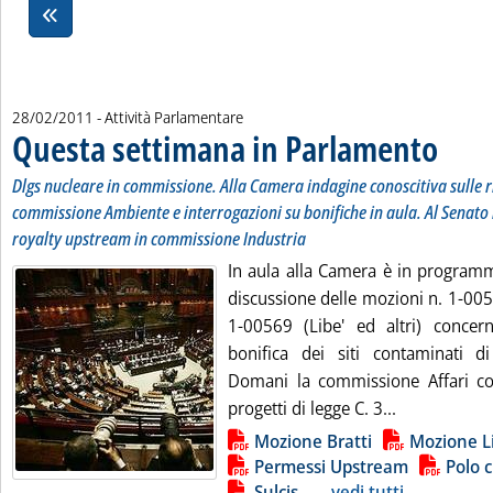
28/02/2011
- Attività Parlamentare
Questa settimana in Parlamento
. Sottotit
. Pubblica
Dlgs nucleare in commissione. Alla Camera indagine conoscitiva sulle r
commissione Ambiente e interrogazioni su bonifiche in aula. Al Senato r
royalty upstream in commissione Industria
In aula alla Camera è in programm
discussione delle mozioni n. 1-00510
1-00569 (Libe' ed altri) concerne
bonifica dei siti contaminati di
Domani la commissione Affari cos
Leggi tutta 
progetti di legge C. 3...
Lista allegati PDF alla notizia
Mozione Bratti
Mozione L
Permessi Upstream
Polo 
Sulcis
...
vedi tutti