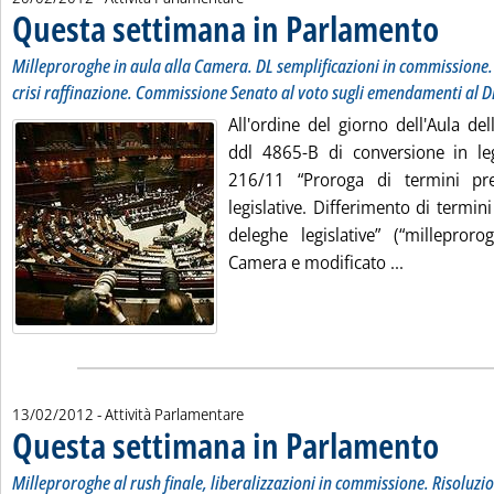
Questa settimana in Parlamento
. Sottotit
. Pubblica
Milleproroghe in aula alla Camera. DL semplificazioni in commissione.
crisi raffinazione. Commissione Senato al voto sugli emendamenti al DL
All'ordine del giorno dell'Aula de
ddl 4865-B di conversione in le
216/11 “Proroga di termini prev
legislative. Differimento di termini 
deleghe legislative” (“milleproro
Leggi tutta
Camera e modificato ...
13/02/2012
- Attività Parlamentare
Questa settimana in Parlamento
. Sottotito
. Pubblica
Milleproroghe al rush finale, liberalizzazioni in commissione. Risoluzio