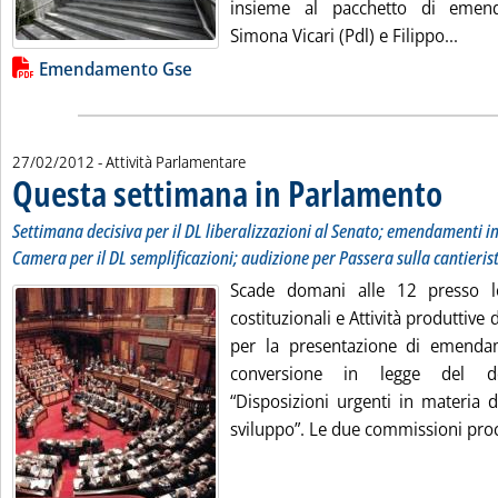
insieme al pacchetto di emend
Leggi
Simona Vicari (Pdl) e Filippo...
Lista allegati PDF alla notizia
Emendamento Gse
27/02/2012
- Attività Parlamentare
Questa settimana in Parlamento
. Sottotit
. Pubblica
Settimana decisiva per il DL liberalizzazioni al Senato; emendamenti i
Camera per il DL semplificazioni; audizione per Passera sulla cantierist
Scade domani alle 12 presso l
costituzionali e Attività produttive
per la presentazione di emenda
conversione in legge del de
“Disposizioni urgenti in materia d
sviluppo”. Le due commissioni proc