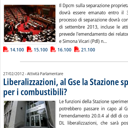
Il Dpcm sulla separazione propriet
dovrà essere emanato entro il
processo di separazione dovrà con
di settembre 2013, incluse le atti
prevede l'emendamento dei relator
Leggi tutt
e Simona Vicari (Pdl) n...
Lista allegati PDF alla notizia
14.100
15.100
16.100
21.100
27/02/2012
- Attività Parlamentare
Liberalizzazioni, al Gse la Stazione 
per i combustibili?
. Pubblicata lunedì 27 febbraio 2012 alle 13.
Le funzioni della Stazione sperimen
potrebbero passare in capo al G
l'emendamento 20.0.4 al ddl di co
DL liberalizzazioni, che sarà po