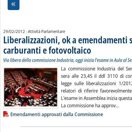
29/02/2012
- Attività Parlamentare
Liberalizzazioni, ok a emendamenti 
carburanti e fotovoltaico
. Sottotitolo: Via libera dell
. Pubblicata mercoledì 29 feb
Via libera della commissione Industria, oggi inizia l'esame in Aula al S
La commissione Industria del Sena
sera alle 23,45 il ddl 3110 di co
legge sulle liberalizzazioni 1/2
relatori di riferire favorevolment
L'esame in Assemblea inizia questa
Leggi 
La commissione ha approv...
Lista allegati PDF alla notizia
Emendamenti approvati dalla Commissione