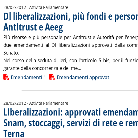
28/02/2012
- Attività Parlamentare
Dl liberalizzazioni, più fondi e perso
Antitrust e Aeeg
. Pubblicata martedì 28 febbraio 2012 alle 17.39.
Più risorse e più personale per Antitrust e Autorità per l'ener
due emendamenti al Dl liberalizzazioni approvati dalla comm
Senato.
Nel corso della seduta di ieri, con l'articolo 5 bis, per il funz
Leggi tutta la notizia: 'Dl
garante della concorrenza e del me...
Lista allegati PDF alla notizia
Emendamenti 1
Emendamenti approvati
28/02/2012
- Attività Parlamentare
Liberalizzazioni: approvati emenda
Snam, stoccaggi, servizi di rete e r
Terna
. Pubblicata martedì 28 febbraio 2012 alle 11.0.