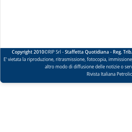
Copyright 2010
©RIP Srl -
Staffetta Quotidiana - Reg. Tri
E' vietata la riproduzione, ritrasmissione, fotocopia, immissione 
altro modo di diffusione delle notizie o ser
Rivista Italiana Petrol