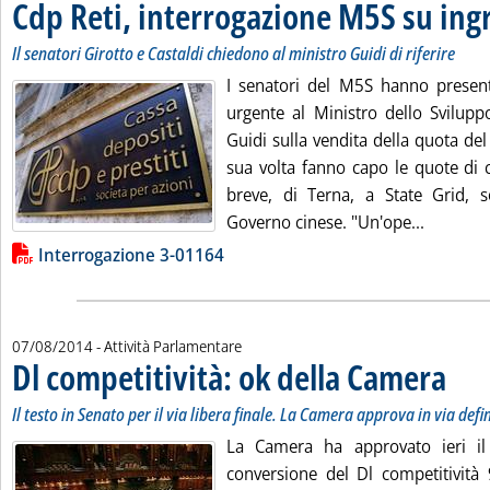
Cdp Reti, interrogazione M5S su ing
Il senatori Girotto e Castaldi chiedono al ministro Guidi di riferire
I senatori del M5S hanno present
urgente al Ministro dello Svilup
Guidi sulla vendita della quota de
sua volta fanno capo le quote di 
breve, di Terna, a State Grid, so
Leggi tu
Governo cinese. "Un'ope...
Lista allegati PDF alla notizia
Interrogazione 3-01164
07/08/2014
- Attività Parlamentare
Dl competitività: ok della Camera
. Sottoti
. Pubbli
Il testo in Senato per il via libera finale. La Camera approva in via defin
La Camera ha approvato ieri il
conversione del Dl competitività