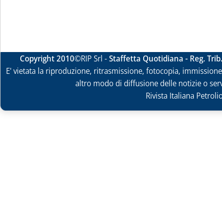
Copyright 2010
©RIP Srl -
Staffetta Quotidiana - Reg. Tri
E' vietata la riproduzione, ritrasmissione, fotocopia, immissione 
altro modo di diffusione delle notizie o ser
Rivista Italiana Petrol