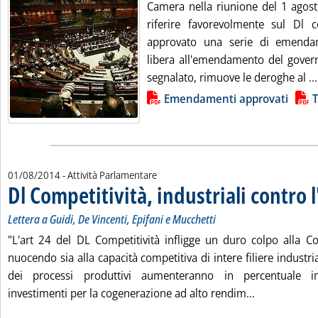
Camera nella riunione del 1 agost
riferire favorevolmente sul Dl 
approvato una serie di emendam
libera all'emendamento del gover
segnalato, rimuove le deroghe al ...
Lista allegati PDF alla notizia
Emendamenti approvati
T
01/08/2014
- Attività Parlamentare
Dl Competitività, industriali contro l
Lettera a Guidi, De Vincenti, Epifani e Mucchetti
"L'art 24 del DL Competitività infligge un duro colpo alla Co
nuocendo sia alla capacità competitiva di intere filiere industrial
dei processi produttivi aumenteranno in percentuale ins
Leggi tutta l
investimenti per la cogenerazione ad alto rendim...