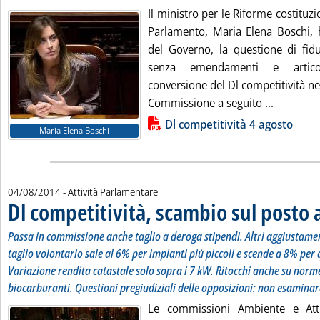
Il ministro per le Riforme costituzio
Parlamento, Maria Elena Boschi, 
del Governo, la questione di fidu
senza emendamenti e articoli
conversione del Dl competitività ne
Leggi tut
Commissione a seguito ...
Lista allegati PDF alla notizia
Dl competitività 4 agosto
Maria Elena Boschi
04/08/2014
- Attività Parlamentare
Dl competitività, scambio sul posto
Passa in commissione anche taglio a deroga stipendi. Altri aggiustamen
taglio volontario sale al 6% per impianti più piccoli e scende a 8% per 
Variazione rendita catastale solo sopra i 7 kW. Ritocchi anche su norme 
biocarburanti. Questioni pregiudiziali delle opposizioni: non esaminare
Le commissioni Ambiente e Attiv