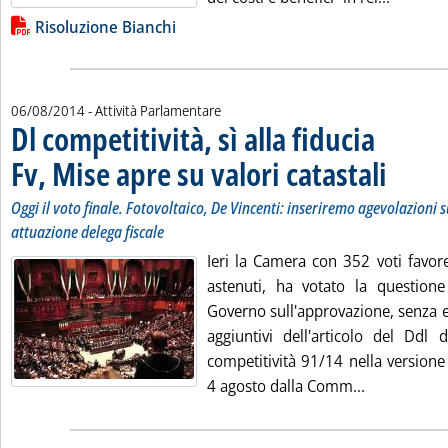
Lista allegati PDF alla notizia
Risoluzione Bianchi
06/08/2014
- Attività Parlamentare
Dl competitività, sì alla fiducia
Fv, Mise apre su valori catastali
. Sottotitolo
. Pubblicata
Oggi il voto finale. Fotovoltaico, De Vincenti: inseriremo agevolazioni 
attuazione delega fiscale
Ieri la Camera con 352 voti favore
astenuti, ha votato la questione
Governo sull'approvazione, senza 
aggiuntivi dell'articolo del Ddl 
competitività 91/14 nella versione 
Leggi tutta 
4 agosto dalla Comm...