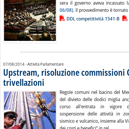
sera il governo aveva incassato l
06/08)
. Il provvedimento è tornato 
Lista allegati PDF alla notizia
DDL competitività 1541-B
07/08/2014
- Attività Parlamentare
Upstream, risoluzione commissioni
trivellazioni
. Pubblicata giovedì 07 agosto 2014 alle 9.18.
Regole comuni nel bacino del Med
del divieto delle dodici miglia an
corso all'entrata in vigore 
sospensione delle attività in zo
sismico e vulcanico, insieme alla Vi
Leggi tu
dei costi e benefici” in rel...