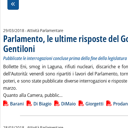
29/03/2018
- Attività Parlamentare
Parlamento, le ultime risposte del 
Gentiloni
. Sottotitolo: Pubblicate le interrogazioni concluse prima della fine d
. Pubblicata giovedì 29 marzo 2018 alle 10.20.
Pubblicate le interrogazioni concluse prima della fine della legislatura
Bollette Eni, smog in Laguna, rifiuti nucleari, discariche e f
dell'Autorità: venerdì sono ripartiti i lavori del Parlamento, to
poteri, e sono state pubblicate diverse interrogazioni e risposte
marzo.
Leggi tutta la notizia: 'Parlame
Quanto alla Camera, pubblic...
Lista allegati PDF alla notizia
Barani
Di Biagio
DiMaio
Giorgetti
Prodan
28/03/2018
- Attività Parlamentare