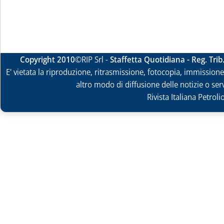
Copyright 2010
©RIP Srl -
Staffetta Quotidiana - Reg. Tri
E' vietata la riproduzione, ritrasmissione, fotocopia, immissione 
altro modo di diffusione delle notizie o ser
Rivista Italiana Petrol