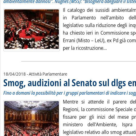
ambientalmente dannosi”. Nugnes (M5S): “Bisognerà adeguare il sist
Il catalogo dei sussidi ambiental
in Parlamento nell'ambito del
legislativo sulla riduzione degli in
ha chiesto ieri in Commissione sp
Errani (Misto – LeU), ex Pd già co
Leggi tutta la
per la ricostruzione...
18/04/2018
- Attività Parlamentare
Smog, audizioni al Senato sul dlgs e
Fino a domani la possibilità per i gruppi parlamentari di indicare i sog
Mentre si attende il parere del
Regioni, la commissione Speciale d
fissare per gli inizi del mese p
ministero dell'Ambiente, Ispr
legislativo relativo allo smog attuati