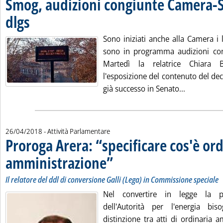
Smog, audizioni congiunte Camera-S
dlgs
. Pubblicata giovedì 26 aprile 2018 alle 13.3.
Sono iniziati anche alla Camera i 
sono in programma audizioni con
Martedì la relatrice Chiara 
l'esposizione del contenuto del de
Leggi tutt
già successo in Senato...
26/04/2018
- Attività Parlamentare
Proroga Arera: “specificare cos'è or
amministrazione”
. Sottotitolo: Il relatore del ddl di conversion
. Pubblicata giovedì 26 aprile 2018 alle 12.35.
Il relatore del ddl di conversione Galli (Lega) in Commissione speciale
Nel convertire in legge la p
dell'Autorità per l'energia bis
distinzione tra atti di ordinaria 