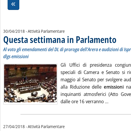
30/04/2018
- Attività Parlamentare
Questa settimana in Parlamento
. Sottotit
. Pubblica
Al voto gli emendamenti del DL di proroga dell'Arera e audizioni di Ispr
dlgs emissioni
Gli Uffici di presidenza congiu
speciali di Camera e Senato si r
maggio al Senato per svolgere audi
alla Riduzione delle
emissioni
naz
inquinanti atmosferici (Atto Gove
Leggi tutt
dalle ore 16 verranno ...
27/04/2018
- Attività Parlamentare