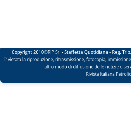
Copyright 2010
©RIP Srl -
Staffetta Quotidiana - Reg. Tri
E' vietata la riproduzione, ritrasmissione, fotocopia, immissione 
altro modo di diffusione delle notizie o ser
Rivista Italiana Petrol