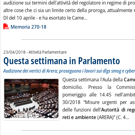
audizione sui termini dell'attività del regolatore in regime di p
altre cose che ci sia un limite certo della proroga, attualmente
Leggi tutta la notizia:
Dl del 10 aprile - e ha esortato le Came...
Lista allegati PDF alla notizia
Memoria 270-18
23/04/2018
- Attività Parlamentare
Questa settimana in Parlamento
. Sottotito
. Pubblica
Audizione dei vertici di Arera; proseguono i lavori sui dlgs smog e cyber
Questa settimana l'Aula della
Cam
domicilio. Presso la Commiss
pomeriggio alle 14.45 nell'ambi
30/2018 “Misure urgenti per ass
delle funzioni dell'
Autorità di reg
Le
reti e ambiente
(ARERA)” (C. 4...