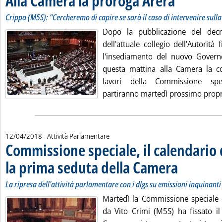
Alla Camera la proroga Arera
Crippa (M5S): “Cercheremo di capire se sarà il caso di intervenire sull
Dopo la pubblicazione del decr
dell'attuale collegio dell'Autorit
l'insediamento del nuovo Governo
questa mattina alla Camera la co
lavori della Commissione spe
partiranno martedì prossimo propri
12/04/2018
- Attività Parlamentare
Commissione speciale, il calendario 
la prima seduta della Camera
. Sottotitolo: La r
. Pubblicata gioved
La ripresa dell'attività parlamentare con i dlgs su emissioni inquinanti
Martedì la Commissione speciale 
da Vito Crimi (M5S) ha fissato il 