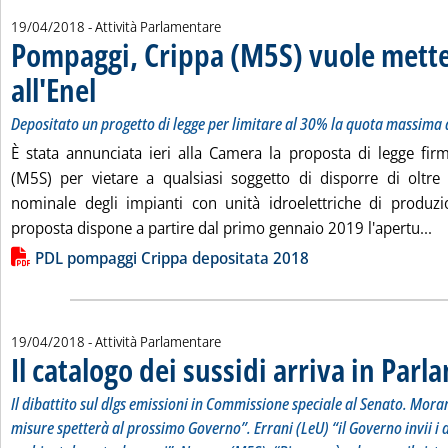
19/04/2018
- Attività Parlamentare
Pompaggi, Crippa (M5S) vuole mette
all'Enel
. Sottotitolo: Depositato un progetto di legge per limitare al 30% la quot
. Pubblicata giovedì 19 aprile 2018 alle 15.39.
Depositato un progetto di legge per limitare al 30% la quota massima
È stata annunciata ieri alla Camera la proposta di legge fi
(M5S) per vietare a qualsiasi soggetto di disporre di oltre
nominale degli impianti con unità idroelettriche di produ
Le
proposta dispone a partire dal primo gennaio 2019 l'apertu...
Lista allegati PDF alla notizia
PDL pompaggi Crippa depositata 2018
19/04/2018
- Attività Parlamentare
Il catalogo dei sussidi arriva in Par
Il dibattito sul dlgs emissioni in Commissione speciale al Senato. Moran
misure spetterà al prossimo Governo”. Errani (LeU) “il Governo invii i da