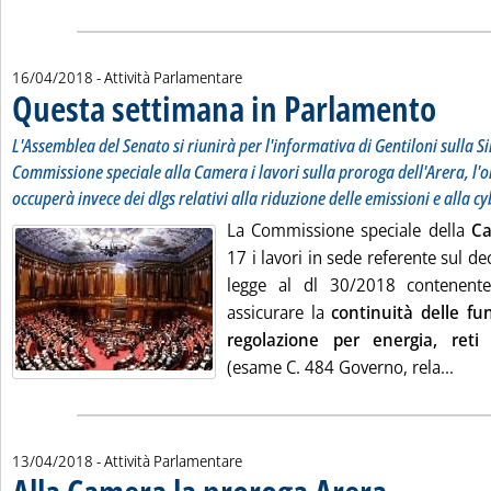
16/04/2018
- Attività Parlamentare
Questa settimana in Parlamento
. Sottotit
. Pubblica
L'Assemblea del Senato si riunirà per l'informativa di Gentiloni sulla Si
Commissione speciale alla Camera i lavori sulla proroga dell'Arera, l'
occuperà invece dei dlgs relativi alla riduzione delle emissioni e alla cy
La Commissione speciale della
C
17 i lavori in sede referente sul de
legge al dl 30/2018 contenent
assicurare la
continuità delle fun
regolazione per energia, ret
Legg
(esame C. 484 Governo, rela...
13/04/2018
- Attività Parlamentare
. Sottotitolo: Cripp
. Pubblicata venerdì