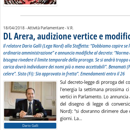
di:
18/04/2018
- Attività Parlamentare -
V.R.
DL Arera, audizione vertice e modifi
Il relatore Dario Galli (Lega Nord) alla Staffetta: “Dobbiamo capire se 
ordinaria amministrazione” e annuncia modifiche al decreto: “Norma
bisogna rivedere il limite temporale della proroga. Se si andrà troppo o
carica dovrà individuare dei nomi più o meno accettabili”. Benamati (
celere”. Sisto (Fi): Sia approvato in fretta”. Emendamenti entro il 26
Sul decreto-legge di proroga del col
l'energia la settimana prossima ci
vertici in Parlamento. Lo annuncia al
del disegno di legge di conversio
Nord): “si dovranno dirimere due 
Leggi tutta la notizia: 
giorni. La...
Dario Galli