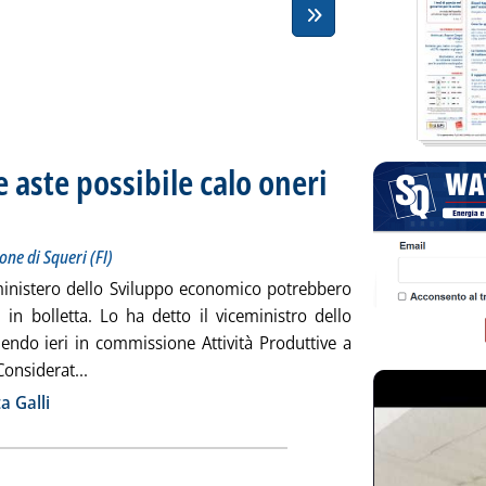
le aste possibile calo oneri
ice ministro all'interrogazione di Squeri (FI)
 2019 alle 12.6.
one di Squeri (FI)
 ministero dello Sviluppo economico potrebbero
in bolletta. Lo ha detto il viceministro dello
endo ieri in commissione Attività Produttive a
Leggi tutta la notizia: 'Fer, Galli (Mise): con le aste 
Considerat...
ia
a Galli