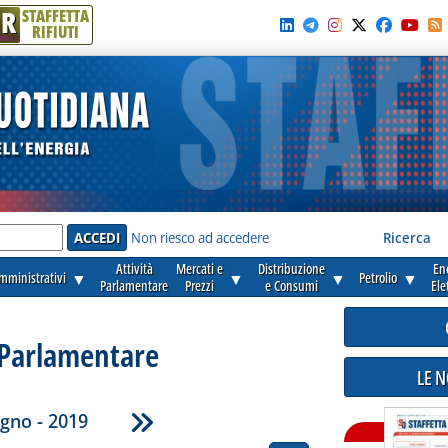
R
STAFFETTA
RIFIUTI
e'
Non riesco ad accedere
Ricerca
Attività
Mercati e
Distribuzione
En
amministrativi
▼
▼
▼
Petrolio
▼
Parlamentare
Prezzi
e Consumi
Ele
 Parlamentare
LE 
gno - 2019