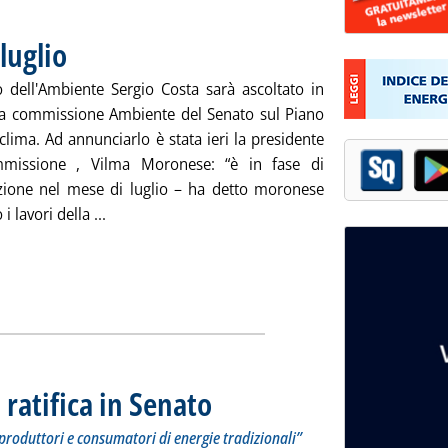
luglio
. Pubblicata mercoledì 19 giugno 2019 alle 15.30.
ro dell'Ambiente Sergio Costa sarà ascoltato in
lla commissione Ambiente del Senato sul Piano
clima. Ad annunciarlo è stata ieri la presidente
mmissione , Vilma Moronese: “è in fase di
zione nel mese di luglio – ha detto moronese
Leggi tutta la notizia: 'Pec, Costa in Senato a lug
 lavori della ...
 ratifica in Senato
. Sottotitolo: La Carta istitutiva “per il dialogo tr
. Pubblicata mercoledì 19 giugno 2019 alle 15.26.
i produttori e consumatori di energie tradizionali”