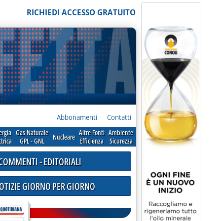
RICHIEDI ACCESSO GRATUITO
Abbonamenti
Contatti
ergia
Gas Naturale
Altre Fonti
Ambiente
Nucleare
ttrica
GPL - GNL
Efficienza
Sicurezza
COMMENTI - EDITORIALI
NOTIZIE GIORNO PER GIORNO