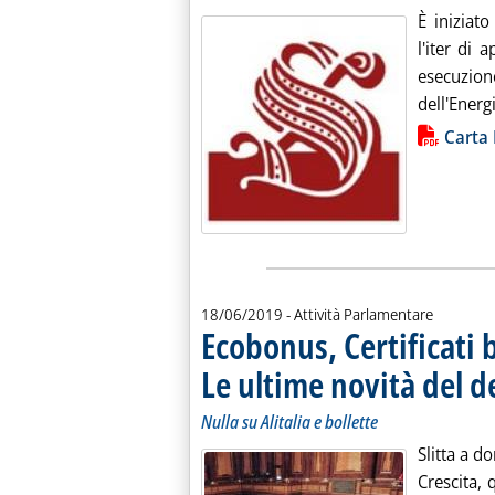
È iniziat
l'iter di 
esecuzione
dell'Energi
Lista allegati PDF alla notiz
Carta 
18/06/2019
- Attività Parlamentare
Ecobonus, Certificati
Le ultime novità del d
Nulla su Alitalia e bollette
Slitta a d
Crescita, 