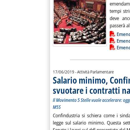
emendamen
tempi stri
deve anco
passerà al
Lista allegati PDF alla notiz
Emenda
Emend
Emend
17/06/2019
- Attività Parlamentare
Salario minimo, Confin
svuotare i contratti n
Il Movimento 5 Stelle vuole accelerare: ogg
M5S
Confindustria si schiera come i sind
legge sul salario minimo. Questa set