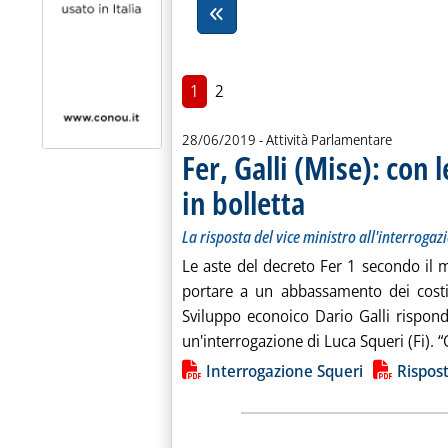
1
2
28/06/2019
- Attività Parlamentare
Fer, Galli (Mise): con 
in bolletta
. Sottotitolo: La risposta del v
. Pubblicata venerdì 28 giugno
La risposta del vice ministro all'interrogazi
Le aste del decreto Fer 1 secondo il
portare a un abbassamento dei costi 
Sviluppo econoico Dario Galli rispond
un'interrogazione di Luca Squeri (Fi). “
Lista allegati PDF alla notiz
Interrogazione Squeri
Rispost