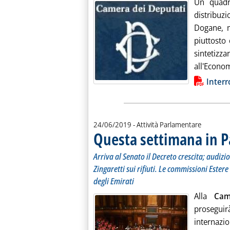
Un quadro
distribuz
Dogane, m
piuttosto 
sintetizz
all'Economi
Lista allegati PDF alla notiz
Interr
24/06/2019
- Attività Parlamentare
Questa settimana in 
Arriva al Senato il Decreto crescita; audizi
Zingaretti sui rifiuti. Le commissioni Estere
degli Emirati
Alla
Cam
prosegu
internazio