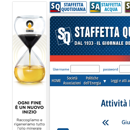
S
S
S
Q
A
STAFFETTA
STAFFETTA
QUOTIDIANA
ACQUA
'Modulo Login per acceder
Username
password
Società
Politiche
HOME
▼
Leggi e atti 
Associazioni
dell'Energia
Attività
Giu