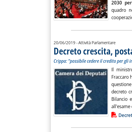
2030 per 
quadro no
cooperazio
20/06/2019
- Attività Parlamentare
Decreto crescita, post
Crippa: “possibile cedere il credito per gli 
Il minist
Fraccaro 
questione
decreto c
Bilancio e
all'esame d
Lista allegati PDF alla notiz
Decret