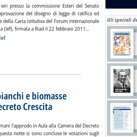
o ieri presso la commissione Esteri del Senato
approvazione del disegno di legge di ratifica ed
Gli speciali d
 della Carta istitutiva del Forum internazionale
Leggi tutta la notizia:
a (Ief), firmata a Riad il 22 febbraio 2011...
ia
Ief
 bianchi e biomasse
ecreto Crescita
. Sottotitolo: Nulla su Alitalia e bollette
. Pubblicata martedì 18 giugno 2019 alle 11.58.
omani l'approdo in Aula alla Camera del Decreto
questa notte si sono concluse le votazioni sugli