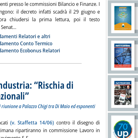
ti presso le commissioni Bilancio e Finanze. I
ngono: il decreto infatti scadrà il 29 giugno e
ra chiudersi la prima lettura, poi il testo
Leggi tutta la notizia: 'Ecobonus, Certificati bianchi e 
 Senat...
ia
menti Relatori e altri
amento Conto Termico
amento Ecobonus Relatori
dustria: “Rischia di
azionali”
. Sottotitolo: Il Movimento 5 Stelle vuole accelerare: oggi riunione a Pala
. Pubblicata lunedì 17 giugno 2019 alle 15.59.
i riunione a Palazzo Chigi tra Di Maio ed esponenti
acati
(v. Staffetta 14/06)
contro il disegno di
timana ripartiranno in commissione Lavoro in
Leggi tutta la notizia: 'Salario minimo, Confindus