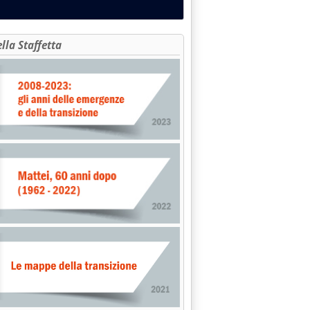
ella Staffetta
 'Forum energia (Ief), la ratifica in Senato'