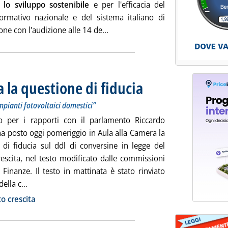
lo sviluppo sostenibile
e per l'efficacia del
rmativo nazionale e del sistema italiano di
Leggi tutta la notizia: 'Questa 
ne con l'audizione alle 14 de...
a la questione di fiducia
. Sottotitolo: Crippa: “possibile ced
. Pubblicata giovedì 20 giugno 2019
impianti fotovoltaici domestici”
ro per i rapporti con il parlamento Riccardo
ha posto oggi pomeriggio in Aula alla Camera la
 di fiducia sul ddl di conversine in legge del
rescita, nel testo modificato dalle commissioni
 Finanze. Il testo in mattinata è stato rinviato
Leggi tutta la notizia: 'Decreto crescita, posta la questi
ella c...
ia
o crescita