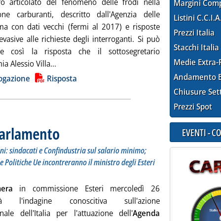
 articolato del fenomeno delle frodi nella
Margini Com
ione carburanti, descritto dall'Agenzia delle
Listini C.C.I.A
a con dati vecchi (fermi al 2017) e risposte
Prezzi Italia
evasive alle richieste degli interroganti. Si può
Stacchi Italia
are così la risposta che il sottosegretario
Medie Extra-
Leggi tutta la notizia: 'Frodi carburanti, il pun
a Alessio Villa...
ia
Andamento E
ogazione
Risposta
Chiusure Set
Prezzi Spot
Parlamento
. Sottotitolo: Arriva al Senato il Decreto crescita; audizioni: sindacat
. Pubblicata lunedì 24 giugno 2019 alle 13.41.
EVENTI - 
oni: sindacati e Confindustria sul salario minimo;
 e Politiche Ue incontreranno il ministro degli Esteri
era
in commissione Esteri mercoledì 26
irà l'indagine conoscitiva sull'azione
nale dell'Italia per l'attuazione dell'
Agenda