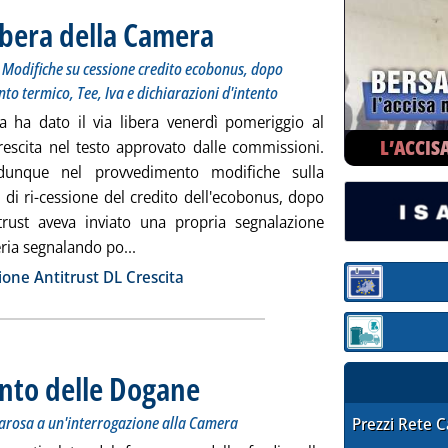
libera della Camera
. Sottotitolo: Confermata la norma su Alitalia e b
. Pubblicata martedì 25 giugno 2019 alle 18.21.
. Modifiche su cessione credito ecobonus, dopo
to termico, Tee, Iva e dichiarazioni d'intento
 ha dato il via libera venerdì pomeriggio al
L’ACCIS
rescita nel testo approvato dalle commissioni.
dunque nel provvedimento modifiche sulla
à di ri-cessione del credito dell'ecobonus, dopo
itrust aveva inviato una propria segnalazione
Leggi tutta la notizia: 'Decreto crescita, via
ria segnalando po...
ia
ione Antitrust DL Crescita
Sezione:
Sezione: quotaz
unto delle Dogane
. Sottotitolo: In una risposta del sottosegretario Me
. Pubblicata lunedì 24 giugno 2019 alle 18.17.
llarosa a un'interrogazione alla Camera
STAFFETTA PRE
Prezzi Rete 