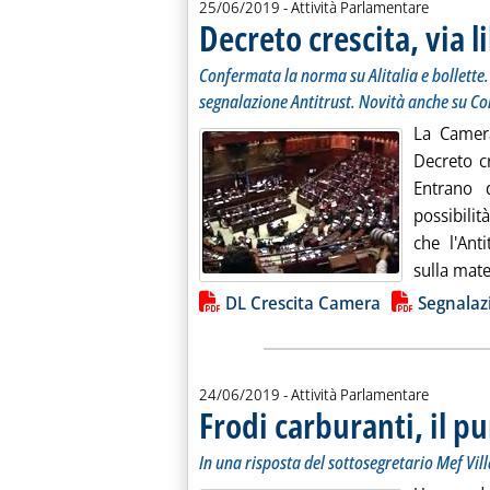
25/06/2019
- Attività Parlamentare
Decreto crescita, via 
Confermata la norma su Alitalia e bollette
segnalazione Antitrust. Novità anche su Con
La Camera
Decreto c
Entrano 
possibilit
che l'Ant
sulla mate
Lista allegati PDF alla notiz
DL Crescita Camera
Segnalaz
24/06/2019
- Attività Parlamentare
Frodi carburanti, il p
In una risposta del sottosegretario Mef Vi