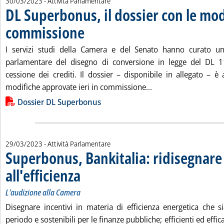
30/03/2023
- Attività Parlamentare
DL Superbonus, il dossier con le mod
commissione
. Pubblicata giovedì 30 marzo 2023 alle 15.40.
I servizi studi della Camera e del Senato hanno curato un
parlamentare del disegno di conversione in legge del DL 1
cessione dei crediti. Il dossier – disponibile in allegato – è
Leggi tutta la notiz
modifiche approvate ieri in commissione...
Lista allegati PDF alla notizia
Dossier DL Superbonus
29/03/2023
- Attività Parlamentare
Superbonus, Bankitalia: ridisegnare 
all'efficienza
. Sottotitolo: L'audizione alla Camera
. Pubblicata mercoledì 29 marzo 2023 alle 17.33.
L'audizione alla Camera
Disegnare incentivi in materia di efficienza energetica che si
periodo e sostenibili per le finanze pubbliche; efficienti ed effic