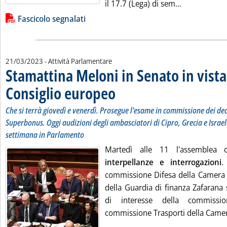
Leggi tutta 
il 17.7 (Lega) di sem...
Lista allegati PDF alla notizia
Fascicolo segnalati
21/03/2023
- Attività Parlamentare
Stamattina Meloni in Senato in vista
Consiglio europeo
. Sottotitolo: Che si terrà giovedì e venerdì.
. Pubblicata martedì 21 marzo 2023 alle 10.40
Che si terrà giovedì e venerdì. Prosegue l'esame in commissione dei dec
Superbonus. Oggi audizioni degli ambasciatori di Cipro, Grecia e Israe
settimana in Parlamento
Martedì alle 11 l'assemblea 
interpellanze e interrogazioni
.
commissione Difesa della Camera 
della Guardia di finanza Zafarana s
di interesse della commissi
commissione Trasporti della Camera