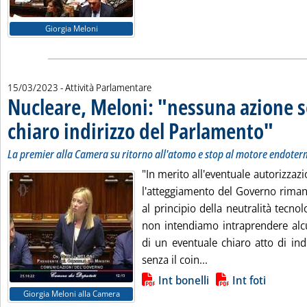
Giorgia Meloni
15/03/2023
- Attività Parlamentare
Nucleare, Meloni: "nessuna azione 
chiaro indirizzo del Parlamento"
. Sottotit
. Pubblica
La premier alla Camera su ritorno all'atomo e stop al motore endoter
"In merito all'eventuale autorizzazi
l'atteggiamento del Governo riman
al principio della neutralità tecno
non intendiamo intraprendere alc
di un eventuale chiaro atto di ind
Leggi tutta la notiz
senza il coin...
Lista allegati PDF alla notizia
Int bonelli
Int foti
Giorgia Meloni alla Camera