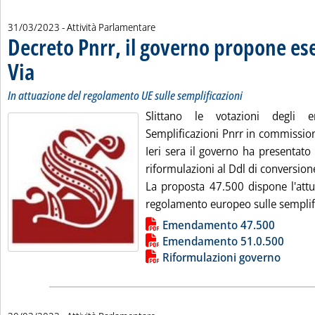
31/03/2023
- Attività Parlamentare
Decreto Pnrr, il governo propone ese
Via
. Sottotitolo: In attuazione del regolamento UE sulle semplificazioni
. Pubblicata venerdì 31 marzo 2023 alle 9.12.
In attuazione del regolamento UE sulle semplificazioni
Slittano le votazioni degli
Semplificazioni Pnrr in commission
Ieri sera il governo ha presentat
riformulazioni al Ddl di conversione
La proposta 47.500 dispone l'att
regolamento europeo sulle semplifi
Lista allegati PDF alla notizia
Emendamento 47.500
Emendamento 51.0.500
Riformulazioni governo