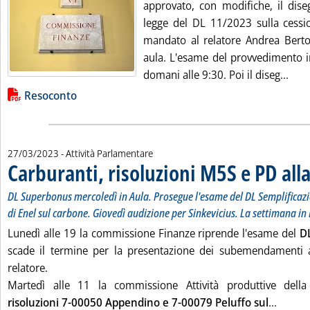
approvato, con modifiche, il dise
legge del DL 11/2023 sulla cessio
mandato al relatore Andrea Bertold
aula. L'esame del provvedimento 
Legg
domani alle 9:30. Poi il diseg...
Lista allegati PDF alla notizia
Resoconto
27/03/2023
- Attività Parlamentare
Carburanti, risoluzioni M5S e PD al
DL Superbonus mercoledì in Aula. Prosegue l'esame del DL Semplificaz
di Enel sul carbone. Giovedì audizione per Sinkevicius. La settimana i
Lunedì alle 19 la commissione Finanze riprende l'esame del
D
scade il termine per la presentazione dei subemendamenti 
relatore.
Martedì alle 11 la commissione Attività produttive del
Leggi t
risoluzioni 7-00050 Appendino e 7-00079 Peluffo sul
...