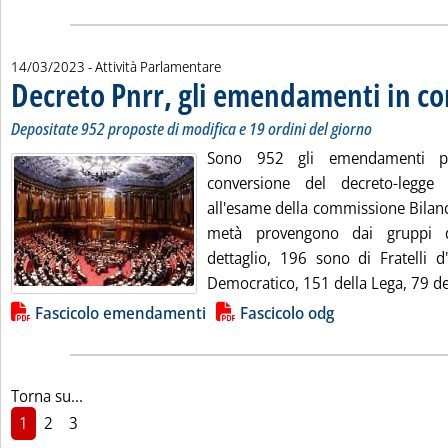
14/03/2023
- Attività Parlamentare
Decreto Pnrr, gli emendamenti in c
Depositate 952 proposte di modifica e 19 ordini del giorno
Sono 952 gli emendamenti pr
conversione del decreto-legge S
all'esame della commissione Bilanc
metà provengono dai gruppi d
dettaglio, 196 sono di Fratelli d'
Democratico, 151 della Lega, 79 de
Lista allegati PDF alla notizia
Fascicolo emendamenti
Fascicolo odg
Torna su...
1
2
3