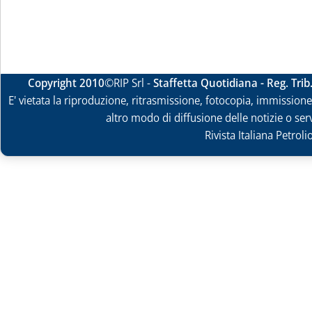
Copyright 2010
©RIP Srl -
Staffetta Quotidiana - Reg. Tri
E' vietata la riproduzione, ritrasmissione, fotocopia, immissione 
altro modo di diffusione delle notizie o ser
Rivista Italiana Petrol