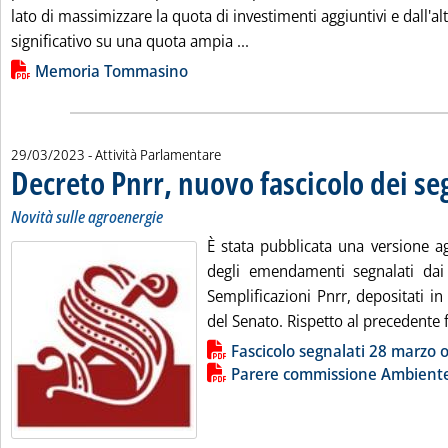
lato di massimizzare la quota di investimenti aggiuntivi e dall'a
Leggi tutta la notizia: 'Supe
significativo su una quota ampia ...
Lista allegati PDF alla notizia
Memoria Tommasino
29/03/2023
- Attività Parlamentare
Decreto Pnrr, nuovo fascicolo dei se
Novità sulle agroenergie
È stata pubblicata una versione ag
degli emendamenti segnalati dai 
Semplificazioni Pnrr, depositati i
del Senato. Rispetto al precedente f
Lista allegati PDF alla notizia
Fascicolo segnalati 28 marzo 
Parere commissione Ambient