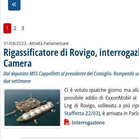
1
2
3
31/03/2023
- Attività Parlamentare
Rigassificatore di Rovigo, interrogaz
Camera
. Sottotitolo: Dal deputato M5S Cappelletti al presidente del Consiglio.
. Pubblicata venerdì 31 marzo 2023 alle 9.53.
Dal deputato M5S Cappelletti al presidente del Consiglio. Rompendo un
due settimane
Ci è voluto qualche giorno ma alla
possibile addio di ExxonMobil al r
Lng di Rovigo, sollevata a più rip
Staffetta 22/03)
, è arrivata in Parl
Lista allegati PDF alla notizia
Interrogazione