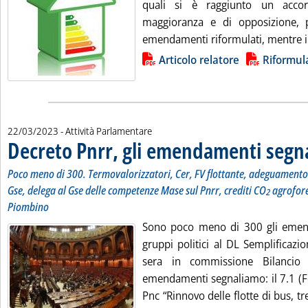
quali si è raggiunto un acco
maggioranza e di opposizione, p
emendamenti riformulati, mentre il 
Lista allegati PDF alla notizia
Articolo relatore
Riformul
22/03/2023
- Attività Parlamentare
Decreto Pnrr, gli emendamenti segna
Poco meno di 300. Termovalorizzatori, Cer, FV flottante, adeguamento a
Gse, delega al Gse delle competenze Mase sul Pnrr, crediti CO
agrofore
2
Piombino
Sono poco meno di 300 gli emend
gruppi politici al DL Semplificazion
sera in commissione Bilancio 
emendamenti segnaliamo: il 7.1 (F
Pnc “Rinnovo delle flotte di bus, tr