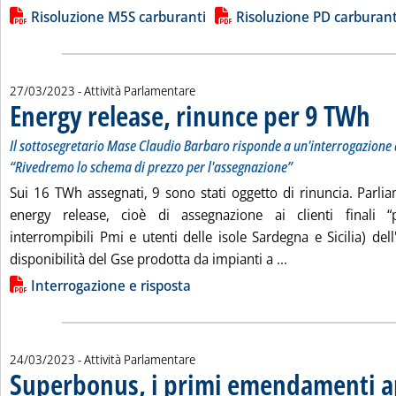
Lista allegati PDF alla notizia
Risoluzione M5S carburanti
Risoluzione PD carburant
27/03/2023
- Attività Parlamentare
Energy release, rinunce per 9 TWh
. Sott
. Pubb
Il sottosegretario Mase Claudio Barbaro risponde a un'interrogazione 
“Rivedremo lo schema di prezzo per l'assegnazione”
Sui 16 TWh assegnati, 9 sono stati oggetto di rinuncia. Parli
energy release, cioè di assegnazione ai clienti finali “pri
interrompibili Pmi e utenti delle isole Sardegna e Sicilia) dell'
Leggi tutta la no
disponibilità del Gse prodotta da impianti a ...
Lista allegati PDF alla notizia
Interrogazione e risposta
24/03/2023
- Attività Parlamentare
Superbonus, i primi emendamenti a