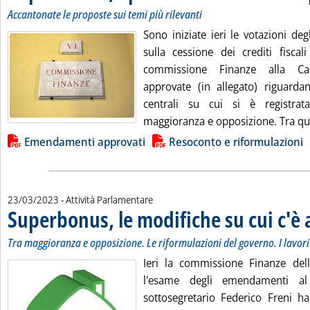
Accantonate le proposte sui temi più rilevanti
Sono iniziate ieri le votazioni d
sulla cessione dei crediti fiscal
commissione Finanze alla C
approvate (in allegato) riguard
centrali su cui si è registra
maggioranza e opposizione. Tra que
Lista allegati PDF alla notizia
Emendamenti approvati
Resoconto e riformulazioni
23/03/2023
- Attività Parlamentare
Superbonus, le modifiche su cui c'è
Tra maggioranza e opposizione. Le riformulazioni del governo. I lavor
Ieri la commissione Finanze del
l'esame degli emendamenti al
sottosegretario Federico Freni ha 