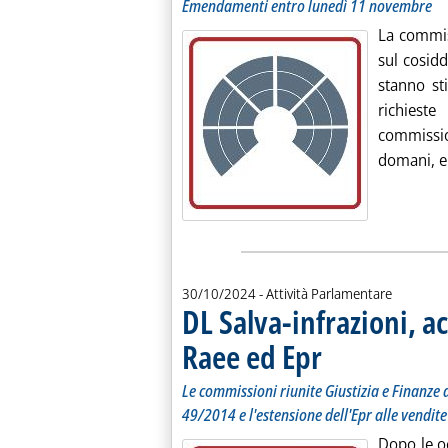
Emendamenti entro lunedì 11 novembre
La commis
sul cosidd
stanno st
richies
commissi
domani, e 
30/10/2024
- Attività Parlamentare
DL Salva-infrazioni, 
Raee ed Epr
. Sottotitolo: Le commissi
. Pubblicata mercoledì 30 
Le commissioni riunite Giustizia e Finanze
49/2014 e l'estensione dell'Epr alle vendite
Dopo le o