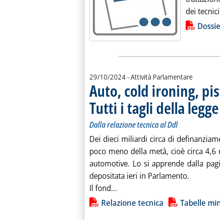
dei tecnici
Lista allegati PDF alla notiz
Dossie
29/10/2024
- Attività Parlamentare
Auto, cold ironing, pist
Tutti i tagli della legg
Dalla relazione tecnica al Ddl
Dei dieci miliardi circa di definanziame
poco meno della metà, cioè circa 4,6 m
automotive. Lo si apprende dalla pagi
depositata ieri in Parlamento.
Leggi tutta la notizia: 'Auto, co
Il fond...
Lista allegati PDF alla notiz
Relazione tecnica
Tabelle min