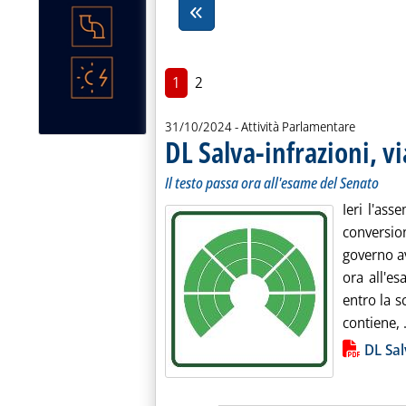
1
2
31/10/2024
- Attività Parlamentare
DL Salva-infrazioni, vi
Il testo passa ora all'esame del Senato
Ieri l'as
conversion
governo av
ora all'e
entro la 
contiene, .
Lista allegati PDF alla notiz
DL Sal