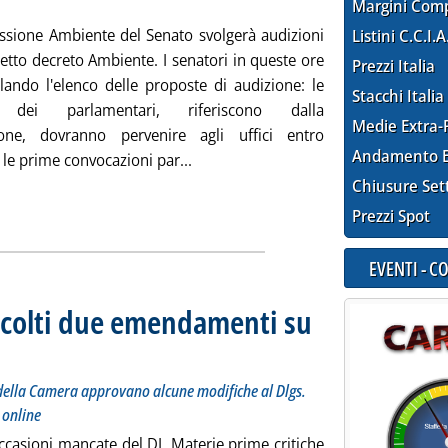
Margini Com
sione Ambiente del Senato svolgerà audizioni
Listini C.C.I.A
etto decreto Ambiente. I senatori in queste ore
Prezzi Italia
ilando l'elenco delle proposte di audizione: le
Stacchi Italia
te dei parlamentari, riferiscono dalla
Medie Extra-
one, dovranno pervenire agli uffici entro
Andamento E
Leggi tutta la notizia: 'DL Ambiente
le prime convocazioni par...
Chiusure Set
Prezzi Spot
EVENTI - 
accolti due emendamenti su
oni riunite Giustizia e Finanze della Camera approvano alcune modifiche al Dlgs. 49/2014 e l'es
ottobre 2024 alle 11.31.
 della Camera approvano alcune modifiche al Dlgs.
 online
ccasioni mancate del DL Materie prime critiche