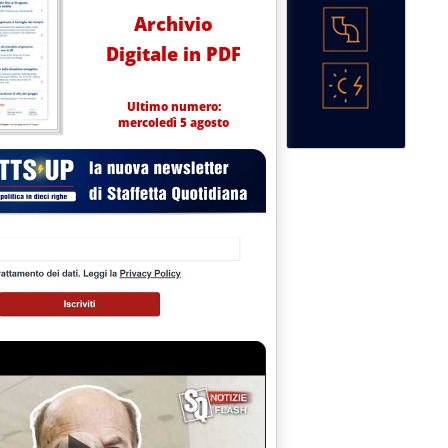
Archivio
Digitale in PDF
Ultimo numero:
mercoledì 5 agosto
 Senato
4.
era'