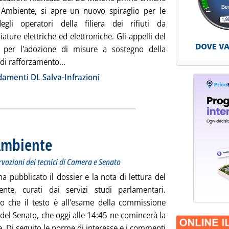
Ambiente, si apre un nuovo spiraglio per le
egli operatori della filiera dei rifiuti da
ature elettriche ed elettroniche. Gli appelli del
 per l'adozione di misure a sostegno della
Leggi tutta la notizia: 'DL Salva-infrazioni,
 di rafforzamento...
ia
amenti DL Salva-Infrazioni
 Ambiente
. Sottotitolo: La scheda con le misure principali e le osservazioni dei te
. Pubblicata martedì 29 ottobre 2024 alle 13.6.
ervazioni dei tecnici di Camera e Senato
ha pubblicato il dossier e la nota di lettura del
te, curati dai servizi studi parlamentari.
o che il testo è all'esame della commissione
del Senato, che oggi alle 14:45 ne comincerà la
e. Di seguito le norme di interesse e i commenti