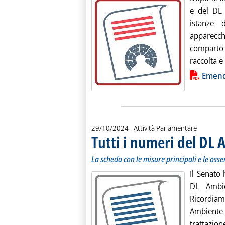
e del DL 
istanze d
apparecchi
comparto
raccolta e
Lista allegati PDF alla notiz
Emend
29/10/2024
- Attività Parlamentare
Tutti i numeri del DL
La scheda con le misure principali e le oss
Il Senato 
DL Ambien
Ricordiam
Ambiente 
trattazion