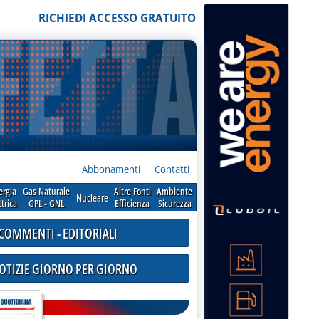
RICHIEDI ACCESSO GRATUITO
Abbonamenti
Contatti
ergia
Gas Naturale
Altre Fonti
Ambiente
Nucleare
ttrica
GPL - GNL
Efficienza
Sicurezza
COMMENTI - EDITORIALI
NOTIZIE GIORNO PER GIORNO