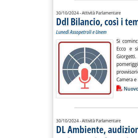
30/10/2024
- Attività Parlamentare
Ddl Bilancio, così i te
Lunedì Assopetroli e Unem
Si cominc
Ecco e s
Giorgett
pomeriggi
provvisori
Camera e S
Lista allegati PDF alla notiz
Nuovo 
30/10/2024
- Attività Parlamentare
DL Ambiente, audizion