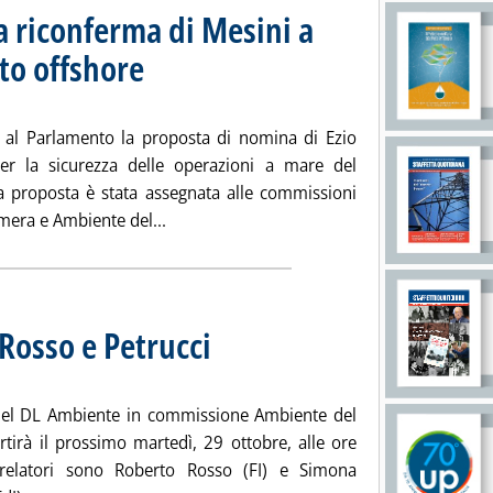
a riconferma di Mesini a
to offshore
. Sottotitolo: Parere entro il 5 novembre
. Pubblicata lunedì 28 ottobre 2024 alle 13.27.
 al Parlamento la proposta di nomina di Ezio
er la sicurezza delle operazioni a mare del
la proposta è stata assegnata alle commissioni
Leggi tutta la notizia: 'Mase, in Parlame
amera e Ambiente del...
Rosso e Petrucci
. Sottotitolo: Martedì al via l'esame in Senato
. Pubblicata venerdì 25 ottobre 2024 alle 19.17.
el DL Ambiente in commissione Ambiente del
rtirà il prossimo martedì, 29 ottobre, alle ore
 relatori sono Roberto Rosso (FI) e Simona