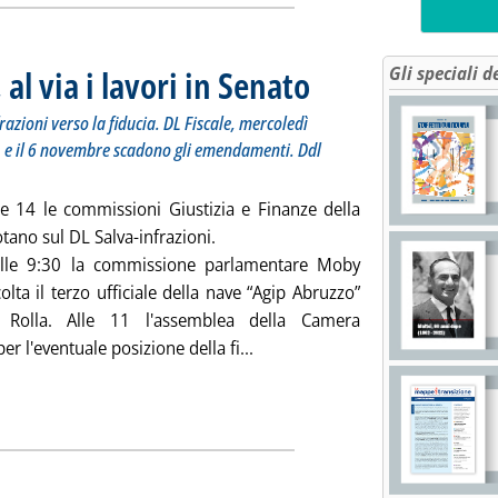
al via i lavori in Senato
Gli speciali d
. Sottotitolo: Questa settimana in 
. Pubblicata lunedì 28 ottobre 2024
zioni verso la fiducia. DL Fiscale, mercoledì
) e il 6 novembre scadono gli emendamenti. Ddl
le 14 le commissioni Giustizia e Finanze della
ano sul DL Salva-infrazioni.
alle 9:30 la commissione parlamentare Moby
olta il terzo ufficiale della nave “Agip Abruzzo”
o Rolla. Alle 11 l'assemblea della Camera
Leggi tutta la notizia: 'DL Ambie
er l'eventuale posizione della fi...