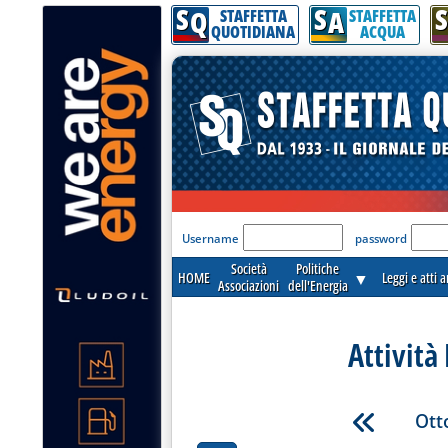
S
S
S
Q
A
STAFFETTA
STAFFETTA
QUOTIDIANA
ACQUA
'Modulo Login per acceder
Username
password
Società
Politiche
HOME
▼
Leggi e atti 
Associazioni
dell'Energia
Attività
Ott