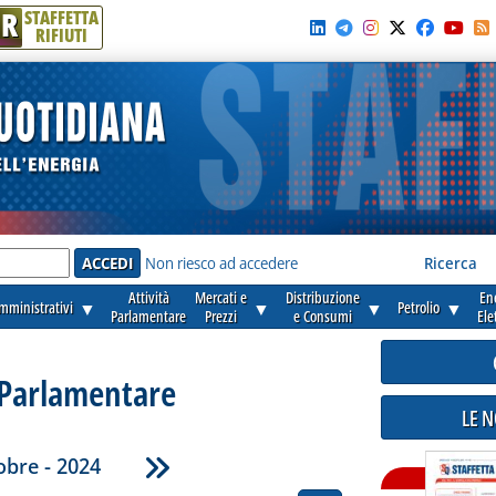
R
STAFFETTA
RIFIUTI
e'
Non riesco ad accedere
Ricerca
Attività
Mercati e
Distribuzione
En
amministrativi
▼
▼
▼
Petrolio
▼
Parlamentare
Prezzi
e Consumi
Ele
 Parlamentare
LE 
obre - 2024