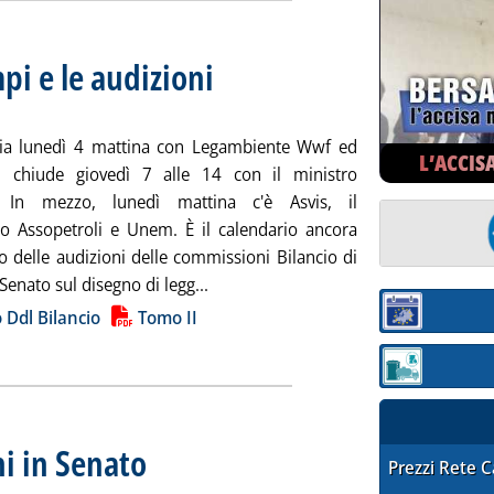
mpi e le audizioni
. Sottotitolo: Lunedì Assopetroli e Unem
. Pubblicata mercoledì 30 ottobre 2024 alle 16.28.
ia lunedì 4 mattina con Legambiente Wwf ed
L’ACCIS
i chiude giovedì 7 alle 14 con il ministro
i. In mezzo, lunedì mattina c'è Asvis, il
o Assopetroli e Unem. È il calendario ancora
o delle audizioni delle commissioni Bilancio di
Leggi tutta la notizia: 'Ddl Bilancio, 
enato sul disegno di legg...
ia
Ddl Bilancio
Tomo II
Sezione:
Sezione: quotaz
i in Senato
. Sottotitolo: Emendamenti entro lunedì 11 novembre
. Pubblicata mercoledì 30 ottobre 2024 alle 12.14.
STAFFETTA PRE
Prezzi Rete 