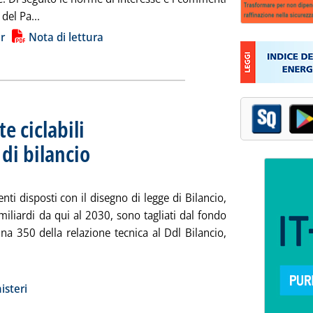
Leggi tutta la notizia: 'Tutti i numeri del DL Ambiente'
 del Pa...
ia
r
Nota di lettura
e ciclabili
e di bilancio
. Sottotitolo: Dalla relazione tecnica al Ddl
. Pubblicata martedì 29 ottobre 2024 alle 9.52.
nti disposti con il disegno di legge di Bilancio,
iliardi da qui al 2030, sono tagliati dal fondo
na 350 della relazione tecnica al Ddl Bilancio,
ld ironing, piste ciclabili . Tutti i tagli della legge di bilancio'
ia
isteri