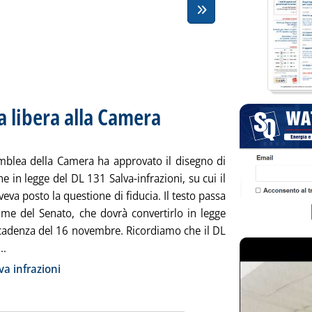
a libera alla Camera
. Sottotitolo: Il testo passa ora all'esame del
. Pubblicata giovedì 31 ottobre 2024 alle 15.5
semblea della Camera ha approvato il disegno di
e in legge del DL 131 Salva-infrazioni, su cui il
eva posto la questione di fiducia. Il testo passa
same del Senato, che dovrà convertirlo in legge
scadenza del 16 novembre. Ricordiamo che il DL
Leggi tutta la notizia: 'DL Salva-infrazioni, via libera alla Cam
..
ia
va infrazioni