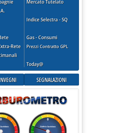
pagnie
Mercato Tutelato
.A.
Indice Selectra - SQ
Rete
Gas - Consumi
xtra-Rete
Prezzi Contratto GPL
, audizioni in Senato'
timanali
Today@
CONVEGNI
SEGNALAZIONI
tensione dell'Epr alle vendite online