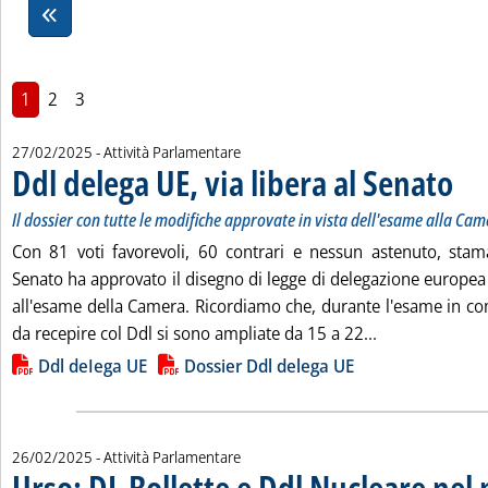
1
2
3
27/02/2025
- Attività Parlamentare
Ddl delega UE, via libera al Senato
. Sotto
. Pubb
Il dossier con tutte le modifiche approvate in vista dell'esame alla Ca
Con 81 voti favorevoli, 60 contrari e nessun astenuto, stam
Senato ha approvato il disegno di legge di delegazione europea
all'esame della Camera. Ricordiamo che, durante l'esame in com
Leggi tutta la 
da recepire col Ddl si sono ampliate da 15 a 22...
Lista allegati PDF alla notizia
Ddl deIega UE
Dossier Ddl delega UE
26/02/2025
- Attività Parlamentare
Urso: DL Bollette e Ddl Nucleare nel