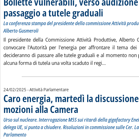
Bollette vulnerabili, verso audizione
passaggio a tutele graduali
. Sottotitolo: La confer
. Pubblicata martedì 25 
La conferenza stampa del presidente della commissione Attività produ
Alberto Gusmeroli
Il presidente della Commissione Attività Produttive, Alberto
convocare l'Autorità per l'energia per affrontare il tema dei 
decideranno di passare alle tutele graduali e al momento non
Leggi tutta la 
alcuna forma di tutela una volta scaduto il regi...
24/02/2025
- Attività Parlamentare
Caro energia, martedì la discussione
mozioni alla Camera
. Sottotitolo: Urso sul nucleare. Interro
. Pubblicata lunedì 24 febbraio 2025 alle
Urso sul nucleare. Interrogazione M5S sui ritardi della gigafactory Ene
delega UE, si punta a chiudere. Risoluzioni in commissione sulle Cer. L
Parlamento