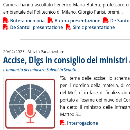
Camera hanno ascoltato Federico Maria Butera, professore eme
Leg
ambientale del Politecnico di Milano, Giorgio Parisi, premi...
Lista allegati PDF alla notizia
Butera memoria
Butera presentazione
De Santo
De Santoli presentazione
Simic presentazione
20/02/2025
- Attività Parlamentare
Accise, Dlgs in consiglio dei ministr
L'annuncio del ministro Salvini in Senato
“Sul tema delle accise, lo schema 
per il riordino della materia, di 
del Mef, e` in fase di finalizzazi
portato all'esame definitivo del Con
ha detto il ministro delle Infrastr
Leggi tutta la notizia: '
Matteo S...
Lista allegati PDF alla notizia
Interrogazione