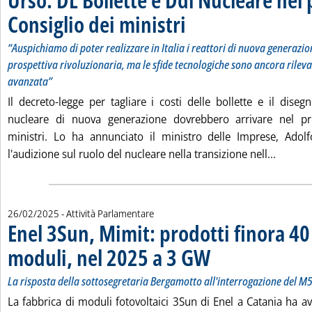
Consiglio dei ministri
. Sottotitolo: “Auspichiamo di poter re
. Pubblicata mercoledì 26 febbraio 20
“Auspichiamo di poter realizzare in Italia i reattori di nuova generazio
prospettiva rivoluzionaria, ma le sfide tecnologiche sono ancora rileva
avanzata”
Il decreto-legge per tagliare i costi delle bollette e il dise
nucleare di nuova generazione dovrebbero arrivare nel pr
ministri. Lo ha annunciato il ministro delle Imprese, Adol
Leggi t
l'audizione sul ruolo del nucleare nella transizione nell...
26/02/2025
- Attività Parlamentare
Enel 3Sun, Mimit: prodotti finora 4
moduli, nel 2025 a 3 GW
. Sottotitolo: La risposta dell
. Pubblicata mercoledì 26 febb
La risposta della sottosegretaria Bergamotto all'interrogazione del M5
La fabbrica di moduli fotovoltaici 3Sun di Enel a Catania ha av