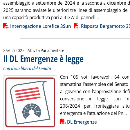
assemblaggio a settembre del 2024 e la seconda a dicembre d
2025 saranno avviate le ulteriori tre linee di assemblaggio de
Leggi tutta la 
una capacità produttiva pari a 3 GW di pannell...
Lista allegati PDF alla notizia
Interrogazione Lorefice 3Sun
Risposta Bergamotto 3
26/02/2025
- Attività Parlamentare
Il DL Emergenze è legge
. Sottotitolo: Con il via libera del
. Pubblicata mercoledì 26 febbrai
Con il via libera del Senato
Con 105 voti favorevoli, 64 cont
stamattina l'assemblea del Senato 
al governo con l'approvazione defi
conversione in legge, con mo
208/2024 per fronteggiare situa
L
emergenza e l'attuazione del Pn...
Lista allegati PDF alla notizia
DL Emergenze