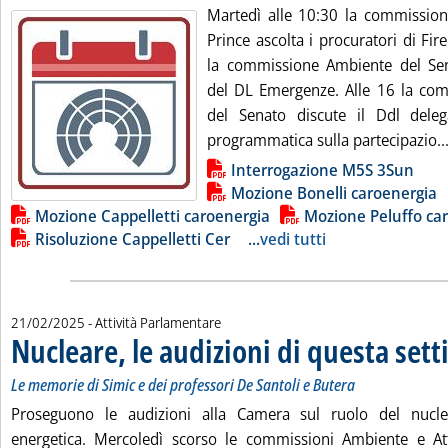
Martedì alle 10:30 la commissio
Prince ascolta i procuratori di Fir
la commissione Ambiente del Sen
del DL Emergenze. Alle 16 la com
del Senato discute il Ddl dele
programmatica sulla partecipazio..
Lista allegati PDF alla notizia
Interrogazione M5S 3Sun
Mozione Bonelli caroenergia
Mozione Cappelletti caroenergia
Mozione Peluffo ca
Risoluzione Cappelletti Cer
...
vedi tutti
21/02/2025
- Attività Parlamentare
Nucleare, le audizioni di questa set
Le memorie di Simic e dei professori De Santoli e Butera
Proseguono le audizioni alla Camera sul ruolo del nuclea
energetica. Mercoledì scorso le commissioni Ambiente e Atti