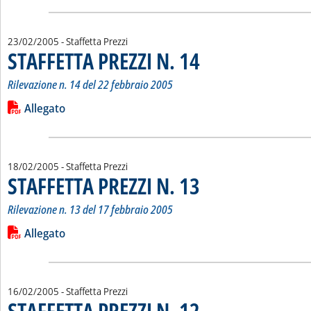
23/02/2005
- Staffetta Prezzi
STAFFETTA PREZZI N. 14
. Sottotitolo: Rilevazione n. 14 d
. Pubblicata mercoledì 23 febbrai
Rilevazione n. 14 del 22 febbraio 2005
Leggi tutta la notizia: 'STAFFETTA PREZZI N. 14'
Lista allegati PDF alla notizia
Allegato
18/02/2005
- Staffetta Prezzi
STAFFETTA PREZZI N. 13
. Sottotitolo: Rilevazione n. 13 d
. Pubblicata venerdì 18 febbraio 
Rilevazione n. 13 del 17 febbraio 2005
Leggi tutta la notizia: 'STAFFETTA PREZZI N. 13'
Lista allegati PDF alla notizia
Allegato
16/02/2005
- Staffetta Prezzi
STAFFETTA PREZZI N. 12
. Sottotitolo: Rilevazione n. 12 d
. Pubblicata mercoledì 16 febbrai