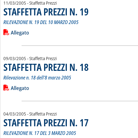
11/03/2005
- Staffetta Prezzi
STAFFETTA PREZZI N. 19
. Sottotitolo: RILEVAZIONE N. 1
. Pubblicata venerdì 11 marzo 200
RILEVAZIONE N. 19 DEL 10 MARZO 2005
Leggi tutta la notizia: 'STAFFETTA PREZZI N. 19'
Lista allegati PDF alla notizia
Allegato
09/03/2005
- Staffetta Prezzi
STAFFETTA PREZZI N. 18
. Sottotitolo: Rilevazione n. 18 de
. Pubblicata mercoledì 09 marzo 
Rilevazione n. 18 dell'8 marzo 2005
Leggi tutta la notizia: 'STAFFETTA PREZZI N. 18'
Lista allegati PDF alla notizia
Allegato
04/03/2005
- Staffetta Prezzi
STAFFETTA PREZZI N. 17
. Sottotitolo: RILEVAZIONE N. 17
. Pubblicata venerdì 04 marzo 200
RILEVAZIONE N. 17 DEL 3 MARZO 2005