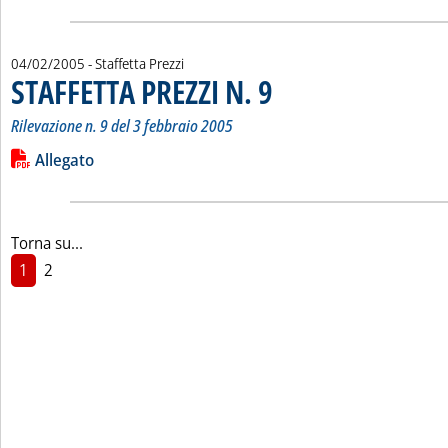
04/02/2005
- Staffetta Prezzi
STAFFETTA PREZZI N. 9
. Sottotitolo: Rilevazione n. 9 del 3 
. Pubblicata venerdì 04 febbraio 200
Rilevazione n. 9 del 3 febbraio 2005
Leggi tutta la notizia: 'STAFFETTA PREZZI N. 9'
Lista allegati PDF alla notizia
Allegato
Torna su...
1
2