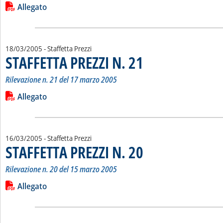
Leggi tutta la notizia: 'STAFFETTA PREZZI N. 22'
Lista allegati PDF alla notizia
Allegato
18/03/2005
- Staffetta Prezzi
STAFFETTA PREZZI N. 21
. Sottotitolo: Rilevazione n. 21 d
. Pubblicata venerdì 18 marzo 200
Rilevazione n. 21 del 17 marzo 2005
Leggi tutta la notizia: 'STAFFETTA PREZZI N. 21'
Lista allegati PDF alla notizia
Allegato
16/03/2005
- Staffetta Prezzi
STAFFETTA PREZZI N. 20
. Sottotitolo: Rilevazione n. 20 d
. Pubblicata mercoledì 16 marzo 2
Rilevazione n. 20 del 15 marzo 2005
Leggi tutta la notizia: 'STAFFETTA PREZZI N. 20'
Lista allegati PDF alla notizia
Allegato