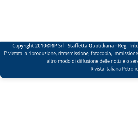
Copyright 2010
©RIP Srl -
Staffetta Quotidiana - Reg. Tri
E' vietata la riproduzione, ritrasmissione, fotocopia, immissione 
altro modo di diffusione delle notizie o ser
Rivista Italiana Petrol