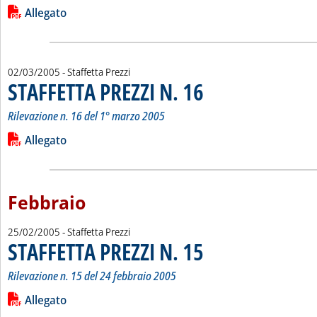
Leggi tutta la notizia: 'STAFFETTA PREZZI N. 17'
Lista allegati PDF alla notizia
Allegato
02/03/2005
- Staffetta Prezzi
STAFFETTA PREZZI N. 16
. Sottotitolo: Rilevazione n. 16 d
. Pubblicata mercoledì 02 marzo 
Rilevazione n. 16 del 1° marzo 2005
Leggi tutta la notizia: 'STAFFETTA PREZZI N. 16'
Lista allegati PDF alla notizia
Allegato
Febbraio
25/02/2005
- Staffetta Prezzi
STAFFETTA PREZZI N. 15
. Sottotitolo: Rilevazione n. 15 d
. Pubblicata venerdì 25 febbraio 
Rilevazione n. 15 del 24 febbraio 2005
Leggi tutta la notizia: 'STAFFETTA PREZZI N. 15'
Lista allegati PDF alla notizia
Allegato