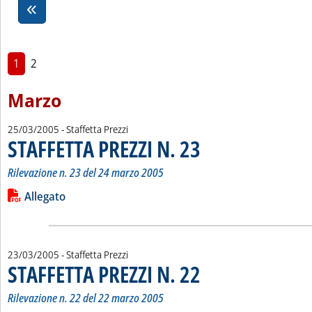
1
2
Marzo
25/03/2005
- Staffetta Prezzi
STAFFETTA PREZZI N. 23
. Sottotitolo: Rilevazione n. 23 d
. Pubblicata venerdì 25 marzo 200
Rilevazione n. 23 del 24 marzo 2005
Leggi tutta la notizia: 'STAFFETTA PREZZI N. 23'
Lista allegati PDF alla notizia
Allegato
23/03/2005
- Staffetta Prezzi
STAFFETTA PREZZI N. 22
. Sottotitolo: Rilevazione n. 22 d
. Pubblicata mercoledì 23 marzo 2
Rilevazione n. 22 del 22 marzo 2005