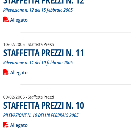
Rilevazione n. 12 del 15 febbraio 2005
Leggi tutta la notizia: 'STAFFETTA PREZZI N. 12'
Lista allegati PDF alla notizia
Allegato
10/02/2005
- Staffetta Prezzi
STAFFETTA PREZZI N. 11
. Sottotitolo: Rilevazione n. 11 d
. Pubblicata giovedì 10 febbraio 2
Rilevazione n. 11 del 10 febbraio 2005
Leggi tutta la notizia: 'STAFFETTA PREZZI N. 11'
Lista allegati PDF alla notizia
Allegato
09/02/2005
- Staffetta Prezzi
STAFFETTA PREZZI N. 10
. Sottotitolo: RILEVAZIONE N. 10
. Pubblicata mercoledì 09 febbrai
RILEVAZIONE N. 10 DELL'8 FEBBRAIO 2005
Leggi tutta la notizia: 'STAFFETTA PREZZI N. 10'
Lista allegati PDF alla notizia
Allegato