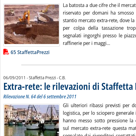
La batosta a due cifre che il merc
riservato per domani ha smosso 
stantio mercato extra-rete, dove l
per colpa della tassazione tro
segnalati ingorghi presso le piazz
Leggi tutta l
raffinerie per i maggi...
Lista allegati PDF alla notizia
65 StaffettaPrezzi
di:
06/09/2011
- Staffetta Prezzi -
C.B.
Extra-rete: le rilevazioni di Staffetta
Rilevazione N. 64 del 6 settembre 2011
Gli ulteriori ribassi previsti per 
logistica, per lo sciopero generale 
hanno messo sotto pressione la
sul mercato extra-rete questa ma
segnalato dai rivenditori contattati