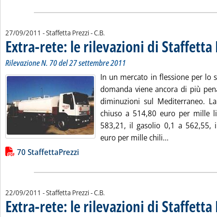
di:
27/09/2011
- Staffetta Prezzi -
C.B.
Extra-rete: le rilevazioni di Staffetta
Rilevazione N. 70 del 27 settembre 2011
In un mercato in flessione per lo st
domanda viene ancora di più penal
diminuzioni sul Mediterraneo. La
chiuso a 514,80 euro per mille li
583,21, il gasolio 0,1 a 562,55, 
Leggi tutta la 
euro per mille chili...
Lista allegati PDF alla notizia
70 StaffettaPrezzi
di:
22/09/2011
- Staffetta Prezzi -
C.B.
Extra-rete: le rilevazioni di Staffetta