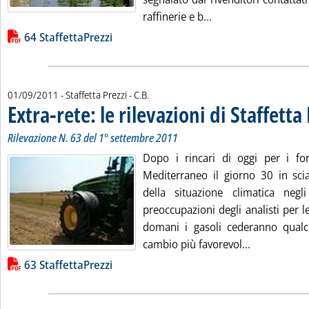
Leggi tutta la notizia
raffinerie e b...
Lista allegati PDF alla notizia
64 StaffettaPrezzi
di:
01/09/2011
- Staffetta Prezzi -
C.B.
Extra-rete: le rilevazioni di Staffetta
Rilevazione N. 63 del 1° settembre 2011
Dopo i rincari di oggi per i forti
Mediterraneo il giorno 30 in scia 
della situazione climatica negl
preoccupazioni degli analisti per le
domani i gasoli cederanno qualc
Leggi tutta l
cambio più favorevol...
Lista allegati PDF alla notizia
63 StaffettaPrezzi