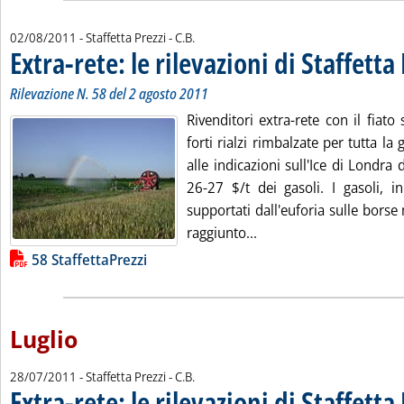
di:
02/08/2011
- Staffetta Prezzi -
C.B.
Extra-rete: le rilevazioni di Staffetta
Rilevazione N. 58 del 2 agosto 2011
Rivenditori extra-rete con il fiato
forti rialzi rimbalzate per tutta la 
alle indicazioni sull'Ice di Londra
26-27 $/t dei gasoli. I gasoli,
supportati dall'euforia sulle borse
Leggi tutta la notizia: '
raggiunto...
Lista allegati PDF alla notizia
58 StaffettaPrezzi
Luglio
di:
28/07/2011
- Staffetta Prezzi -
C.B.
Extra-rete: le rilevazioni di Staffetta