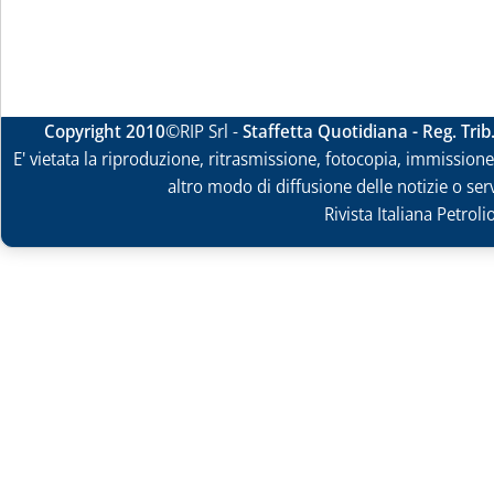
Copyright 2010
©RIP Srl -
Staffetta Quotidiana - Reg. Tri
E' vietata la riproduzione, ritrasmissione, fotocopia, immissione 
altro modo di diffusione delle notizie o ser
Rivista Italiana Petrol