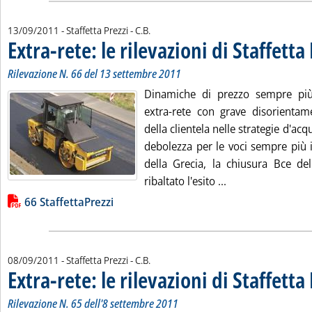
di:
13/09/2011
- Staffetta Prezzi -
C.B.
Extra-rete: le rilevazioni di Staffetta
Rilevazione N. 66 del 13 settembre 2011
Dinamiche di prezzo sempre più
extra-rete con grave disorientame
della clientela nelle strategie d'acq
debolezza per le voci sempre più i
della Grecia, la chiusura Bce del
Leggi tutta la noti
ribaltato l'esito ...
Lista allegati PDF alla notizia
66 StaffettaPrezzi
di:
08/09/2011
- Staffetta Prezzi -
C.B.
Extra-rete: le rilevazioni di Staffetta
Rilevazione N. 65 dell'8 settembre 2011