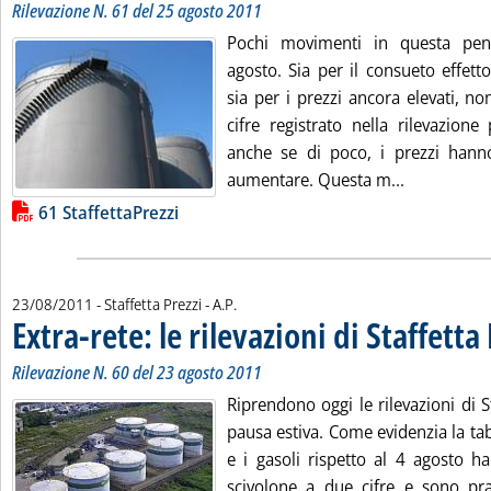
Rilevazione N. 61 del 25 agosto 2011
Pochi movimenti in questa penu
agosto. Sia per il consueto effetto
sia per i prezzi ancora elevati, no
cifre registrato nella rilevazione 
anche se di poco, i prezzi hann
Leggi tutta 
aumentare. Questa m...
Lista allegati PDF alla notizia
61 StaffettaPrezzi
di:
23/08/2011
- Staffetta Prezzi -
A.P.
Extra-rete: le rilevazioni di Staffetta
Rilevazione N. 60 del 23 agosto 2011
Riprendono oggi le rilevazioni di S
pausa estiva. Come evidenzia la tabe
e i gasoli rispetto al 4 agosto h
scivolone a due cifre e sono pra