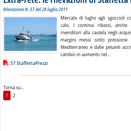
Rilevazione N. 57 del 28 luglio 2011
Mercato di luglio agli sgoccioli 
calo. I continui ribassi, anche s
rivenditori alla cautela negli acqui
margini messi sotto pressione d
Mediterraneo e dalle pesanti acci
Leggi tutt
cambio in aumento nel...
Lista allegati PDF alla notizia
57 StaffettaPrezzi
Torna su...
1
2