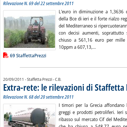
Rilevazione N. 69 del 22 settembre 2011
L'euro in diminuzione a 1,3636 do
della Bce di ieri e il forte rialzo r
del Mediterraneo si ripercuoterann
con decisi aumenti, soprattutto
chiuso a 561,16 euro per mille li
Leggi tutta la no
10ppm a 607,13,...
Lista allegati PDF alla notizia
69 StaffettaPrezzi
di:
20/09/2011
- Staffetta Prezzi -
C.B.
Extra-rete: le rilevazioni di Staffetta
Rilevazione N. 68 del 20 settembre 2011
I timori per la Grecia affondano 
greggi e prodotti petroliferi. Ieri 
ribasso sul mercato Cif del Medit
che ha chiuso a 548,77 euro per m