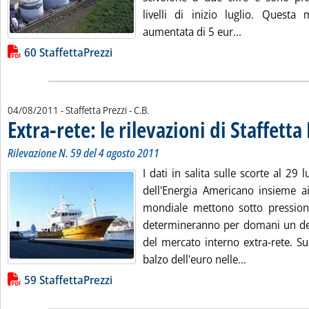
livelli di inizio luglio. Questa
Leggi tutta la 
aumentata di 5 eur...
Lista allegati PDF alla notizia
60 StaffettaPrezzi
di:
04/08/2011
- Staffetta Prezzi -
C.B.
Extra-rete: le rilevazioni di Staffetta
Rilevazione N. 59 del 4 agosto 2011
I dati in salita sulle scorte al 29 
dell'Energia Americano insieme ai
mondiale mettono sotto pression
determineranno per domani un deci
del mercato interno extra-rete. S
Leggi tutta la
balzo dell'euro nelle...
Lista allegati PDF alla notizia
59 StaffettaPrezzi