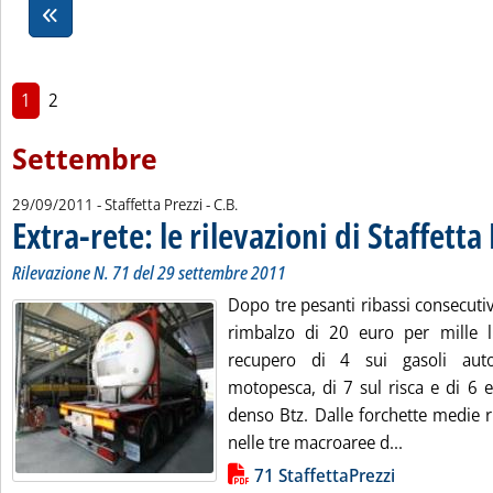
1
2
Settembre
di:
29/09/2011
- Staffetta Prezzi -
C.B.
Extra-rete: le rilevazioni di Staffetta
Rilevazione N. 71 del 29 settembre 2011
Dopo tre pesanti ribassi consecutivi
rimbalzo di 20 euro per mille li
recupero di 4 sui gasoli auto
motopesca, di 7 sul risca e di 6 e
denso Btz. Dalle forchette medie r
Leggi tutta 
nelle tre macroaree d...
Lista allegati PDF alla notizia
71 StaffettaPrezzi