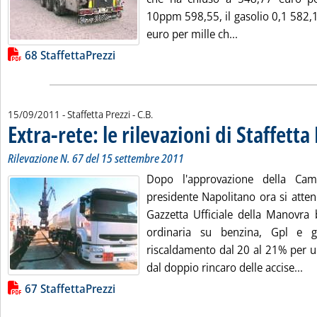
10ppm 598,55, il gasolio 0,1 582,1
Leggi tutta la no
euro per mille ch...
Lista allegati PDF alla notizia
68 StaffettaPrezzi
di:
15/09/2011
- Staffetta Prezzi -
C.B.
Extra-rete: le rilevazioni di Staffetta
Rilevazione N. 67 del 15 settembre 2011
Dopo l'approvazione della Ca
presidente Napolitano ora si atten
Gazzetta Ufficiale della Manovra 
ordinaria su benzina, Gpl e g
riscaldamento dal 20 al 21% per un
Leg
dal doppio rincaro delle accise...
Lista allegati PDF alla notizia
67 StaffettaPrezzi