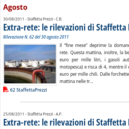
Agosto
di:
30/08/2011
- Staffetta Prezzi -
C.B.
Extra-rete: le rilevazioni di Staffetta
Rilevazione N. 62 del 30 agosto 2011
Il “fine mese” deprime la doman
rete. Questa mattina, inoltre, la b
euro per mille litri, i gasoli au
motopesca) e risca di 4, mentre il
euro per mille chili. Dalle forchett
Leggi tutta la noti
mattina nelle tr...
Lista allegati PDF alla notizia
62 StaffettaPrezzi
di:
25/08/2011
- Staffetta Prezzi -
A.P.
Extra-rete: le rilevazioni di Staffetta