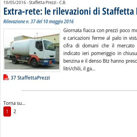
di:
10/05/2016
- Staffetta Prezzi -
C.B.
Extra-rete: le rilevazioni di Staffetta
Rilevazione n. 37 del 10 maggio 2016
Giornata fiacca con prezzi poco mos
e caricazioni ferme al palo in vis
cifra di domani che il mercato
indicato ieri pomeriggio in chius
benzina e il denso Btz hanno preso
Leggi tutta la notizi
litri/chili, il ga...
Lista allegati PDF alla notizia
37 StaffettaPrezzi
Torna su...
1
2