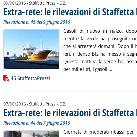
di:
09/06/2016
- Staffetta Prezzi -
C.B.
Extra-rete: le rilevazioni di Staffetta
Rilevazione n. 45 del 9 giugno 2016
Gasoli di nuovo in rialzo, dopo
mentre la verde ha proseguito nel
che si arresterà domani. Dopo il b
ieri, il denso Btz ha messo a se
Questa mattina la verde ha lascia
Leggi tutta 
per mille litri, i gasoli ...
Lista allegati PDF alla notizia
45 StaffettaPrezzi
di:
07/06/2016
- Staffetta Prezzi -
C.B.
Extra-rete: le rilevazioni di Staffetta
Rilevazione n. 44 del 7 giugno 2016
Giornata di moderati ribassi per i