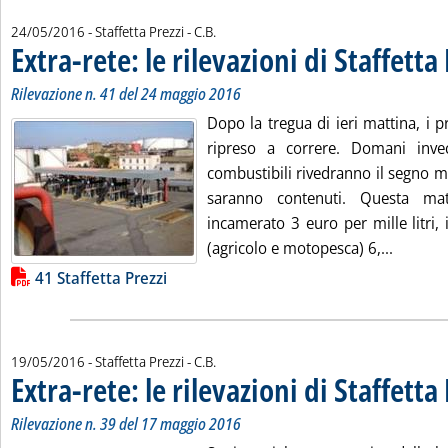
di:
24/05/2016
- Staffetta Prezzi -
C.B.
Extra-rete: le rilevazioni di Staffetta
Rilevazione n. 41 del 24 maggio 2016
Dopo la tregua di ieri mattina, i 
ripreso a correre. Domani invec
combustibili rivedranno il segno m
saranno contenuti. Questa ma
incamerato 3 euro per mille litri, 
Leggi tu
(agricolo e motopesca) 6,...
Lista allegati PDF alla notizia
41 Staffetta Prezzi
di:
19/05/2016
- Staffetta Prezzi -
C.B.
Extra-rete: le rilevazioni di Staffetta
Rilevazione n. 39 del 17 maggio 2016