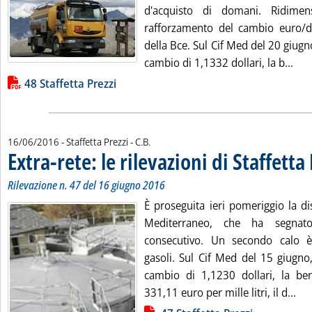
d'acquisto di domani. Ridimen
rafforzamento del cambio euro/dol
della Bce. Sul Cif Med del 20 giugno
Legg
cambio di 1,1332 dollari, la b...
Lista allegati PDF alla notizia
48 Staffetta Prezzi
di:
16/06/2016
- Staffetta Prezzi -
C.B.
Extra-rete: le rilevazioni di Staffetta
Rilevazione n. 47 del 16 giugno 2016
È proseguita ieri pomeriggio la di
Mediterraneo, che ha segnato
consecutivo. Un secondo calo è 
gasoli. Sul Cif Med del 15 giugno,
cambio di 1,1230 dollari, la ben
Leg
331,11 euro per mille litri, il d...