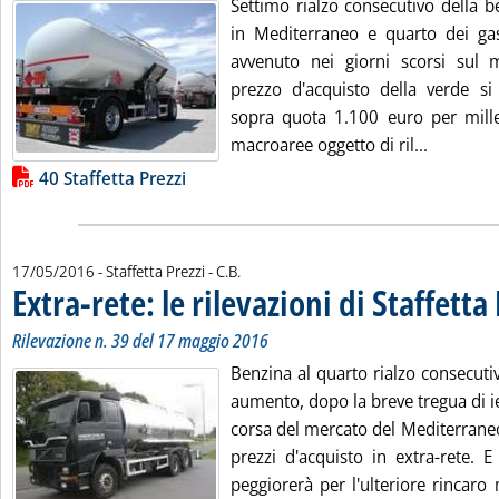
Settimo rialzo consecutivo della b
in Mediterraneo e quarto dei gas
avvenuto nei giorni scorsi sul m
prezzo d'acquisto della verde si
sopra quota 1.100 euro per mille l
Leggi tutt
macroaree oggetto di ril...
Lista allegati PDF alla notizia
40 Staffetta Prezzi
di:
17/05/2016
- Staffetta Prezzi -
C.B.
Extra-rete: le rilevazioni di Staffetta
Rilevazione n. 39 del 17 maggio 2016
Benzina al quarto rialzo consecuti
aumento, dopo la breve tregua di i
corsa del mercato del Mediterrane
prezzi d'acquisto in extra-rete. 
peggiorerà per l'ulteriore rincaro