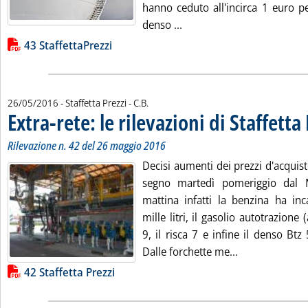
hanno ceduto all'incirca 1 euro per
Leggi tutta la notizia: 'Ext
denso ...
Lista allegati PDF alla notizia
43 StaffettaPrezzi
di:
26/05/2016
- Staffetta Prezzi -
C.B.
Extra-rete: le rilevazioni di Staffetta
Rilevazione n. 42 del 26 maggio 2016
Decisi aumenti dei prezzi d'acquist
segno martedì pomeriggio dal 
mattina infatti la benzina ha i
mille litri, il gasolio autotrazione
9, il risca 7 e infine il denso Btz 
Leggi tutta la 
Dalle forchette me...
Lista allegati PDF alla notizia
42 Staffetta Prezzi