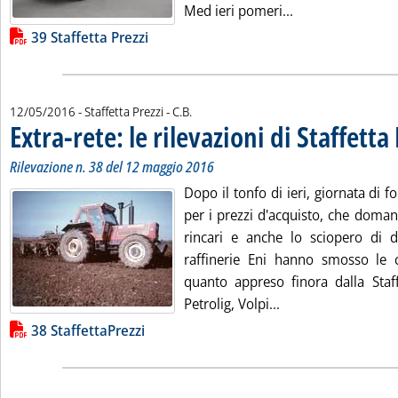
Leggi tutta la not
Med ieri pomeri...
Lista allegati PDF alla notizia
39 Staffetta Prezzi
di:
12/05/2016
- Staffetta Prezzi -
C.B.
Extra-rete: le rilevazioni di Staffetta
Rilevazione n. 38 del 12 maggio 2016
Dopo il tonfo di ieri, giornata di fo
per i prezzi d'acquisto, che domani 
rincari e anche lo sciopero di 
raffinerie Eni hanno smosso le c
quanto appreso finora dalla Staff
Leggi tutta la notiz
Petrolig, Volpi...
Lista allegati PDF alla notizia
38 StaffettaPrezzi