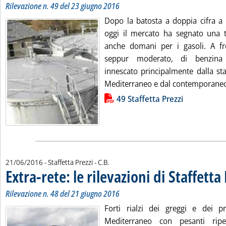
Rilevazione n. 49 del 23 giugno 2016
Dopo la batosta a doppia cifra a 
oggi il mercato ha segnato una 
anche domani per i gasoli. A f
seppur moderato, di benzina 
innescato principalmente dalla sta
Mediterraneo e dal contemporaneo 
Lista allegati PDF alla notizia
49 Staffetta Prezzi
di:
21/06/2016
- Staffetta Prezzi -
C.B.
Extra-rete: le rilevazioni di Staffetta
Rilevazione n. 48 del 21 giugno 2016
Forti rialzi dei greggi e dei pro
Mediterraneo con pesanti ripe