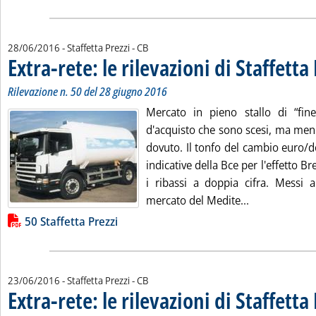
di:
28/06/2016
- Staffetta Prezzi -
CB
Extra-rete: le rilevazioni di Staffetta
. Sottotitolo: Rilevazione n. 50 del 28 giugno 2016
. Pubblicata martedì 28 giugno 2016 alle 14.38.
Rilevazione n. 50 del 28 giugno 2016
Mercato in pieno stallo di “fin
d'acquisto che sono scesi, ma men
dovuto. Il tonfo del cambio euro/do
indicative della Bce per l'effetto B
i ribassi a doppia cifra. Messi a
Leggi tutta la 
mercato del Medite...
Lista allegati PDF alla notizia
50 Staffetta Prezzi
di:
23/06/2016
- Staffetta Prezzi -
CB
Extra-rete: le rilevazioni di Staffetta