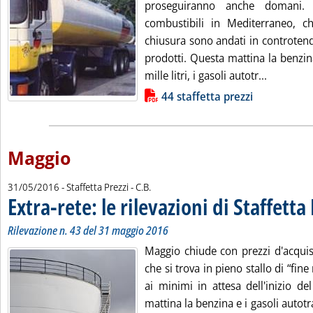
proseguiranno anche domani. 
combustibili in Mediterraneo, c
chiusura sono andati in controtende
prodotti. Questa mattina la benzi
Leggi tutt
mille litri, i gasoli autotr...
Lista allegati PDF alla notizia
44 staffetta prezzi
Maggio
di:
31/05/2016
- Staffetta Prezzi -
C.B.
Extra-rete: le rilevazioni di Staffetta
Rilevazione n. 43 del 31 maggio 2016
Maggio chiude con prezzi d'acquist
che si trova in pieno stallo di “fin
ai minimi in attesa dell'inizio d
mattina la benzina e i gasoli autotr