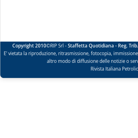
Copyright 2010
©RIP Srl -
Staffetta Quotidiana - Reg. Tri
E' vietata la riproduzione, ritrasmissione, fotocopia, immissione 
altro modo di diffusione delle notizie o ser
Rivista Italiana Petrol