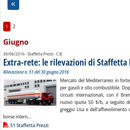
1
2
Giugno
di:
30/06/2016
- Staffetta Prezzi -
C.B.
Extra-rete: le rilevazioni di Staffetta
Rilevazione n. 51 del 30 giugno 2016
Mercato del Mediterraneo in forte
per gasoli e olio combustibile. Dopo
circuiti internazionali, con il Br
nuovo quota 50 $/b, a seguito del
greggio Usa e dell'affievolimento de
Leggi tutta la notizia: 'Extra-rete: le rilevazioni d
borse intern...
Lista allegati PDF alla notizia
51 Staffetta Prezzi