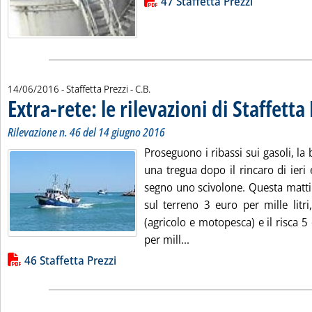
Lista allegati PDF alla notizia
47 Staffetta Prezzi
di:
14/06/2016
- Staffetta Prezzi -
C.B.
Extra-rete: le rilevazioni di Staffetta
Rilevazione n. 46 del 14 giugno 2016
Proseguono i ribassi sui gasoli, la 
una tregua dopo il rincaro di ieri
segno uno scivolone. Questa mattin
sul terreno 3 euro per mille litri
(agricolo e motopesca) e il risca 5
Leggi tutta la notizia: 'Ex
per mill...
Lista allegati PDF alla notizia
46 Staffetta Prezzi