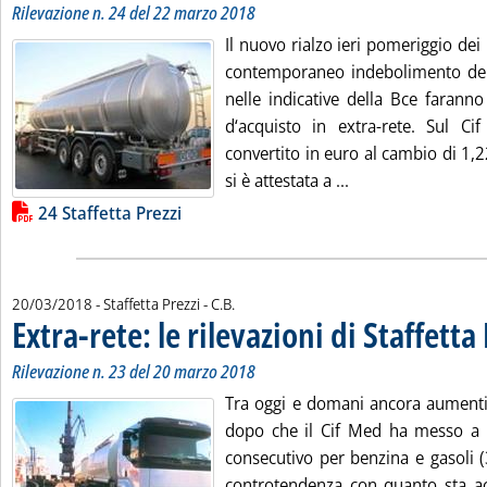
Rilevazione n. 24 del 22 marzo 2018
Il nuovo rialzo ieri pomeriggio dei p
contemporaneo indebolimento del
nelle indicative della Bce faranno
d‘acquisto in extra-rete. Sul C
convertito in euro al cambio di 1,2
Leggi tutta la noti
si è attestata a ...
Lista allegati PDF alla notizia
24 Staffetta Prezzi
di:
20/03/2018
- Staffetta Prezzi -
C.B.
Extra-rete: le rilevazioni di Staffetta
Rilevazione n. 23 del 20 marzo 2018
Tra oggi e domani ancora aumenti 
dopo che il Cif Med ha messo a s
consecutivo per benzina e gasoli (
controtendenza con quanto sta a