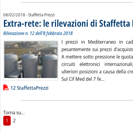
08/02/2018
- Staffetta Prezzi
Extra-rete: le rilevazioni di Staffetta
Rilevazione n. 12 dell'8 febbraio 2018
I prezzi in Mediterraneo in cad
pesantemente sui prezzi d'acquist
A mettere sotto pressione le quota
circuiti elettronici internazio
ulteriori posizioni a causa della cr
Leggi tutta la 
Sul Cif Med del 7 fe...
Lista allegati PDF alla notizia
12 StaffettaPrezzi
Torna su...
1
2