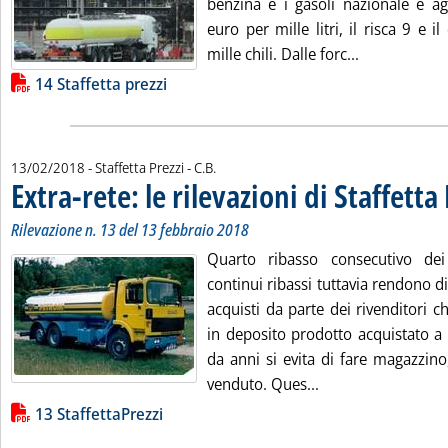
benzina e i gasoli nazionale e a
euro per mille litri, il risca 9 e 
Leggi tutta l
mille chili. Dalle forc...
Lista allegati PDF alla notizia
14 Staffetta prezzi
di:
13/02/2018
- Staffetta Prezzi -
C.B.
Extra-rete: le rilevazioni di Staffetta
Rilevazione n. 13 del 13 febbraio 2018
Quarto ribasso consecutivo dei 
continui ribassi tuttavia rendono dif
acquisti da parte dei rivenditori ch
in deposito prodotto acquistato a
da anni si evita di fare magazzino
Leggi tutta la notiz
venduto. Ques...
Lista allegati PDF alla notizia
13 StaffettaPrezzi