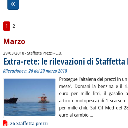
1
2
Marzo
di:
29/03/2018
- Staffetta Prezzi -
C.B.
Extra-rete: le rilevazioni di Staffetta
Rilevazione n. 26 del 29 marzo 2018
Prosegue l'altalena dei prezzi in un
mese”. Domani la benzina e il ri
euro per mille litri, il gasolio a
artico e motopesca) di 1 scarso e 
per mille chili. Sul Cif Med del 2
Leggi tutta la noti
euro al cambio ...
Lista allegati PDF alla notizia
26 Staffetta prezzi