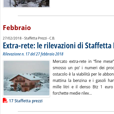
Febbraio
di:
27/02/2018
- Staffetta Prezzi -
C.B.
Extra-rete: le rilevazioni di Staffetta
Rilevazione n. 17 del 27 febbraio 2018
Mercato extra-rete in “fine mese”
smosso un po' i numeri dei prodot
ostacolo è la viabilità per le abbo
mattina la benzina e i gasoli h
mille litri e il denso Btz 1 euro 
Leggi tutta l
forchette medie rilev...
Lista allegati PDF alla notizia
17 Staffetta prezzi