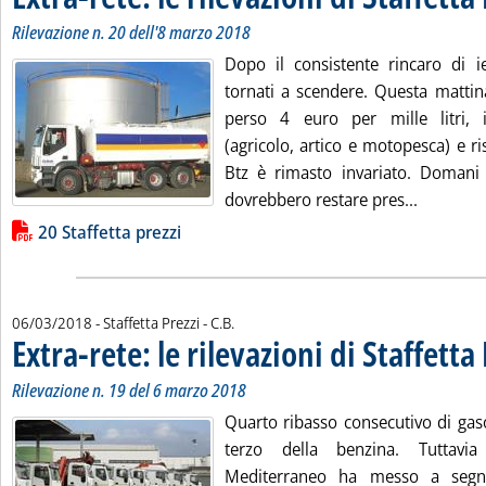
Rilevazione n. 20 dell'8 marzo 2018
Dopo il consistente rincaro di ie
tornati a scendere. Questa mattina
perso 4 euro per mille litri, i
(agricolo, artico e motopesca) e r
Btz è rimasto invariato. Domani 
Leggi tut
dovrebbero restare pres...
Lista allegati PDF alla notizia
20 Staffetta prezzi
di:
06/03/2018
- Staffetta Prezzi -
C.B.
Extra-rete: le rilevazioni di Staffetta
Rilevazione n. 19 del 6 marzo 2018
Quarto ribasso consecutivo di gaso
terzo della benzina. Tuttavia
Mediterraneo ha messo a segno