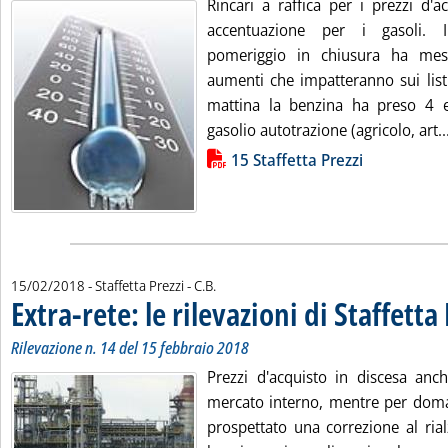
Rincari a raffica per i prezzi d'
accentuazione per i gasoli. I
pomeriggio in chiusura ha mes
aumenti che impatteranno sui list
mattina la benzina ha preso 4 eur
gasolio autotrazione (agricolo, art..
Lista allegati PDF alla notizia
15 Staffetta Prezzi
di:
15/02/2018
- Staffetta Prezzi -
C.B.
Extra-rete: le rilevazioni di Staffetta
Rilevazione n. 14 del 15 febbraio 2018
Prezzi d'acquisto in discesa anc
mercato interno, mentre per doma
prospettato una correzione al ria