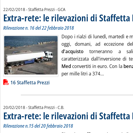
di:
22/02/2018
- Staffetta Prezzi -
GCA
Extra-rete: le rilevazioni di Staffetta
Rilevazione n. 16 del 22 febbraio 2018
Dopo i rialzi di lunedì, martedì e m
oggi, domani, ad eccezione de
d'acquisto
torneranno a sali
caratterizzata dall'inversione di 
Med
convertiti in euro. Con la
ben
Leggi tutta la 
per mille litri a 374...
Lista allegati PDF alla notizia
16 Staffetta Prezzi
di:
20/02/2018
- Staffetta Prezzi -
C.B.
Extra-rete: le rilevazioni di Staffetta
Rilevazione n.15 del 20 febbraio 2018