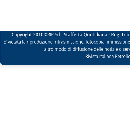
Copyright 2010
©RIP Srl -
Staffetta Quotidiana - Reg. Tri
E' vietata la riproduzione, ritrasmissione, fotocopia, immissione 
altro modo di diffusione delle notizie o ser
Rivista Italiana Petrol