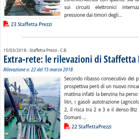
sui circuiti elettronici intern
Leggi tu
pressione dai timori degli...
Lista allegati PDF alla notizia
23 Staffetta Prezzi
di:
15/03/2018
- Staffetta Prezzi -
C.B.
Extra-rete: le rilevazioni di Staffetta
Rilevazione n. 22 del 15 marzo 2018
Secondo ribasso consecutivo dei pr
prospettiva però di un nuovo rinc
mattina infatti la benzina ha perso
litri, i gasoli autotrazione (agrico
2, il risca tra 2 e 3 e il denso Btz
Leggi tutta la notizia: 'E
Domani ...
Lista allegati PDF alla notizia
22 StaffettaPrezzi