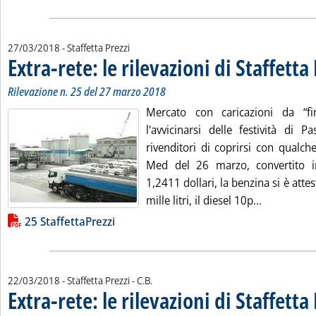
27/03/2018
- Staffetta Prezzi
Extra-rete: le rilevazioni di Staffetta
Rilevazione n. 25 del 27 marzo 2018
Mercato con caricazioni da “f
l'avvicinarsi delle festività di 
rivenditori di coprirsi con qualche
Med del 26 marzo, convertito 
1,2411 dollari, la benzina si è atte
Leggi tutta 
mille litri, il diesel 10p...
Lista allegati PDF alla notizia
25 StaffettaPrezzi
di:
22/03/2018
- Staffetta Prezzi -
C.B.
Extra-rete: le rilevazioni di Staffetta