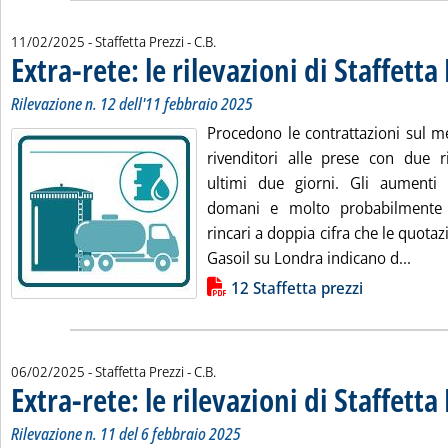
di:
11/02/2025
- Staffetta Prezzi -
C.B.
Extra-rete: le rilevazioni di Staffetta
Rilevazione n. 12 dell'11 febbraio 2025
Procedono le contrattazioni sul me
rivenditori alle prese con due ri
ultimi due giorni. Gli aumenti
domani e molto probabilmente 
rincari a doppia cifra che le quotaz
Leggi
Gasoil su Londra indicano d...
Lista allegati PDF alla notizia
12 Staffetta prezzi
di:
06/02/2025
- Staffetta Prezzi -
C.B.
Extra-rete: le rilevazioni di Staffetta
Rilevazione n. 11 del 6 febbraio 2025