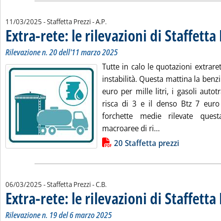
di:
11/03/2025
- Staffetta Prezzi -
A.P.
Extra-rete: le rilevazioni di Staffetta
Rilevazione n. 20 dell'11 marzo 2025
Tutte in calo le quotazioni extraret
instabilità. Questa mattina la ben
euro per mille litri, i gasoli autot
risca di 3 e il denso Btz 7 euro 
forchette medie rilevate ques
Leggi tutta la noti
macroaree di ri...
Lista allegati PDF alla notizia
20 Staffetta prezzi
di:
06/03/2025
- Staffetta Prezzi -
C.B.
Extra-rete: le rilevazioni di Staffetta
Rilevazione n. 19 del 6 marzo 2025