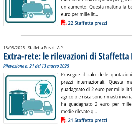
un aumento. Questa mattina la ben
Leggi tutta la no
euro per mille lit...
Lista allegati PDF alla notizia
22 Staffetta prezzi
di:
13/03/2025
- Staffetta Prezzi -
A.P.
Extra-rete: le rilevazioni di Staffetta
Rilevazione n. 21 del 13 marzo 2025
Prosegue il calo delle quotazioni
prezzi internazionali. Questa m
guadagnato di 2 euro per mille litri
agricolo e risca sono rimasti invari
ha guadagnato 2 euro per mille c
Leggi tutta la not
medie rilevate q...
Lista allegati PDF alla notizia
21 Staffetta prezzi