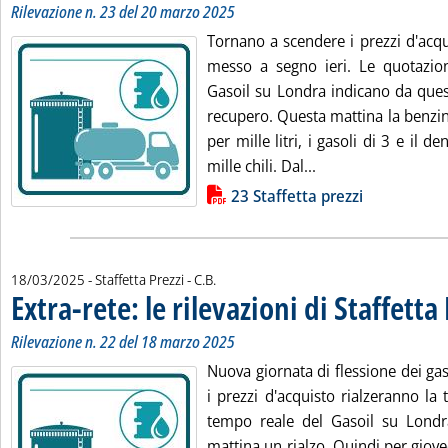
Rilevazione n. 23 del 20 marzo 2025
Tornano a scendere i prezzi d'acqu
messo a segno ieri. Le quotazio
Gasoil su Londra indicano da ques
recupero. Questa mattina la benzin
per mille litri, i gasoli di 3 e il 
Leggi tutta la notiz
mille chili. Dal...
Lista allegati PDF alla notizia
23 Staffetta prezzi
di:
18/03/2025
- Staffetta Prezzi -
C.B.
Extra-rete: le rilevazioni di Staffetta
Rilevazione n. 22 del 18 marzo 2025
Nuova giornata di flessione dei ga
i prezzi d'acquisto rialzeranno la 
tempo reale del Gasoil su Londr
mattina un rialzo. Quindi per giove