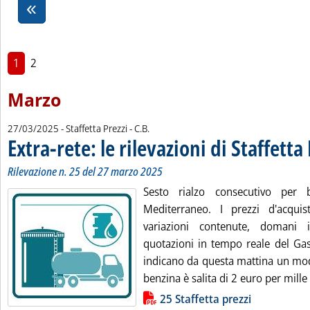
1
2
Marzo
di:
27/03/2025
- Staffetta Prezzi -
C.B.
Extra-rete: le rilevazioni di Staffetta
Rilevazione n. 25 del 27 marzo 2025
Sesto rialzo consecutivo per 
Mediterraneo. I prezzi d'acqui
variazioni contenute, domani 
quotazioni in tempo reale del Gas
indicano da questa mattina un mod
benzina è salita di 2 euro per mille l
Lista allegati PDF alla notizia
25 Staffetta prezzi