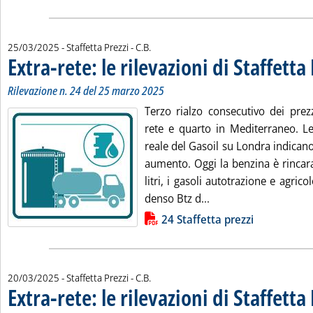
di:
25/03/2025
- Staffetta Prezzi -
C.B.
Extra-rete: le rilevazioni di Staffetta
Rilevazione n. 24 del 25 marzo 2025
Terzo rialzo consecutivo dei prezz
rete e quarto in Mediterraneo. L
reale del Gasoil su Londra indican
aumento. Oggi la benzina è rincara
litri, i gasoli autotrazione e agricolo
Leggi tutta la notizia:
denso Btz d...
Lista allegati PDF alla notizia
24 Staffetta prezzi
di:
20/03/2025
- Staffetta Prezzi -
C.B.
Extra-rete: le rilevazioni di Staffetta