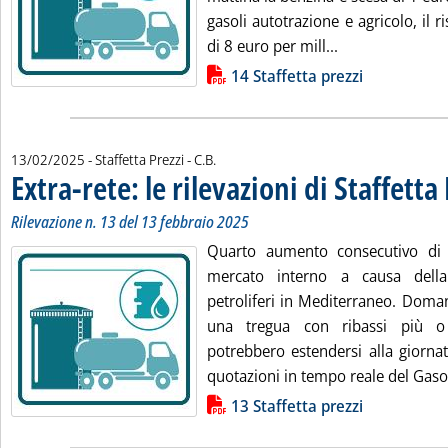
gasoli autotrazione e agricolo, il r
Leggi tutta la no
di 8 euro per mill...
Lista allegati PDF alla notizia
14 Staffetta prezzi
di:
13/02/2025
- Staffetta Prezzi -
C.B.
Extra-rete: le rilevazioni di Staffetta
Rilevazione n. 13 del 13 febbraio 2025
Quarto aumento consecutivo di 
mercato interno a causa della
petroliferi in Mediterraneo. Doman
una tregua con ribassi più 
potrebbero estendersi alla giornat
quotazioni in tempo reale del Gasoil
Lista allegati PDF alla notizia
13 Staffetta prezzi