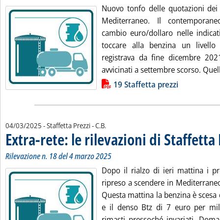
Nuovo tonfo delle quotazioni dei p
Mediterraneo. Il contemporane
cambio euro/dollaro nelle indicat
toccare alla benzina un livel
registrava da fine dicembre 202
avvicinati a settembre scorso. Quell
Lista allegati PDF alla notizia
19 Staffetta prezzi
di:
04/03/2025
- Staffetta Prezzi -
C.B.
Extra-rete: le rilevazioni di Staffetta
Rilevazione n. 18 del 4 marzo 2025
Dopo il rialzo di ieri mattina i p
ripreso a scendere in Mediterraneo 
Questa mattina la benzina è scesa di
e il denso Btz di 7 euro per mill
rimasti pressoché invariati. Doma