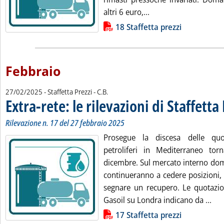
Leggi tutta la notizia:
altri 6 euro,...
Lista allegati PDF alla notizia
18 Staffetta prezzi
Febbraio
di:
27/02/2025
- Staffetta Prezzi -
C.B.
Extra-rete: le rilevazioni di Staffetta
Rilevazione n. 17 del 27 febbraio 2025
Prosegue la discesa delle quo
petroliferi in Mediterraneo torna
dicembre. Sul mercato interno doma
continueranno a cedere posizioni,
segnare un recupero. Le quotazio
Legg
Gasoil su Londra indicano da ...
Lista allegati PDF alla notizia
17 Staffetta prezzi