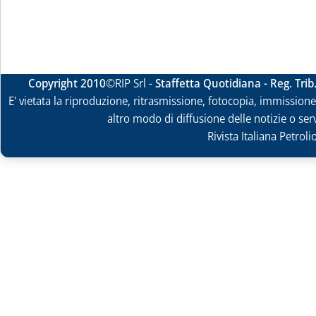
Copyright 2010
©RIP Srl -
Staffetta Quotidiana - Reg. Tri
E' vietata la riproduzione, ritrasmissione, fotocopia, immissione 
altro modo di diffusione delle notizie o ser
Rivista Italiana Petrol