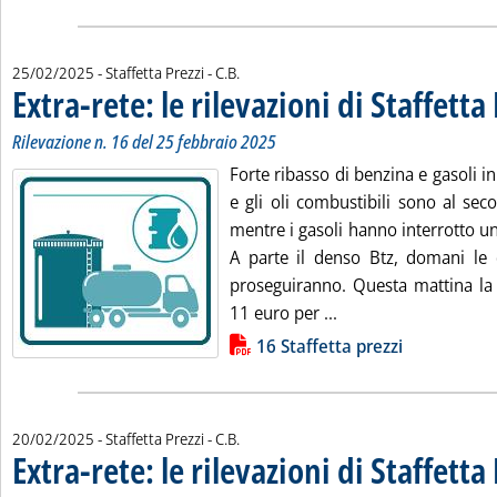
di:
25/02/2025
- Staffetta Prezzi -
C.B.
Extra-rete: le rilevazioni di Staffetta
Rilevazione n. 16 del 25 febbraio 2025
Forte ribasso di benzina e gasoli in
e gli oli combustibili sono al sec
mentre i gasoli hanno interrotto un
A parte il denso Btz, domani le d
proseguiranno. Questa mattina la 
Leggi tutta la notizia
11 euro per ...
Lista allegati PDF alla notizia
16 Staffetta prezzi
di:
20/02/2025
- Staffetta Prezzi -
C.B.
Extra-rete: le rilevazioni di Staffetta