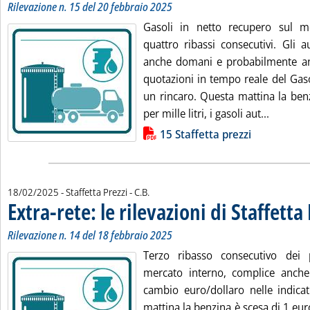
Rilevazione n. 15 del 20 febbraio 2025
Gasoli in netto recupero sul m
quattro ribassi consecutivi. Gli 
anche domani e probabilmente an
quotazioni in tempo reale del Gas
un rincaro. Questa mattina la ben
Leggi tut
per mille litri, i gasoli aut...
Lista allegati PDF alla notizia
15 Staffetta prezzi
di:
18/02/2025
- Staffetta Prezzi -
C.B.
Extra-rete: le rilevazioni di Staffetta
Rilevazione n. 14 del 18 febbraio 2025
Terzo ribasso consecutivo dei p
mercato interno, complice anche
cambio euro/dollaro nelle indicat
mattina la benzina è scesa di 1 euro