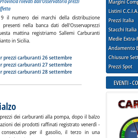
Provincia rilevati dall'Osservatorio prezzi
Margini Com
ffetta
Listini C.C.I.A
9 il numero dei marchi della distribuzione
Prezzi Italia
i presenti nella banca dati dell'Osservaprezzi
Stacchi Italia
esta mattina registriamo Sallemi Carburanti
Medie Extra-
anto in Sicilia.
tta la notizia: 'Dossier carburanti, un nuovo marchio'
Andamento E
ia
Chiusure Set
r prezzi carburanti 26 settembre
r prezzi carburanti 27 settembre
Prezzi Spot
r prezzi carburanti 28 settembre
EVENTI - 
ialzo
. Pubblicata lunedì 29 settembre 2025 alle 9.0.
prezzi dei carburanti alla pompa, dopo il balzo
azioni dei prodotti raffinati registrato venerdì -
 consecutivo per il gasolio, il terzo in una