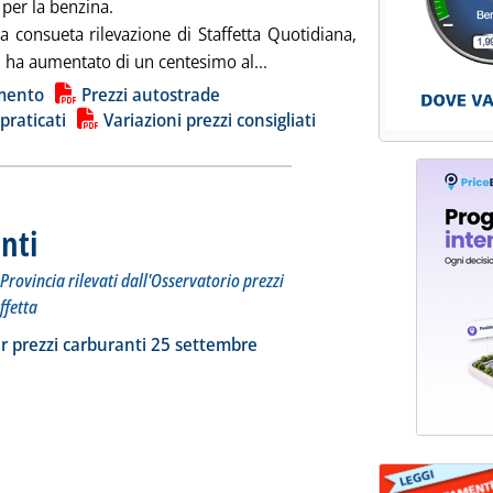
per la benzina.
a consueta rilevazione di Staffetta Quotidiana,
Leggi tutta la notizia: 'Carbur
 ha aumentato di un centesimo al...
ia
mento
Prezzi autostrade
 praticati
Variazioni prezzi consigliati
nti
. Sottotitolo: I prezzi praticati per compagnia, Regione e Provincia rilevati dall'Osserva
. Pubblicata venerdì 26 settembre 2025 alle 11.19.
Provincia rilevati dall'Osservatorio prezzi
ffetta
ia
a la notizia: 'Dossier prezzi carburanti'
r prezzi carburanti 25 settembre