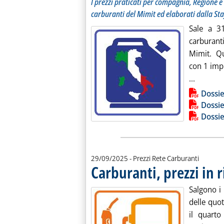
I prezzi praticati per compagnia, Regione e 
carburanti del Mimit ed elaborati dalla Sta
Sale a 31
carburant
Mimit. Qu
con 1 impi
Leggi tu
...
Lista allegati PDF alla notiz
Dossie
Dossie
Dossie
29/09/2025
- Prezzi Rete Carburanti
Carburanti, prezzi in r
Salgono i 
delle quot
il quarto