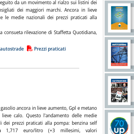
 seguito da un movimento al rialzo sui listini dei
nsigliati dei maggiori marchi. Ancora in lieve
ce le medie nazionali dei prezzi praticati alla
a consueta rilevazione di Staffetta Quotidiana,
tutta la notizia: 'Carburanti, prezzi medi in lieve calo'
ia
 autostrade
Prezzi praticati
otitolo: Medie del periodo 17-23 settembre
licata mercoledì 24 settembre 2025 alle 13.16.
 gasolio ancora in lieve aumento, Gpl e metano
 lieve calo. Questo l'andamento delle medie
i dei prezzi praticati alla pompa: benzina self
a 1,717 euro/litro (+3 millesimi, valori