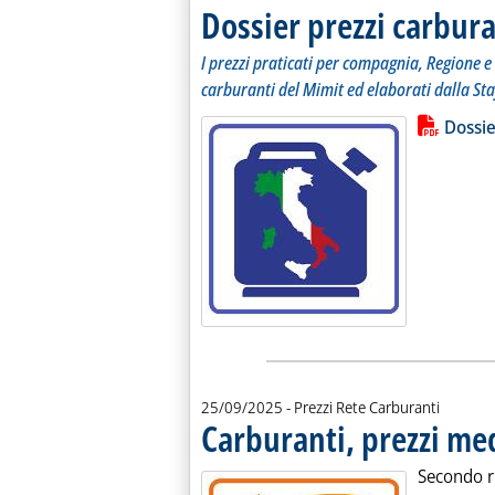
Dossier prezzi carbura
I prezzi praticati per compagnia, Regione e 
carburanti del Mimit ed elaborati dalla Sta
Lista allegati PDF alla notiz
Leggi tutt
Dossie
25/09/2025
- Prezzi Rete Carburanti
Carburanti, prezzi med
Secondo ri