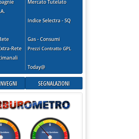
pagnie
Mercato Tutelato
.A.
Indice Selectra - SQ
Rete
Gas - Consumi
xtra-Rete
Prezzi Contratto GPL
timanali
Today@
CONVEGNI
SEGNALAZIONI