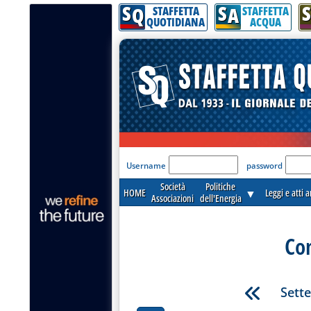
S
S
S
Q
A
STAFFETTA
STAFFETTA
QUOTIDIANA
ACQUA
'Modulo Login per acceder
Username
password
Società
Politiche
HOME
▼
Leggi e atti 
Associazioni
dell'Energia
Co
Sett