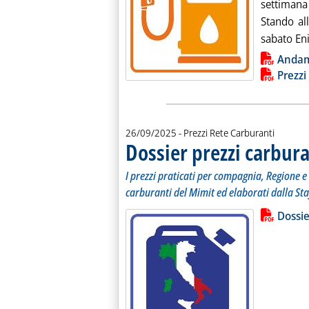
settimana 
Stando all
sabato Eni
Lista allegati PDF alla notiz
Anda
Prezzi
26/09/2025
- Prezzi Rete Carburanti
Dossier prezzi carbura
I prezzi praticati per compagnia, Regione e 
carburanti del Mimit ed elaborati dalla Sta
Lista allegati PDF alla notiz
Leggi tutt
Dossie