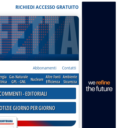
RICHIEDI ACCESSO GRATUITO
Abbonamenti
Contatti
ergia
Gas Naturale
Altre Fonti
Ambiente
Nucleare
ttrica
GPL - GNL
Efficienza
Sicurezza
COMMENTI - EDITORIALI
NOTIZIE GIORNO PER GIORNO