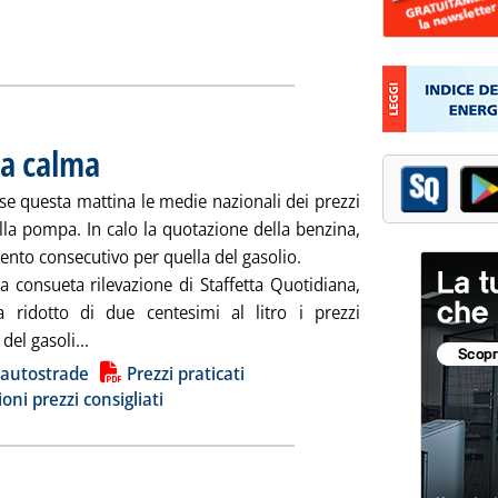
la calma
. Pubblicata venerdì 26 settembre 2025 alle 9.2.
e questa mattina le medie nazionali dei prezzi
alla pompa. In calo la quotazione della benzina,
nto consecutivo per quella del gasolio.
a consueta rilevazione di Staffetta Quotidiana,
 ridotto di due centesimi al litro i prezzi
Leggi tutta la notizia: 'Carburanti, permane la calm
 del gasoli...
ia
 autostrade
Prezzi praticati
ioni prezzi consigliati