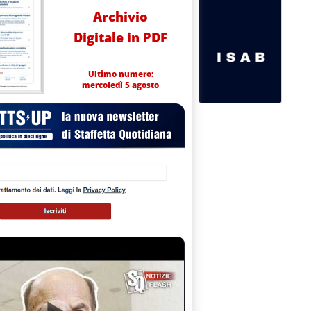
Archivio
Digitale in PDF
Ultimo numero:
mercoledì 5 agosto
torio prezzi carburanti del Mimit ed elaborati dalla Staffetta