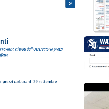
nti
. Sottotitolo: I prezzi praticati per compagnia, Regione e Provincia rilevati dall'Osserva
. Pubblicata martedì 30 settembre 2025 alle 17.9.
Provincia rilevati dall'Osservatorio prezzi
ffetta
tta la notizia: 'Dossier prezzi carburanti'
ia
r prezzi carburanti 29 settembre