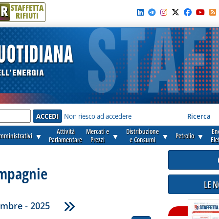
R
STAFFETTA
RIFIUTI
e'
Non riesco ad accedere
Ricerca
Attività
Mercati e
Distribuzione
En
amministrativi
▼
▼
▼
Petrolio
▼
Parlamentare
Prezzi
e Consumi
Ele
mpagnie
LE 
embre - 2025