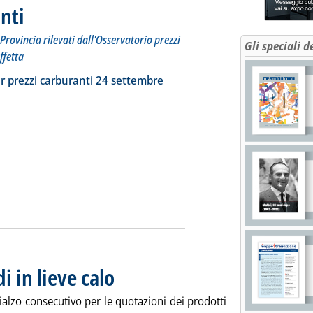
nti
. Sottotitolo: I prezzi praticati per compagnia, Regione e Provincia rilevati dall'Osserva
. Pubblicata giovedì 25 settembre 2025 alle 15.9.
Provincia rilevati dall'Osservatorio prezzi
Gli speciali d
ffetta
ia
a la notizia: 'Dossier prezzi carburanti'
r prezzi carburanti 24 settembre
i in lieve calo
. Pubblicata giovedì 25 settembre 2025 alle 9.3.
alzo consecutivo per le quotazioni dei prodotti