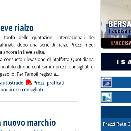
ieve rialzo
. Pubblicata martedì 30 settembre 2025 alle 9.11.
 tonfo delle quotazioni internazionali dei
L’ACCIS
affinati, dopo una serie di rialzi. Prezzi medi
 ancora in lieve salita.
a consueta rilevazione di Staffetta Quotidiana,
entato di due centesimi i prezzi consigliati di
Leggi tutta la notizia: 'Carburanti, 
gasolio. Per Tamoil registria...
ia
 autostrade
Prezzi praticati
Sezione:
ioni prezzi consigliati
Sezione: quotaz
un nuovo marchio
. Sottotitolo: I prezzi praticati per compagnia, Regione
. Pubblicata lunedì 29 settembre 2025 alle 17.18.
STAFFETTA PRE
Prezzi Rete 