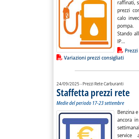
raffinati,
prezzi co
calo inve
pompa.
Stando all
Leggi 
IP...
Lista allegati PDF alla notiz
Prezzi
Variazioni prezzi consigliati
24/09/2025
- Prezzi Rete Carburanti
Staffetta prezzi rete
. Sott
. Pubb
Medie del periodo 17-23 settembre
Benzina e
ancora in
settimanal
service 