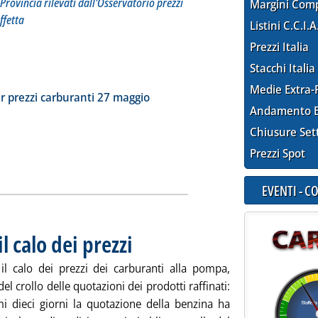
Provincia rilevati dall'Osservatorio prezzi
Margini Com
ffetta
Listini C.C.I.A
Prezzi Italia
Stacchi Italia
tta la notizia: 'Dossier prezzi carburanti'
Medie Extra-
ia
r prezzi carburanti 27 maggio
Andamento E
Chiusure Set
Prezzi Spot
EVENTI - 
l calo dei prezzi
. Pubblicata giovedì 28 maggio 2026 alle 9.4.
il calo dei prezzi dei carburanti alla pompa,
del crollo delle quotazioni dei prodotti raffinati:
imi dieci giorni la quotazione della benzina ha