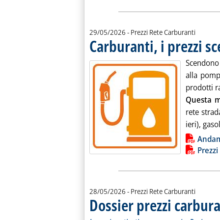
29/05/2026
- Prezzi Rete Carburanti
Carburanti, i prezzi 
Scendono 
alla pomp
prodotti ra
Questa m
rete strad
ieri), gaso
Lista allegati PDF alla notiz
Anda
Prezzi
28/05/2026
- Prezzi Rete Carburanti
Dossier prezzi carbura