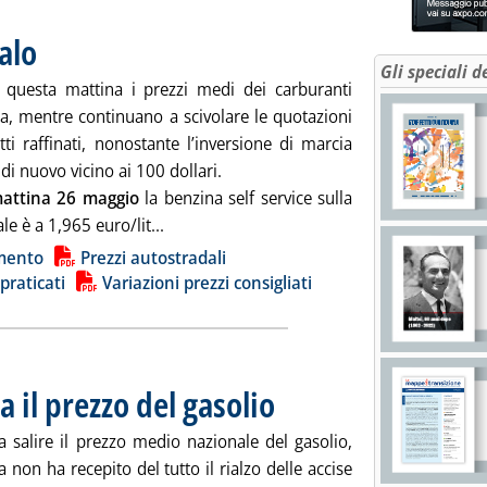
alo
. Pubblicata mercoledì 27 maggio 2026 alle 9.11.
Gli speciali d
questa mattina i prezzi medi dei carburanti
a, mentre continuano a scivolare le quotazioni
ti raffinati, nonostante l’inversione di marcia
 di nuovo vicino ai 100 dollari.
attina 26 maggio
la benzina self service sulla
Leggi tutta la notizia: 'Carburanti, prezzi i
le è a 1,965 euro/lit...
ia
mento
Prezzi autostradali
 praticati
Variazioni prezzi consigliati
 il prezzo del gasolio
. Pubblicata martedì 26 maggio 2026 alle
a salire il prezzo medio nazionale del gasolio,
 non ha recepito del tutto il rialzo delle accise