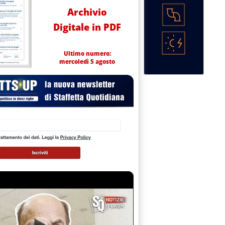
Archivio
Digitale in PDF
Ultimo numero:
mercoledì 5 agosto
torio prezzi carburanti del Mimit ed elaborati dalla Staffetta