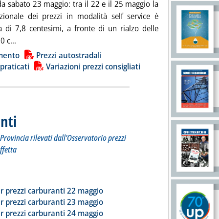
da sabato 23 maggio: tra il 22 e il 25 maggio la
ionale dei prezzi in modalità self service è
 di 7,8 centesimi, a fronte di un rialzo delle
Leggi tutta la notizia: 'Carburanti, sale ancora il prezzo de
0 c...
ia
mento
Prezzi autostradali
 praticati
Variazioni prezzi consigliati
nti
. Sottotitolo: I prezzi praticati per compagnia, Regione e Provincia rilevati dall'Osserva
. Pubblicata lunedì 25 maggio 2026 alle 17.2.
Provincia rilevati dall'Osservatorio prezzi
ffetta
tta la notizia: 'Dossier prezzi carburanti'
ia
r prezzi carburanti 22 maggio
r prezzi carburanti 23 maggio
r prezzi carburanti 24 maggio