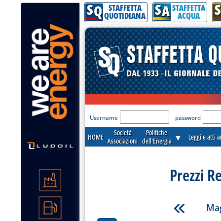
S
S
S
Q
A
STAFFETTA
STAFFETTA
QUOTIDIANA
ACQUA
'Modulo Login per acceder
Username
password
Società
Politiche
HOME
▼
Leggi e atti 
Associazioni
dell'Energia
Prezzi R
Mag