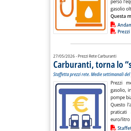
perso l’eq
gasolio ol
Questa m
Lista allegati PDF alla notiz
Anda
Prezzi
27/05/2026
- Prezzi Rete Carburanti
Carburanti, torna lo 
Staffetta prezzi rete. Medie settimanali d
Prezzi m
gasolio, i
pompe bia
Questo l'
praticat
euro/litro 
Lista allegati PDF alla notiz
Staffe