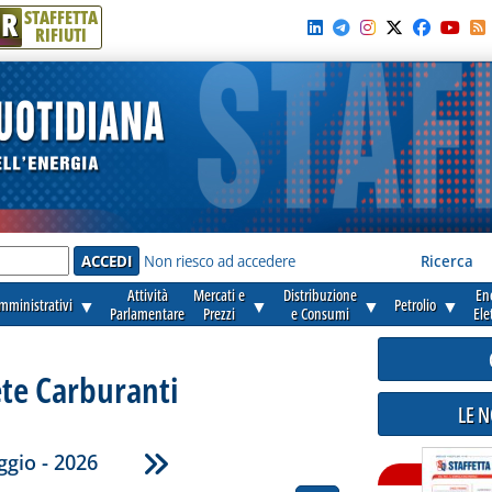
R
STAFFETTA
RIFIUTI
e'
Non riesco ad accedere
Ricerca
Attività
Mercati e
Distribuzione
En
amministrativi
▼
▼
▼
Petrolio
▼
Parlamentare
Prezzi
e Consumi
Ele
ete Carburanti
LE 
gio - 2026