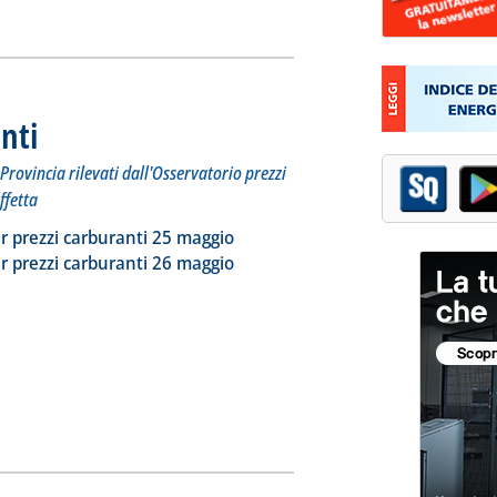
nti
. Sottotitolo: I prezzi praticati per compagnia, Regione e Provincia rilevati dall'Osserva
. Pubblicata mercoledì 27 maggio 2026 alle 9.52.
Provincia rilevati dall'Osservatorio prezzi
ffetta
ia
a la notizia: 'Dossier prezzi carburanti'
r prezzi carburanti 25 maggio
r prezzi carburanti 26 maggio