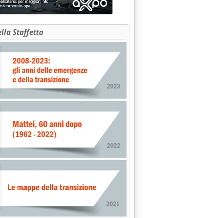
ella Staffetta
n calo'
 9.7.