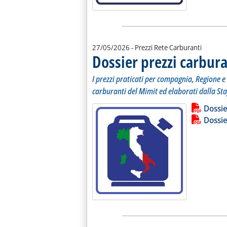
27/05/2026
- Prezzi Rete Carburanti
Dossier prezzi carbura
I prezzi praticati per compagnia, Regione e 
carburanti del Mimit ed elaborati dalla Sta
Lista allegati PDF alla notiz
Leggi tutt
Dossie
Dossie