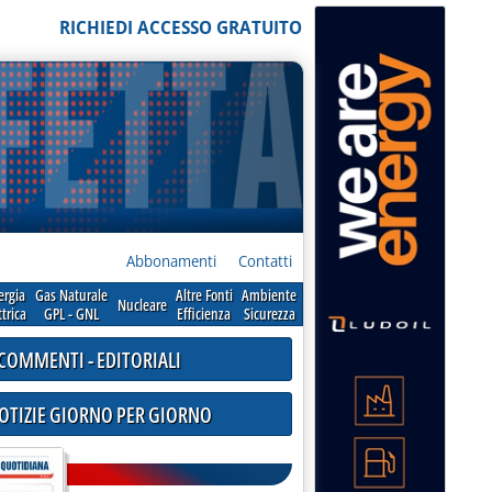
RICHIEDI ACCESSO GRATUITO
Abbonamenti
Contatti
ergia
Gas Naturale
Altre Fonti
Ambiente
Nucleare
ttrica
GPL - GNL
Efficienza
Sicurezza
COMMENTI - EDITORIALI
NOTIZIE GIORNO PER GIORNO