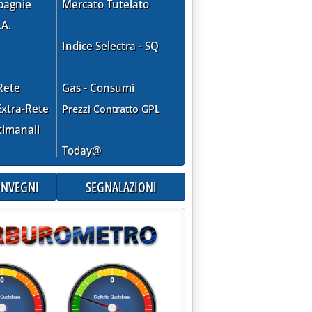
pagnie
Mercato Tutelato
.A.
Indice Selectra - SQ
Rete
Gas - Consumi
xtra-Rete
Prezzi Contratto GPL
timanali
Today@
CONVEGNI
SEGNALAZIONI