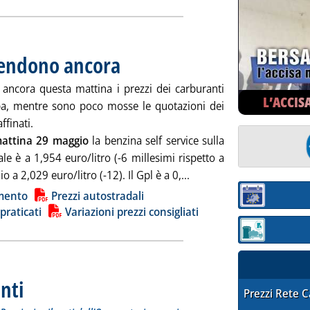
scendono ancora
. Pubblicata venerdì 29 maggio 2026 alle 9.11.
ancora questa mattina i prezzi dei carburanti
L’ACCIS
a, mentre sono poco mosse le quotazioni dei
ffinati.
attina 29 maggio
la benzina self service sulla
ale è a 1,954 euro/litro (-6 millesimi rispetto a
Leggi tutta la notizia: '
lio a 2,029 euro/litro (-12). Il Gpl è a 0,...
ia
mento
Prezzi autostradali
Sezione:
 praticati
Variazioni prezzi consigliati
Sezione: quotaz
nti
. Sottotitolo: I prezzi praticati per compagnia, Regione e Provincia rilevati dall'Osserva
. Pubblicata giovedì 28 maggio 2026 alle 17.57.
STAFFETTA PRE
Prezzi Rete 