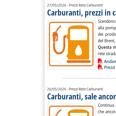
27/05/2026
- Prezzi Rete Carburanti
Carburanti, prezzi in c
Scendono 
alla pomp
dei prodot
del Brent,
Questa m
rete strada
Lista allegati PDF alla notiz
Anda
Prezzi
26/05/2026
- Prezzi Rete Carburanti
Carburanti, sale ancora
Continua 
che ancora