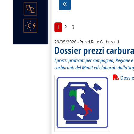
1
2
3
29/05/2026
- Prezzi Rete Carburanti
Dossier prezzi carbura
I prezzi praticati per compagnia, Regione e 
carburanti del Mimit ed elaborati dalla Sta
Lista allegati PDF alla notiz
Leggi tutt
Dossie