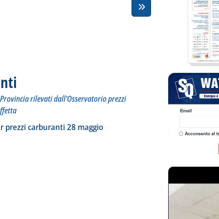
nti
. Sottotitolo: I prezzi praticati per compagnia, Regione e Provincia rilevati dall'Osserva
. Pubblicata venerdì 29 maggio 2026 alle 10.59.
Provincia rilevati dall'Osservatorio prezzi
ffetta
ia
a la notizia: 'Dossier prezzi carburanti'
r prezzi carburanti 28 maggio