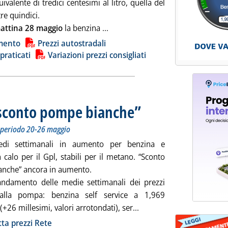
uivalente di tredici centesimi al litro, quella del
tre quindici.
Leggi tutta la notizia: 'Carburanti
attina 28 maggio
la benzina ...
ia
mento
Prezzi autostradali
 praticati
Variazioni prezzi consigliati
“sconto pompe bianche”
. Sottotitolo: Staffetta prezzi rete.
. Pubblicata mercoledì 27 maggio 20
el periodo 20-26 maggio
edi settimanali in aumento per benzina e
n calo per il Gpl, stabili per il metano. “Sconto
nche” ancora in aumento.
andamento delle medie settimanali dei prezzi
i alla pompa: benzina self service a 1,969
Leggi tutta la notizia: 
(+26 millesimi, valori arrotondati), ser...
ia
tta prezzi Rete