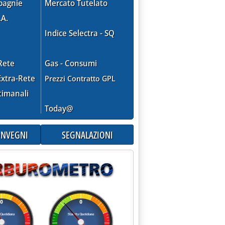
pagnie
Mercato Tutelato
.A.
Indice Selectra - SQ
Rete
Gas - Consumi
xtra-Rete
Prezzi Contratto GPL
timanali
Today@
CONVEGNI
SEGNALAZIONI