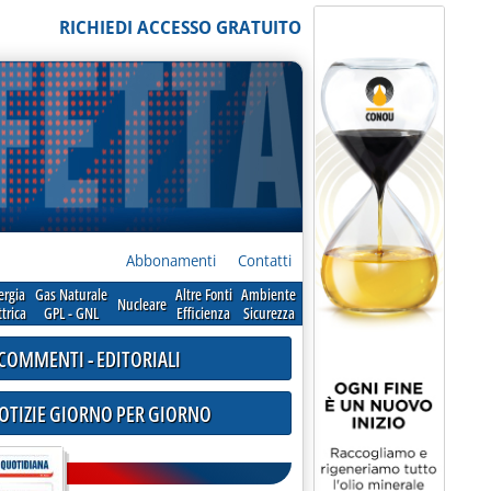
RICHIEDI ACCESSO GRATUITO
Abbonamenti
Contatti
ergia
Gas Naturale
Altre Fonti
Ambiente
Nucleare
ttrica
GPL - GNL
Efficienza
Sicurezza
COMMENTI - EDITORIALI
NOTIZIE GIORNO PER GIORNO