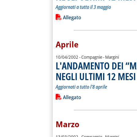
Aggiornati a tutto il 3 maggio
Leggi tutta la notizia: 'L'ANDAMEN
Lista allegati PDF alla notiz
Allegato
Aprile
10/04/2002
- Compagnie - Margini
L'ANDAMENTO DEI “M
NEGLI ULTIMI 12 MESI
.
.
Aggiornati a tutto l'8 aprile
Leggi tutta la notizia: 'L'ANDAMEN
Lista allegati PDF alla notiz
Allegato
Marzo
13/03/2002
- Compagnie - Margini