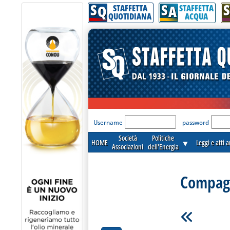
S
S
S
Q
A
STAFFETTA
STAFFETTA
QUOTIDIANA
ACQUA
'Modulo Login per acceder
Username
password
Società
Politiche
HOME
▼
Leggi e atti 
Associazioni
dell'Energia
Compagn