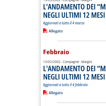
L'ANDAMENTO DEI “M
NEGLI ULTIMI 12 MESI
.
.
Aggiornati a tutto il 4 marzo
Leggi tutta la notizia: 'L'ANDAMEN
Lista allegati PDF alla notiz
Allegato
Febbraio
13/02/2002
- Compagnie - Margini
L'ANDAMENTO DEI “M
NEGLI ULTIMI 12 MESI
.
.
Aggiornati a tutto il 4 febbraio
Leggi tutta la notizia: 'L'ANDAMEN
Lista allegati PDF alla notiz
Allegato