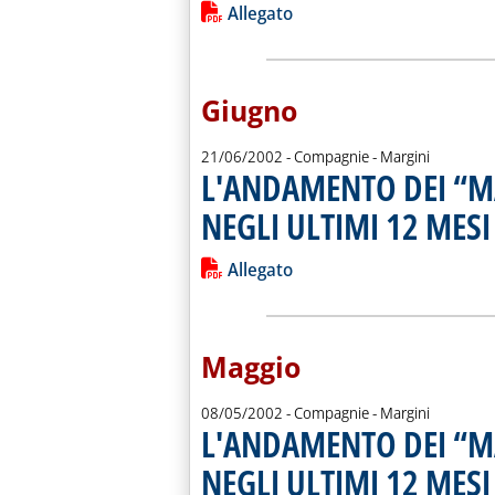
Leggi tutta la notizia: 'L'ANDAMEN
Lista allegati PDF alla notiz
Allegato
Giugno
21/06/2002
- Compagnie - Margini
L'ANDAMENTO DEI “M
NEGLI ULTIMI 12 MESI
.
Leggi tutta la notizia: 'L'ANDAMEN
Lista allegati PDF alla notiz
Allegato
Maggio
08/05/2002
- Compagnie - Margini
L'ANDAMENTO DEI “M
NEGLI ULTIMI 12 MESI
.
.