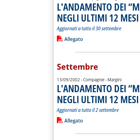
L'ANDAMENTO DEI “M
NEGLI ULTIMI 12 MESI
.
.
Aggiornati a tutto il 30 settembre
Leggi tutta la notizia: 'L'ANDAMEN
Lista allegati PDF alla notiz
Allegato
Settembre
13/09/2002
- Compagnie - Margini
L'ANDAMENTO DEI “M
NEGLI ULTIMI 12 MESI
.
.
Aggiornati a tutto il 2 settembre
Leggi tutta la notizia: 'L'ANDAMEN
Lista allegati PDF alla notiz
Allegato