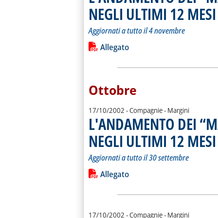
NEGLI ULTIMI 12 MESI
.
.
Aggiornati a tutto il 4 novembre
Leggi tutta la notizia: 'L'ANDAMEN
Lista allegati PDF alla notiz
Allegato
Ottobre
17/10/2002
- Compagnie - Margini
L'ANDAMENTO DEI “M
NEGLI ULTIMI 12 MESI
.
.
Aggiornati a tutto il 30 settembre
Leggi tutta la notizia: 'L'ANDAMEN
Lista allegati PDF alla notiz
Allegato
17/10/2002
- Compagnie - Margini