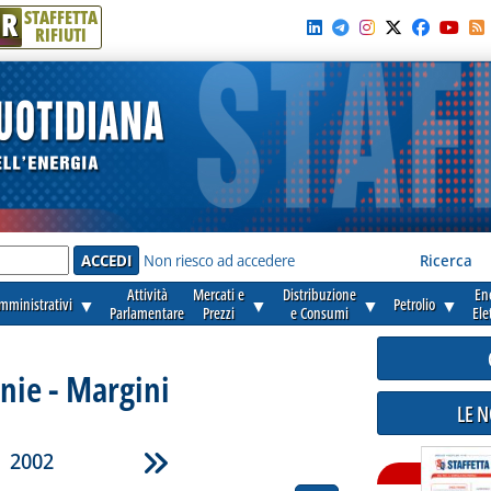
R
STAFFETTA
RIFIUTI
e'
Non riesco ad accedere
Ricerca
Attività
Mercati e
Distribuzione
En
amministrativi
▼
▼
▼
Petrolio
▼
Parlamentare
Prezzi
e Consumi
Ele
ie - Margini
LE 
2002