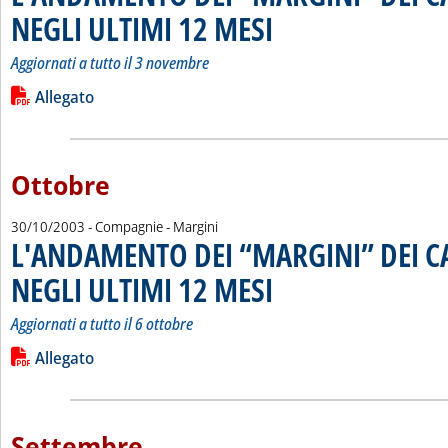
NEGLI ULTIMI 12 MESI
. Sottotitolo: Aggiornati a tutto il 3 
. Pubblicata giovedì 27 novembre 20
Aggiornati a tutto il 3 novembre
Leggi tutta la notizia: 'L'ANDAMENTO DEI “MARGINI” DEI C
Lista allegati PDF alla notizia
Allegato
Ottobre
30/10/2003
- Compagnie - Margini
L'ANDAMENTO DEI “MARGINI” DEI 
NEGLI ULTIMI 12 MESI
. Sottotitolo: Aggiornati a tutto il 6 ot
. Pubblicata giovedì 30 ottobre 2003 
Aggiornati a tutto il 6 ottobre
Leggi tutta la notizia: 'L'ANDAMENTO DEI “MARGINI” DEI C
Lista allegati PDF alla notizia
Allegato
Settembre