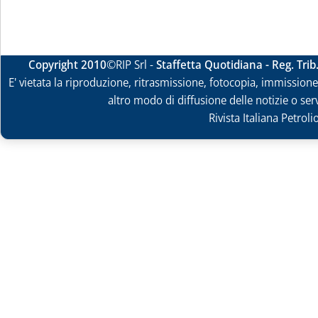
Copyright 2010
©RIP Srl -
Staffetta Quotidiana - Reg. Tri
E' vietata la riproduzione, ritrasmissione, fotocopia, immissione 
altro modo di diffusione delle notizie o ser
Rivista Italiana Petrol