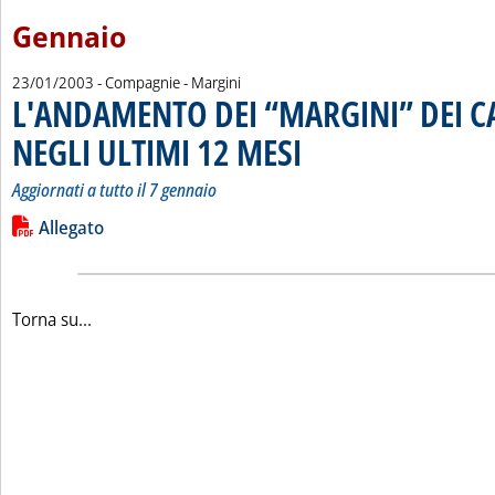
Gennaio
23/01/2003
- Compagnie - Margini
L'ANDAMENTO DEI “MARGINI” DEI 
NEGLI ULTIMI 12 MESI
. Sottotitolo: Aggiornati a tutto il 7 g
. Pubblicata giovedì 23 gennaio 2003
Aggiornati a tutto il 7 gennaio
Leggi tutta la notizia: 'L'ANDAMENTO DEI “MARGINI” DEI C
Lista allegati PDF alla notizia
Allegato
Torna su...