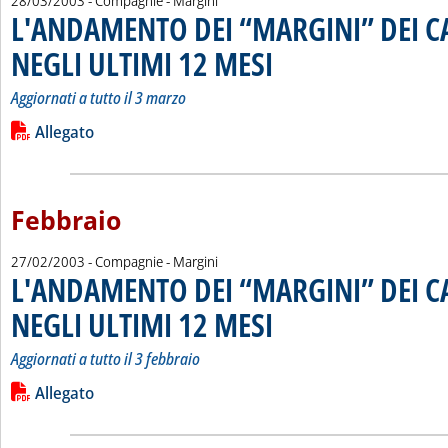
28/03/2003
- Compagnie - Margini
L'ANDAMENTO DEI “MARGINI” DEI 
NEGLI ULTIMI 12 MESI
. Sottotitolo: Aggiornati a tutto il 3 m
. Pubblicata venerdì 28 marzo 2003 a
Aggiornati a tutto il 3 marzo
Leggi tutta la notizia: 'L'ANDAMENTO DEI “MARGINI” DEI C
Lista allegati PDF alla notizia
Allegato
Febbraio
27/02/2003
- Compagnie - Margini
L'ANDAMENTO DEI “MARGINI” DEI 
NEGLI ULTIMI 12 MESI
. Sottotitolo: Aggiornati a tutto il 3 fe
. Pubblicata giovedì 27 febbraio 2003
Aggiornati a tutto il 3 febbraio
Leggi tutta la notizia: 'L'ANDAMENTO DEI “MARGINI” DEI C
Lista allegati PDF alla notizia
Allegato