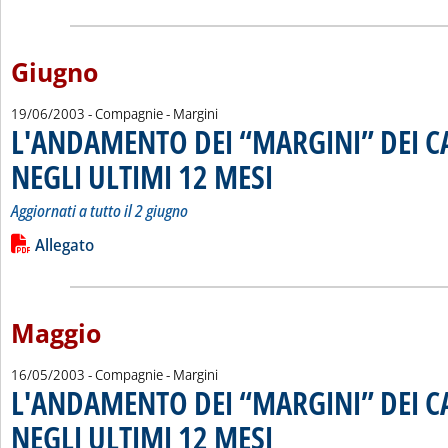
Giugno
19/06/2003
- Compagnie - Margini
L'ANDAMENTO DEI “MARGINI” DEI 
NEGLI ULTIMI 12 MESI
. Sottotitolo: Aggiornati a tutto il 2 gi
. Pubblicata giovedì 19 giugno 2003 a
Aggiornati a tutto il 2 giugno
Leggi tutta la notizia: 'L'ANDAMENTO DEI “MARGINI” DEI C
Lista allegati PDF alla notizia
Allegato
Maggio
16/05/2003
- Compagnie - Margini
L'ANDAMENTO DEI “MARGINI” DEI 
NEGLI ULTIMI 12 MESI
. Sottotitolo: Aggiornati a tutto il 5 m
. Pubblicata venerdì 16 maggio 2003 