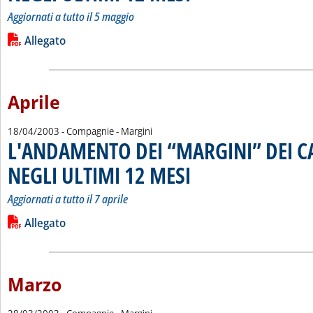
Aggiornati a tutto il 5 maggio
Leggi tutta la notizia: 'L'ANDAMENTO DEI “MARGINI” DEI C
Lista allegati PDF alla notizia
Allegato
Aprile
18/04/2003
- Compagnie - Margini
L'ANDAMENTO DEI “MARGINI” DEI 
NEGLI ULTIMI 12 MESI
. Sottotitolo: Aggiornati a tutto il 7 ap
. Pubblicata venerdì 18 aprile 2003 a
Aggiornati a tutto il 7 aprile
Leggi tutta la notizia: 'L'ANDAMENTO DEI “MARGINI” DEI C
Lista allegati PDF alla notizia
Allegato
Marzo