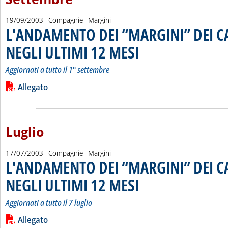
19/09/2003
- Compagnie - Margini
L'ANDAMENTO DEI “MARGINI” DEI 
NEGLI ULTIMI 12 MESI
. Sottotitolo: Aggiornati a tutto il 1° 
. Pubblicata venerdì 19 settembre 20
Aggiornati a tutto il 1° settembre
Leggi tutta la notizia: 'L'ANDAMENTO DEI “MARGINI” DEI C
Lista allegati PDF alla notizia
Allegato
Luglio
17/07/2003
- Compagnie - Margini
L'ANDAMENTO DEI “MARGINI” DEI 
NEGLI ULTIMI 12 MESI
. Sottotitolo: Aggiornati a tutto il 7 lug
. Pubblicata giovedì 17 luglio 2003 a
Aggiornati a tutto il 7 luglio
Leggi tutta la notizia: 'L'ANDAMENTO DEI “MARGINI” DEI C
Lista allegati PDF alla notizia
Allegato