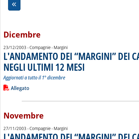
Dicembre
23/12/2003
- Compagnie - Margini
L'ANDAMENTO DEI “MARGINI” DEI 
NEGLI ULTIMI 12 MESI
. Sottotitolo: Aggiornati a tutto il 1° 
. Pubblicata martedì 23 dicembre 20
Aggiornati a tutto il 1° dicembre
Leggi tutta la notizia: 'L'ANDAMENTO DEI “MARGINI” DEI C
Lista allegati PDF alla notizia
Allegato
Novembre
27/11/2003
- Compagnie - Margini
L'ANDAMENTO DEI “MARGINI” DEI 