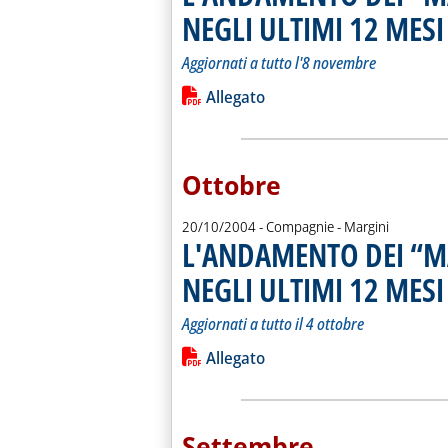
NEGLI ULTIMI 12 MESI
.
.
Aggiornati a tutto l'8 novembre
Leggi tutta la notizia: 'L'ANDAMEN
Lista allegati PDF alla notiz
Allegato
Ottobre
20/10/2004
- Compagnie - Margini
L'ANDAMENTO DEI “M
NEGLI ULTIMI 12 MESI
.
.
Aggiornati a tutto il 4 ottobre
Leggi tutta la notizia: 'L'ANDAMEN
Lista allegati PDF alla notiz
Allegato
Settembre