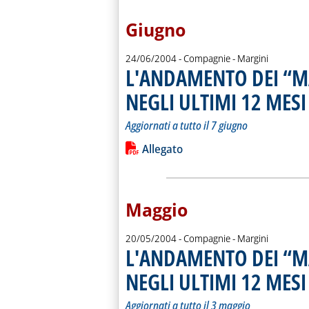
Giugno
24/06/2004
- Compagnie - Margini
L'ANDAMENTO DEI “M
NEGLI ULTIMI 12 MESI
.
.
Aggiornati a tutto il 7 giugno
Leggi tutta la notizia: 'L'ANDAMEN
Lista allegati PDF alla notiz
Allegato
Maggio
20/05/2004
- Compagnie - Margini
L'ANDAMENTO DEI “M
NEGLI ULTIMI 12 MESI
.
.
Aggiornati a tutto il 3 maggio