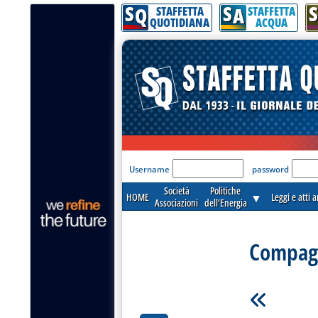
S
S
S
Q
A
STAFFETTA
STAFFETTA
QUOTIDIANA
ACQUA
'Modulo Login per acceder
Username
password
Società
Politiche
HOME
▼
Leggi e atti 
Associazioni
dell'Energia
Compagn