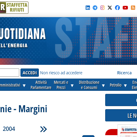
R
STAFFETTA
RIFIUTI
e'
Non riesco ad accedere
Ricerca
Attività
Mercati e
Distribuzione
En
amministrativi
▼
▼
▼
Petrolio
▼
Parlamentare
Prezzi
e Consumi
Ele
ie - Margini
LE 
2004