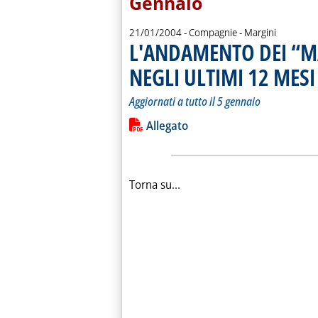
Gennaio
21/01/2004
- Compagnie - Margini
L'ANDAMENTO DEI “M
NEGLI ULTIMI 12 MESI
.
.
Aggiornati a tutto il 5 gennaio
Leggi tutta la notizia: 'L'ANDAMEN
Lista allegati PDF alla notiz
Allegato
Torna su...