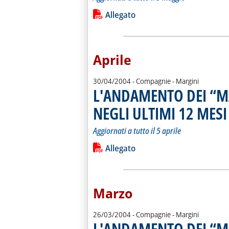
Leggi tutta la notizia: 'L'ANDAMEN
Lista allegati PDF alla notiz
Allegato
Aprile
30/04/2004
- Compagnie - Margini
L'ANDAMENTO DEI “M
NEGLI ULTIMI 12 MESI
.
.
Aggiornati a tutto il 5 aprile
Leggi tutta la notizia: 'L'ANDAMEN
Lista allegati PDF alla notiz
Allegato
Marzo
26/03/2004
- Compagnie - Margini
L'ANDAMENTO DEI “M