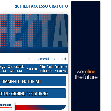
RICHIEDI ACCESSO GRATUITO
Abbonamenti
Contatti
ergia
Gas Naturale
Altre Fonti
Ambiente
Nucleare
ttrica
GPL - GNL
Efficienza
Sicurezza
COMMENTI - EDITORIALI
NOTIZIE GIORNO PER GIORNO