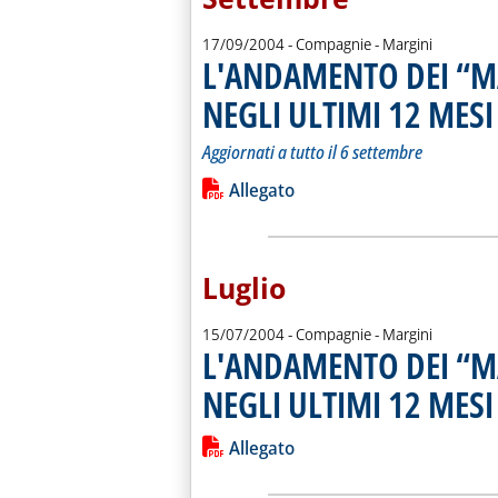
17/09/2004
- Compagnie - Margini
L'ANDAMENTO DEI “M
NEGLI ULTIMI 12 MESI
.
.
Aggiornati a tutto il 6 settembre
Leggi tutta la notizia: 'L'ANDAMEN
Lista allegati PDF alla notiz
Allegato
Luglio
15/07/2004
- Compagnie - Margini
L'ANDAMENTO DEI “M
NEGLI ULTIMI 12 MESI
.
Leggi tutta la notizia: 'L'ANDAMEN
Lista allegati PDF alla notiz
Allegato