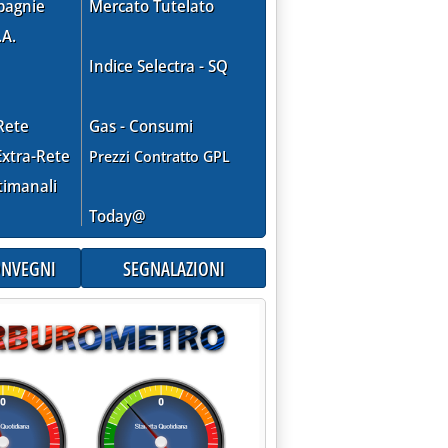
pagnie
Mercato Tutelato
.A.
Indice Selectra - SQ
Rete
Gas - Consumi
xtra-Rete
Prezzi Contratto GPL
timanali
Today@
CONVEGNI
SEGNALAZIONI