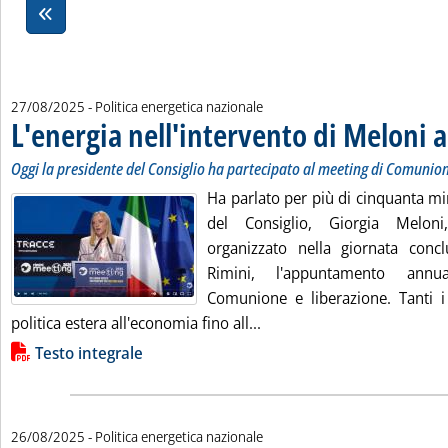
27/08/2025
- Politica energetica nazionale
L'energia nell'intervento di Meloni 
Oggi la presidente del Consiglio ha partecipato al meeting di Comunion
Ha parlato per più di cinquanta mi
del Consiglio, Giorgia Meloni
organizzato nella giornata conc
Rimini, l'appuntamento annu
Comunione e liberazione. Tanti i 
Leggi tutta la notizia: 'L'
politica estera all'economia fino all...
Lista allegati PDF alla notizia
Testo integrale
26/08/2025
- Politica energetica nazionale