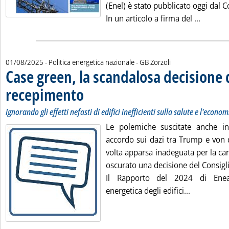
(Enel) è stato pubblicato oggi dal C
Leggi tu
In un articolo a firma del ...
di:
01/08/2025
- Politica energetica nazionale -
GB Zorzoli
Case green, la scandalosa decisione d
recepimento
. Sottotitolo: Ignorando gli effetti nefasti di edifici inefficie
. Pubblicata venerdì 01 agosto 2025 alle 9.42.
Ignorando gli effetti nefasti di edifici inefficienti sulla salute e l'econom
Le polemiche suscitate anche in
accordo sui dazi tra Trump e von 
volta apparsa inadeguata per la ca
oscurato una decisione del Consiglio
Il Rapporto del 2024 di Enea 
Leggi tutta
energetica degli edifici...