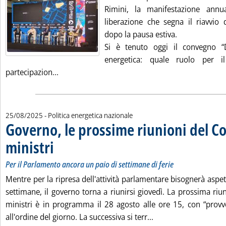
Rimini, la manifestazione ann
liberazione che segna il riavvio d
dopo la pausa estiva.
Si è tenuto oggi il convegno “D
energetica: quale ruolo per i
Leggi tutta la notizia: 'Nucleare, Pichetto e Ma
partecipazion...
25/08/2025
- Politica energetica nazionale
Governo, le prossime riunioni del Co
ministri
. Sottotitolo: Per il Parlamento ancora un paio di settimane di ferie
. Pubblicata lunedì 25 agosto 2025 alle 17.26.
Per il Parlamento ancora un paio di settimane di ferie
Mentre per la ripresa dell'attività parlamentare bisognerà aspe
settimane, il governo torna a riunirsi giovedì. La prossima riu
ministri è in programma il 28 agosto alle ore 15, con “prov
Leggi tutta la notizi
all'ordine del giorno. La successiva si terr...