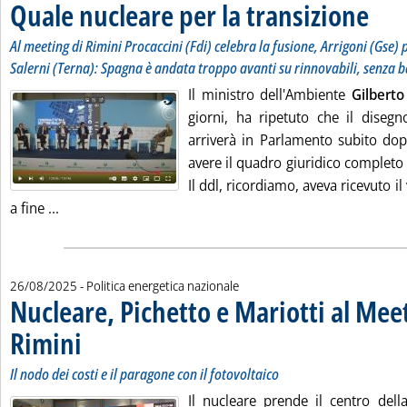
Quale nucleare per la transizione
. Sottoti
. Pubbli
Al meeting di Rimini Procaccini (Fdi) celebra la fusione, Arrigoni (Gse) p
Salerni (Terna): Spagna è andata troppo avanti su rinnovabili, senza b
Il ministro dell'Ambiente
Gilberto
giorni, ha ripetuto che il disegn
arriverà in Parlamento subito dop
avere il quadro giuridico completo 
Il ddl, ricordiamo, aveva ricevuto il
Leggi tutta la notizia: 'Quale nucleare per la transizi
a fine ...
26/08/2025
- Politica energetica nazionale
Nucleare, Pichetto e Mariotti al Mee
Rimini
. Sottotitolo: Il nodo dei costi e il paragone con il fotovoltaico
. Pubblicata martedì 26 agosto 2025 alle 16.51.
Il nodo dei costi e il paragone con il fotovoltaico
Il nucleare prende il centro dell