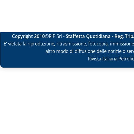
Copyright 2010
©RIP Srl -
Staffetta Quotidiana - Reg. Tri
E' vietata la riproduzione, ritrasmissione, fotocopia, immissione 
altro modo di diffusione delle notizie o ser
Rivista Italiana Petrol