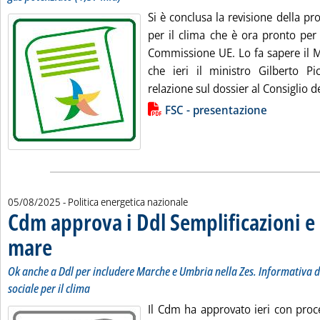
Si è conclusa la revisione della pr
per il clima che è ora pronto per
Commissione UE. Lo fa sapere il 
che ieri il ministro Gilberto P
relazione sul dossier al Consiglio de
Lista allegati PDF alla notizia
FSC - presentazione
05/08/2025
- Politica energetica nazionale
Cdm approva i Ddl Semplificazioni e
mare
. Sottotitolo: Ok anche a Ddl per includere Marche e Umbria nella Zes. Informati
. Pubblicata martedì 05 agosto 2025 alle 8.33.
Ok anche a Ddl per includere Marche e Umbria nella Zes. Informativa di
sociale per il clima
Il Cdm ha approvato ieri con proc