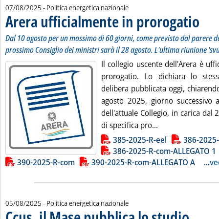
07/08/2025
- Politica energetica nazionale
Arera ufficialmente in prorogatio
. Sottot
. Pubbli
Dal 10 agosto per un massimo di 60 giorni, come previsto dal parere de
prossimo Consiglio dei ministri sarà il 28 agosto. L'ultima riunione 'svu
Il collegio uscente dell'Arera è uff
prorogatio. Lo dichiara lo stes
delibera pubblicata oggi, chiarend
agosto 2025, giorno successivo a
dell'attuale Collegio, in carica dal
Leggi tutta la not
di specifica pro...
Lista allegati PDF alla notizia
385-2025-R-eel
386-2025
386-2025-R-com-ALLEGATO 1
390-2025-R-com
390-2025-R-com-ALLEGATO A
...
ve
05/08/2025
- Politica energetica nazionale
Ccus, il Mase pubblica lo studio