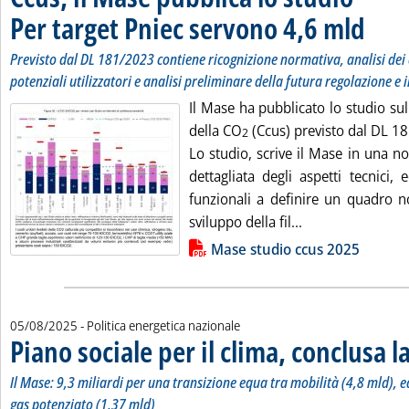
Per target Pniec servono 4,6 mld
. Sottotit
. Pubblica
Previsto dal DL 181/2023 contiene ricognizione normativa, analisi dei
potenziali utilizzatori e analisi preliminare della futura regolazione e
Il Mase ha pubblicato lo studio sul
della CO
(Ccus) previsto dal DL 18
2
Lo studio, scrive il Mase in una not
dettagliata degli aspetti tecnici,
funzionali a definire un quadro no
Leggi tutta la no
sviluppo della fil...
Lista allegati PDF alla notizia
Mase studio ccus 2025
05/08/2025
- Politica energetica nazionale
Piano sociale per il clima, conclusa l
Il Mase: 9,3 miliardi per una transizione equa tra mobilità (4,8 mld), e
gas potenziato (1,37 mld)