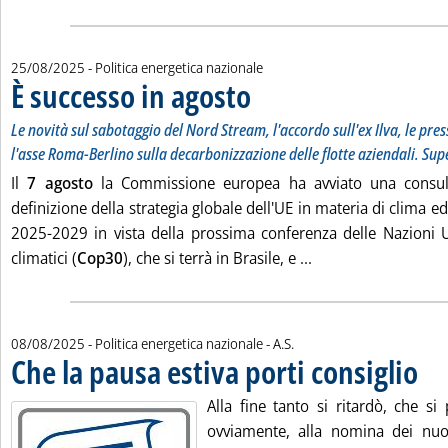
25/08/2025
- Politica energetica nazionale
È successo in agosto
. Sottotitolo: Le novità sul sabotaggio del
. Pubblicata lunedì 25 agosto 2025 alle 1
Le novità sul sabotaggio del Nord Stream, l'accordo sull'ex Ilva, le pres
l'asse Roma-Berlino sulla decarbonizzazione delle flotte aziendali. Sup
Il
7 agosto
la Commissione europea ha avviato una consulta
definizione della strategia globale dell'UE in materia di clima e
2025-2029 in vista della prossima conferenza delle Nazioni 
Leggi tutta la notiz
climatici (
Cop30
), che si terrà in Brasile, e ...
di:
08/08/2025
- Politica energetica nazionale -
A.S.
Che la pausa estiva porti consiglio
. Pubb
Alla fine tanto si ritardò, che si
ovviamente, alla nomina dei nuovi