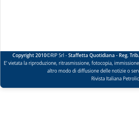
Copyright 2010
©RIP Srl -
Staffetta Quotidiana - Reg. Tri
E' vietata la riproduzione, ritrasmissione, fotocopia, immissione 
altro modo di diffusione delle notizie o ser
Rivista Italiana Petrol