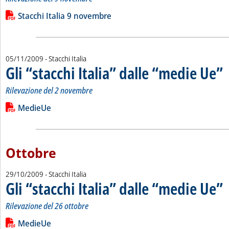
Leggi tutta la notizia: 'Gli “stacchi Italia” dalle “medie Ue”'
Lista allegati PDF alla notizia
Stacchi Italia 9 novembre
05/11/2009
- Stacchi Italia
Gli “stacchi Italia” dalle “medie Ue”
. 
. 
Rilevazione del 2 novembre
Leggi tutta la notizia: 'Gli “stacchi Italia” dalle “medie Ue”'
Lista allegati PDF alla notizia
MedieUe
Ottobre
29/10/2009
- Stacchi Italia
Gli “stacchi Italia” dalle “medie Ue”
. 
. 
Rilevazione del 26 ottobre
Leggi tutta la notizia: 'Gli “stacchi Italia” dalle “medie Ue”'
Lista allegati PDF alla notizia
MedieUe