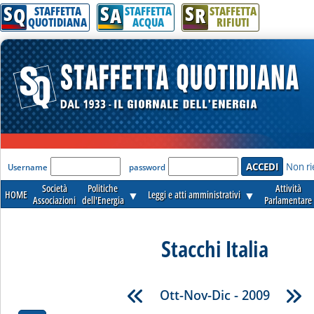
S
S
S
Q
A
R
STAFFETTA
STAFFETTA
STAFFETTA
QUOTIDIANA
ACQUA
RIFIUTI
'Modulo Login per accedere'
Non ri
Username
password
Società
Politiche
Attività
HOME
▼
Leggi e atti amministrativi
▼
Associazioni
dell'Energia
Parlamentare
Stacchi Italia
Ott-Nov-Dic - 2009