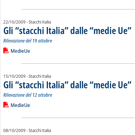
22/10/2009
- Stacchi Italia
Gli “stacchi Italia” dalle “medie Ue”
. 
. 
Rilevazione del 19 ottobre
Leggi tutta la notizia: 'Gli “stacchi Italia” dalle “medie Ue”'
Lista allegati PDF alla notizia
MedieUe
15/10/2009
- Stacchi Italia
Gli “stacchi Italia” dalle “medie Ue”
. 
. 
Rilevazione del 12 ottobre
Leggi tutta la notizia: 'Gli “stacchi Italia” dalle “medie Ue”'
Lista allegati PDF alla notizia
MedieUe
08/10/2009
- Stacchi Italia