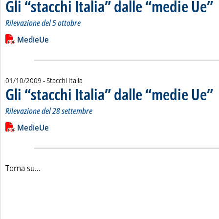
Gli “stacchi Italia” dalle “medie Ue”
. 
. 
Rilevazione del 5 ottobre
Leggi tutta la notizia: 'Gli “stacchi Italia” dalle “medie Ue”'
Lista allegati PDF alla notizia
MedieUe
01/10/2009
- Stacchi Italia
Gli “stacchi Italia” dalle “medie Ue”
. 
. 
Rilevazione del 28 settembre
Leggi tutta la notizia: 'Gli “stacchi Italia” dalle “medie Ue”'
Lista allegati PDF alla notizia
MedieUe
Torna su...