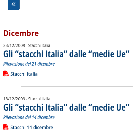
Dicembre
23/12/2009
- Stacchi Italia
Gli “stacchi Italia” dalle “medie Ue”
. 
. 
Rilevazione del 21 dicembre
Leggi tutta la notizia: 'Gli “stacchi Italia” dalle “medie Ue”'
Lista allegati PDF alla notizia
Stacchi Italia
18/12/2009
- Stacchi Italia
Gli “stacchi Italia” dalle “medie Ue”
. 
. 
Rilevazione del 14 dicembre
Leggi tutta la notizia: 'Gli “stacchi Italia” dalle “medie Ue”'
Lista allegati PDF alla notizia
Stacchi 14 dicembre