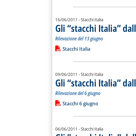
16/06/2011
- Stacchi Italia
Gli “stacchi Italia” da
Rilevazione del 13 giugno
Leggi tutta la notizia: 'Gli “stacchi It
Lista allegati PDF alla notiz
Stacchi Italia
09/06/2011
- Stacchi Italia
Gli “stacchi Italia” da
Rilevazione del 6 giugno
Leggi tutta la notizia: 'Gli “stacchi It
Lista allegati PDF alla notiz
Stacchi 6 giugno
06/06/2011
- Stacchi Italia