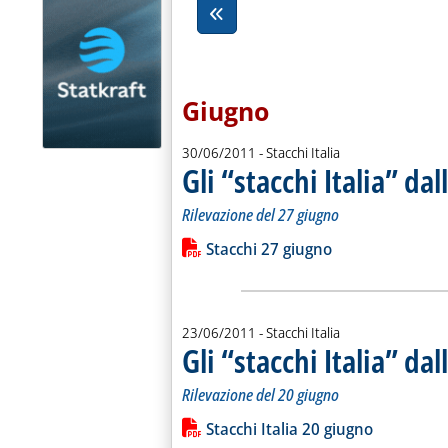
Giugno
30/06/2011
- Stacchi Italia
Gli “stacchi Italia” da
Rilevazione del 27 giugno
Leggi tutta la notizia: 'Gli “stacchi It
Lista allegati PDF alla notiz
Stacchi 27 giugno
23/06/2011
- Stacchi Italia
Gli “stacchi Italia” da
Rilevazione del 20 giugno
Leggi tutta la notizia: 'Gli “stacchi It
Lista allegati PDF alla notiz
Stacchi Italia 20 giugno