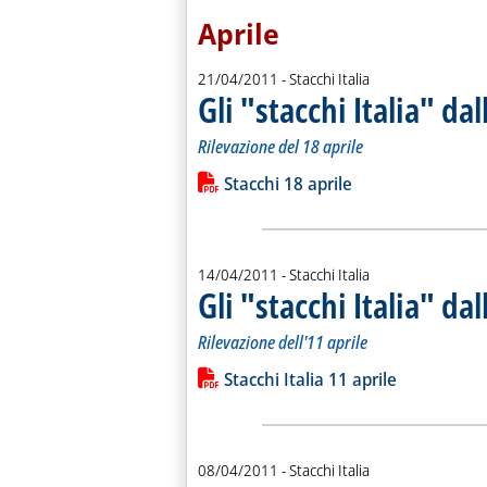
Aprile
21/04/2011
- Stacchi Italia
Gli "stacchi Italia" d
Rilevazione del 18 aprile
Leggi tutta la notizia: 'Gli "stacchi It
Lista allegati PDF alla notiz
Stacchi 18 aprile
14/04/2011
- Stacchi Italia
Gli "stacchi Italia" d
Rilevazione dell'11 aprile
Leggi tutta la notizia: 'Gli "stacchi It
Lista allegati PDF alla notiz
Stacchi Italia 11 aprile
08/04/2011
- Stacchi Italia