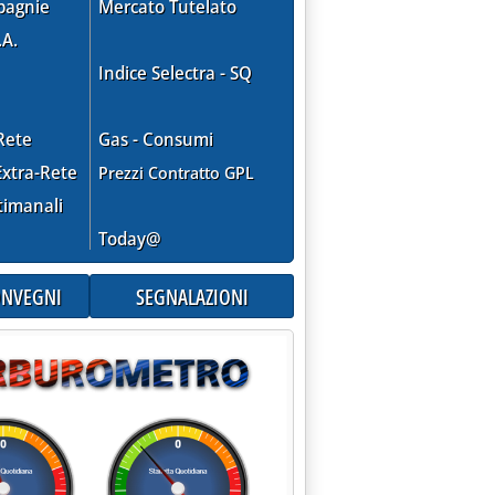
pagnie
Mercato Tutelato
.A.
Indice Selectra - SQ
Rete
Gas - Consumi
xtra-Rete
Prezzi Contratto GPL
timanali
Today@
CONVEGNI
SEGNALAZIONI