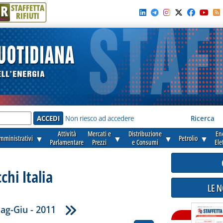
R
STAFFETTA
RIFIUTI
e'
Non riesco ad accedere
Ricerca
Attività
Mercati e
Distribuzione
En
amministrativi
▼
▼
▼
Petrolio
▼
Parlamentare
Prezzi
e Consumi
Ele
chi Italia
LE 
ag-Giu - 2011