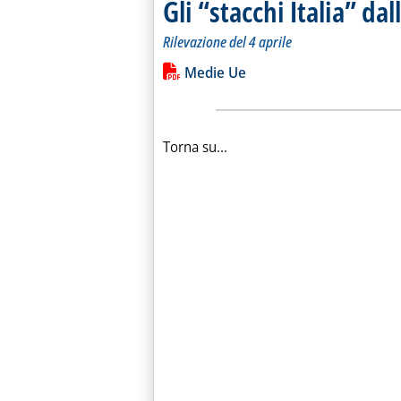
Gli “stacchi Italia” da
Rilevazione del 4 aprile
Leggi tutta la notizia: 'Gli “stacchi It
Lista allegati PDF alla notiz
Medie Ue
Torna su...