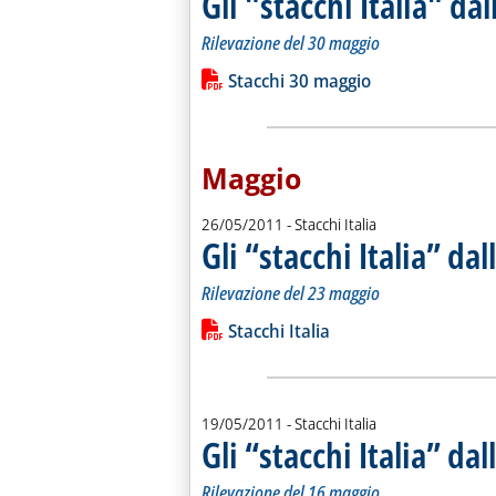
Gli "stacchi Italia" d
Rilevazione del 30 maggio
Leggi tutta la notizia: 'Gli "stacchi It
Lista allegati PDF alla notiz
Stacchi 30 maggio
Maggio
26/05/2011
- Stacchi Italia
Gli “stacchi Italia” da
Rilevazione del 23 maggio
Leggi tutta la notizia: 'Gli “stacchi It
Lista allegati PDF alla notiz
Stacchi Italia
19/05/2011
- Stacchi Italia
Gli “stacchi Italia” da
Rilevazione del 16 maggio