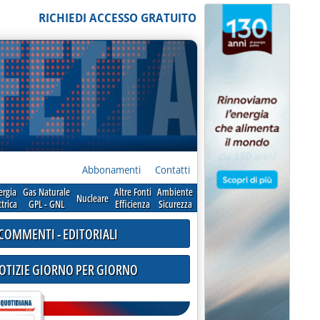
RICHIEDI ACCESSO GRATUITO
Abbonamenti
Contatti
ergia
Gas Naturale
Altre Fonti
Ambiente
Nucleare
ttrica
GPL - GNL
Efficienza
Sicurezza
COMMENTI - EDITORIALI
NOTIZIE GIORNO PER GIORNO