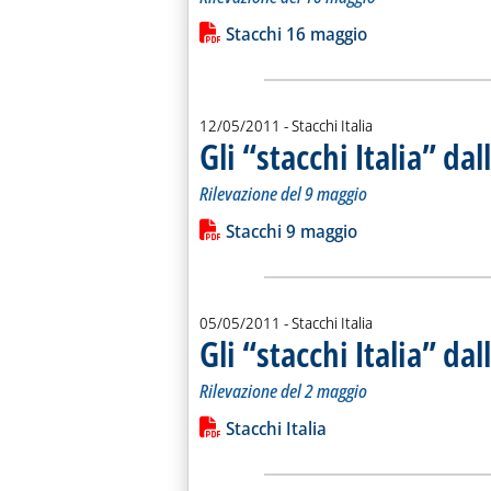
Leggi tutta la notizia: 'Gli “stacchi It
Lista allegati PDF alla notiz
Stacchi 16 maggio
12/05/2011
- Stacchi Italia
Gli “stacchi Italia” da
Rilevazione del 9 maggio
Leggi tutta la notizia: 'Gli “stacchi It
Lista allegati PDF alla notiz
Stacchi 9 maggio
05/05/2011
- Stacchi Italia
Gli “stacchi Italia” da
Rilevazione del 2 maggio
Leggi tutta la notizia: 'Gli “stacchi It
Lista allegati PDF alla notiz
Stacchi Italia