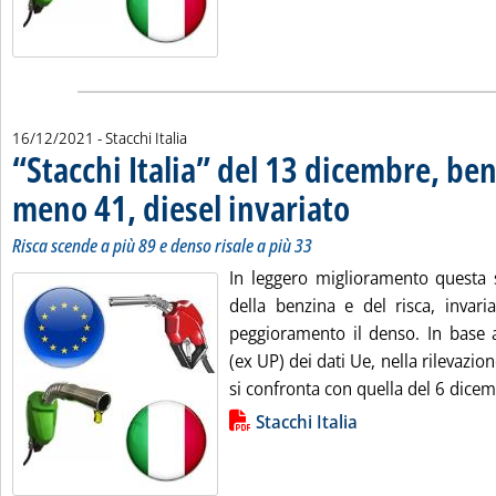
16/12/2021
- Stacchi Italia
“Stacchi Italia” del 13 dicembre, ben
meno 41, diesel invariato
. Sottotitolo: Risca scende 
. Pubblicata giovedì 16 dic
Risca scende a più 89 e denso risale a più 33
In leggero miglioramento questa s
della benzina e del risca, invaria
peggioramento il denso. In base 
(ex UP) dei dati Ue, nella rilevazio
si confronta con quella del 6 dicem
Lista allegati PDF alla notizia
Stacchi Italia