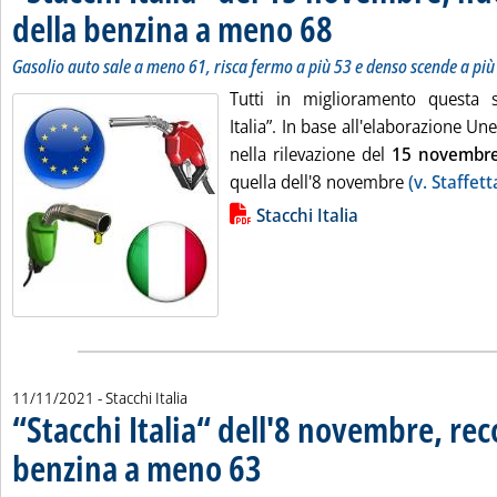
della benzina a meno 68
. Sottotitolo: Gasolio auto sal
. Pubblicata giovedì 18 novemb
Gasolio auto sale a meno 61, risca fermo a più 53 e denso scende a più
Tutti in miglioramento questa s
Italia”. In base all'elaborazione Un
nella rilevazione del
15
novembr
quella dell'8 novembre
(v. Staffet
Lista allegati PDF alla notizia
Stacchi Italia
11/11/2021
- Stacchi Italia
“Stacchi Italia“ dell'8 novembre, rec
benzina a meno 63
. Sottotitolo: Gasolio auto sale a meno 59, 
. Pubblicata giovedì 11 novembre 2021 alle 