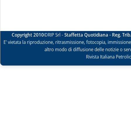
Copyright 2010
©RIP Srl -
Staffetta Quotidiana - Reg. Tri
E' vietata la riproduzione, ritrasmissione, fotocopia, immissione 
altro modo di diffusione delle notizie o ser
Rivista Italiana Petrol