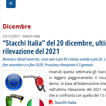
Dicembre
23/12/2021
- Stacchi Italia
“Stacchi Italia” del 20 dicembre, ult
rilevazione del 2021
. Sottotitolo: Benzina e diesel invariati,
. Pubblicata giovedì 23 dicembre 2021 al
Benzina e diesel invariati, risca sale a più 90 e denso scende a più 26. L
fine novembre e a fine 2020. Prossima rilevazione il 3 gennaio
Invariati questa settimana gli stacc
in leggero peggioramento il risca
denso. In base all'elaborazione Un
nell'ultima rilevazione del 2021 re
che si confronta con quella del 13 
Lista allegati PDF alla notizia
Stacchi Italia