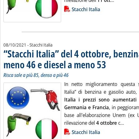
rilevazione dell'
11
ott
...
Lista allegati PDF alla notizia
Stacchi Italia
08/10/2021
- Stacchi Italia
“Stacchi Italia” del 4 ottobre, benzin
meno 46 e diesel a meno 53
. Sottotitolo: Risca sa
. Pubblicata venerdì 0
Risca sale a più 85, denso a più 46
In netto miglioramento questa s
Italia” di benzina e gasolio auto,
Italia i prezzi sono aumentat
Germania e Francia
, in peggiora
base all'elaborazione Unem (ex U
Leggi t
rilevazione del
4 ottobre
c...
Lista allegati PDF alla notizia
Stacchi Italia