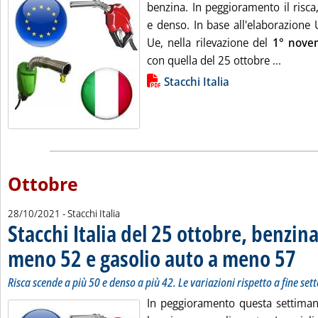
benzina. In peggioramento il risca,
e denso. In base all'elaborazione
Ue, nella rilevazione del
1°
nove
Leggi t
con quella del 25 ottobre ...
Lista allegati PDF alla notizia
Stacchi Italia
Ottobre
28/10/2021
- Stacchi Italia
Stacchi Italia del 25 ottobre, benzin
meno 52 e gasolio auto a meno 57
. Sott
. Pubb
Risca scende a più 50 e denso a più 42. Le variazioni rispetto a fine se
In peggioramento questa settimana 