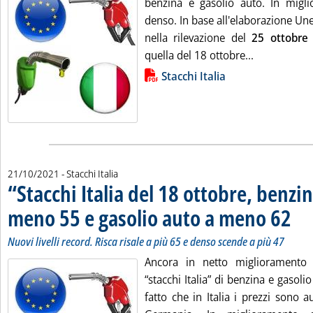
benzina e gasolio auto. In miglio
denso. In base all'elaborazione Un
nella rilevazione del
25
ottobre
Leggi tutta 
quella del 18 ottobre...
Lista allegati PDF alla notizia
Stacchi Italia
21/10/2021
- Stacchi Italia
“Stacchi Italia del 18 ottobre, benzin
meno 55 e gasolio auto a meno 62
. Sotto
. Pubb
Nuovi livelli record. Risca risale a più 65 e denso scende a più 47
Ancora in netto miglioramento 
“stacchi Italia” di benzina e gasoli
fatto che in Italia i prezzi sono