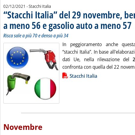
02/12/2021
- Stacchi Italia
“Stacchi Italia” del 29 novembre, b
a meno 56 e gasolio auto a meno 57
. 
. 
Risca sale a più 70 e denso a più 34
In peggioramento anche questa
“stacchi Italia”. In base all'elabor
dati Ue, nella rilevazione del
confronta con quella del 22 novemb
Lista allegati PDF alla notizia
Stacchi Italia
Novembre