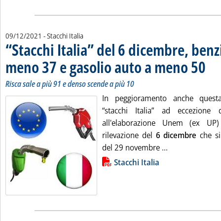
09/12/2021
- Stacchi Italia
“Stacchi Italia” del 6 dicembre, ben
meno 37 e gasolio auto a meno 50
. Sott
. Pubb
Risca sale a più 91 e denso scende a più 10
In peggioramento anche questa
“stacchi Italia” ad eccezione
all'elaborazione Unem (ex UP)
rilevazione del
6 dicembre
che si
Leggi tutta la 
del 29 novembre ...
Lista allegati PDF alla notizia
Stacchi Italia