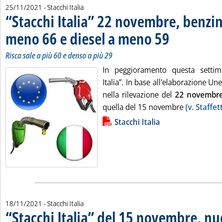
25/11/2021
- Stacchi Italia
“Stacchi Italia” 22 novembre, benzi
meno 66 e diesel a meno 59
. Sottotitolo: Risca sa
. Pubblicata giovedì 
Risca sale a più 60 e denso a più 29
In peggioramento questa settima
Italia”. In base all'elaborazione Un
nella rilevazione del
22
novembr
quella del 15 novembre
(v. Staffe
Lista allegati PDF alla notizia
Stacchi Italia
18/11/2021
- Stacchi Italia
“Stacchi Italia” del 15 novembre, n