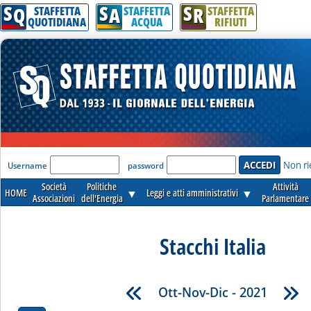
S
S
S
Q
A
R
STAFFETTA
STAFFETTA
STAFFETTA
QUOTIDIANA
ACQUA
RIFIUTI
'Modulo Login per accedere'
Non ri
Username
password
Società
Politiche
Attività
HOME
▼
Leggi e atti amministrativi
▼
Associazioni
dell'Energia
Parlamentare
Stacchi Italia
Ott-Nov-Dic - 2021