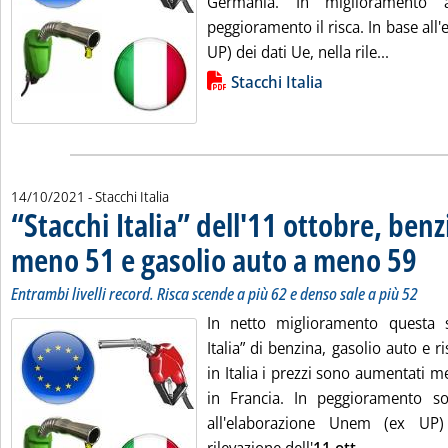
Germania. In miglioramento 
peggioramento il risca. In base al
Leggi tu
UP) dei dati Ue, nella rile...
Lista allegati PDF alla notizia
Stacchi Italia
14/10/2021
- Stacchi Italia
“Stacchi Italia” dell'11 ottobre, benz
meno 51 e gasolio auto a meno 59
. Sott
. Pubb
Entrambi livelli record. Risca scende a più 62 e denso sale a più 52
In netto miglioramento questa s
Italia” di benzina, gasolio auto e ri
in Italia i prezzi sono aumentati 
in Francia. In peggioramento so
all'elaborazione Unem (ex UP)
Leggi tutta