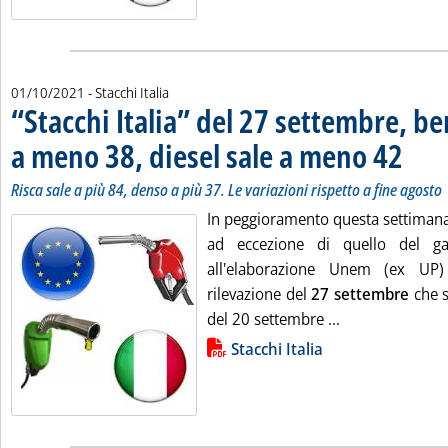
01/10/2021
- Stacchi Italia
“Stacchi Italia” del 27 settembre, b
a meno 38, diesel sale a meno 42
. Sottotit
. Pubblic
Risca sale a più 84, denso a più 37. Le variazioni rispetto a fine agosto
In peggioramento questa settimana tu
ad eccezione di quello del ga
all'elaborazione Unem (ex UP)
rilevazione del
27 settembre
che s
Leggi tutta la 
del 20 settembre ...
Lista allegati PDF alla notizia
Stacchi Italia