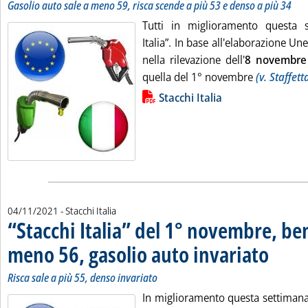
Gasolio auto sale a meno 59, risca scende a più 53 e denso a più 34
Tutti in miglioramento questa s
Italia”. In base all'elaborazione Un
nella rilevazione dell'
8
novembre
quella del 1° novembre
(v. Staffett
Lista allegati PDF alla notizia
Stacchi Italia
04/11/2021
- Stacchi Italia
“Stacchi Italia” del 1° novembre, ben
meno 56, gasolio auto invariato
. Sottotitol
. Pubblicat
Risca sale a più 55, denso invariato
In miglioramento questa settimana l