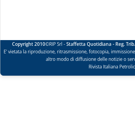
Copyright 2010
©RIP Srl -
Staffetta Quotidiana - Reg. Tri
E' vietata la riproduzione, ritrasmissione, fotocopia, immissione 
altro modo di diffusione delle notizie o ser
Rivista Italiana Petrol