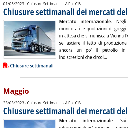
di:
01/06/2023
- Chiusure Settimanali -
A.P. e C.B.
Chiusure settimanali dei mercati del
Mercato internazionale
. Negli
monitorati le quotazioni di greggi
in attesa che si riunisca a Vienna 
se lasciare il tetto di produzione
ancora un po' il petrolio in 
Leggi tutt
indiscrezioni che circol...
Lista allegati PDF alla notizia
Chiusure settimanali
Maggio
di:
26/05/2023
- Chiusure Settimanali -
A.P. e C.B.
Chiusure settimanali dei mercati de
Mercato internazionale
. Sui 
internazionali già iniziano a pesare