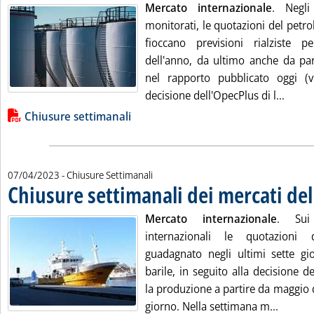
Mercato internazionale
. Negli
monitorati, le quotazioni del petro
fioccano previsioni rialziste
dell'anno, da ultimo anche da part
nel rapporto pubblicato oggi (v
Leggi 
decisione dell'OpecPlus di l...
Lista allegati PDF alla notizia
Chiusure settimanali
07/04/2023
- Chiusure Settimanali
Chiusure settimanali dei mercati del
Mercato internazionale
. Sui 
internazionali le quotazioni
guadagnato negli ultimi sette gio
barile, in seguito alla decisione de
la produzione a partire da maggio di
Leggi t
giorno. Nella settimana m...