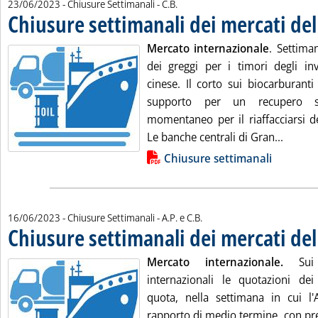
di:
23/06/2023
- Chiusure Settimanali -
C.B.
Chiusure settimanali dei mercati de
Mercato internazionale
. Settima
dei greggi per i timori degli inv
cinese. Il corto sui biocarburant
supporto per un recupero sui 
momentaneo per il riaffacciarsi d
Leggi t
Le banche centrali di Gran...
Lista allegati PDF alla notizia
Chiusure settimanali
di:
16/06/2023
- Chiusure Settimanali -
A.P. e C.B.
Chiusure settimanali dei mercati de
Mercato internazionale.
Sui c
internazionali le quotazioni de
quota, nella settimana in cui l'
rapporto di medio termine, con pre