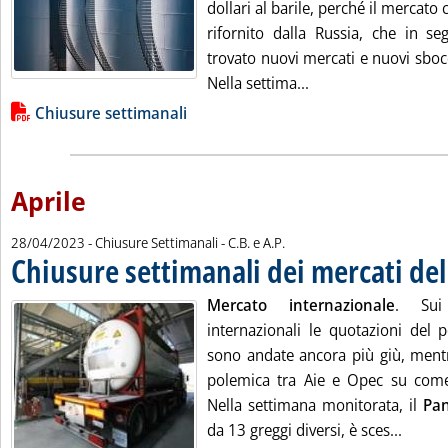
dollari al barile, perché il mercato
rifornito dalla Russia, che in se
trovato nuovi mercati e nuovi sbocc
Leggi tutta la notiz
Nella settima...
Lista allegati PDF alla notizia
Chiusure settimanali
Aprile
di:
28/04/2023
- Chiusure Settimanali -
C.B. e A.P.
Chiusure settimanali dei mercati del
Mercato internazionale
. Sui 
internazionali le quotazioni del p
sono andate ancora più giù, mentr
polemica tra Aie e Opec su come
Nella settimana monitorata, il
Pan
Leggi 
da 13 greggi diversi, è sces...