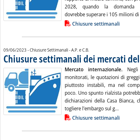
2028, quando la domanda pe
dovrebbe superare i 105 milioni di b
Lista allegati PDF alla notizia
Chiusure settimanali
di:
09/06/2023
- Chiusure Settimanali -
A.P. e C.B.
Chiusure settimanali dei mercati del
Mercato internazionale.
Negli 
monitorati, le quotazioni di gregg
piuttosto instabili, ma nel com
poco. Uno spunto rialzista potrebb
dichiarazioni della Casa Bianca, 
Leggi tut
togliere l'embargo sul g...
Lista allegati PDF alla notizia
Chiusure settimanali