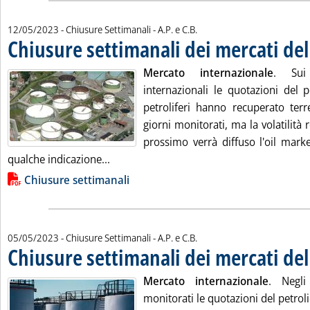
di:
12/05/2023
- Chiusure Settimanali -
A.P. e C.B.
Chiusure settimanali dei mercati de
Mercato internazionale
. Sui 
internazionali le quotazioni del p
petroliferi hanno recuperato terr
giorni monitorati, ma la volatilità 
prossimo verrà diffuso l'oil mark
Leggi tutta la notizia: 'Chiusure settima
qualche indicazione...
Lista allegati PDF alla notizia
Chiusure settimanali
di:
05/05/2023
- Chiusure Settimanali -
A.P. e C.B.
Chiusure settimanali dei mercati de
Mercato internazionale
. Negli
monitorati le quotazioni del petroli