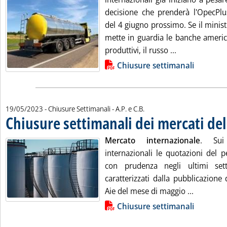
decisione che prenderà l'OpecPlu
del 4 giugno prossimo. Se il minist
mette in guardia le banche americ
Leggi tutta la
produttivi, il russo ...
Lista allegati PDF alla notizia
Chiusure settimanali
di:
19/05/2023
- Chiusure Settimanali -
A.P. e C.B.
Chiusure settimanali dei mercati de
Mercato internazionale
. Sui 
internazionali le quotazioni del 
con prudenza negli ultimi sett
caratterizzati dalla pubblicazione
Leggi tut
Aie del mese di maggio ...
Lista allegati PDF alla notizia
Chiusure settimanali