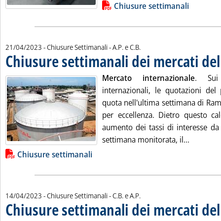
Lista allegati PDF alla notizia
Chiusure settimanali
di:
21/04/2023
- Chiusure Settimanali -
A.P. e C.B.
Chiusure settimanali dei mercati del
Mercato internazionale
. Sui 
internazionali, le quotazioni del
quota nell'ultima settimana di Ram
per eccellenza. Dietro questo cal
aumento dei tassi di interesse da 
Leggi tut
settimana monitorata, il...
Lista allegati PDF alla notizia
Chiusure settimanali
di:
14/04/2023
- Chiusure Settimanali -
C.B. e A.P.
Chiusure settimanali dei mercati del