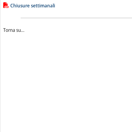
Lista allegati PDF alla notizia
Chiusure settimanali
Torna su...