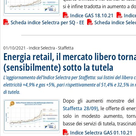
si è infine tradotta in aumento a dop
Lista allegati PDF alla notizia
Indice GAS 18.10.21
Indic
Scheda indice Selectra per SQ - EE
Scheda indice Sele
01/10/2021
- Indice Selectra - Staffetta
Energia retail, il mercato libero torn
(sensibilmente) sotto la tutela
. Sottotitolo: L
. Pubblicata ven
L'aggiornamento del'Indice Selectra per Staffetta: sui listini del liber
elettricità +4,9% e gas +5%, pari rispettivamente al 51,4% e 32,5% in m
di tutela.
Dopo gli aumenti monstre del
Staffetta 28/09)
, le offerte di ene
solo in modesto aumento, torn
basse dei servizi di tutela, trascinati 
Lista allegati PDF alla notizia
Indice Selectra GAS 01.10.21