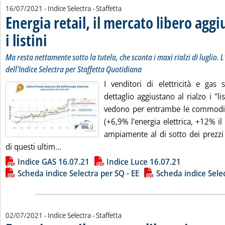
16/07/2021
- Indice Selectra - Staffetta
Energia retail, il mercato libero aggiu
i listini
. Sottotitolo: Ma resta nettamente sotto la tutela, che sconta i maxi rialzi 
. Pubblicata venerdì 16 luglio 2021 alle 11.41.
Ma resta nettamente sotto la tutela, che sconta i maxi rialzi di luglio.
dell'Indice Selectra per Staffetta Quotidiana
I venditori di elettricità e gas 
dettaglio aggiustano al rialzo i "lis
vedono per entrambe le commodit
(+6,9% l'energia elettrica, +12% i
ampiamente al di sotto dei prezzi 
Leggi tutta la notizia: 'Energia retail, il mercato
di questi ultim...
Lista allegati PDF alla notizia
Indice GAS 16.07.21
Indice Luce 16.07.21
Scheda indice Selectra per SQ - EE
Scheda indice Sele
02/07/2021
- Indice Selectra - Staffetta