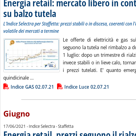
Energia retail: mercato libero in co
su balzo tutela
. Sottotitolo: L'Indice Selectra per Staffetta: prezzi st
. Pubblicata venerdì 02 luglio 2021 alle 21.57.
L'Indice Selectra per Staffetta: prezzi stabili o in discesa, coerenti co
volatile dei mercati a termine
Le offerte di elettricità e gas s
seguono la tutela nel rimbalzo a dop
1 luglio: dopo un trimestre di ria
invece stabili o in lieve calo, tor
i prezzi tutelati. E' quanto emer
Leggi tutta la notizia: 'Energia retail: mercato
quindicinale ...
Lista allegati PDF alla notizia
Indice GAS 02.07.21
Indice Luce 02.07.21
Giugno
17/06/2021
- Indice Selectra - Staffetta
Energia retail, prezzi seguono il rial