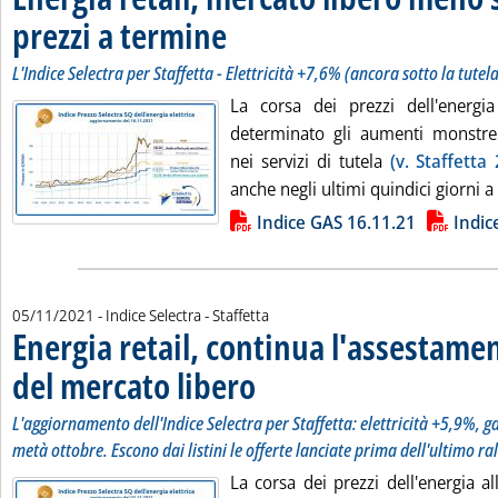
prezzi a termine
. Sottotitolo: L'Indice Selectra per Staffetta - Elett
. Pubblicata venerdì 19 novembre 2021 alle 13.40.
L'Indice Selectra per Staffetta - Elettricità +7,6% (ancora sotto la tute
La corsa dei prezzi dell'energia
determinato gli aumenti monstre
nei servizi di tutela
(v. Staffetta
anche negli ultimi quindici giorni a 
Lista allegati PDF alla notizia
Indice GAS 16.11.21
Indic
05/11/2021
- Indice Selectra - Staffetta
Energia retail, continua l'assestamen
del mercato libero
. Sottotitolo: L'aggiornamento dell'Indice Selec
. Pubblicata venerdì 05 novembre 2021 alle 1
L'aggiornamento dell'Indice Selectra per Staffetta: elettricità +5,9%, 
metà ottobre. Escono dai listini le offerte lanciate prima dell'ultimo ral
La corsa dei prezzi dell'energia al