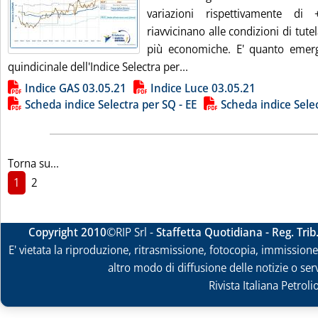
variazioni rispettivamente d
riavvicinano alle condizioni di tut
più economiche. E' quanto emerg
Leggi tutta la notizia: 'Ene
quindicinale dell'Indice Selectra per...
Lista allegati PDF alla notizia
Indice GAS 03.05.21
Indice Luce 03.05.21
Scheda indice Selectra per SQ - EE
Scheda indice Sele
Torna su...
1
2
Copyright 2010
©RIP Srl -
Staffetta Quotidiana - Reg. Tri
E' vietata la riproduzione, ritrasmissione, fotocopia, immissione 
altro modo di diffusione delle notizie o ser
Rivista Italiana Petrol