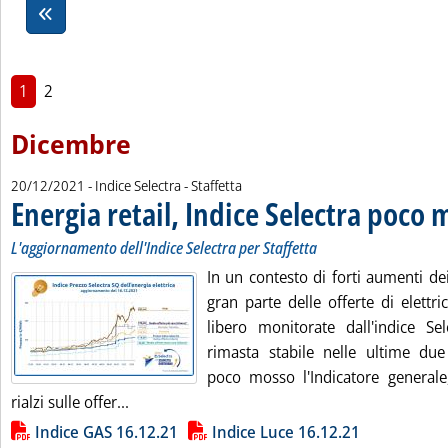
1
2
Dicembre
20/12/2021
- Indice Selectra - Staffetta
Energia retail, Indice Selectra poco
L'aggiornamento dell'Indice Selectra per Staffetta
In un contesto di forti aumenti dei 
gran parte delle offerte di elettr
libero monitorate dall'indice Sel
rimasta stabile nelle ultime due
poco mosso l'Indicatore generale,
Leggi tutta la notizia: 'Energia retail, Indice
rialzi sulle offer...
Lista allegati PDF alla notizia
Indice GAS 16.12.21
Indice Luce 16.12.21