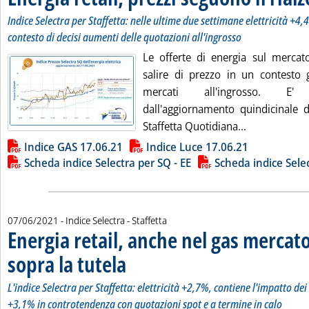
Indice Selectra per Staffetta: nelle ultime due settimane elettricità +4
contesto di decisi aumenti delle quotazioni all'ingrosso
Le offerte di energia sul mercat
salire di prezzo in un contesto g
mercati all'ingrosso. E
dall'aggiornamento quindicinale de
Leggi tutta l
Staffetta Quotidiana...
Lista allegati PDF alla notizia
Indice GAS 17.06.21
Indice Luce 17.06.21
Scheda indice Selectra per SQ - EE
Scheda indice Sele
07/06/2021
- Indice Selectra - Staffetta
Energia retail, anche nel gas mercato
sopra la tutela
. Sottotitolo: L'indice Selectra per Staffetta: elettricit
. Pubblicata lunedì 07 giugno 2021 alle 17.49.
L'indice Selectra per Staffetta: elettricità +2,7%, contiene l'impatto dei 
+3,1% in controtendenza con quotazioni spot e a termine in calo