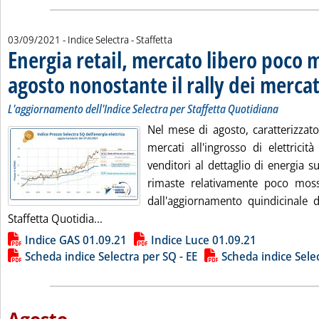
03/09/2021
- Indice Selectra - Staffetta
Energia retail, mercato libero poco 
agosto nonostante il rally dei mercat
L'aggiornamento dell'Indice Selectra per Staffetta Quotidiana
Nel mese di agosto, caratterizzato
mercati all'ingrosso di elettricit
venditori al dettaglio di energia 
rimaste relativamente poco mos
dall'aggiornamento quindicinale de
Leggi tutta la notizia: 'Energia retail, mer
Staffetta Quotidia...
Lista allegati PDF alla notizia
Indice GAS 01.09.21
Indice Luce 01.09.21
Scheda indice Selectra per SQ - EE
Scheda indice Sele