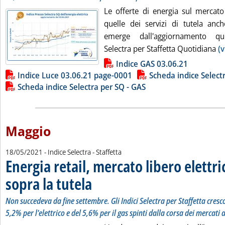
Le offerte di energia sul mercato
quelle dei servizi di tutela anc
emerge dall'aggiornamento quin
Selectra per Staffetta Quotidiana
(v
Lista allegati PDF alla notizia
Indice GAS 03.06.21
Indice Luce 03.06.21 page-0001
Scheda indice Selectr
Scheda indice Selectra per SQ - GAS
Maggio
18/05/2021
- Indice Selectra - Staffetta
Energia retail, mercato libero elettri
sopra la tutela
. Sottotitolo: Non succedeva da fine settembre. Gli Indic
. Pubblicata martedì 18 maggio 2021 alle 17.52.
Non succedeva da fine settembre. Gli Indici Selectra per Staffetta cres
5,2% per l'elettrico e del 5,6% per il gas spinti dalla corsa dei mercati 