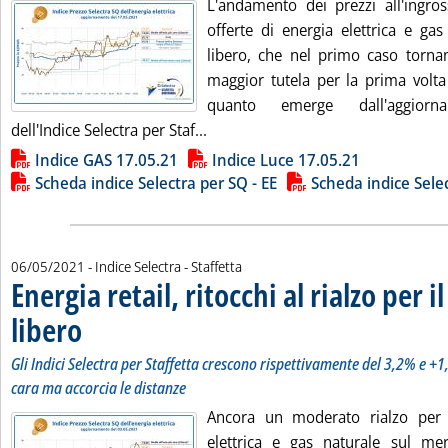
L'andamento dei prezzi all'ingros
offerte di energia elettrica e ga
libero, che nel primo caso tornano
maggior tutela per la prima volta
quanto emerge dall'aggiorna
Leggi tutta la notizia: 'Energia ret
dell'Indice Selectra per Staf...
Lista allegati PDF alla notizia
Indice GAS 17.05.21
Indice Luce 17.05.21
Scheda indice Selectra per SQ - EE
Scheda indice Sele
06/05/2021
- Indice Selectra - Staffetta
Energia retail, ritocchi al rialzo per 
libero
. Sottotitolo: Gli Indici Selectra per Staffetta crescono rispettivamente del 3
. Pubblicata giovedì 06 maggio 2021 alle 9.55.
Gli Indici Selectra per Staffetta crescono rispettivamente del 3,2% e +1
cara ma accorcia le distanze
Ancora un moderato rialzo per l
elettrica e gas naturale sul me