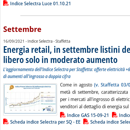
Indice Selectra Luce 01.10.21
Settembre
16/09/2021
- Indice Selectra - Staffetta
Energia retail, in settembre listini d
libero solo in moderato aumento
. Sottoti
. Pubblic
L'aggiornamento dell'Indice Selectra per Staffetta: offerte elettricità 
di aumenti all'ingrosso a doppia cifra
Come in agosto
(v. Staffetta 03/
metà di settembre, caratterizzata 
per i mercati all'ingrosso di elettric
venditori al dettaglio di energia sul
Lista allegati PDF alla notizia
Indice GAS 15-09-21
Indic
Scheda indice Selectra per SQ - EE
Scheda indice Sele