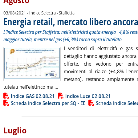
Agosto
03/08/2021
- Indice Selectra - Staffetta
Energia retail, mercato libero ancora 
L'Indice Selectra per Staffetta: nell'elettricità quota energia +4,8% re
maggior tutela, mentre nel gas (+6,3%) torna sopra il tutelato
I venditori di elettricità e gas 
dettaglio hanno aggiustato ancora al 
offerte, che vedono per ent
movimenti al rialzo (+4,8% l'energ
metano), restando ampiamente al
Leggi tutta la notizia: 'Energia retai
tutelati nell'elettrico ma ...
Lista allegati PDF alla notizia
Indice GAS 02.08.21
Indice Luce 02.08.21
Scheda indice Selectra per SQ - EE
Scheda indice Sele
Luglio