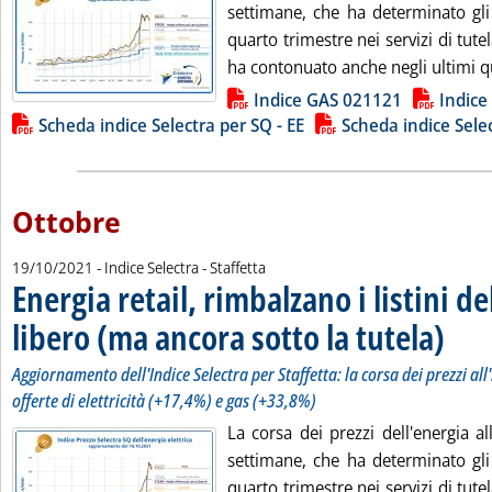
settimane, che ha determinato gl
quarto trimestre nei servizi di tute
ha contonuato anche negli ultimi qu
Lista allegati PDF alla notizia
Indice GAS 021121
Indice
Scheda indice Selectra per SQ - EE
Scheda indice Sele
Ottobre
19/10/2021
- Indice Selectra - Staffetta
Energia retail, rimbalzano i listini d
libero (ma ancora sotto la tutela)
. Sottoti
. Pubblic
Aggiornamento dell'Indice Selectra per Staffetta: la corsa dei prezzi all'
offerte di elettricità (+17,4%) e gas (+33,8%)
La corsa dei prezzi dell'energia al
settimane, che ha determinato gl
quarto trimestre nei servizi di tute