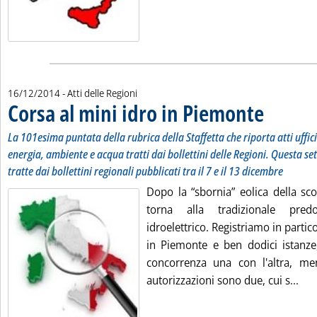
16/12/2014
- Atti delle Regioni
Corsa al mini idro in Piemonte
. Sottotitolo: L
. Pubblicata ma
La 101esima puntata della rubrica della Staffetta che riporta atti uffic
energia, ambiente e acqua tratti dai bollettini delle Regioni. Questa se
tratte dai bollettini regionali pubblicati tra il 7 e il 13 dicembre
Dopo la “sbornia” eolica della sco
torna alla tradizionale pre
idroelettrico. Registriamo in partic
in Piemonte e ben dodici istanze,
concorrenza una con l'altra, me
Leg
autorizzazioni sono due, cui s...