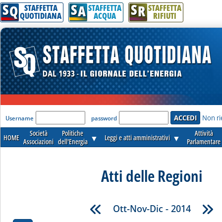
S
S
S
Q
A
R
STAFFETTA
STAFFETTA
STAFFETTA
QUOTIDIANA
ACQUA
RIFIUTI
'Modulo Login per accedere'
Non ri
Username
password
Società
Politiche
Attività
HOME
▼
Leggi e atti amministrativi
▼
Associazioni
dell'Energia
Parlamentare
Atti delle Regioni
Ott-Nov-Dic - 2014