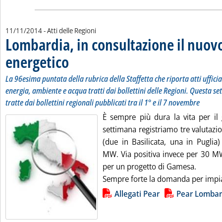
11/11/2014
- Atti delle Regioni
Lombardia, in consultazione il nuov
energetico
. Sottotitolo: La 96esima puntata della rubrica della Staffetta che 
. Pubblicata martedì 11 novembre 2014 alle 14.38.
La 96esima puntata della rubrica della Staffetta che riporta atti uffici
energia, ambiente e acqua tratti dai bollettini delle Regioni. Questa se
tratte dai bollettini regionali pubblicati tra il 1° e il 7 novembre
È sempre più dura la vita per il 
settimana registriamo tre valutazi
(due in Basilicata, una in Puglia
MW. Via positiva invece per 30 MW
per un progetto di Gamesa.
Sempre forte la domanda per impian
Lista allegati PDF alla notizia
Allegati Pear
Pear Lombar