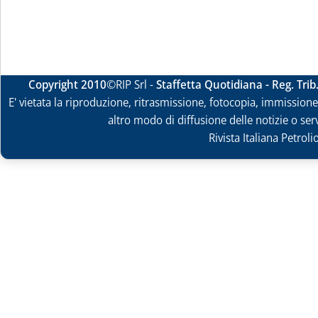
Copyright 2010
©RIP Srl -
Staffetta Quotidiana - Reg. Tri
E' vietata la riproduzione, ritrasmissione, fotocopia, immissione 
altro modo di diffusione delle notizie o ser
Rivista Italiana Petrol