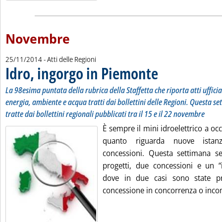
Novembre
25/11/2014
- Atti delle Regioni
Idro, ingorgo in Piemonte
. Sottotitolo: La 98esima pu
. Pubblicata martedì 25 no
La 98esima puntata della rubrica della Staffetta che riporta atti uffici
energia, ambiente e acqua tratti dai bollettini delle Regioni. Questa se
tratte dai bollettini regionali pubblicati tra il 15 e il 22 novembre
È sempre il mini idroelettrico a oc
quanto riguarda nuove istanz
concessioni. Questa settimana s
progetti, due concessioni e un 
dove in due casi sono state pre
concessione in concorrenza o inco