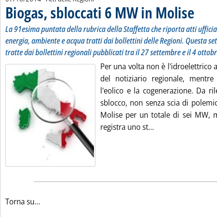
Biogas, sbloccati 6 MW in Molise
. Sottotit
. Pubblica
La 91esima puntata della rubrica della Staffetta che riporta atti uffici
energia, ambiente e acqua tratti dai bollettini delle Regioni. Questa se
tratte dai bollettini regionali pubblicati tra il 27 settembre e il 4 ottob
Per una volta non è l'idroelettrico 
del notiziario regionale, mentre 
l'eolico e la cogenerazione. Da ril
sblocco, non senza scia di polemic
Molise per un totale di sei MW, 
Leggi tutta la noti
registra uno st...
Torna su...