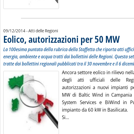
09/12/2014
- Atti delle Regioni
Eolico, autorizzazioni per 50 MW
. Sottotit
. Pubblica
La 100esima puntata della rubrica della Staffetta che riporta atti uffic
energia, ambiente e acqua tratti dai bollettini delle Regioni. Questa se
tratte dai bollettini regionali pubblicati tra il 30 novembre e il 6 dice
Ancora settore eolico in rilievo nel
degli atti ufficiali delle Re
autorizzazioni a nuovi impianti 
MW di Baltic Wind in Campania
System Services e BiWind in Pu
impianto da 60 kW in Basilicata.
Leggi tutta la notizia: 'Eolico,
Si...