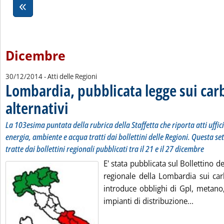
Dicembre
30/12/2014
- Atti delle Regioni
Lombardia, pubblicata legge sui car
alternativi
. Sottotitolo: La 103esima puntata della rubrica della Staffetta che
. Pubblicata martedì 30 dicembre 2014 alle 11.6.
La 103esima puntata della rubrica della Staffetta che riporta atti uffic
energia, ambiente e acqua tratti dai bollettini delle Regioni. Questa se
tratte dai bollettini regionali pubblicati tra il 21 e il 27 dicembre
E' stata pubblicata sul Bollettino d
regionale della Lombardia sui carb
introduce obblighi di Gpl, metano, 
Leggi tut
impianti di distribuzione...