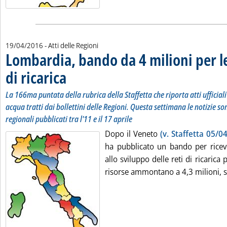
19/04/2016
- Atti delle Regioni
Lombardia, bando da 4 milioni per l
di ricarica
. Sottotitolo: La 166ma puntata della rubrica della Staffetta che ripo
. Pubblicata martedì 19 aprile 2016 alle 14.50.
La 166ma puntata della rubrica della Staffetta che riporta atti ufficial
acqua tratti dai bollettini delle Regioni. Questa settimana le notizie son
regionali pubblicati tra l'11 e il 17 aprile
Dopo il Veneto
(v. Staffetta 05/04
ha pubblicato un bando per ricever
allo sviluppo delle reti di ricarica pe
risorse ammontano a 4,3 milioni, s.