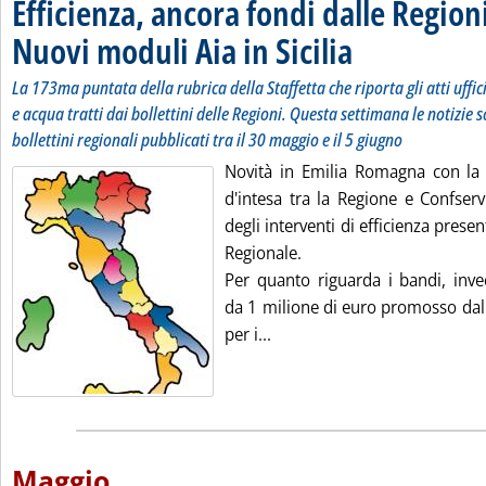
Efficienza, ancora fondi dalle Region
Nuovi moduli Aia in Sicilia
. Sottotitolo: La 173ma pun
. Pubblicata martedì 07 g
La 173ma puntata della rubrica della Staffetta che riporta gli atti uffi
e acqua tratti dai bollettini delle Regioni. Questa settimana le notizie s
bollettini regionali pubblicati tra il 30 maggio e il 5 giugno
Novità in Emilia Romagna con la s
d'intesa tra la Regione e Confser
degli interventi di efficienza prese
Regionale.
Per quanto riguarda i bandi, inve
da 1 milione di euro promosso dal
Leggi tutta la notizia: 'Effi
per i...
Maggio