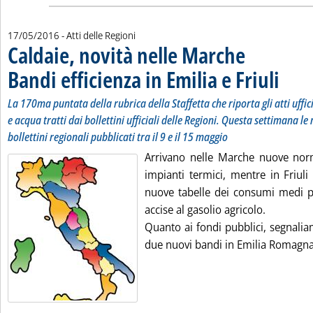
17/05/2016
- Atti delle Regioni
Caldaie, novità nelle Marche
Bandi efficienza in Emilia e Friuli
. Sottotito
. Pubblica
La 170ma puntata della rubrica della Staffetta che riporta gli atti uffi
e acqua tratti dai bollettini ufficiali delle Regioni. Questa settimana le 
bollettini regionali pubblicati tra il 9 e il 15 maggio
Arrivano nelle Marche nuove norm
impianti termici, mentre in Friuli
nuove tabelle dei consumi medi pe
accise al gasolio agricolo.
Quanto ai fondi pubblici, segnalia
due nuovi bandi in Emilia Romagna e