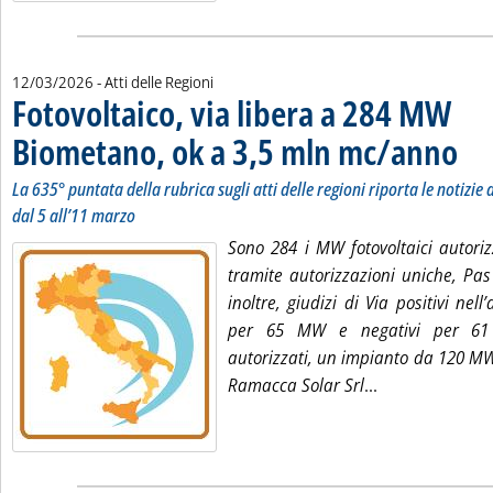
12/03/2026
- Atti delle Regioni
Fotovoltaico, via libera a 284 MW
Biometano, ok a 3,5 mln mc/anno
. Sotto
. Pubb
La 635° puntata della rubrica sugli atti delle regioni riporta le notizie d
dal 5 all’11 marzo
Sono 284 i MW fotovoltaici autori
tramite autorizzazioni uniche, Pas
inoltre, giudizi di Via positivi nell
per 65 MW e negativi per 61 
autorizzati, un impianto da 120 MW 
Leggi tutta la
Ramacca Solar Srl
...