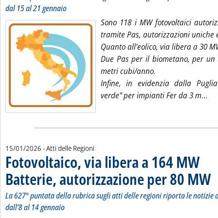
dal 15 al 21 gennaio
Sono 118 i MW fotovoltaici autori
tramite Pas, autorizzazioni uniche 
Quanto all’eolico, via libera a 30 M
Due Pas per il biometano, per un t
metri cubi/anno.
Infine, in evidenzia dalla Pugl
Leg
verde” per impianti Fer da 3 m
...
15/01/2026
- Atti delle Regioni
Fotovoltaico, via libera a 164 MW
Batterie, autorizzazione per 80 MW
. S
. P
La 627° puntata della rubrica sugli atti delle regioni riporta le notizie d
dall’8 al 14 gennaio