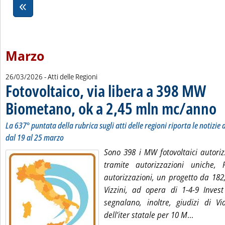
Marzo
26/03/2026
- Atti delle Regioni
Fotovoltaico, via libera a 398 MW
Biometano, ok a 2,45 mln mc/anno
. So
. P
La 637° puntata della rubrica sugli atti delle regioni riporta le notizie d
dal 19 al 25 marzo
Sono 398 i MW fotovoltaici autori
tramite autorizzazioni uniche
autorizzazioni, un progetto da 18
Vizzini, ad opera di 1-4-9 Invest
segnalano, inoltre, giudizi di Vi
Leggi tu
dell’iter statale per 10 M
...