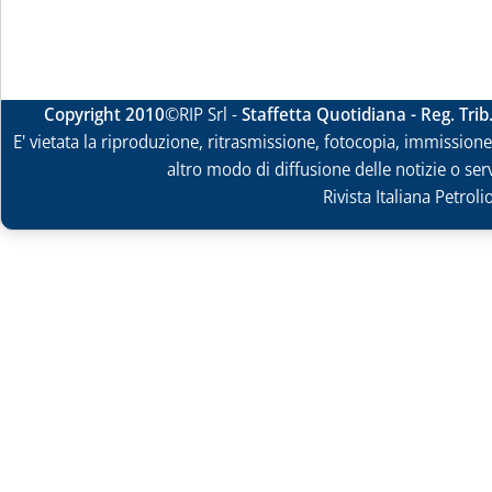
Copyright 2010
©RIP Srl -
Staffetta Quotidiana - Reg. Tri
E' vietata la riproduzione, ritrasmissione, fotocopia, immissione 
altro modo di diffusione delle notizie o ser
Rivista Italiana Petrol