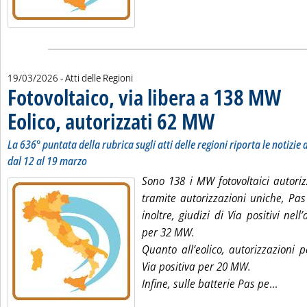
19/03/2026
- Atti delle Regioni
Fotovoltaico, via libera a 138 MW
Eolico, autorizzati 62 MW
. Sottotitolo: La 636° puntata
. Pubblicata giovedì 19 marz
La 636° puntata della rubrica sugli atti delle regioni riporta le notizie d
dal 12 al 19 marzo
Sono 138 i MW fotovoltaici autori
tramite autorizzazioni uniche, Pas
inoltre, giudizi di Via positivi nell
per 32 MW.
Quanto all’eolico, autorizzazioni 
Via positiva per 20 MW.
Leggi 
Infine, sulle batterie Pas pe
...