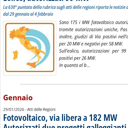
La 630° puntata della rubrica sugli atti delle regioni riporta le notizie d
dal 29 gennaio al 4 febbraio
Sono 175 i MW fotovoltaico autori
tramite autorizzazioni uniche, Pas
inoltre, giudizi di Via positivi nell
per 20 MW e negativi per 58 MW.
Sull’eolico, autorizzazioni per 9
positivi per 26 MW.
Leggi tutta la noti
In quanto al b
...
Gennaio
29/01/2026
- Atti delle Regioni
Fotovoltaico, via libera a 182 MW
Autorizzati due progetti galleggianti
.
.