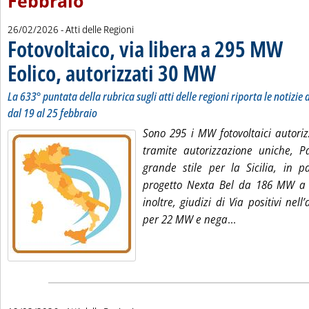
Febbraio
26/02/2026
- Atti delle Regioni
Fotovoltaico, via libera a 295 MW
Eolico, autorizzati 30 MW
. Sottotitolo: La 633° puntata
. Pubblicata giovedì 26 febb
La 633° puntata della rubrica sugli atti delle regioni riporta le notizie d
dal 19 al 25 febbraio
Sono 295 i MW fotovoltaici autori
tramite autorizzazione uniche, P
grande stile per la Sicilia, in p
progetto Nexta Bel da 186 MW a L
inoltre, giudizi di Via positivi nell
Leggi tutta la 
per 22 MW e nega
...