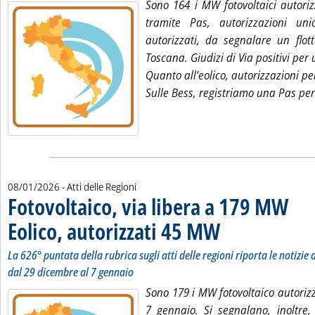
Sono 164 i MW fotovoltaici autori
tramite Pas, autorizzazioni un
autorizzati, da segnalare un flot
Toscana. Giudizi di Via positivi per 
Quanto all’eolico, autorizzazioni p
Sulle Bess, registriamo una Pas pe
08/01/2026
- Atti delle Regioni
Fotovoltaico, via libera a 179 MW
Eolico, autorizzati 45 MW
. Sottotitolo: La 626° puntata
. Pubblicata giovedì 08 genn
La 626° puntata della rubrica sugli atti delle regioni riporta le notizie d
dal 29 dicembre al 7 gennaio
Sono 179 i MW fotovoltaico autoriz
7 gennaio. Si segnalano, inoltre, 