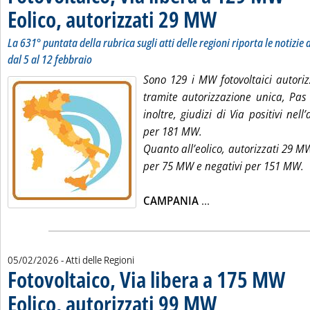
Eolico, autorizzati 29 MW
. Sottotitolo: La 631° puntata
. Pubblicata giovedì 12 febb
La 631° puntata della rubrica sugli atti delle regioni riporta le notizie d
dal 5 al 12 febbraio
Sono 129 i MW fotovoltaici autori
tramite autorizzazione unica, Pas
inoltre, giudizi di Via positivi nell
per 181 MW.
Quanto all’eolico, autorizzati 29 MW,
per 75 MW e negativi per 151 MW.
Leggi tutta la notizi
CAMPANIA
...
05/02/2026
- Atti delle Regioni
Fotovoltaico, Via libera a 175 MW
Eolico, autorizzati 99 MW
. Sottotitolo: La 630° puntata
. Pubblicata giovedì 05 febb