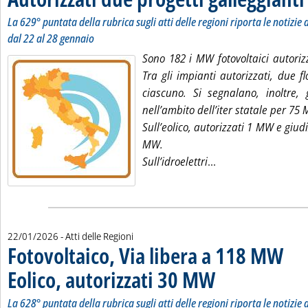
La 629° puntata della rubrica sugli atti delle regioni riporta le notizie d
dal 22 al 28 gennaio
Sono 182 i MW fotovoltaici autoriz
Tra gli impianti autorizzati, due f
ciascuno. Si segnalano, inoltre, g
nell’ambito dell’iter statale per 75
Sull’eolico, autorizzati 1 MW e giudi
MW.
Leggi tutta la noti
Sull’idroelettri
...
22/01/2026
- Atti delle Regioni
Fotovoltaico, Via libera a 118 MW
Eolico, autorizzati 30 MW
. Sottotitolo: La 628° puntata
. Pubblicata giovedì 22 genn
La 628° puntata della rubrica sugli atti delle regioni riporta le notizie d