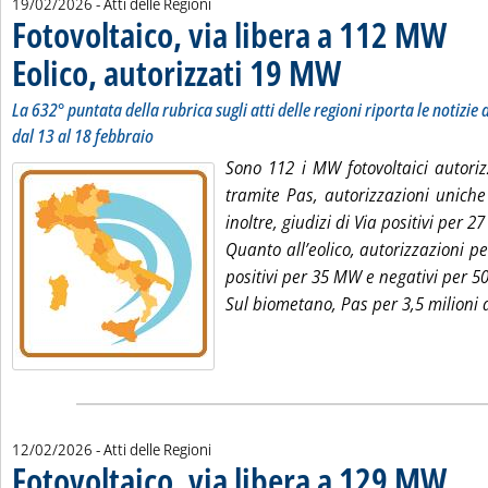
19/02/2026
- Atti delle Regioni
Fotovoltaico, via libera a 112 MW
Eolico, autorizzati 19 MW
. Sottotitolo: La 632° puntata
. Pubblicata giovedì 19 febb
La 632° puntata della rubrica sugli atti delle regioni riporta le notizie d
dal 13 al 18 febbraio
Sono 112 i MW fotovoltaici autori
tramite Pas, autorizzazioni uniche
inoltre, giudizi di Via positivi per 2
Quanto all’eolico, autorizzazioni pe
positivi per 35 MW e negativi per 
Sul biometano, Pas per 3,5 milioni 
12/02/2026
- Atti delle Regioni
Fotovoltaico, via libera a 129 MW