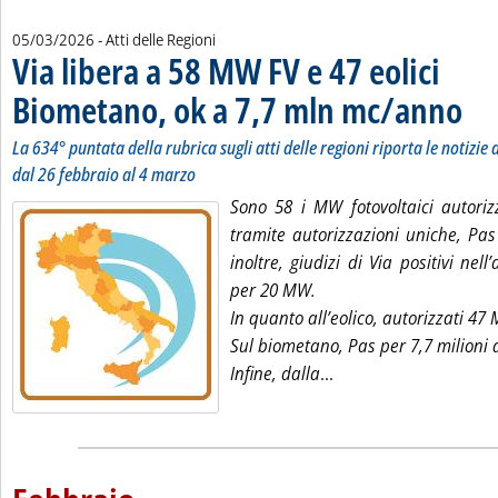
05/03/2026
- Atti delle Regioni
Via libera a 58 MW FV e 47 eolici
Biometano, ok a 7,7 mln mc/anno
. Sotto
. Pubb
La 634° puntata della rubrica sugli atti delle regioni riporta le notizie d
dal 26 febbraio al 4 marzo
Sono 58 i MW fotovoltaici autoriz
tramite autorizzazioni uniche, Pas
inoltre, giudizi di Via positivi nell
per 20 MW.
In quanto all’eolico, autorizzati 47
Sul biometano, Pas per 7,7 milioni 
Leggi tutta la notizi
Infine, dalla
...