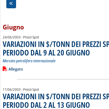
Giugno
24/06/2003
- Prezzi Spot
VARIAZIONI IN $/TONN DEI PREZZI S
PERIODO DAL 9 AL 20 GIUGNO
. Sottotitolo: Me
. Pubblicata mar
Mercato petrolifero internazionale
Leggi tutta la notizia: 'VARIAZIONI IN $/TONN DEI PREZZI
Lista allegati PDF alla notizia
Allegato
17/06/2003
- Prezzi Spot
VARIAZIONI IN $/TONN DEI PREZZI S
PERIODO DAL 2 AL 13 GIUGNO
. Sottotitolo: Me
. Pubblicata mar