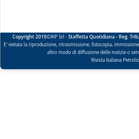
Copyright 2010
©RIP Srl -
Staffetta Quotidiana - Reg. Tri
E' vietata la riproduzione, ritrasmissione, fotocopia, immissione 
altro modo di diffusione delle notizie o ser
Rivista Italiana Petrol