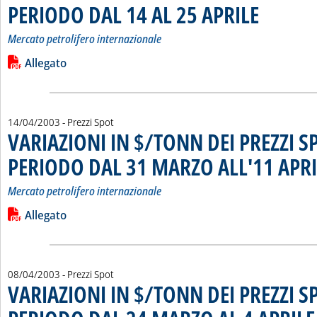
PERIODO DAL 14 AL 25 APRILE
. Sottotitolo: Mer
. Pubblicata mart
Mercato petrolifero internazionale
Leggi tutta la notizia: 'VARIAZIONI IN $/TONN DEI PREZZI 
Lista allegati PDF alla notizia
Allegato
14/04/2003
- Prezzi Spot
VARIAZIONI IN $/TONN DEI PREZZI S
PERIODO DAL 31 MARZO ALL'11 APRI
Mercato petrolifero internazionale
Leggi tutta la notizia: 'VARIAZIONI IN $/TONN DEI PREZZI
Lista allegati PDF alla notizia
Allegato
08/04/2003
- Prezzi Spot
VARIAZIONI IN $/TONN DEI PREZZI S