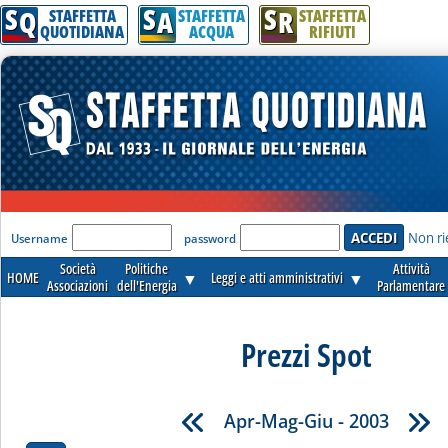
S
S
S
Q
A
R
STAFFETTA
STAFFETTA
STAFFETTA
QUOTIDIANA
ACQUA
RIFIUTI
'Modulo Login per accedere'
Non ri
Username
password
Società
Politiche
Attività
HOME
▼
Leggi e atti amministrativi
▼
Associazioni
dell'Energia
Parlamentare
Prezzi Spot
Apr-Mag-Giu - 2003