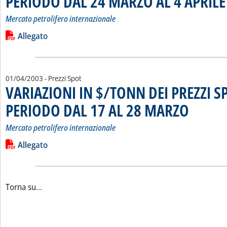
PERIODO DAL 24 MARZO AL 4 APRILE
Mercato petrolifero internazionale
Leggi tutta la notizia: 'VARIAZIONI IN $/TONN DEI PREZZI
Lista allegati PDF alla notizia
Allegato
01/04/2003
- Prezzi Spot
VARIAZIONI IN $/TONN DEI PREZZI S
PERIODO DAL 17 AL 28 MARZO
. Sottotitolo: M
. Pubblicata mar
Mercato petrolifero internazionale
Leggi tutta la notizia: 'VARIAZIONI IN $/TONN DEI PREZZI
Lista allegati PDF alla notizia
Allegato
Torna su...