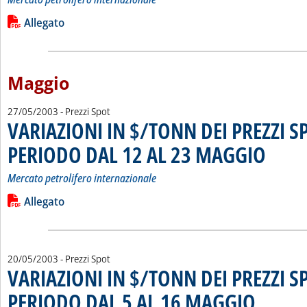
Leggi tutta la notizia: 'VARIAZIONI IN $/TONN DEI PREZZI
Lista allegati PDF alla notizia
Allegato
Maggio
27/05/2003
- Prezzi Spot
VARIAZIONI IN $/TONN DEI PREZZI S
PERIODO DAL 12 AL 23 MAGGIO
. Sottotitolo
. Pubblicata
Mercato petrolifero internazionale
Leggi tutta la notizia: 'VARIAZIONI IN $/TONN DEI PREZZI
Lista allegati PDF alla notizia
Allegato
20/05/2003
- Prezzi Spot
VARIAZIONI IN $/TONN DEI PREZZI S
PERIODO DAL 5 AL 16 MAGGIO
. Sottotitolo: M
. Pubblicata ma