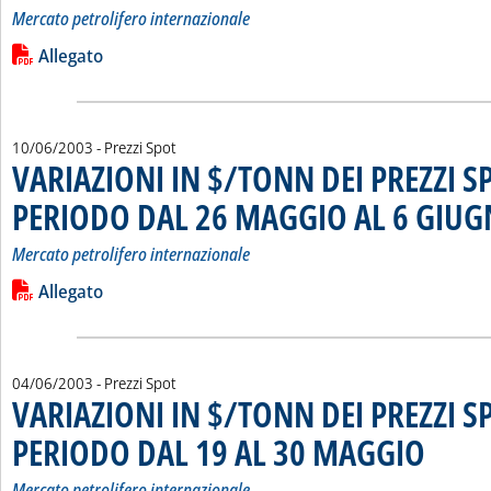
Mercato petrolifero internazionale
Leggi tutta la notizia: 'VARIAZIONI IN $/TONN DEI PREZZI
Lista allegati PDF alla notizia
Allegato
10/06/2003
- Prezzi Spot
VARIAZIONI IN $/TONN DEI PREZZI S
PERIODO DAL 26 MAGGIO AL 6 GIU
Mercato petrolifero internazionale
Leggi tutta la notizia: 'VARIAZIONI IN $/TONN DEI PREZZ
Lista allegati PDF alla notizia
Allegato
04/06/2003
- Prezzi Spot
VARIAZIONI IN $/TONN DEI PREZZI S
PERIODO DAL 19 AL 30 MAGGIO
. Sottotitolo
. Pubblicata
Mercato petrolifero internazionale