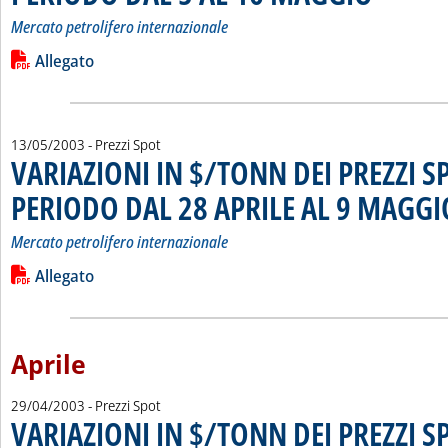
Mercato petrolifero internazionale
Leggi tutta la notizia: 'VARIAZIONI IN $/TONN DEI PREZZI
Lista allegati PDF alla notizia
Allegato
13/05/2003
- Prezzi Spot
VARIAZIONI IN $/TONN DEI PREZZI S
PERIODO DAL 28 APRILE AL 9 MAGGI
Mercato petrolifero internazionale
Leggi tutta la notizia: 'VARIAZIONI IN $/TONN DEI PREZZI
Lista allegati PDF alla notizia
Allegato
Aprile
29/04/2003
- Prezzi Spot
VARIAZIONI IN $/TONN DEI PREZZI S