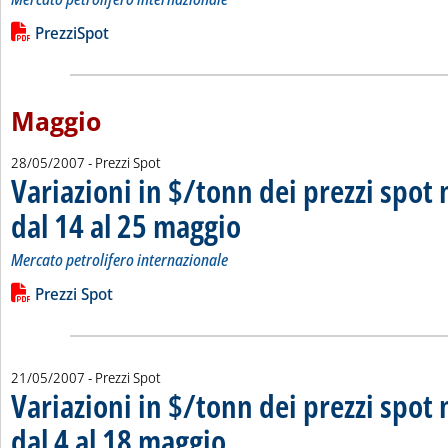
Leggi tutta la notizia: 'Variazioni in $/tonn dei prezzi spot n
Lista allegati PDF alla notizia
PrezziSpot
Maggio
28/05/2007
- Prezzi Spot
Variazioni in $/tonn dei prezzi spot 
dal 14 al 25 maggio
. Sottotitolo: Mercato petrolifero internazio
. Pubblicata lunedì 28 maggio 2007 alle 16.
Mercato petrolifero internazionale
Leggi tutta la notizia: 'Variazioni in $/tonn dei prezzi spot ne
Lista allegati PDF alla notizia
Prezzi Spot
21/05/2007
- Prezzi Spot
Variazioni in $/tonn dei prezzi spot 
dal 4 al 18 maggio
. Sottotitolo: Mercato petrolifero internazional
. Pubblicata lunedì 21 maggio 2007 alle 16.23.