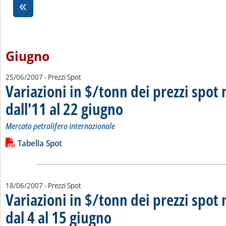
Giugno
25/06/2007
- Prezzi Spot
Variazioni in $/tonn dei prezzi spot 
dall'11 al 22 giugno
. Sottotitolo: Mercato petrolifero internazi
. Pubblicata lunedì 25 giugno 2007 alle 15.
Mercato petrolifero internazionale
Leggi tutta la notizia: 'Variazioni in $/tonn dei prezzi spot ne
Lista allegati PDF alla notizia
Tabella Spot
18/06/2007
- Prezzi Spot
Variazioni in $/tonn dei prezzi spot 
dal 4 al 15 giugno
. Sottotitolo: Mercato petrolifero internazionale
. Pubblicata lunedì 18 giugno 2007 alle 14.58.