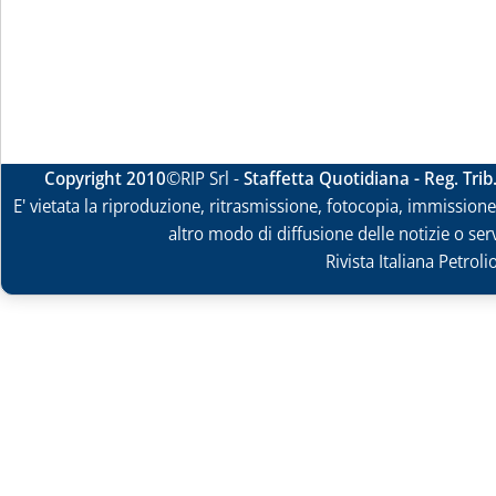
Copyright 2010
©RIP Srl -
Staffetta Quotidiana - Reg. Tri
E' vietata la riproduzione, ritrasmissione, fotocopia, immissione 
altro modo di diffusione delle notizie o ser
Rivista Italiana Petrol