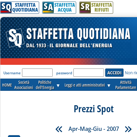
S
S
S
Q
A
R
STAFFETTA
STAFFETTA
STAFFETTA
QUOTIDIANA
ACQUA
RIFIUTI
'Modulo Login per accedere'
Non ri
Username
password
Società
Politiche
Attività
HOME
▼
Leggi e atti amministrativi
▼
Associazioni
dell'Energia
Parlamentare
Prezzi Spot
Apr-Mag-Giu - 2007