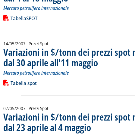
Mercato petrolifero internazionale
Leggi tutta la notizia: 'Variazioni in $/tonn dei prezzi spot ne
Lista allegati PDF alla notizia
TabellaSPOT
14/05/2007
- Prezzi Spot
Variazioni in $/tonn dei prezzi spot 
dal 30 aprile all'11 maggio
. Sottotitolo: Mercato petr
. Pubblicata lunedì 14 ma
Mercato petrolifero internazionale
Leggi tutta la notizia: 'Variazioni in $/tonn dei prezzi spot ne
Lista allegati PDF alla notizia
Tabella spot
07/05/2007
- Prezzi Spot
Variazioni in $/tonn dei prezzi spot 
dal 23 aprile al 4 maggio
. Sottotitolo: Mercato petrolife
. Pubblicata lunedì 07 maggio 