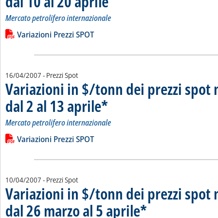
dal 10 al 20 aprile
Mercato petrolifero internazionale
Leggi tutta la notizia: 'Variazioni in $/tonn dei prezzi spot nel
Lista allegati PDF alla notizia
Variazioni Prezzi SPOT
16/04/2007
- Prezzi Spot
Variazioni in $/tonn dei prezzi spot 
dal 2 al 13 aprile*
. Sottotitolo: Mercato petrolifero internazionale
. Pubblicata lunedì 16 aprile 2007 alle 16.6.
Mercato petrolifero internazionale
Leggi tutta la notizia: 'Variazioni in $/tonn dei prezzi spot nel
Lista allegati PDF alla notizia
Variazioni Prezzi SPOT
10/04/2007
- Prezzi Spot
Variazioni in $/tonn dei prezzi spot 
dal 26 marzo al 5 aprile*
. Sottotitolo: Mercato petrolife
. Pubblicata martedì 10 aprile