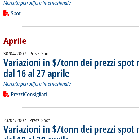
Mercato petrolifero internazionale
Leggi tutta la notizia: 'Variazioni in $/tonn dei prezzi spot ne
Lista allegati PDF alla notizia
Spot
Aprile
30/04/2007
- Prezzi Spot
Variazioni in $/tonn dei prezzi spot 
dal 16 al 27 aprile
. Sottotitolo: Mercato petrolifero internazionale
. Pubblicata lunedì 30 aprile 2007 alle 16.40.
Mercato petrolifero internazionale
Leggi tutta la notizia: 'Variazioni in $/tonn dei prezzi spot nel
Lista allegati PDF alla notizia
PrezziConsigliati
23/04/2007
- Prezzi Spot
Variazioni in $/tonn dei prezzi spot 
. Sottotitolo: Mercato petrolifero internazionale
. Pubblicata lunedì 23 aprile 2007 alle 15.37.