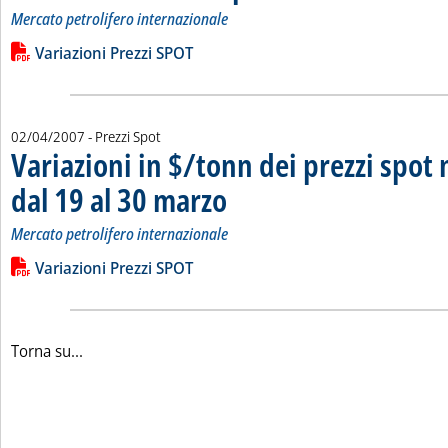
Mercato petrolifero internazionale
Leggi tutta la notizia: 'Variazioni in $/tonn dei prezzi spot ne
Lista allegati PDF alla notizia
Variazioni Prezzi SPOT
02/04/2007
- Prezzi Spot
Variazioni in $/tonn dei prezzi spot 
dal 19 al 30 marzo
. Sottotitolo: Mercato petrolifero internazional
. Pubblicata lunedì 02 aprile 2007 alle 16.10.
Mercato petrolifero internazionale
Leggi tutta la notizia: 'Variazioni in $/tonn dei prezzi spot ne
Lista allegati PDF alla notizia
Variazioni Prezzi SPOT
Torna su...