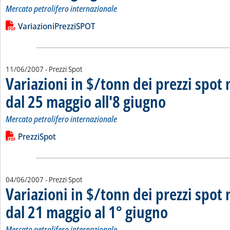
Mercato petrolifero internazionale
Leggi tutta la notizia: 'Variazioni in $/tonn dei prezzi spot ne
Lista allegati PDF alla notizia
VariazioniPrezziSPOT
11/06/2007
- Prezzi Spot
Variazioni in $/tonn dei prezzi spot 
dal 25 maggio all'8 giugno
. Sottotitolo: Mercato petr
. Pubblicata lunedì 11 giu
Mercato petrolifero internazionale
Leggi tutta la notizia: 'Variazioni in $/tonn dei prezzi spot ne
Lista allegati PDF alla notizia
PrezziSpot
04/06/2007
- Prezzi Spot
Variazioni in $/tonn dei prezzi spot 
dal 21 maggio al 1° giugno
. Sottotitolo: Mercato pet
. Pubblicata lunedì 04 gi
Mercato petrolifero internazionale