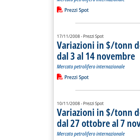
Leggi tutta la notizia: 'Variazioni in
Lista allegati PDF alla notiz
Prezzi Spot
17/11/2008
- Prezzi Spot
Variazioni in $/tonn d
dal 3 al 14 novembre
. S
. P
Mercato petrolifero internazionale
Leggi tutta la notizia: 'Variazioni in
Lista allegati PDF alla notiz
Prezzi Spot
10/11/2008
- Prezzi Spot
Variazioni in $/tonn d
dal 27 ottobre al 7 n
Mercato petrolifero internazionale