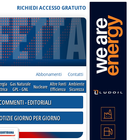
RICHIEDI ACCESSO GRATUITO
Abbonamenti
Contatti
ergia
Gas Naturale
Altre Fonti
Ambiente
Nucleare
ttrica
GPL - GNL
Efficienza
Sicurezza
COMMENTI - EDITORIALI
NOTIZIE GIORNO PER GIORNO