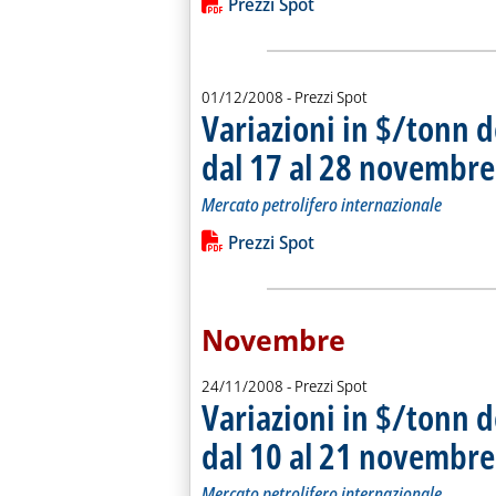
Lista allegati PDF alla notiz
Prezzi Spot
01/12/2008
- Prezzi Spot
Variazioni in $/tonn d
dal 17 al 28 novembre
Mercato petrolifero internazionale
Leggi tutta la notizia: 'Variazioni in
Lista allegati PDF alla notiz
Prezzi Spot
Novembre
24/11/2008
- Prezzi Spot
Variazioni in $/tonn d
dal 10 al 21 novembre
Mercato petrolifero internazionale