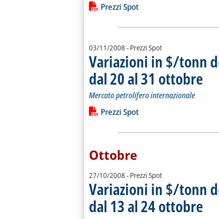
Leggi tutta la notizia: 'Variazioni in
Lista allegati PDF alla notiz
Prezzi Spot
03/11/2008
- Prezzi Spot
Variazioni in $/tonn d
dal 20 al 31 ottobre
. Sotto
. Pubb
Mercato petrolifero internazionale
Leggi tutta la notizia: 'Variazioni in 
Lista allegati PDF alla notiz
Prezzi Spot
Ottobre
27/10/2008
- Prezzi Spot
Variazioni in $/tonn d
dal 13 al 24 ottobre
. Sotto
. Pubbl