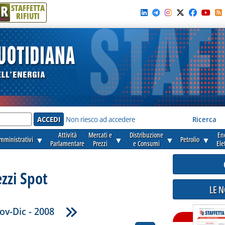
R
STAFFETTA
RIFIUTI
e'
Non riesco ad accedere
Ricerca
Attività
Mercati e
Distribuzione
En
amministrativi
▼
▼
▼
Petrolio
▼
Parlamentare
Prezzi
e Consumi
Ele
zzi Spot
LE 
ov-Dic - 2008