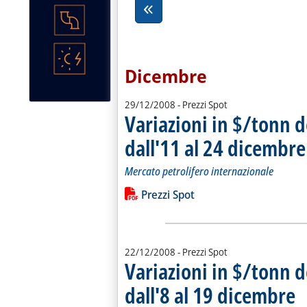
Dicembre
29/12/2008
- Prezzi Spot
Variazioni in $/tonn d
dall'11 al 24 dicembre
Mercato petrolifero internazionale
Leggi tutta la notizia: 'Variazioni in 
Lista allegati PDF alla notiz
Prezzi Spot
22/12/2008
- Prezzi Spot
Variazioni in $/tonn d
dall'8 al 19 dicembre
. P