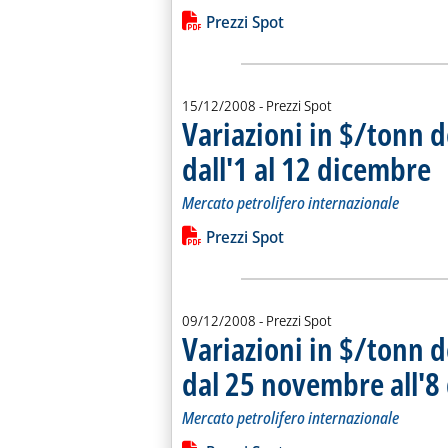
Leggi tutta la notizia: 'Variazioni in 
Lista allegati PDF alla notiz
Prezzi Spot
15/12/2008
- Prezzi Spot
Variazioni in $/tonn d
dall'1 al 12 dicembre
. S
. P
Mercato petrolifero internazionale
Leggi tutta la notizia: 'Variazioni in 
Lista allegati PDF alla notiz
Prezzi Spot
09/12/2008
- Prezzi Spot
Variazioni in $/tonn d
dal 25 novembre all'8
Mercato petrolifero internazionale
Leggi tutta la notizia: 'Variazioni in