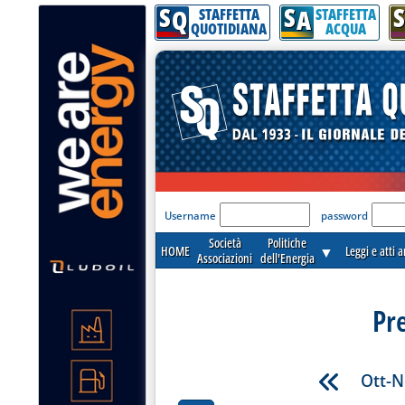
S
S
S
Q
A
STAFFETTA
STAFFETTA
QUOTIDIANA
ACQUA
'Modulo Login per acceder
Username
password
Società
Politiche
HOME
▼
Leggi e atti 
Associazioni
dell'Energia
Pre
Ott-N