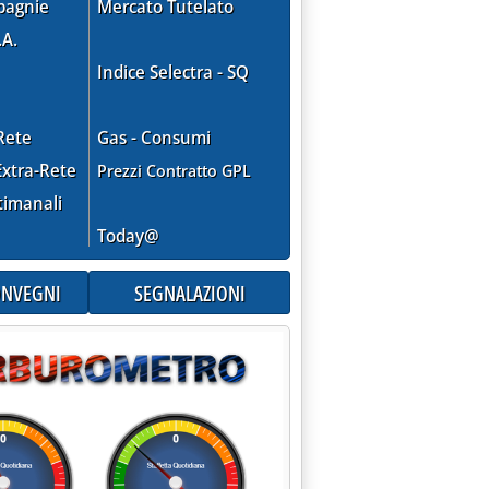
pagnie
Mercato Tutelato
.A.
Indice Selectra - SQ
Rete
Gas - Consumi
xtra-Rete
Prezzi Contratto GPL
timanali
Today@
CONVEGNI
SEGNALAZIONI