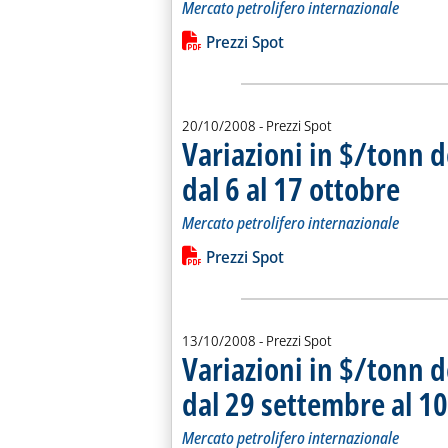
Mercato petrolifero internazionale
Leggi tutta la notizia: 'Variazioni in 
Lista allegati PDF alla notiz
Prezzi Spot
20/10/2008
- Prezzi Spot
Variazioni in $/tonn d
dal 6 al 17 ottobre
. Sottotit
. Pubblica
Mercato petrolifero internazionale
Leggi tutta la notizia: 'Variazioni in 
Lista allegati PDF alla notiz
Prezzi Spot
13/10/2008
- Prezzi Spot
Variazioni in $/tonn d
dal 29 settembre al 1
Mercato petrolifero internazionale