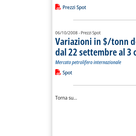
Leggi tutta la notizia: 'Variazioni in
Lista allegati PDF alla notiz
Prezzi Spot
06/10/2008
- Prezzi Spot
Variazioni in $/tonn d
dal 22 settembre al 3 
Mercato petrolifero internazionale
Leggi tutta la notizia: 'Variazioni in
Lista allegati PDF alla notiz
Spot
Torna su...