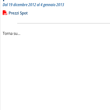
Dal 19 dicembre 2012 al 4 gennaio 2013
Leggi tutta la notizia: 'Variazioni dei riferimenti internazional
Lista allegati PDF alla notizia
Prezzi Spot
Torna su...