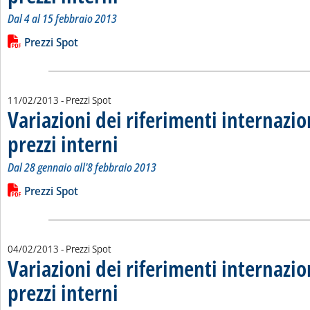
Dal 4 al 15 febbraio 2013
Leggi tutta la notizia: 'Variazioni dei riferimenti internazional
Lista allegati PDF alla notizia
Prezzi Spot
11/02/2013
- Prezzi Spot
Variazioni dei riferimenti internazio
prezzi interni
. Sottotitolo: Dal 28 gennaio all'8 febbraio 2013
. Pubblicata lunedì 11 febbraio 2013 alle 11.46.
Dal 28 gennaio all'8 febbraio 2013
Leggi tutta la notizia: 'Variazioni dei riferimenti internazionali
Lista allegati PDF alla notizia
Prezzi Spot
04/02/2013
- Prezzi Spot
Variazioni dei riferimenti internazio
prezzi interni
. Sottotitolo: Dal 21 gennaio all'1 febbraio 2013
. Pubblicata lunedì 04 febbraio 2013 alle 14.33.