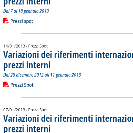
prezzi interni
Dal 7 al 18 gennaio 2013
Leggi tutta la notizia: 'Variazioni dei riferimenti internazional
Lista allegati PDF alla notizia
Prezzi spot
14/01/2013
- Prezzi Spot
Variazioni dei riferimenti internazio
prezzi interni
. Sottotitolo: Dal 28 dicembre 2012 all'11 gennaio 2013
. Pubblicata lunedì 14 gennaio 2013 alle 15.6.
Dal 28 dicembre 2012 all'11 gennaio 2013
Leggi tutta la notizia: 'Variazioni dei riferimenti internazional
Lista allegati PDF alla notizia
Prezzi Spot
07/01/2013
- Prezzi Spot
Variazioni dei riferimenti internazio
prezzi interni
. Sottotitolo: Dal 19 dicembre 2012 al 4 gennaio 2013
. Pubblicata lunedì 07 gennaio 2013 alle 14.58.