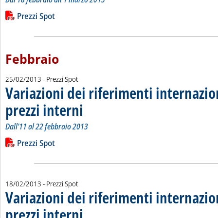
Leggi tutta la notizia: 'Variazioni dei riferimenti internazional
Lista allegati PDF alla notizia
Prezzi Spot
Febbraio
25/02/2013
- Prezzi Spot
Variazioni dei riferimenti internazio
prezzi interni
. Sottotitolo: Dall'11 al 22 febbraio 2013
. Pubblicata lunedì 25 febbraio 2013 alle 15.28.
Dall'11 al 22 febbraio 2013
Leggi tutta la notizia: 'Variazioni dei riferimenti internazional
Lista allegati PDF alla notizia
Prezzi Spot
18/02/2013
- Prezzi Spot
Variazioni dei riferimenti internazio
prezzi interni
. Sottotitolo: Dal 4 al 15 febbraio 2013
. Pubblicata lunedì 18 febbraio 2013 alle 10.15.