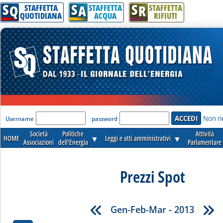
S
S
S
Q
A
R
STAFFETTA
STAFFETTA
STAFFETTA
QUOTIDIANA
ACQUA
RIFIUTI
'Modulo Login per accedere'
Non ri
Username
password
Società
Politiche
Attività
HOME
▼
Leggi e atti amministrativi
▼
Associazioni
dell'Energia
Parlamentare
Prezzi Spot
Gen-Feb-Mar - 2013