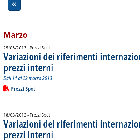
Marzo
25/03/2013
- Prezzi Spot
Variazioni dei riferimenti internazio
prezzi interni
. Sottotitolo: Dall'11 al 22 marzo 2013
. Pubblicata lunedì 25 marzo 2013 alle 14.39.
Dall'11 al 22 marzo 2013
Leggi tutta la notizia: 'Variazioni dei riferimenti internazional
Lista allegati PDF alla notizia
Prezzi Spot
18/03/2013
- Prezzi Spot
Variazioni dei riferimenti internazio
prezzi interni
. Sottotitolo: Dal 4 al 15 marzo 2013
. Pubblicata lunedì 18 marzo 2013 alle 15.6.