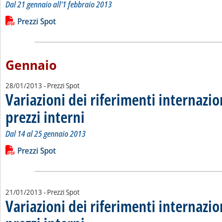
Dal 21 gennaio all'1 febbraio 2013
Leggi tutta la notizia: 'Variazioni dei riferimenti internazional
Lista allegati PDF alla notizia
Prezzi Spot
Gennaio
28/01/2013
- Prezzi Spot
Variazioni dei riferimenti internazio
prezzi interni
. Sottotitolo: Dal 14 al 25 gennaio 2013
. Pubblicata lunedì 28 gennaio 2013 alle 14.53.
Dal 14 al 25 gennaio 2013
Leggi tutta la notizia: 'Variazioni dei riferimenti internazional
Lista allegati PDF alla notizia
Prezzi Spot
21/01/2013
- Prezzi Spot
Variazioni dei riferimenti internazio
. Sottotitolo: Dal 7 al 18 gennaio 2013
. Pubblicata lunedì 21 gennaio 2013 alle 11.3.