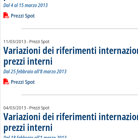
Dal 4 al 15 marzo 2013
Leggi tutta la notizia: 'Variazioni dei riferimenti internazional
Lista allegati PDF alla notizia
Prezzi Spot
11/03/2013
- Prezzi Spot
Variazioni dei riferimenti internazio
prezzi interni
. Sottotitolo: Dal 25 febbraio all'8 marzo 2013
. Pubblicata lunedì 11 marzo 2013 alle 15.9.
Dal 25 febbraio all'8 marzo 2013
Leggi tutta la notizia: 'Variazioni dei riferimenti internazionali
Lista allegati PDF alla notizia
Prezzi Spot
04/03/2013
- Prezzi Spot
Variazioni dei riferimenti internazio
prezzi interni
. Sottotitolo: Dal 18 febbraio all'1 marzo 2013
. Pubblicata lunedì 04 marzo 2013 alle 15.11.
Dal 18 febbraio all'1 marzo 2013