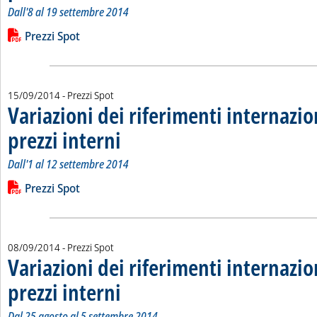
Dall'8 al 19 settembre 2014
Leggi tutta la notizia: 'Variazioni dei riferimenti internazional
Lista allegati PDF alla notizia
Prezzi Spot
15/09/2014
- Prezzi Spot
Variazioni dei riferimenti internazio
prezzi interni
. Sottotitolo: Dall'1 al 12 settembre 2014
. Pubblicata lunedì 15 settembre 2014 alle 14.56.
Dall'1 al 12 settembre 2014
Leggi tutta la notizia: 'Variazioni dei riferimenti internazional
Lista allegati PDF alla notizia
Prezzi Spot
08/09/2014
- Prezzi Spot
Variazioni dei riferimenti internazio
prezzi interni
. Sottotitolo: Dal 25 agosto al 5 settembre 2014
. Pubblicata lunedì 08 settembre 2014 alle 15.22.
Dal 25 agosto al 5 settembre 2014