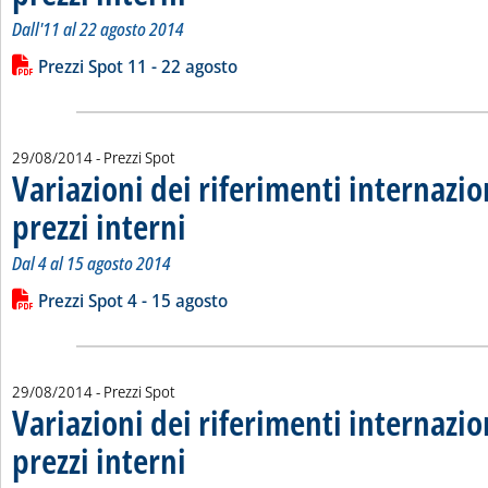
Dall'11 al 22 agosto 2014
Leggi tutta la notizia: 'Variazioni dei riferimenti internazional
Lista allegati PDF alla notizia
Prezzi Spot 11 - 22 agosto
29/08/2014
- Prezzi Spot
Variazioni dei riferimenti internazio
prezzi interni
. Sottotitolo: Dal 4 al 15 agosto 2014
. Pubblicata venerdì 29 agosto 2014 alle 12.33.
Dal 4 al 15 agosto 2014
Leggi tutta la notizia: 'Variazioni dei riferimenti internazional
Lista allegati PDF alla notizia
Prezzi Spot 4 - 15 agosto
29/08/2014
- Prezzi Spot
Variazioni dei riferimenti internazio
prezzi interni
. Sottotitolo: Dal 28 luglio all'8 agosto 2014
. Pubblicata venerdì 29 agosto 2014 alle 12.20.