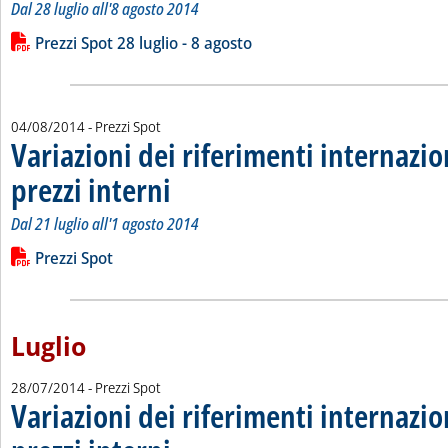
Dal 28 luglio all'8 agosto 2014
Leggi tutta la notizia: 'Variazioni dei riferimenti internazional
Lista allegati PDF alla notizia
Prezzi Spot 28 luglio - 8 agosto
04/08/2014
- Prezzi Spot
Variazioni dei riferimenti internazio
prezzi interni
. Sottotitolo: Dal 21 luglio all'1 agosto 2014
. Pubblicata lunedì 04 agosto 2014 alle 15.30.
Dal 21 luglio all'1 agosto 2014
Leggi tutta la notizia: 'Variazioni dei riferimenti internazional
Lista allegati PDF alla notizia
Prezzi Spot
Luglio
28/07/2014
- Prezzi Spot
Variazioni dei riferimenti internazio
. Sottotitolo: Dal 14 al 25 luglio 2014
. Pubblicata lunedì 28 luglio 2014 alle 15.28.