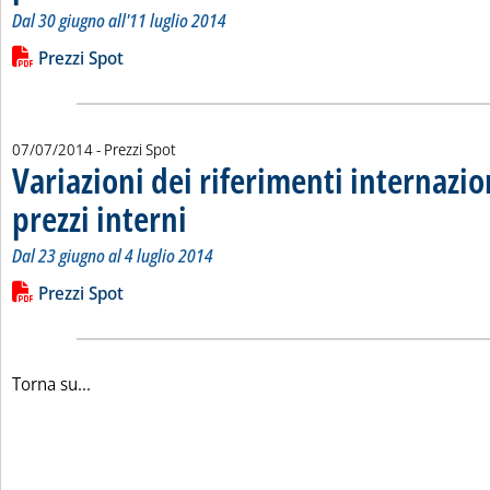
Dal 30 giugno all'11 luglio 2014
Leggi tutta la notizia: 'Variazioni dei riferimenti internazionali
Lista allegati PDF alla notizia
Prezzi Spot
07/07/2014
- Prezzi Spot
Variazioni dei riferimenti internazio
prezzi interni
. Sottotitolo: Dal 23 giugno al 4 luglio 2014
. Pubblicata lunedì 07 luglio 2014 alle 15.23.
Dal 23 giugno al 4 luglio 2014
Leggi tutta la notizia: 'Variazioni dei riferimenti internazional
Lista allegati PDF alla notizia
Prezzi Spot
Torna su...