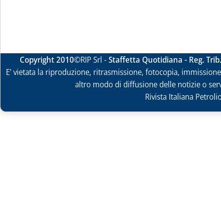
Copyright 2010
©RIP Srl -
Staffetta Quotidiana - Reg. Tri
E' vietata la riproduzione, ritrasmissione, fotocopia, immissione 
altro modo di diffusione delle notizie o ser
Rivista Italiana Petrol