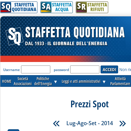
S
S
S
Q
A
R
STAFFETTA
STAFFETTA
STAFFETTA
QUOTIDIANA
ACQUA
RIFIUTI
'Modulo Login per accedere'
Non ri
Username
password
Società
Politiche
Attività
HOME
▼
Leggi e atti amministrativi
▼
Associazioni
dell'Energia
Parlamentare
Prezzi Spot
Lug-Ago-Set - 2014