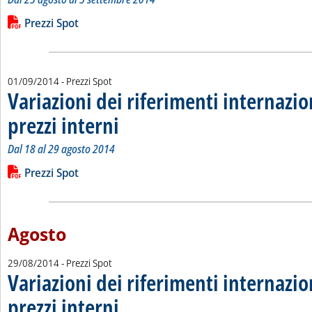
Leggi tutta la notizia: 'Variazioni dei riferimenti internazionali
Lista allegati PDF alla notizia
Prezzi Spot
01/09/2014
- Prezzi Spot
Variazioni dei riferimenti internazio
prezzi interni
. Sottotitolo: Dal 18 al 29 agosto 2014
. Pubblicata lunedì 01 settembre 2014 alle 14.37.
Dal 18 al 29 agosto 2014
Leggi tutta la notizia: 'Variazioni dei riferimenti internazional
Lista allegati PDF alla notizia
Prezzi Spot
Agosto
29/08/2014
- Prezzi Spot
Variazioni dei riferimenti internazio
prezzi interni
. Sottotitolo: Dall'11 al 22 agosto 2014
. Pubblicata venerdì 29 agosto 2014 alle 12.35.