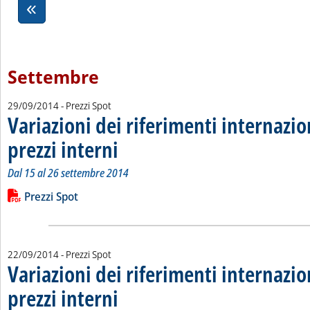
Settembre
29/09/2014
- Prezzi Spot
Variazioni dei riferimenti internazio
prezzi interni
. Sottotitolo: Dal 15 al 26 settembre 2014
. Pubblicata lunedì 29 settembre 2014 alle 15.6.
Dal 15 al 26 settembre 2014
Leggi tutta la notizia: 'Variazioni dei riferimenti internazional
Lista allegati PDF alla notizia
Prezzi Spot
22/09/2014
- Prezzi Spot
Variazioni dei riferimenti internazio
prezzi interni
. Sottotitolo: Dall'8 al 19 settembre 2014
. Pubblicata lunedì 22 settembre 2014 alle 15.25.