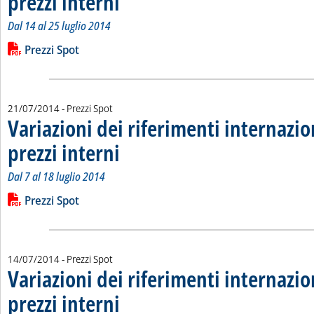
prezzi interni
Dal 14 al 25 luglio 2014
Leggi tutta la notizia: 'Variazioni dei riferimenti internazionali
Lista allegati PDF alla notizia
Prezzi Spot
21/07/2014
- Prezzi Spot
Variazioni dei riferimenti internazio
prezzi interni
. Sottotitolo: Dal 7 al 18 luglio 2014
. Pubblicata lunedì 21 luglio 2014 alle 14.26.
Dal 7 al 18 luglio 2014
Leggi tutta la notizia: 'Variazioni dei riferimenti internazional
Lista allegati PDF alla notizia
Prezzi Spot
14/07/2014
- Prezzi Spot
Variazioni dei riferimenti internazio
prezzi interni
. Sottotitolo: Dal 30 giugno all'11 luglio 2014
. Pubblicata lunedì 14 luglio 2014 alle 15.3.