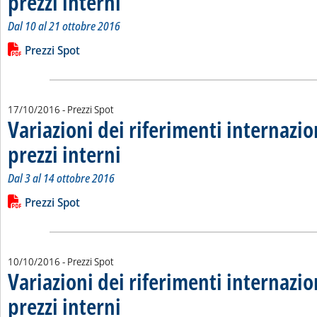
prezzi interni
Dal 10 al 21 ottobre 2016
Leggi tutta la notizia: 'Variazioni dei riferimenti internazional
Lista allegati PDF alla notizia
Prezzi Spot
17/10/2016
- Prezzi Spot
Variazioni dei riferimenti internazio
prezzi interni
. Sottotitolo: Dal 3 al 14 ottobre 2016
. Pubblicata lunedì 17 ottobre 2016 alle 15.30.
Dal 3 al 14 ottobre 2016
Leggi tutta la notizia: 'Variazioni dei riferimenti internazional
Lista allegati PDF alla notizia
Prezzi Spot
10/10/2016
- Prezzi Spot
Variazioni dei riferimenti internazio
prezzi interni
. Sottotitolo: Dal 26 settembre al 7 ottobre 2016
. Pubblicata lunedì 10 ottobre 2016 alle 10.55.