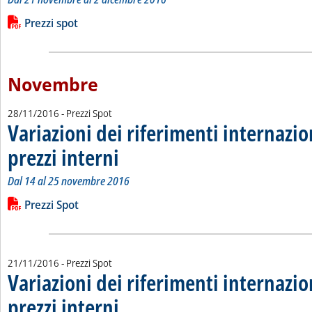
Leggi tutta la notizia: 'Variazioni dei riferimenti internazional
Lista allegati PDF alla notizia
Prezzi spot
Novembre
28/11/2016
- Prezzi Spot
Variazioni dei riferimenti internazio
prezzi interni
. Sottotitolo: Dal 14 al 25 novembre 2016
. Pubblicata lunedì 28 novembre 2016 alle 10.36.
Dal 14 al 25 novembre 2016
Leggi tutta la notizia: 'Variazioni dei riferimenti internazional
Lista allegati PDF alla notizia
Prezzi Spot
21/11/2016
- Prezzi Spot
Variazioni dei riferimenti internazio
prezzi interni
. Sottotitolo: Dal 7 al 18 novembre 2016
. Pubblicata lunedì 21 novembre 2016 alle 15.55.