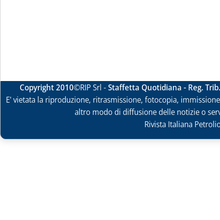
Copyright 2010
©RIP Srl -
Staffetta Quotidiana - Reg. Tri
E' vietata la riproduzione, ritrasmissione, fotocopia, immissione 
altro modo di diffusione delle notizie o ser
Rivista Italiana Petrol