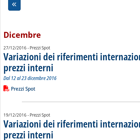
Dicembre
27/12/2016
- Prezzi Spot
Variazioni dei riferimenti internazio
prezzi interni
. Sottotitolo: Dal 12 al 23 dicembre 2016
. Pubblicata martedì 27 dicembre 2016 alle 10.50.
Dal 12 al 23 dicembre 2016
Leggi tutta la notizia: 'Variazioni dei riferimenti internazional
Lista allegati PDF alla notizia
Prezzi Spot
19/12/2016
- Prezzi Spot
Variazioni dei riferimenti internazio
prezzi interni
. Sottotitolo: Dal 5 al 16 dicembre 2016
. Pubblicata lunedì 19 dicembre 2016 alle 12.14.