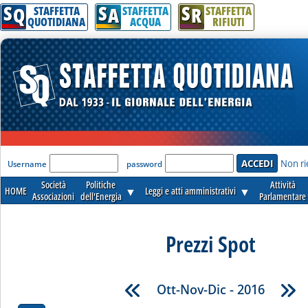
S
S
S
Q
A
R
STAFFETTA
STAFFETTA
STAFFETTA
QUOTIDIANA
ACQUA
RIFIUTI
'Modulo Login per accedere'
Non ri
Username
password
Società
Politiche
Attività
HOME
▼
Leggi e atti amministrativi
▼
Associazioni
dell'Energia
Parlamentare
Prezzi Spot
Ott-Nov-Dic - 2016