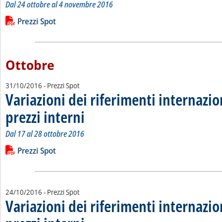
Dal 24 ottobre al 4 novembre 2016
Leggi tutta la notizia: 'Variazioni dei riferimenti internazional
Lista allegati PDF alla notizia
Prezzi Spot
Ottobre
31/10/2016
- Prezzi Spot
Variazioni dei riferimenti internazio
prezzi interni
. Sottotitolo: Dal 17 al 28 ottobre 2016
. Pubblicata lunedì 31 ottobre 2016 alle 15.51.
Dal 17 al 28 ottobre 2016
Leggi tutta la notizia: 'Variazioni dei riferimenti internazional
Lista allegati PDF alla notizia
Prezzi Spot
24/10/2016
- Prezzi Spot
Variazioni dei riferimenti internazio
. Sottotitolo: Dal 10 al 21 ottobre 2016
. Pubblicata lunedì 24 ottobre 2016 alle 10.41.