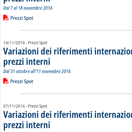
Dal 7 al 18 novembre 2016
Leggi tutta la notizia: 'Variazioni dei riferimenti internazional
Lista allegati PDF alla notizia
Prezzi Spot
14/11/2016
- Prezzi Spot
Variazioni dei riferimenti internazio
prezzi interni
. Sottotitolo: Dal 31 ottobre all'11 novembre 2016
. Pubblicata lunedì 14 novembre 2016 alle 12.40.
Dal 31 ottobre all'11 novembre 2016
Leggi tutta la notizia: 'Variazioni dei riferimenti internazional
Lista allegati PDF alla notizia
Prezzi Spot
07/11/2016
- Prezzi Spot
Variazioni dei riferimenti internazio
prezzi interni
. Sottotitolo: Dal 24 ottobre al 4 novembre 2016
. Pubblicata lunedì 07 novembre 2016 alle 10.23.