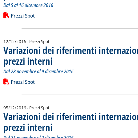
Dal 5 al 16 dicembre 2016
Leggi tutta la notizia: 'Variazioni dei riferimenti internazional
Lista allegati PDF alla notizia
Prezzi Spot
12/12/2016
- Prezzi Spot
Variazioni dei riferimenti internazio
prezzi interni
. Sottotitolo: Dal 28 novembre al 9 dicembre 2016
. Pubblicata lunedì 12 dicembre 2016 alle 10.54.
Dal 28 novembre al 9 dicembre 2016
Leggi tutta la notizia: 'Variazioni dei riferimenti internazional
Lista allegati PDF alla notizia
Prezzi Spot
05/12/2016
- Prezzi Spot
Variazioni dei riferimenti internazio
prezzi interni
. Sottotitolo: Dal 21 novembre al 2 dicembre 2016
. Pubblicata lunedì 05 dicembre 2016 alle 15.12.
Dal 21 novembre al 2 dicembre 2016