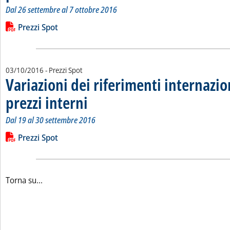
Dal 26 settembre al 7 ottobre 2016
Leggi tutta la notizia: 'Variazioni dei riferimenti internazional
Lista allegati PDF alla notizia
Prezzi Spot
03/10/2016
- Prezzi Spot
Variazioni dei riferimenti internazio
prezzi interni
. Sottotitolo: Dal 19 al 30 settembre 2016
. Pubblicata lunedì 03 ottobre 2016 alle 12.12.
Dal 19 al 30 settembre 2016
Leggi tutta la notizia: 'Variazioni dei riferimenti internazional
Lista allegati PDF alla notizia
Prezzi Spot
Torna su...