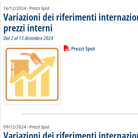
16/12/2024
- Prezzi Spot
Variazioni dei riferimenti internazio
prezzi interni
. Sottotitolo: Dal 2 al 13 dicembre 2024
. Pubblicata lunedì 16 dicembre 2024 alle 9.57.
Dal 2 al 13 dicembre 2024
Lista allegati PDF alla notizia
Leggi tutta la notizia: 'Variazioni 
Prezzi Spot
09/12/2024
- Prezzi Spot
Variazioni dei riferimenti internazio