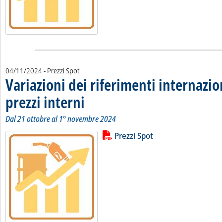
04/11/2024
- Prezzi Spot
Variazioni dei riferimenti internazio
prezzi interni
. Sottotitolo: Dal 21 ottobre al 1° novembre 2024
. Pubblicata lunedì 04 novembre 2024 alle 9.49.
Dal 21 ottobre al 1° novembre 2024
Lista allegati PDF alla notizia
Leggi tutta la notizia: 'Variazioni 
Prezzi Spot