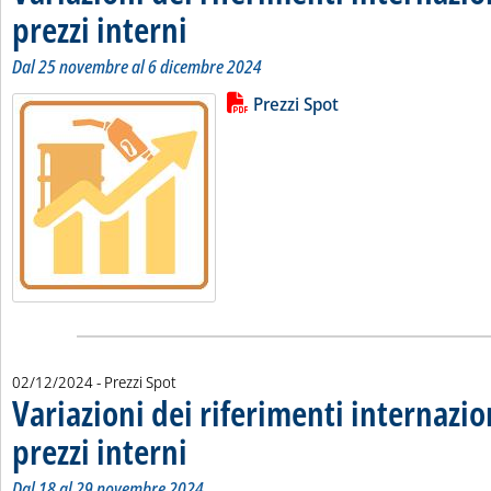
prezzi interni
. Sottotitolo: Dal 25 novembre al 6 dicembre 2024
. Pubblicata lunedì 09 dicembre 2024 alle 9.58.
Dal 25 novembre al 6 dicembre 2024
Lista allegati PDF alla notizia
Leggi tutta la notizia: 'Variazioni 
Prezzi Spot
02/12/2024
- Prezzi Spot
Variazioni dei riferimenti internazio
prezzi interni
. Sottotitolo: Dal 18 al 29 novembre 2024
. Pubblicata lunedì 02 dicembre 2024 alle 11.19.
Dal 18 al 29 novembre 2024