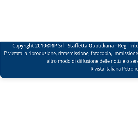
Copyright 2010
©RIP Srl -
Staffetta Quotidiana - Reg. Tri
E' vietata la riproduzione, ritrasmissione, fotocopia, immissione 
altro modo di diffusione delle notizie o ser
Rivista Italiana Petrol