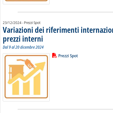
23/12/2024
- Prezzi Spot
Variazioni dei riferimenti internazio
prezzi interni
. Sottotitolo: Dal 9 al 20 dicembre 2024
. Pubblicata lunedì 23 dicembre 2024 alle 11.18.
Dal 9 al 20 dicembre 2024
Lista allegati PDF alla notizia
Leggi tutta la notizia: 'Variazioni 
Prezzi Spot