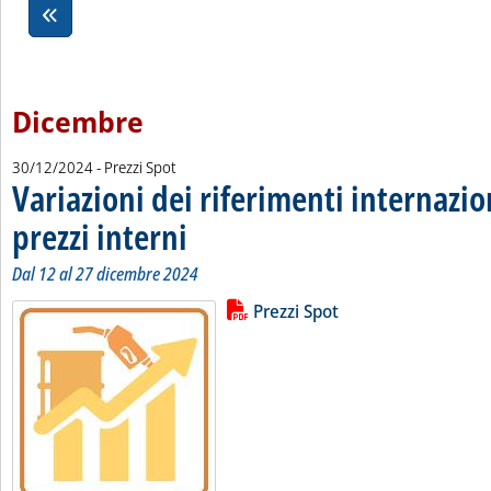
Dicembre
30/12/2024
- Prezzi Spot
Variazioni dei riferimenti internazio
prezzi interni
. Sottotitolo: Dal 12 al 27 dicembre 2024
. Pubblicata lunedì 30 dicembre 2024 alle 10.0.
Dal 12 al 27 dicembre 2024
Lista allegati PDF alla notizia
Leggi tutta la notizia: 'Variazioni 
Prezzi Spot