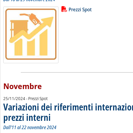
Lista allegati PDF alla notizia
Leggi tutta la notizia: 'Variazioni 
Prezzi Spot
Novembre
25/11/2024
- Prezzi Spot
Variazioni dei riferimenti internazio
prezzi interni
. Sottotitolo: Dall'11 al 22 novembre 2024
. Pubblicata lunedì 25 novembre 2024 alle 10.17.
Dall'11 al 22 novembre 2024