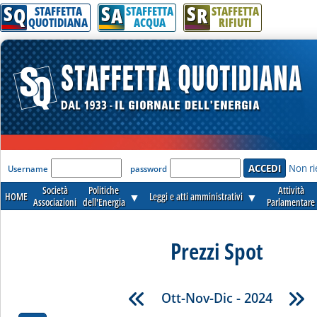
S
S
S
Q
A
R
STAFFETTA
STAFFETTA
STAFFETTA
QUOTIDIANA
ACQUA
RIFIUTI
'Modulo Login per accedere'
Non ri
Username
password
Società
Politiche
Attività
HOME
▼
Leggi e atti amministrativi
▼
Associazioni
dell'Energia
Parlamentare
Prezzi Spot
Ott-Nov-Dic - 2024