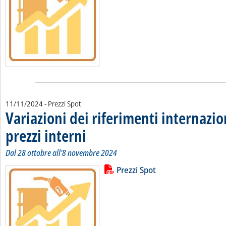
11/11/2024
- Prezzi Spot
Variazioni dei riferimenti internazio
prezzi interni
. Sottotitolo: Dal 28 ottobre all'8 novembre 2024
. Pubblicata lunedì 11 novembre 2024 alle 10.43.
Dal 28 ottobre all'8 novembre 2024
Lista allegati PDF alla notizia
Leggi tutta la notizia: 'Variazioni 
Prezzi Spot