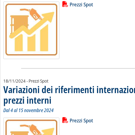
Lista allegati PDF alla notizia
Leggi tutta la notizia: 'Variazioni 
Prezzi Spot
18/11/2024
- Prezzi Spot
Variazioni dei riferimenti internazio
prezzi interni
. Sottotitolo: Dal 4 al 15 novembre 2024
. Pubblicata lunedì 18 novembre 2024 alle 14.3.
Dal 4 al 15 novembre 2024
Lista allegati PDF alla notizia
Leggi tutta la notizia: 'Variazioni 
Prezzi Spot