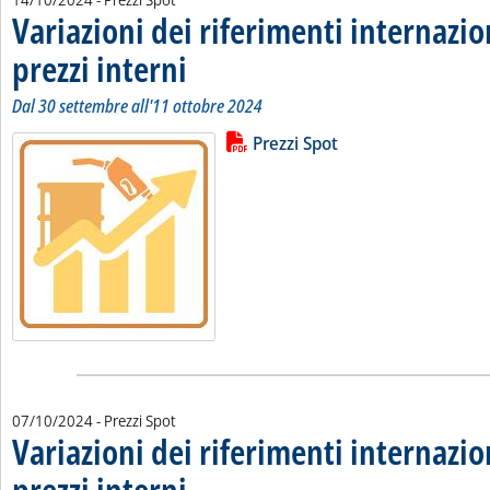
Variazioni dei riferimenti internazio
prezzi interni
. Sottotitolo: Dal 30 settembre all'11 ottobre 2024
. Pubblicata lunedì 14 ottobre 2024 alle 10.8.
Dal 30 settembre all'11 ottobre 2024
Lista allegati PDF alla notizia
Leggi tutta la notizia: 'Variazioni 
Prezzi Spot
07/10/2024
- Prezzi Spot
Variazioni dei riferimenti internazio
prezzi interni
. Sottotitolo: Dal 23 settembre al 4 ottobre 2024
. Pubblicata lunedì 07 ottobre 2024 alle 10.28.