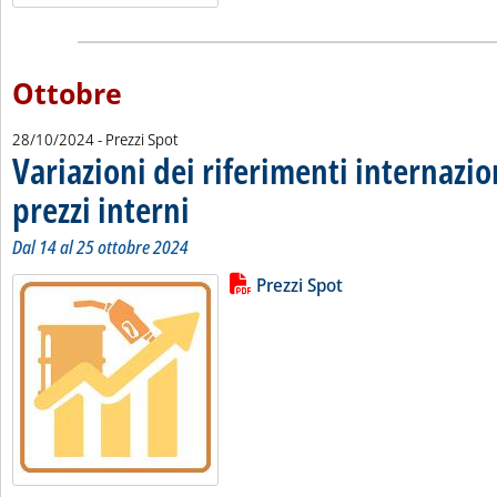
Ottobre
28/10/2024
- Prezzi Spot
Variazioni dei riferimenti internazio
prezzi interni
. Sottotitolo: Dal 14 al 25 ottobre 2024
. Pubblicata lunedì 28 ottobre 2024 alle 10.5.
Dal 14 al 25 ottobre 2024
Lista allegati PDF alla notizia
Leggi tutta la notizia: 'Variazioni 
Prezzi Spot