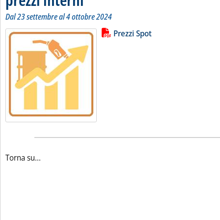
Dal 23 settembre al 4 ottobre 2024
Lista allegati PDF alla notizia
Leggi tutta la notizia: 'Variazioni 
Prezzi Spot
Torna su...