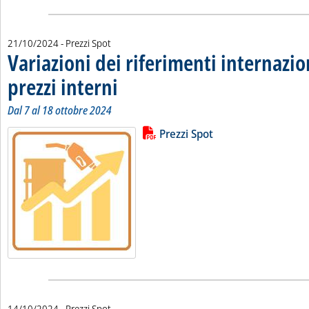
21/10/2024
- Prezzi Spot
Variazioni dei riferimenti internazio
prezzi interni
. Sottotitolo: Dal 7 al 18 ottobre 2024
. Pubblicata lunedì 21 ottobre 2024 alle 10.49.
Dal 7 al 18 ottobre 2024
Lista allegati PDF alla notizia
Leggi tutta la notizia: 'Variazioni 
Prezzi Spot
14/10/2024
- Prezzi Spot