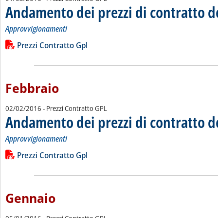
Andamento dei prezzi di contratto d
Approvvigionamenti
Leggi tutta la notizia: 'Andamento dei prezzi di contratto del 
Lista allegati PDF alla notizia
Prezzi Contratto Gpl
Febbraio
02/02/2016
- Prezzi Contratto GPL
Andamento dei prezzi di contratto d
Approvvigionamenti
Leggi tutta la notizia: 'Andamento dei prezzi di contratto del 
Lista allegati PDF alla notizia
Prezzi Contratto Gpl
Gennaio