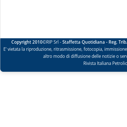
Copyright 2010
©RIP Srl -
Staffetta Quotidiana - Reg. Tri
E' vietata la riproduzione, ritrasmissione, fotocopia, immissione 
altro modo di diffusione delle notizie o ser
Rivista Italiana Petrol