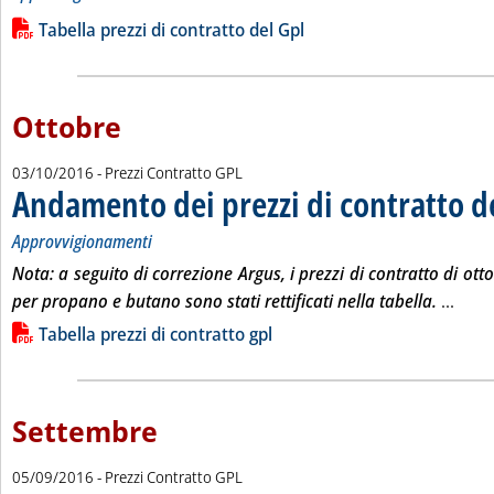
Leggi tutta la notizia: 'Andamento dei prezzi di contratto del 
Lista allegati PDF alla notizia
Tabella prezzi di contratto del Gpl
Ottobre
03/10/2016
- Prezzi Contratto GPL
Andamento dei prezzi di contratto d
Approvvigionamenti
Nota: a seguito di correzione Argus, i prezzi di contratto di ot
Leggi
per propano e butano sono stati rettificati nella tabella.
...
Lista allegati PDF alla notizia
Tabella prezzi di contratto gpl
Settembre
05/09/2016
- Prezzi Contratto GPL