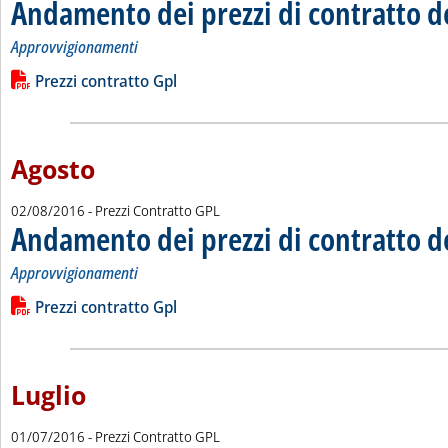
Andamento dei prezzi di contratto d
Approvvigionamenti
Leggi tutta la notizia: 'Andamento dei prezzi di contratto del 
Lista allegati PDF alla notizia
Prezzi contratto Gpl
Agosto
02/08/2016
- Prezzi Contratto GPL
Andamento dei prezzi di contratto d
Approvvigionamenti
Leggi tutta la notizia: 'Andamento dei prezzi di contratto del 
Lista allegati PDF alla notizia
Prezzi contratto Gpl
Luglio
01/07/2016
- Prezzi Contratto GPL