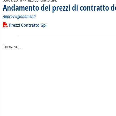
05/01/2016
- Prezzi Contratto GPL
Andamento dei prezzi di contratto d
Approvvigionamenti
Leggi tutta la notizia: 'Andamento dei prezzi di contratto del 
Lista allegati PDF alla notizia
Prezzi Contratto Gpl
Torna su...