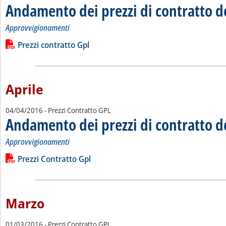
Andamento dei prezzi di contratto d
Approvvigionamenti
Leggi tutta la notizia: 'Andamento dei prezzi di contratto del 
Lista allegati PDF alla notizia
Prezzi contratto Gpl
Aprile
04/04/2016
- Prezzi Contratto GPL
Andamento dei prezzi di contratto d
Approvvigionamenti
Leggi tutta la notizia: 'Andamento dei prezzi di contratto del 
Lista allegati PDF alla notizia
Prezzi Contratto Gpl
Marzo
01/03/2016
- Prezzi Contratto GPL