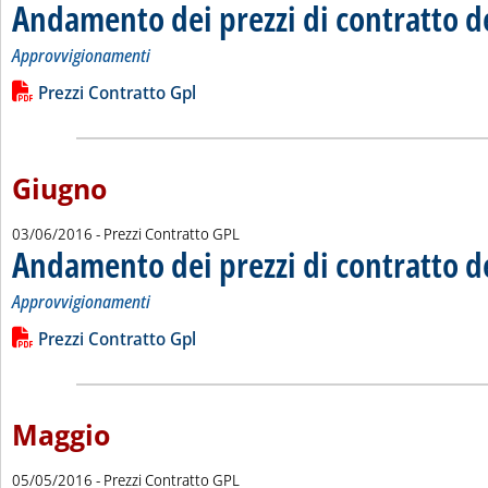
Andamento dei prezzi di contratto d
Approvvigionamenti
Leggi tutta la notizia: 'Andamento dei prezzi di contratto del 
Lista allegati PDF alla notizia
Prezzi Contratto Gpl
Giugno
03/06/2016
- Prezzi Contratto GPL
Andamento dei prezzi di contratto d
Approvvigionamenti
Leggi tutta la notizia: 'Andamento dei prezzi di contratto del 
Lista allegati PDF alla notizia
Prezzi Contratto Gpl
Maggio
05/05/2016
- Prezzi Contratto GPL