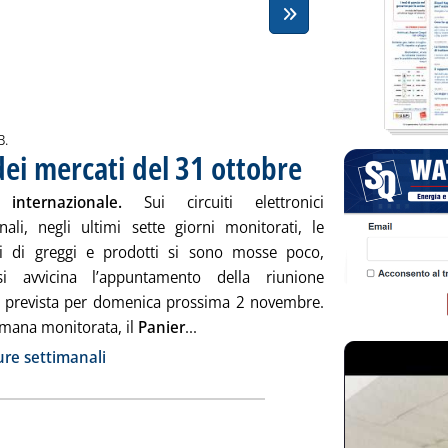
B.
ei mercati del 31 ottobre
. Pubblicata venerdì 31 ottobr
internazionale.
Sui circuiti elettronici
onali, negli ultimi sette giorni monitorati, le
i di greggi e prodotti si sono mosse poco,
i avvicina l’appuntamento della riunione
 prevista per domenica prossima 2 novembre.
Leggi tutta la notizia: 'Chiusure se
imana monitorata, il
Panier
...
ia
re settimanali