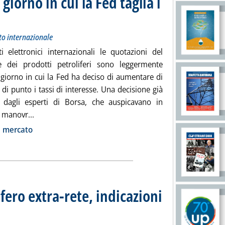
iorno in cui la Fed taglia i
: Andamento dei prezzi petroliferi sul mercato internazionale
giovedì 30 ottobre 2025 alle 12.39.
to internazionale
ti elettronici internazionali le quotazioni del
e dei prodotti petroliferi sono leggermente
l giorno in cui la Fed ha deciso di aumentare di
di punto i tassi di interesse. Una decisione già
a dagli esperti di Borsa, che auspicavano in
Leggi tutta la notizia: 'Greggi in aumento nel giorno in
 manovr...
ia
i mercato
fero extra-rete, indicazioni
 sui prezzi Siva dei carburanti e dei combustibili all'ingrosso
obre 2025 alle 9.14.