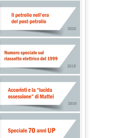
 cui la Fed taglia i tassi dello 0,25%'