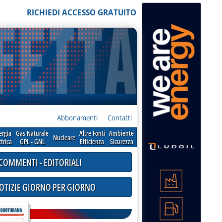
RICHIEDI ACCESSO GRATUITO
Abbonamenti
Contatti
ergia
Gas Naturale
Altre Fonti
Ambiente
Nucleare
ttrica
GPL - GNL
Efficienza
Sicurezza
COMMENTI - EDITORIALI
NOTIZIE GIORNO PER GIORNO