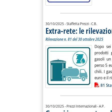
di:
30/10/2025
- Staffetta Prezzi -
C.B.
Extra-rete: le rilevazio
Rilevazione n. 81 del 30 ottobre 2025
Dopo sei 
prodotti 
gasoli un
perso 5 eu
chili. I g
euro e il ri
Lista allegati PDF alla notiz
81 Sta
di:
30/10/2025
- Prezzi Internazionali -
A.P.