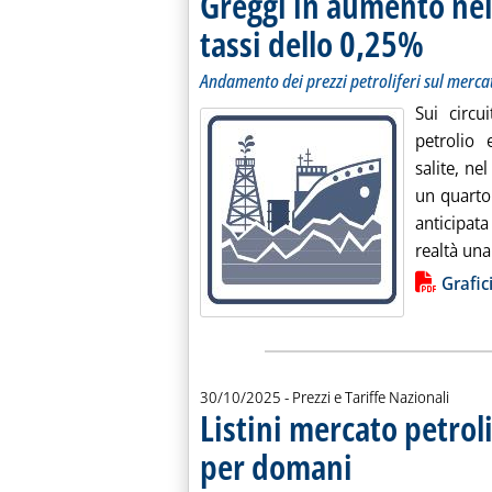
Greggi in aumento nel g
tassi dello 0,25%
. Sottotitolo
. Pubblicata 
Andamento dei prezzi petroliferi sul merca
Sui circui
petrolio 
salite, ne
un quarto 
anticipat
realtà una
Lista allegati PDF alla notiz
Grafic
30/10/2025
- Prezzi e Tariffe Nazionali
Listini mercato petroli
per domani
. Sottotitolo: Le variazioni
. Pubblicata giovedì 30 ott