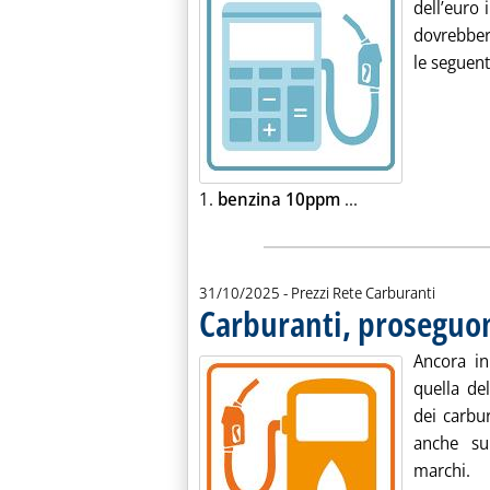
dell’euro i
dovrebbero
le seguent
Leggi tutta la not
1.
benzina 10ppm
...
31/10/2025
- Prezzi Rete Carburanti
Carburanti, proseguono
Ancora in
quella de
dei carbu
anche sui
marchi.