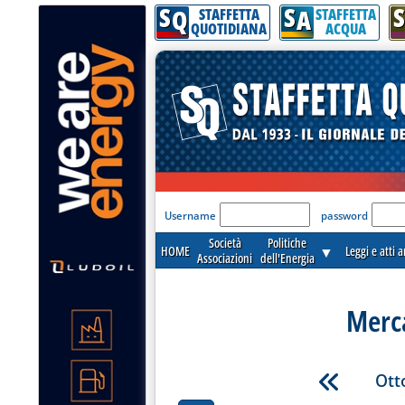
S
S
S
Q
A
STAFFETTA
STAFFETTA
QUOTIDIANA
ACQUA
'Modulo Login per acceder
Username
password
Società
Politiche
HOME
▼
Leggi e atti 
Associazioni
dell'Energia
Merca
Ott