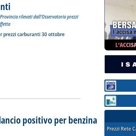
nti
. Sottotitolo: I prezzi praticati per compagnia, Regione e Provincia rilevati dall'Osserva
. Pubblicata venerdì 31 ottobre 2025 alle 9.21.
Provincia rilevati dall'Osservatorio prezzi
ffetta
ia
a la notizia: 'Dossier prezzi carburanti'
r prezzi carburanti 30 ottobre
L’ACCIS
Sezione:
Sezione: quotaz
ilancio positivo per benzina
 ottobre
alle 9.10.
STAFFETTA PRE
Prezzi Rete 