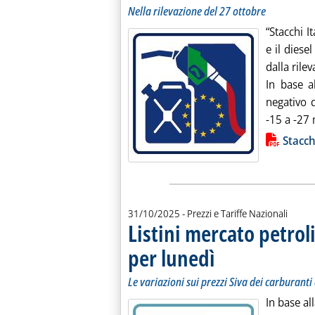
Nella rilevazione del 27 ottobre
“Stacchi I
e il diese
dalla rile
In base a
negativo 
-15 a -27 
Lista allegati PDF alla notiz
Stacchi
31/10/2025
- Prezzi e Tariffe Nazionali
Listini mercato petroli
per lunedì
. Sottotitolo: Le variazioni sui
. Pubblicata venerdì 31 ottobr
Le variazioni sui prezzi Siva dei carburanti 
In base al