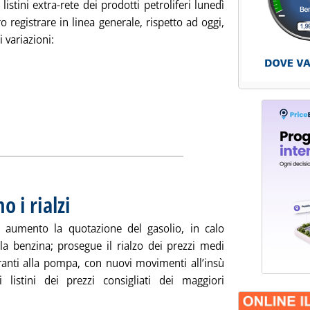
 listini extra-rete dei prodotti petroliferi lunedì
 registrare in linea generale, rispetto ad oggi,
i variazioni:
izia: 'Listini mercato petrolifero extra-rete, indicazioni per lun
 i rialzi
. Pubblicata venerdì 31 ottobre 2025 alle 9.1.
 aumento la quotazione del gasolio, in calo
lla benzina; prosegue il rialzo dei prezzi medi
ranti alla pompa, con nuovi movimenti all’insù
 listini dei prezzi consigliati dei maggiori