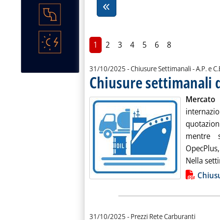
1
2
3
4
5
6
8
di:
31/10/2025
- Chiusure Settimanali -
A.P. e C.
Chiusure settimanali d
Mercato 
internazi
quotazion
mentre s
OpecPlus,
Nella sett
Lista allegati PDF alla notiz
Chiusu
31/10/2025
- Prezzi Rete Carburanti