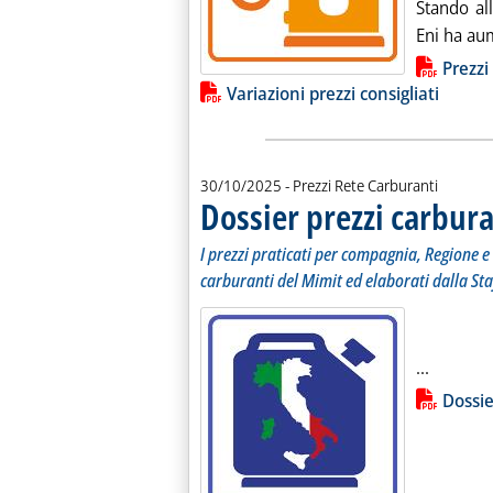
Stando all
Eni ha aum
Lista allegati PDF alla notiz
Prezzi
Variazioni prezzi consigliati
30/10/2025
- Prezzi Rete Carburanti
Dossier prezzi carbura
I prezzi praticati per compagnia, Regione e 
carburanti del Mimit ed elaborati dalla Sta
Leggi tu
...
Lista allegati PDF alla notiz
Dossie