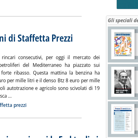
Gli speciali d
ni di Staffetta Prezzi
. Sottotitolo: Rilevazione n. 81 del 30 ottobr
. Pubblicata giovedì 30 ottobre 2025 alle 16.
rincari consecutivi, per oggi il mercato dei
petroliferi del Mediterraneo ha piazzato sui
 forte ribasso. Questa mattina la benzina ha
ro per mille litri e il denso Btz 8 euro per mille
asoli autotrazione e agricolo sono scivolati di 19
Leggi tutta la notizia: 'Extra-rete: le rilevazioni di Staffett
sca ...
ia
ffetta prezzi