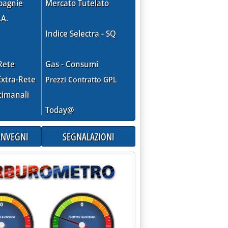
pagnie
Mercato Tutelato
.A.
Indice Selectra - SQ
Rete
Gas - Consumi
xtra-Rete
Prezzi Contratto GPL
/Ue”: bilancio positivo per benzina e diesel '
timanali
Today@
CONVEGNI
SEGNALAZIONI