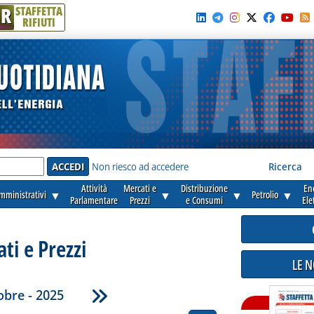
R
STAFFETTA
RIFIUTI
e'
Non riesco ad accedere
Ricerca
Attività
Mercati e
Distribuzione
En
amministrativi
▼
▼
▼
Petrolio
▼
Parlamentare
Prezzi
e Consumi
Ele
ti e Prezzi
LE 
obre - 2025