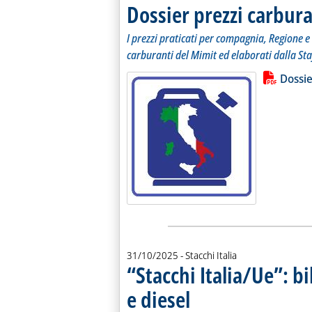
Dossier prezzi carbura
I prezzi praticati per compagnia, Regione e 
carburanti del Mimit ed elaborati dalla Sta
Lista allegati PDF alla notiz
Leggi tutt
Dossie
31/10/2025
- Stacchi Italia
“Stacchi Italia/Ue”: b
e diesel
. Sottotitolo: Nella rilevazione del 27
. Pubblicata venerdì 31 ottobre 2025 