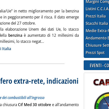
Margini Com
Listini C.C.I.A
talia/Ue” in netto miglioramento per la benzina
Prezzi Italia
l e in peggioramento per il risca. Il dato emerge
vazione del 27 ottobre.
Stacchi Italia
lla elaborazione Unem dei dati Ue, lo stacco
Medie Extra-
della
benzina
è aumentato di 12 millesimi da
Andamento E
Leggi tutta la notizia: '“Stacchi Italia
millesimi, lo stacco negat...
Chiusure Set
ia
 Italia
Prezzi Spot
EVENTI - 
fero extra-rete, indicazioni
 prezzi Siva dei carburanti e dei combustibili all'ingrosso
e 2025 alle 9.7.
e dei combustibili all'ingrosso
la chiusura
Cif Med 30 ottobre
e all’andamento