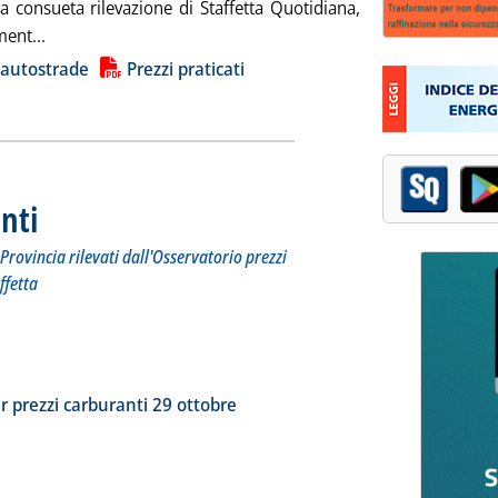
a consueta rilevazione di Staffetta Quotidiana,
Leggi tutta la notizia: 'Carburanti, proseguono i rialzi'
ent...
ia
 autostrade
Prezzi praticati
nti
. Sottotitolo: I prezzi praticati per compagnia, Regione e Provincia rilevati dall'Osserva
. Pubblicata giovedì 30 ottobre 2025 alle 17.43.
Provincia rilevati dall'Osservatorio prezzi
ffetta
tta la notizia: 'Dossier prezzi carburanti'
ia
r prezzi carburanti 29 ottobre