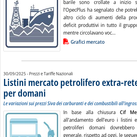
barile sono crollate a inizio
l’OpecPlus ha segnalato che potr
altro ciclo di aumenti della pr
deficit produttivi in ​​tutto il grup
Leggi tutt
mentre circolavano voc...
Lista allegati PDF alla notizia
Grafici mercato
30/09/2025
- Prezzi e Tariffe Nazionali
Listini mercato petrolifero extra-ret
per domani
. Sottotitolo: Le variazioni sui prezzi Siva dei carburanti e dei c
. Pubblicata martedì 30 settembre 2025 alle 9.13.
Le variazioni sui prezzi Siva dei carburanti e dei combustibili all'ingro
In base alla chiusura
Cif M
all’andamento dell’euro i listini 
petroliferi domani dovrebbero
generale, rispetto ad oggi, le seguen