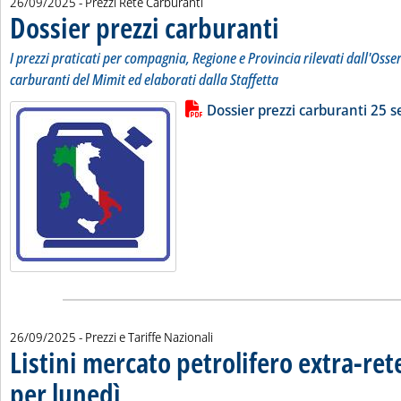
26/09/2025
- Prezzi Rete Carburanti
Dossier prezzi carburanti
. Sottotitolo: I prezzi pratic
. Pubblicata venerdì 26 sett
I prezzi praticati per compagnia, Regione e Provincia rilevati dall'Osse
carburanti del Mimit ed elaborati dalla Staffetta
Lista allegati PDF alla notizia
Leggi tutta la notizia: 'Dossier pr
Dossier prezzi carburanti 25 
26/09/2025
- Prezzi e Tariffe Nazionali
Listini mercato petrolifero extra-ret
per lunedì
. Sottotitolo: Le variazioni sui prezzi Siva dei carburanti e dei comb
. Pubblicata venerdì 26 settembre 2025 alle 9.47.