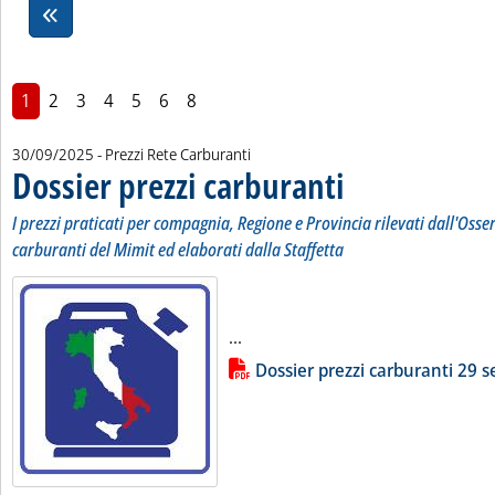
1
2
3
4
5
6
8
30/09/2025
- Prezzi Rete Carburanti
Dossier prezzi carburanti
. Sottotitolo: I prezzi pratic
. Pubblicata martedì 30 sett
I prezzi praticati per compagnia, Regione e Provincia rilevati dall'Osse
carburanti del Mimit ed elaborati dalla Staffetta
Leggi tutta la notizia: 'Dossier p
...
Lista allegati PDF alla notizia
Dossier prezzi carburanti 29 