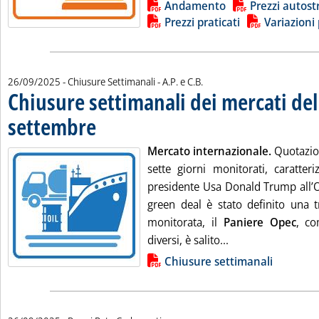
Lista allegati PDF alla notizia
Andamento
Prezzi autost
Prezzi praticati
Variazioni 
di:
26/09/2025
- Chiusure Settimanali -
A.P. e C.B.
Chiusure settimanali dei mercati del
settembre
. Pubblicata venerdì 26 settembre 2025 alle 14.40.
Mercato internazionale.
Quotazioni
sette giorni monitorati, caratteri
presidente Usa Donald Trump all’On
green deal è stato definito una t
monitorata, il
Paniere Opec
, co
Leggi tutta la not
diversi, è salito...
Lista allegati PDF alla notizia
Chiusure settimanali