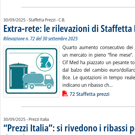
di:
30/09/2025
- Staffetta Prezzi -
C.B.
Extra-rete: le rilevazioni di Staffetta
Rilevazione n. 72 del 30 settembre 2025
Quarto aumento consecutivo dei ga
un mercato in pieno “fine mese”. 
Cif Med ha piazzato un pesante to
dal balzo del cambio euro/dollaro 
Bce. Le quotazioni in tempo reale
Leggi tutta
indicano un ribasso ch...
Lista allegati PDF alla notizia
72 Staffetta prezzi
30/09/2025
- Prezzi Italia
“Prezzi Italia”: si rivedono i ribassi 