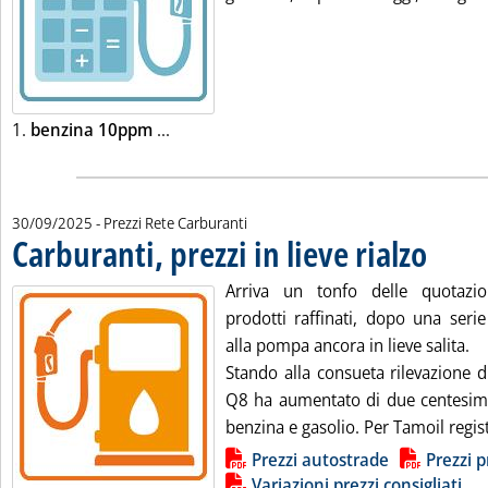
Leggi tutta la notizia: 'Listini mercato pe
1.
benzina 10ppm
...
30/09/2025
- Prezzi Rete Carburanti
Carburanti, prezzi in lieve rialzo
. Pubblicat
Arriva un tonfo delle quotazion
prodotti raffinati, dopo una serie
alla pompa ancora in lieve salita.
Stando alla consueta rilevazione d
Q8 ha aumentato di due centesimi i
benzina e gasolio. Per Tamoil registr
Lista allegati PDF alla notizia
Prezzi autostrade
Prezzi p
Variazioni prezzi consigliati