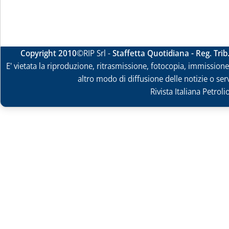
Copyright 2010
©RIP Srl -
Staffetta Quotidiana - Reg. Tri
E' vietata la riproduzione, ritrasmissione, fotocopia, immissione 
altro modo di diffusione delle notizie o ser
Rivista Italiana Petrol