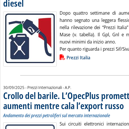
diesel
. Pubblicata martedì 30 settembre 2025 alle 13.25.
Dopo quattro settimane di aumen
hanno segnato una leggera flessi
nella rilevazione dei “Prezzi Itali
Mase (v. tabella). Il Gpl, Gnl e
nuovi minimi da inizio anno.
Per quanto riguarda i prezzi Sif/Siv
Lista allegati PDF alla notizia
Prezzi Italia
di:
30/09/2025
- Prezzi Internazionali -
A.P.
Crollo del barile. L’OpecPlus promet
aumenti mentre cala l’export russo
. So
. P
Andamento dei prezzi petroliferi sul mercato internazionale
Sui circuiti elettronici internazio