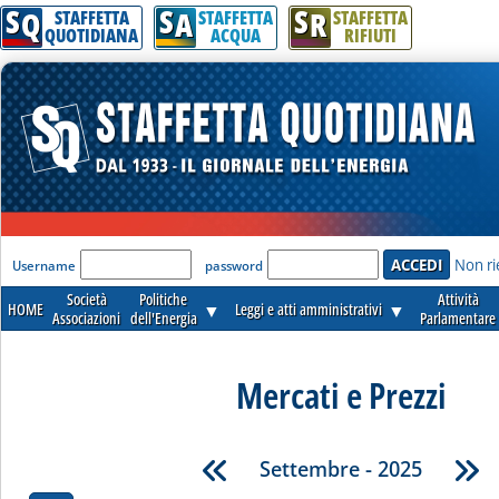
S
S
S
Q
A
R
STAFFETTA
STAFFETTA
STAFFETTA
QUOTIDIANA
ACQUA
RIFIUTI
'Modulo Login per accedere'
Non ri
Username
password
Società
Politiche
Attività
HOME
▼
Leggi e atti amministrativi
▼
Associazioni
dell'Energia
Parlamentare
Mercati e Prezzi
Settembre - 2025