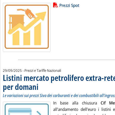
Lista allegati PDF alla notizia
Leggi tutta la notizia: 'Variazioni 
Prezzi Spot
29/09/2025
- Prezzi e Tariffe Nazionali
Listini mercato petrolifero extra-ret
per domani
. Sottotitolo: Le variazioni sui prezzi Siva dei carburanti e dei c
. Pubblicata lunedì 29 settembre 2025 alle 9.21.
Le variazioni sui prezzi Siva dei carburanti e dei combustibili all'ingro
In base alla chiusura
Cif M
all’andamento dell’euro i listini 