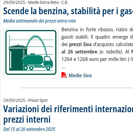
di:
29/09/2025
- Medie Extra-Rete -
C.B.
Scende la benzina, stabilità per i gas
Media settimanale dei prezzi extra-rete
Benzina in forte ribasso, rialzo d
gasoli stabili. Il quadro emerge 
dei
prezzi Siva
d’acquisto calcolat
al 26 settembre
(v. tabella)
. Al
1264 e 1268 euro per mille litri (-9
Leggi tutta la notizia: 'Scende la 
...
Lista allegati PDF alla notizia
Medie Siva
29/09/2025
- Prezzi Spot
Variazioni dei riferimenti internazio
prezzi interni
. Sottotitolo: Dal 15 al 26 settembre 2025
. Pubblicata lunedì 29 settembre 2025 alle 11.9.
Dal 15 al 26 settembre 2025