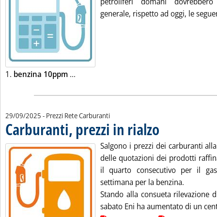
petroliferi domani dovrebbero
generale, rispetto ad oggi, le seguen
Leggi tutta la notizia: 'Listini mercato pe
1.
benzina 10ppm
...
29/09/2025
- Prezzi Rete Carburanti
Carburanti, prezzi in rialzo
. Pubblicata lunedì 29 se
Salgono i prezzi dei carburanti al
delle quotazioni dei prodotti raffin
il quarto consecutivo per il gas
settimana per la benzina.
Stando alla consueta rilevazione d
sabato Eni ha aumentato di un cent