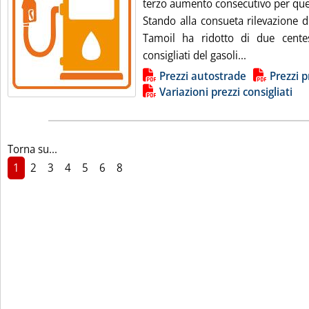
terzo aumento consecutivo per quel
Stando alla consueta rilevazione d
Tamoil ha ridotto di due centes
Leggi tutta l
consigliati del gasoli...
Lista allegati PDF alla notizia
Prezzi autostrade
Prezzi p
Variazioni prezzi consigliati
Torna su...
1
2
3
4
5
6
8