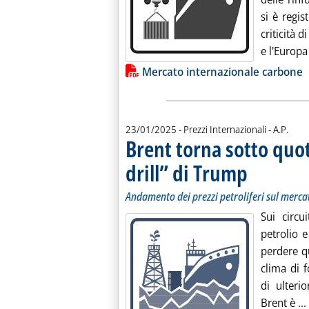
si è regis
criticità d
e l'Europa
Lista allegati PDF alla notiz
Mercato internazionale carbone
di:
23/01/2025
- Prezzi Internazionali -
A.P.
Brent torna sotto quot
drill” di Trump
. Sottotitolo: Anda
. Pubblicata giove
Andamento dei prezzi petroliferi sul merca
Sui circui
petrolio 
perdere qu
clima di f
di ulteri
Brent è ...