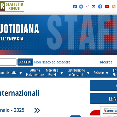
R
STAFFETTA
RIFIUTI
e'
Non riesco ad accedere
Ricerca
Attività
Mercati e
Distribuzione
En
amministrativi
▼
▼
▼
Petrolio
▼
Parlamentare
Prezzi
e Consumi
Ele
nternazionali
LE 
naio - 2025