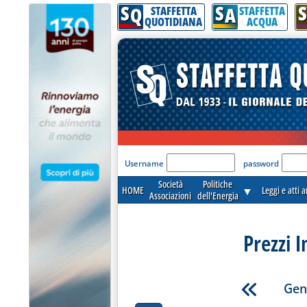
S
S
S
Q
A
STAFFETTA
STAFFETTA
QUOTIDIANA
ACQUA
'Modulo Login per acceder
Username
password
Società
Politiche
HOME
▼
Leggi e atti 
Associazioni
dell'Energia
Prezzi I
Gen