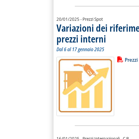
20/01/2025
- Prezzi Spot
Variazioni dei riferim
prezzi interni
. Sottotitolo: Dal 6 al
. Pubblicata lunedì 20
Dal 6 al 17 gennaio 2025
Lista allegati PDF alla notiz
Leggi tutt
Prezzi
di:
16/01/2025
- Prezzi Internazionali -
C.B.