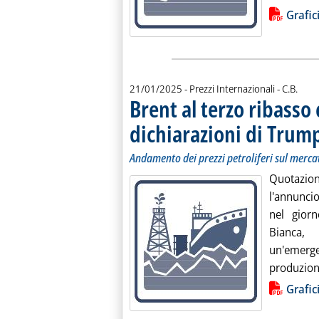
Lista allegati PDF alla notiz
Grafic
di:
21/01/2025
- Prezzi Internazionali -
C.B.
Brent al terzo ribasso
dichiarazioni di Trum
Andamento dei prezzi petroliferi sul merca
Quotazio
l'annuncio
nel gior
Bianca,
un'emerg
produzione
Lista allegati PDF alla notiz
Grafic