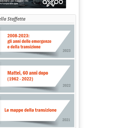
ella Staffetta
'Brent al terzo ribasso consecutivo dopo le dichiarazioni di Trum