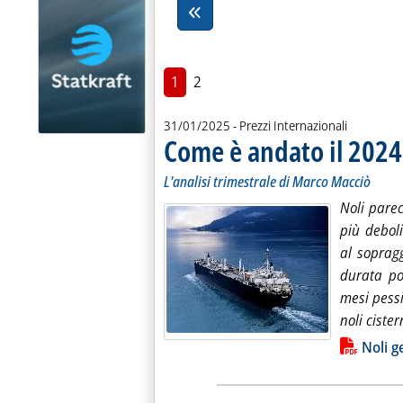
1
2
31/01/2025
- Prezzi Internazionali
Come è andato il 2024 
L'analisi trimestrale di Marco Macciò
Noli parecc
più debol
al soprag
durata po
mesi pessi
noli cister
Lista allegati PDF alla notiz
Noli 