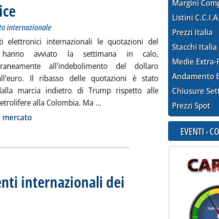
Margini Com
rice
. Sottotitolo: Andamento dei prezzi petroliferi sul mercato internazionale
. Pubblicata martedì 28 gennaio 2025 alle 13.2.
Listini C.C.I.A
to internazionale
Prezzi Italia
ti elettronici internazionali le quotazioni del
Stacchi Italia
o hanno avviato la settimana in calo,
Medie Extra-
raneamente all'indebolimento del dollaro
Andamento E
all'euro. Il ribasso delle quotazioni è stato
dalla marcia indietro di Trump rispetto alle
Chiusure Set
Leggi tutta la notizia: 'Greggi in 
etrolifere alla Colombia. Ma ...
Prezzi Spot
ia
i mercato
EVENTI - 
enti internazionali dei
l 24 gennaio 2025
 gennaio 2025 alle 10.4.