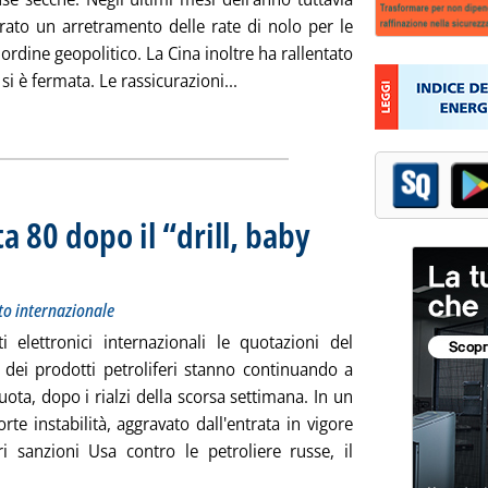
trato un arretramento delle rate di nolo per le
i ordine geopolitico. La Cina inoltre ha rallentato
Leggi tutta la notizia: 'Mercato 
 si è fermata. Le rassicurazioni...
ia
a 80 dopo il “drill, baby
mento dei prezzi petroliferi sul mercato internazionale
dì 23 gennaio 2025 alle 17.4.
to internazionale
ti elettronici internazionali le quotazioni del
e dei prodotti petroliferi stanno continuando a
ota, dopo i rialzi della scorsa settimana. In un
orte instabilità, aggravato dall'entrata in vigore
ori sanzioni Usa contro le petroliere russe, il
Leggi tutta la notizia: 'Brent torna sotto quota 80 dopo il “drill,