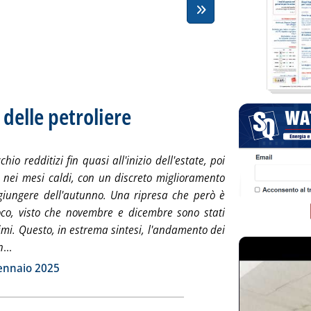
delle petroliere
. Sottotitolo: L'analisi trimestrale di Marco Macciò
. Pubblicata venerdì 31 gennaio 2025 alle 10.13.
hio redditizi fin quasi all'inizio dell'estate, poi
i nei mesi caldi, con un discreto miglioramento
giungere dell'autunno. Una ripresa che però è
co, visto che novembre e dicembre sono stati
mi. Questo, in estrema sintesi, l'andamento dei
Leggi tutta la notizia: 'Come è andato il 2024 delle petrolier
n
...
ia
gennaio 2025