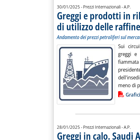
di:
30/01/2025
- Prezzi Internazionali -
A.P.
Greggi e prodotti in ri
di utilizzo delle raffin
Andamento dei prezzi petroliferi sul merca
Sui circu
greggi e
fiammata 
presid
dell'inse
meno di pa
Lista allegati PDF alla notiz
Grafic
di:
28/01/2025
- Prezzi Internazionali -
A.P.
Greggi in calo. Saudi