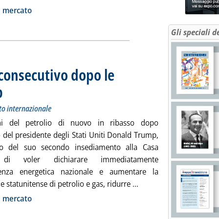
ia
i mercato
Gli speciali d
 consecutivo dopo le
p
. Sottotitolo: Andamento dei prezzi petroliferi sul mercato internazionale
. Pubblicata martedì 21 gennaio 2025 alle 14.23.
to internazionale
ni del petrolio di nuovo in ribasso dopo
 del presidente degli Stati Uniti Donald Trump,
no del suo secondo insediamento alla Casa
 di voler dichiarare immediatamente
enza energetica nazionale e aumentare la
Leggi tutta la notizia: 
 statunitense di petrolio e gas, ridurre ...
ia
i mercato