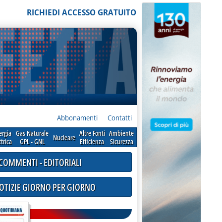
RICHIEDI ACCESSO GRATUITO
Abbonamenti
Contatti
ergia
Gas Naturale
Altre Fonti
Ambiente
Nucleare
ttrica
GPL - GNL
Efficienza
Sicurezza
COMMENTI - EDITORIALI
NOTIZIE GIORNO PER GIORNO