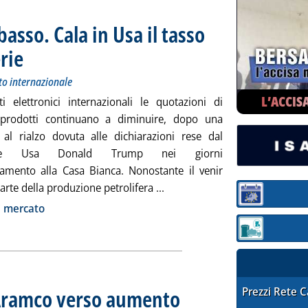
basso. Cala in Usa il tasso
erie
. Sottotitolo: Andamento dei prezzi petroliferi sul mercato internazionale
. Pubblicata giovedì 30 gennaio 2025 alle 12.33.
to internazionale
L’ACCIS
iti elettronici internazionali le quotazioni di
 prodotti continuano a diminuire, dopo una
al rialzo dovuta alle dichiarazioni rese dal
ente Usa Donald Trump nei giorni
diamento alla Casa Bianca. Nonostante il venir
Leggi tutta la notizia: 'Greggi 
rte della produzione petrolifera ...
Sezione:
ia
i mercato
Sezione: quotaz
STAFFETTA PRE
 Aramco verso aumento
Prezzi Rete 