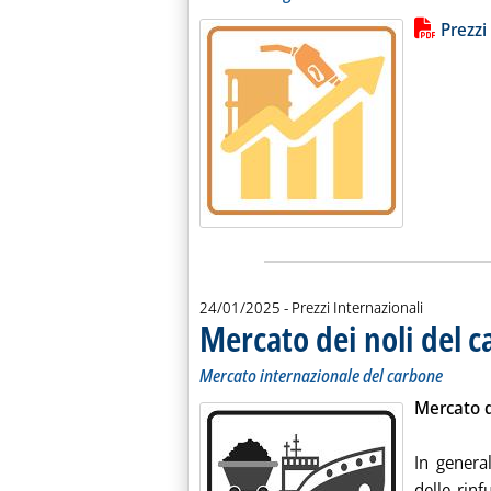
Lista allegati PDF alla notiz
Leggi tutt
Prezzi
24/01/2025
- Prezzi Internazionali
Mercato dei noli del 
Mercato internazionale del carbone
Mercato d
In genera
delle rinf