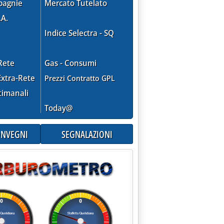
pagnie
Mercato Tutelato
.A.
Indice Selectra - SQ
Rete
Gas - Consumi
xtra-Rete
Prezzi Contratto GPL
timanali
calo. Saudi Aramco verso aumento degli official selling price'
Today@
CONVEGNI
SEGNALAZIONI