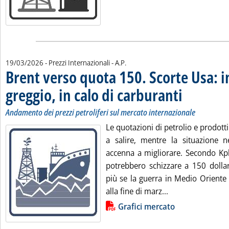
di:
19/03/2026
- Prezzi Internazionali -
A.P.
Brent verso quota 150. Scorte Usa: 
greggio, in calo di carburanti
. Sottotitolo: Anda
. Pubblicata gioved
Andamento dei prezzi petroliferi sul mercato internazionale
Le quotazioni di petrolio e prodotti
a salire, mentre la situazione 
accenna a migliorare. Secondo Kple
potrebbero schizzare a 150 dollar
più se la guerra in Medio Oriente 
Leggi tutta la no
alla fine di marz...
Lista allegati PDF alla notizia
Grafici mercato