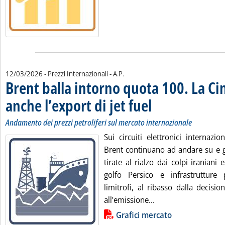
di:
12/03/2026
- Prezzi Internazionali -
A.P.
Brent balla intorno quota 100. La Ci
anche l’export di jet fuel
. Sottotitolo: Andamento dei pr
. Pubblicata giovedì 12 marzo 
Andamento dei prezzi petroliferi sul mercato internazionale
Sui circuiti elettronici internazio
Brent continuano ad andare su e g
tirate al rialzo dai colpi iraniani 
golfo Persico e infrastrutture 
limitrofi, al ribasso dalla decision
Leggi tutta la notiz
all’emissione...
Lista allegati PDF alla notizia
Grafici mercato