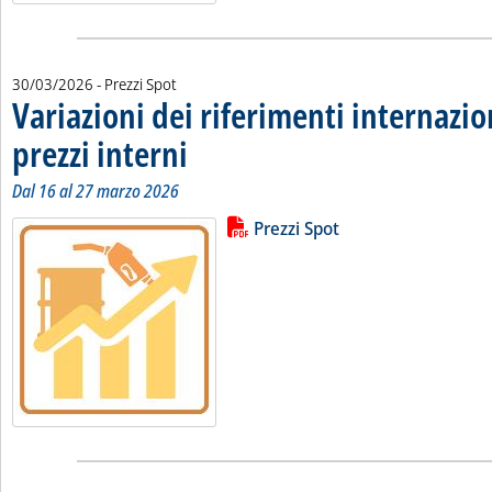
30/03/2026
- Prezzi Spot
Variazioni dei riferimenti internazio
prezzi interni
. Sottotitolo: Dal 16 al 27 marzo 2026
. Pubblicata lunedì 30 marzo 2026 alle 10.15.
Dal 16 al 27 marzo 2026
Lista allegati PDF alla notizia
Leggi tutta la notizia: 'Variazioni 
Prezzi Spot