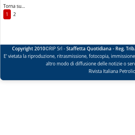
Torna su...
1
2
Copyright 2010
©RIP Srl -
Staffetta Quotidiana - Reg. Tri
E' vietata la riproduzione, ritrasmissione, fotocopia, immissione 
altro modo di diffusione delle notizie o ser
Rivista Italiana Petrol