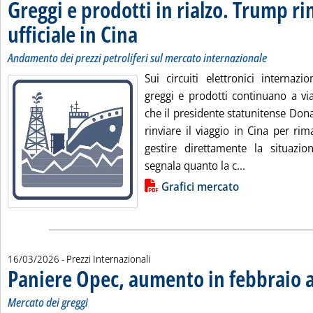
Greggi e prodotti in rialzo. Trump rin
ufficiale in Cina
. Sottotitolo: Andamento dei prezzi petroliferi sul me
. Pubblicata martedì 17 marzo 2026 alle 13.30.
Andamento dei prezzi petroliferi sul mercato internazionale
Sui circuiti elettronici internazi
greggi e prodotti continuano a via
che il presidente statunitense Don
rinviare il viaggio in Cina per r
gestire direttamente la situazi
Leggi tutta la
segnala quanto la c...
Lista allegati PDF alla notizia
Grafici mercato
16/03/2026
- Prezzi Internazionali
Paniere Opec, aumento in febbraio a
Mercato dei greggi