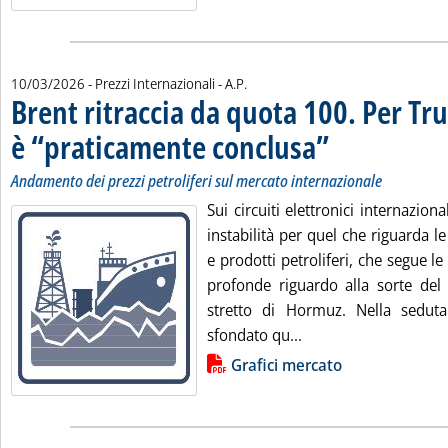
di:
10/03/2026
- Prezzi Internazionali -
A.P.
Brent ritraccia da quota 100. Per Tr
è “praticamente conclusa”
. Sottotitolo: Andamento 
. Pubblicata martedì 10 
Andamento dei prezzi petroliferi sul mercato internazionale
Sui circuiti elettronici internaziona
instabilità per quel che riguarda le
e prodotti petroliferi, che segue l
profonde riguardo alla sorte del 
stretto di Hormuz. Nella seduta
Leggi tutta la notiz
sfondato qu...
Lista allegati PDF alla notizia
Grafici mercato