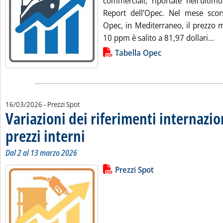
commerciali, riportate nell’ulti
Report dell’Opec. Nel mese scor
Opec, in Mediterraneo, il prezzo m
Le
10 ppm è salito a 81,97 dollari...
Lista allegati PDF alla notizia
Tabella Opec
16/03/2026
- Prezzi Spot
Variazioni dei riferimenti internazio
prezzi interni
. Sottotitolo: Dal 2 al 13 marzo 2026
. Pubblicata lunedì 16 marzo 2026 alle 12.28.
Dal 2 al 13 marzo 2026
Lista allegati PDF alla notizia
Leggi tutta la notizia: 'Variazioni 
Prezzi Spot