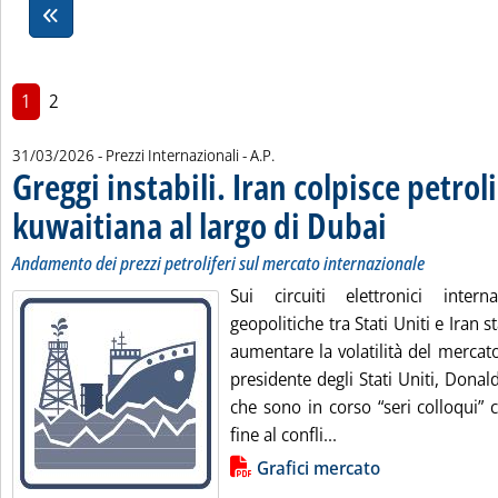
1
2
di:
31/03/2026
- Prezzi Internazionali -
A.P.
Greggi instabili. Iran colpisce petrol
kuwaitiana al largo di Dubai
. Sottotitolo: Andame
. Pubblicata martedì
Andamento dei prezzi petroliferi sul mercato internazionale
Sui circuiti elettronici intern
geopolitiche tra Stati Uniti e Iran
aumentare la volatilità del mercato 
presidente degli Stati Uniti, Dona
che sono in corso “seri colloqui”
Leggi tutta la notizi
fine al confli...
Lista allegati PDF alla notizia
Grafici mercato