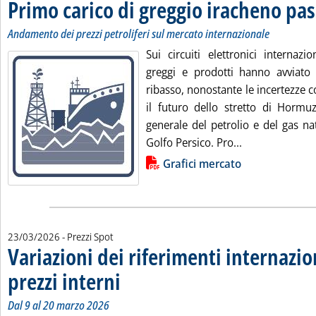
Primo carico di greggio iracheno p
Andamento dei prezzi petroliferi sul mercato internazionale
Sui circuiti elettronici internazi
greggi e prodotti hanno avviato 
ribasso, nonostante le incertezze 
il futuro dello stretto di Hormuz
generale del petrolio e del gas na
Leggi tutta la 
Golfo Persico. Pro...
Lista allegati PDF alla notizia
Grafici mercato
23/03/2026
- Prezzi Spot
Variazioni dei riferimenti internazio
prezzi interni
. Sottotitolo: Dal 9 al 20 marzo 2026
. Pubblicata lunedì 23 marzo 2026 alle 10.14.
Dal 9 al 20 marzo 2026