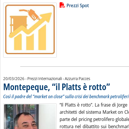
Lista allegati PDF alla notizia
Leggi tutta la notizia: 'Variazioni 
Prezzi Spot
di:
20/03/2026
- Prezzi Internazionali -
Azzurra Pacces
Montepeque, “il Platts è rotto”
. Sottotitolo:
. Pubblicata 
Così il padre del “market on close” sulla crisi dei benchmark petroliferi
“Il Platts è rotto”. La frase di Jor
architetti del sistema Market on Cl
parte del pricing petrolifero glob
rottura nel dibattito sui benchmar