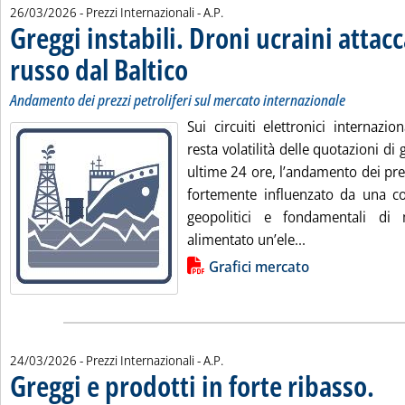
di:
26/03/2026
- Prezzi Internazionali -
A.P.
Greggi instabili. Droni ucraini attac
russo dal Baltico
. Sottotitolo: Andamento dei prezzi petroliferi sul 
. Pubblicata giovedì 26 marzo 2026 alle 13.6.
Andamento dei prezzi petroliferi sul mercato internazionale
Sui circuiti elettronici internazio
resta volatilità delle quotazioni di 
ultime 24 ore, l’andamento dei prez
fortemente influenzato da una co
geopolitici e fondamentali di
Leggi tutta la n
alimentato un’ele...
Lista allegati PDF alla notizia
Grafici mercato
di:
24/03/2026
- Prezzi Internazionali -
A.P.
Greggi e prodotti in forte ribasso.