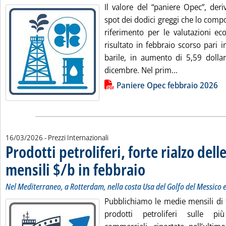
Il valore del “paniere Opec”, deri
spot dei dodici greggi che lo com
riferimento per le valutazioni ec
risultato in febbraio scorso pari 
barile, in aumento di 5,59 dollar
Leggi tutta l
dicembre. Nel prim...
Lista allegati PDF alla notizia
Paniere Opec febbraio 2026
16/03/2026
- Prezzi Internazionali
Prodotti petroliferi, forte rialzo del
mensili $/b in febbraio
. Sottotitolo: Nel Mediterraneo, 
. Pubblicata lunedì 16 marzo 2026
Nel Mediterraneo, a Rotterdam, nella costa Usa del Golfo del Messico 
Pubblichiamo le medie mensili di f
prodotti petroliferi sulle pi