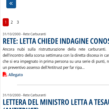
1
2
3
31/10/2000
- Rete Carburanti
RETE: LETTA CHIEDE INDAGINE CONO
Ancora nubi sulla ristrutturazione della rete carburanti
dell'incontro della scorsa settimana con la diretta discesa in c
che si era impegnato in prima persona su una serie di punti, n
Leggi tutta l
un preventivo assenso dell'Antitrust per far ripa...
Lista allegati PDF alla notizia
Allegato
31/10/2000
- Rete Carburanti
LETTERA DEL MINISTRO LETTA A TES
. Pubblicata martedì 31 ottobre 2000 alle 11.22.