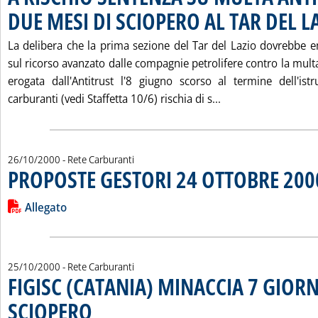
DUE MESI DI SCIOPERO AL TAR DEL L
La delibera che la prima sezione del Tar del Lazio dovrebbe
sul ricorso avanzato dalle compagnie petrolifere contro la multa 
erogata dall'Antitrust l'8 giugno scorso al termine dell'istr
Leggi tutta la no
carburanti (vedi Staffetta 10/6) rischia di s...
26/10/2000
- Rete Carburanti
PROPOSTE GESTORI 24 OTTOBRE 200
Leggi tutta la notizia: 'PROPOSTE GESTORI 24 OTTOBRE 2000
Lista allegati PDF alla notizia
Allegato
25/10/2000
- Rete Carburanti
FIGISC (CATANIA) MINACCIA 7 GIORN
SCIOPERO
. Pubblicata mercoledì 25 ottobre 2000 alle 16.12.