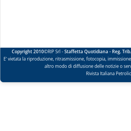
Copyright 2010
©RIP Srl -
Staffetta Quotidiana - Reg. Tri
E' vietata la riproduzione, ritrasmissione, fotocopia, immissione 
altro modo di diffusione delle notizie o ser
Rivista Italiana Petrol