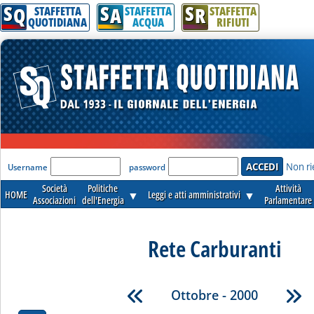
S
S
S
Q
A
R
STAFFETTA
STAFFETTA
STAFFETTA
QUOTIDIANA
ACQUA
RIFIUTI
'Modulo Login per accedere'
Non ri
Username
password
Società
Politiche
Attività
HOME
▼
Leggi e atti amministrativi
▼
Associazioni
dell'Energia
Parlamentare
Rete Carburanti
Ottobre - 2000