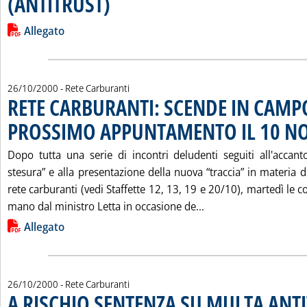
(ANTITRUST)
Leggi tutta la notizia: 'LETTERA DEL MINISTRO LETTA A TESA
Lista allegati PDF alla notizia
Allegato
26/10/2000
- Rete Carburanti
RETE CARBURANTI: SCENDE IN CAMP
PROSSIMO APPUNTAMENTO IL 10 N
Dopo tutta una serie di incontri deludenti seguiti all'accan
stesura” e alla presentazione della nuova “traccia” in materia di
rete carburanti (vedi Staffette 12, 13, 19 e 20/10), martedì le c
Leggi tutta la not
mano dal ministro Letta in occasione de...
Lista allegati PDF alla notizia
Allegato
26/10/2000
- Rete Carburanti
A RISCHIO SENTENZA SU MULTA ANT